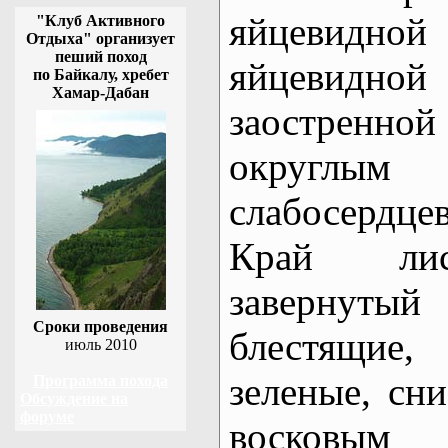
яйцевидной
"Клуб Активного
Отдыха" организует
пеший поход
яйцевид
по Байкалу, хребет
Хамар-Дабан
заостренн
окру
слабосердце
Край лис
завернуты
Сроки проведения
блестящие
июль 2010
зеленые, сн
Программа похода
Обсуждение на
форуме
восковым 