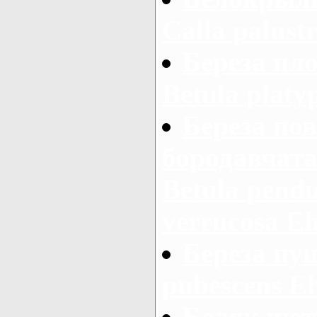
Calla palustr
Береза пло
Betula platy
Береза пов
бородавчатая
Betula pendu
verrucosa Ehr
Береза пуш
pubescens E
Бодяк щет