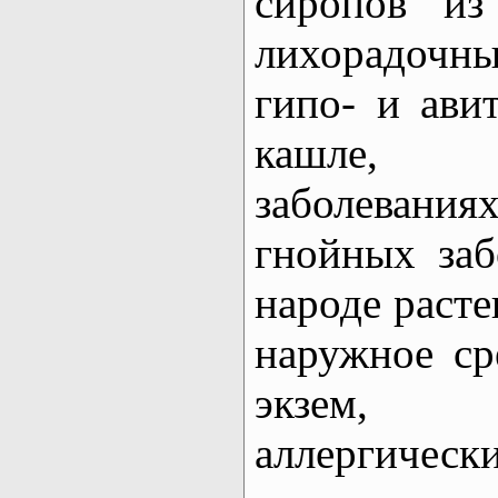
сиропов из
лихорадочн
гипо- и ави
кашле,
заболеван
гнойных заб
народе расте
наружное ср
экзем,
аллергическ