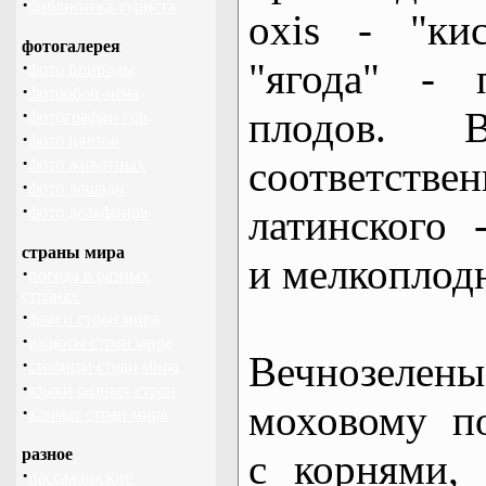
·
библиотека туриста
oxis - "ки
фотогалерея
"ягода" - 
·
фото природы
·
фотообои зима
плодов. В
·
фотографии гор
·
фото цветов
·
соответств
фото животных
·
фото лошади
·
латинского 
фото дельфинов
страны мира
и мелкоплод
·
погода в разных
странах
·
флаги стран мира
·
валюты стран мира
Вечнозелен
·
столицы стран мира
·
языки разных стран
моховому п
·
климат стран мира
разное
с корнями,
·
пассажирские