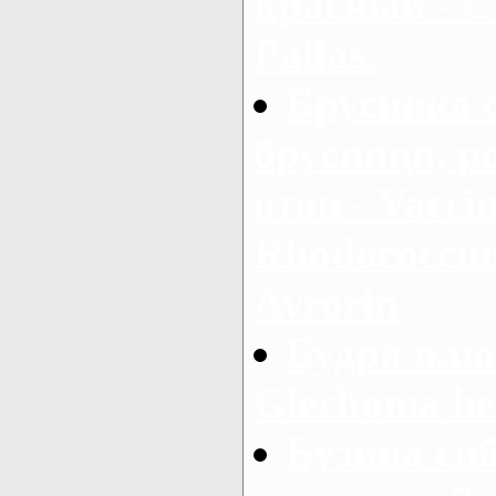
красный - C
Pallas.
Брусника 
брусниця, р
отон - Vaccin
Rhodococcum 
Avrorin
Будра плю
Glechoma he
Бузина сиб