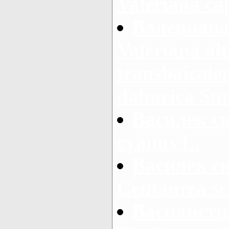
Valeriana cap
Валериана
Valeriana alt
transbaicalen
dahurica Su
Василек си
cyanus L.
Василек с
Centaurea sc
Василистн