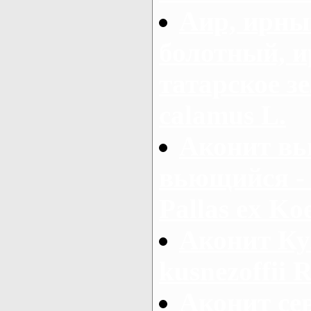
Аир, ирны
болотный, ир
татарское зе
calamus L.
Аконит вь
вьющийся - 
Pallas ex Koe
Аконит Ку
kusnezoffii R
Аконит се