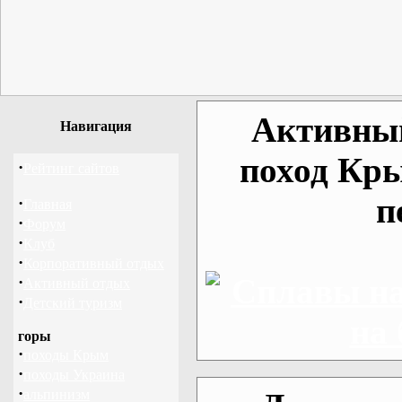
Активный
Навигация
поход Кры
·
Рейтинг сайтов
п
·
Главная
·
Форум
·
Клуб
·
Корпоративный отдых
·
Активный отдых
·
Детский туризм
горы
·
походы Крым
·
походы Украина
·
альпинизм