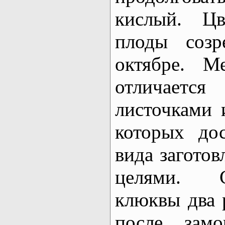
кислый. Цв
плоды созр
октябре. М
отличаетс
листочками 
которых до
вида загото
целями. 
клюквы два р
после замо