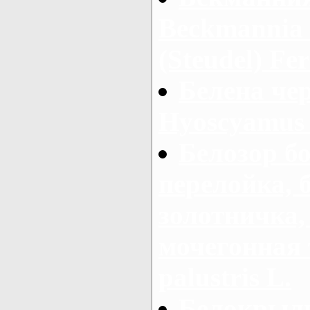
Beckmannia 
(Steudel) Fer
Белена чер
Hyoscyamus 
Белозор б
перелойка, 
золотничка,
мочегонная 
palustris L.
Белокрыль