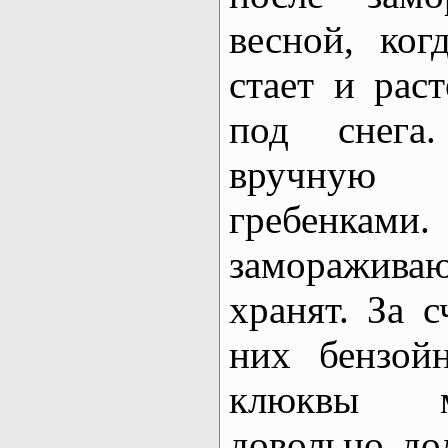
весной, ко
стает и рас
под снега.
вручную
гребенками
заморажива
хранят. За 
них бензой
клюквы м
довольно до