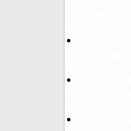
(Serg.) Sosc
carthamoides
Serg.
Борщевик
рассеченнол
Heracleum d
Боярышник
Crataegus d
Schneider.
Боярышни