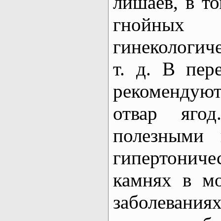
лишаев, в то
гнойных
гинекологич
т. д. В пер
рекомендую
отвар яго
полезными 
гипертони
камнях в м
заболеван