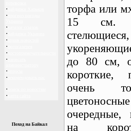
перевозки
торфа или мх
·
байдарки Харьков
·
прогноз погоды
15 см. С
Украина
·
каталог ссылок
стелющиеся
·
байдарки Украина
·
архив новостей
укореняющие
·
фотогалерея
·
достопримечательности
до 80 см, 
·
написать
администратору
·
короткие, 
опросы
·
рекомендовать нас
очень то
·
поиск по новостям
·
карта сайта
цветоносны
очередные,
на корот
Поход на Байкал