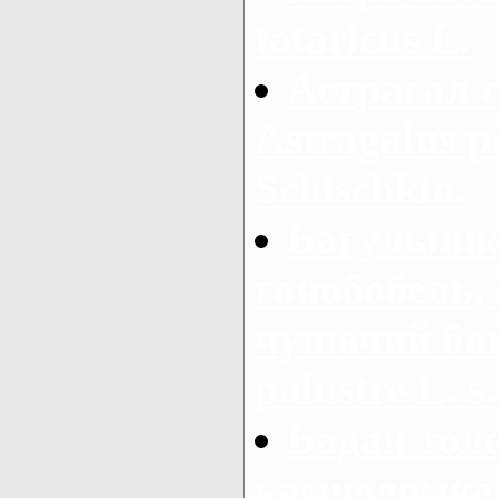
tataricus L.
Астрагал 
Astragalus 
Schischkin.
Багульник
гонобобель,
чушачий ба
palustre L. s.
Бадан тол
камнеломка 