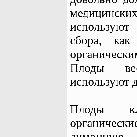
медицинск
использую
сбора, как
органичес
Плоды вес
используют 
Плоды кл
органиче
лимонну