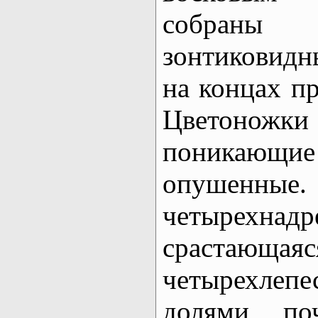
собраны
зонтиковидн
на концах п
Цветоно
поникающие
опушенн
четырехнадр
срастающаяс
четырехлеп
долями, по