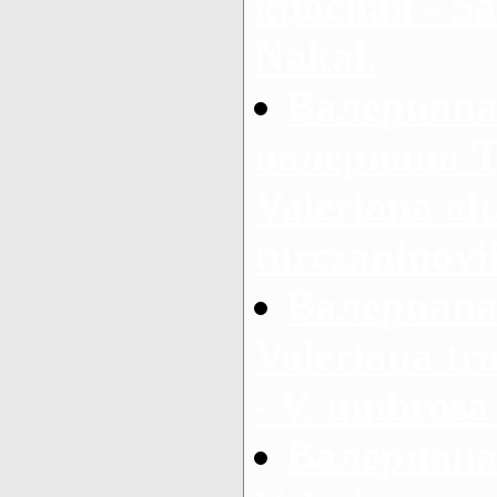
красная - Sa
Nakai.
Валериана
валериана Т
Valeriana al
turczaninovi
Валериана 
Valeriana tr
- V. umbros
Валериана