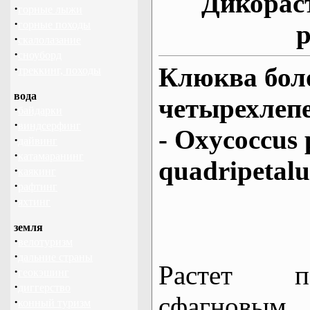
Дикорас
·
горные лыжи
·
горные походы
р
·
скалолазание
·
сноуборд
·
Клюква бол
треккинг, походы
вода
четырехлеп
·
байдарки
·
виндсерфинг
- Oxycoccus p
·
дайвинг
·
катамаранинг
quadripetalu
·
каякинг
·
рафтинг
·
яхтинг
земля
·
велотуризм
·
дальние страны
Растет п
·
геокэшинг
·
диггерство
сфагновым
·
конный туризм