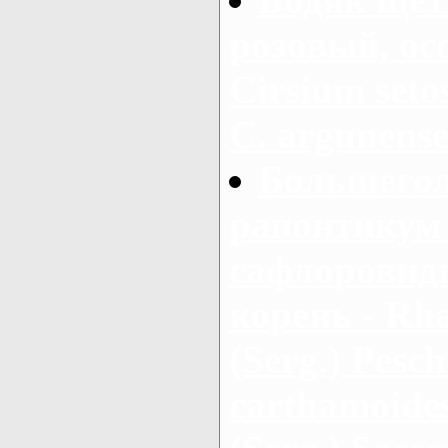
розовый, ос
Cirsium setos
С. argunens
Большегол
рапонтикум 
сафлоровид
корень - Rha
(Serg.) Pesch
carthamoides