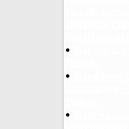
салай, качи
Bergenia cras
Saxifraga cra
Баранец, г
Bernh.
Барбарис 
шармадон - B
Pallas.
Башмачок 
кукушкины 