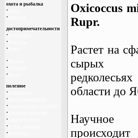
Oxicoccus mi
охота и рыбалка
·
охота
·
рыбалка
Rupr.
достопримечательности
·
необычное
·
Карпаты
Растет на сф
·
Крым
сырых л
·
Польша
·
Украина
редколесьях
·
Чехия
полезное
области до Я
·
снаряжение
·
школа выживания
·
дикорастущие растения
·
кладовая природы
Научное 
·
советы туристу
·
кухня, питание
происходит
·
медицина