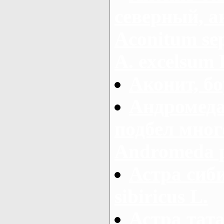
северный, а
Aconitum sep
A. excelsum 
Аконит, бо
Андромеда
подбел мног
Andromeda po
Астра сиби
sibiricus L.
Астра тата