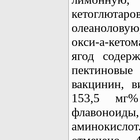
кетоглюта
олеанолову
окси-a-кето
ягод содерж
пектиновые 
вакцинин, в
153,5 мг% 
флавоноид
аминокисл