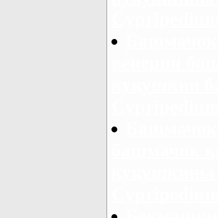
Cypripedium
Башмачок
венерин ба
кукушкин б
Cypripedium 
Башмачок
башмачок к
кукушкины 
Cypripedium
Бекманния