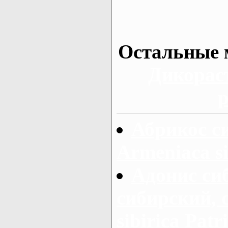
Остальные 
Дикорас
р
Абрикос с
Armeniaca si
Адонис си
сибирский, 
sibirica Patr