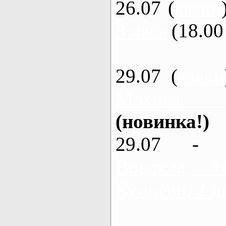
26.07 (
каяки
3 часа
(18.00 
29.07 (
каяки
Мохнач -
(новинка!)
29.07 - 
Ворскла,
Кунцево, 2 д