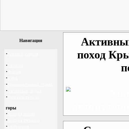
Активный
Навигация
поход Кр
·
Рейтинг сайтов
п
·
Главная
·
Форум
·
Клуб
·
Корпоративный отдых
·
Активный отдых
·
Детский туризм
горы
·
походы Крым
·
походы Украина
·
альпинизм