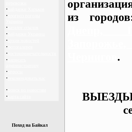
организаци
перевозки
·
байдарки Харьков
из городо
·
прогноз погоды
Украина
Днепр, П
·
каталог ссылок
·
байдарки Украина
·
Запорож
архив новостей
·
фотогалерея
·
Чернигов
.
достопримечательности
·
написать
администратору
·
опросы
·
рекомендовать нас
·
поиск по новостям
ВЫЕЗДЫ
·
карта сайта
с
Поход на Байкал