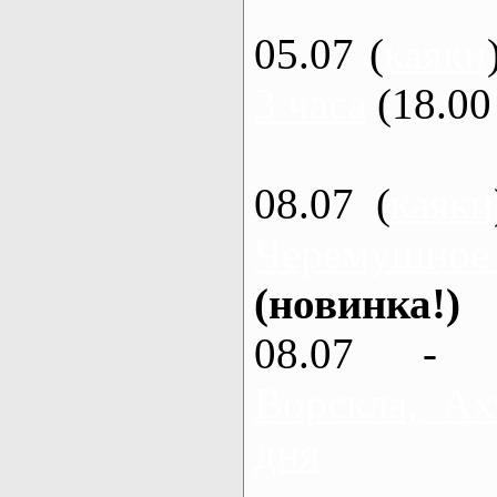
05.07 (
каяки
3 часа
(18.00 
08.07 (
каяки
Черемушное
(новинка!)
08.07 - 
Ворскла, Ах
дня