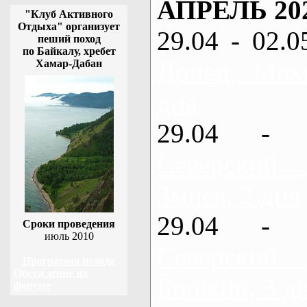
АПРЕЛЬ 20
"Клуб Активного
Отдыха" организует
29.04 - 02.0
пеший поход
по Байкалу, хребет
Донец, Мох
Хамар-Дабан
дня
29.04 - 
Северский
Змиев, 2 дня
29.04 - 
Сроки проведения
июль 2010
Северский
Программа похода
Обсуждение на
Бишкин, 3 д
форуме