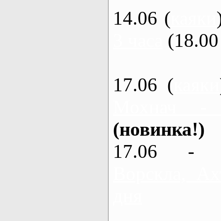
14.06 (
каяки
3 часа
(18.00 
17.06 (
каяки
Мохнач -
(новинка!)
17.06 - 
Ворскла, Ах
дня