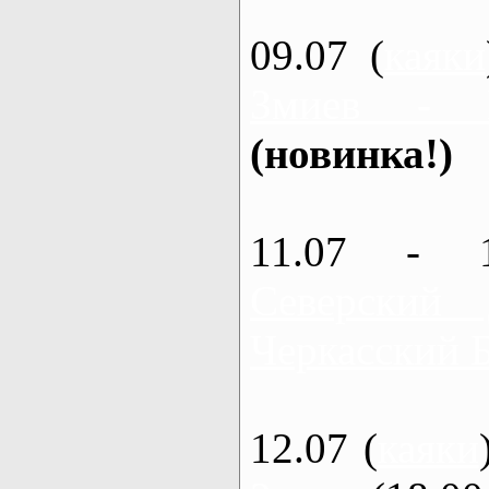
09.07 (
каяки
Змиев - 
(новинка!)
11.07 - 
Северский
Черкасский 
12.07 (
каяки