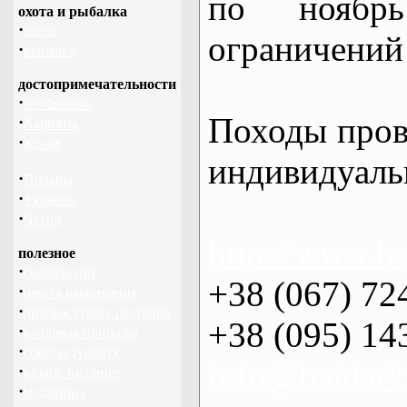
по нояб
охота и рыбалка
·
охота
ограничений 
·
рыбалка
достопримечательности
·
необычное
Походы пров
·
Карпаты
·
Крым
индивидуаль
·
Польша
·
Украина
·
Чехия
http://www.ba
полезное
·
снаряжение
+38 (067) 72
·
школа выживания
·
дикорастущие растения
+38 (095) 14
·
кладовая природы
·
советы туристу
info@baidark
·
кухня, питание
·
медицина