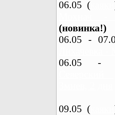
06.05 (
каяки
Мохнач -
(новинка!)
06.05 - 07.
Лихачевка - 
06.05 - 
Северский
Змиев, 2 дня
09.05 (
каяки