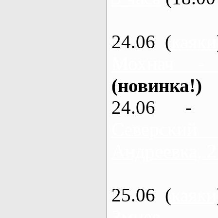
24.06 (
каяки
Мохнач -
(новинка!)
24.06 - 
Северский
Андреевка, 2
25.06 (
каяки
Змиев - 