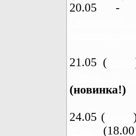
20.05 - 
Северский 
Бишкин - Бал
21.05 (
каяки
Змиев - 
(новинка!)
24.05 (
каяки
3 часа
(18.00 