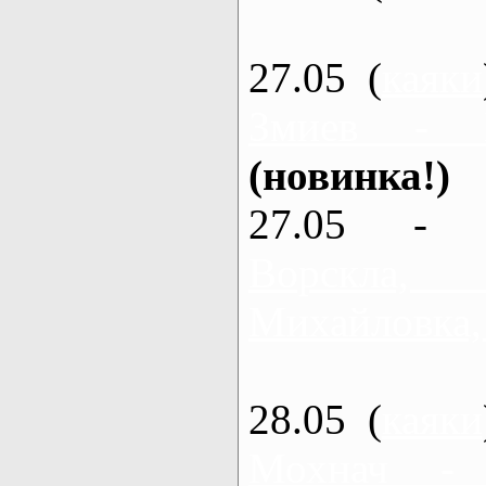
27.05 (
каяки
Змиев - 
(новинка!)
27.05 - 
Ворскла
Михайловка,
28.05 (
каяки
Мохнач -