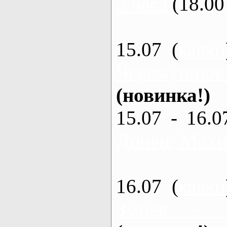
3 часа
(18.00 
15.07 (
каяки
Черемушное
(новинка!)
15.07 - 16.0
Донец, Мохна
16.07 (
каяки
Змиев - 