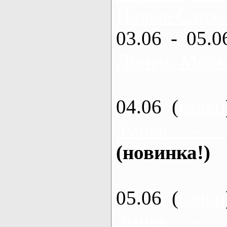
Новые Санжа
03.06 - 05.0
Донец, Мохн
04.06 (
каяки
Змиев - 
(новинка!)
05.06 (
каяки
Змиев - 