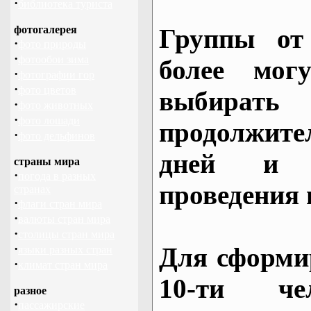
·
библиотека туриста
фотогалерея
Группы от
·
фото природы
·
фотообои зима
более могу
·
фотографии гор
·
фото цветов
выбирать
·
фото животных
·
фото лошади
продолжител
·
фото дельфинов
дней и 
страны мира
·
погода в разных
проведения 
странах
·
флаги стран мира
·
валюты стран мира
·
столицы стран мира
·
Для сформи
языки разных стран
·
климат стран мира
10-ти че
разное
·
пассажирские