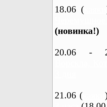
18.06 (
каяки
Черемушное
(новинка!)
20.06 - 
Ворскла, Кот
3 дня
21.06 (
каяки
3 часа
(18.00 