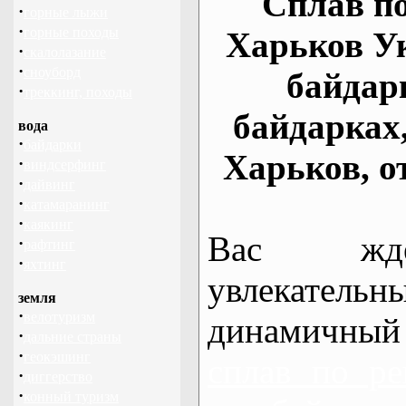
Сплав по
·
горные лыжи
·
горные походы
Харьков У
·
скалолазание
·
сноуборд
байдар
·
треккинг, походы
байдарках
вода
·
байдарки
Харьков, о
·
виндсерфинг
·
дайвинг
·
катамаранинг
·
каякинг
Вас жде
·
рафтинг
·
яхтинг
увлекательн
земля
·
велотуризм
динамичный
·
дальние страны
·
геокэшинг
сплав по ре
·
диггерство
·
конный туризм