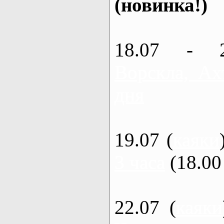
(новинка!)
18.07 - 
Ворскла, Ах
дня
19.07 (
каяки
3 часа
(18.00 
22.07 (
каяки