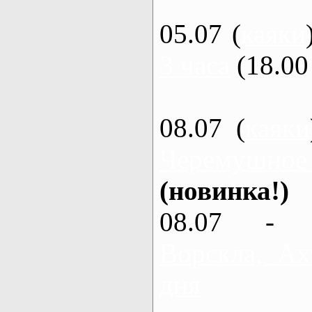
05.07 (
каяки
3 часа
(18.00 
08.07 (
каяки
Черемушное
(новинка!)
08.07 - 
Ворскла, Ах
дня