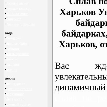
Сплав по
·
горные лыжи
·
горные походы
Харьков У
·
скалолазание
·
сноуборд
байдар
·
треккинг, походы
байдарках
вода
·
байдарки
Харьков, о
·
виндсерфинг
·
дайвинг
·
катамаранинг
·
каякинг
Вас жде
·
рафтинг
·
яхтинг
увлекательн
земля
·
велотуризм
динамичный
·
дальние страны
·
геокэшинг
сплав по ре
·
диггерство
·
конный туризм