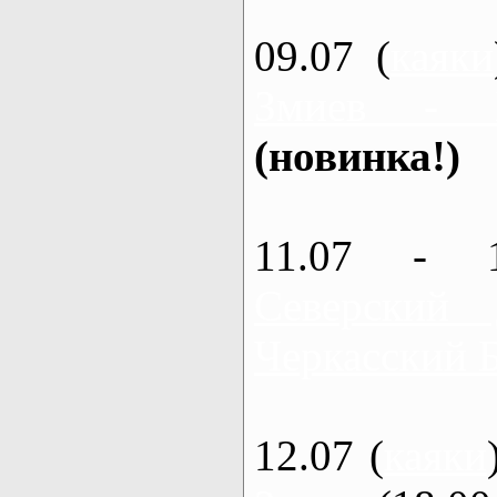
09.07 (
каяки
Змиев - 
(новинка!)
11.07 - 
Северский
Черкасский 
12.07 (
каяки