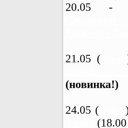
20.05 - 
Северский 
Бишкин - Бал
21.05 (
каяки
Змиев - 
(новинка!)
24.05 (
каяки
3 часа
(18.00 