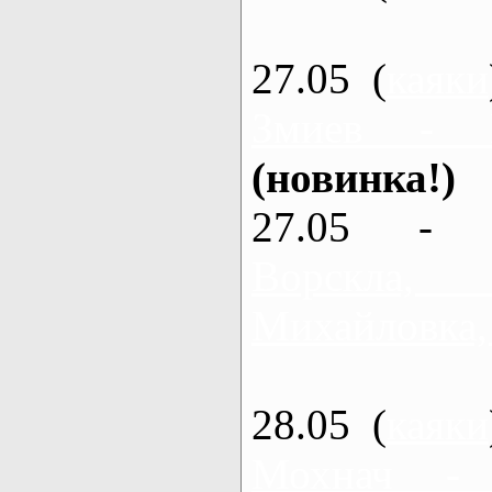
27.05 (
каяки
Змиев - 
(новинка!)
27.05 - 
Ворскла
Михайловка,
28.05 (
каяки
Мохнач -