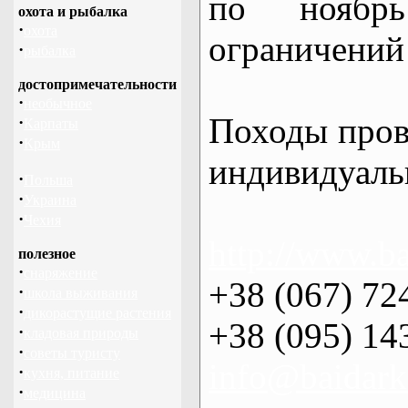
по нояб
охота и рыбалка
·
охота
ограничений 
·
рыбалка
достопримечательности
·
необычное
Походы пров
·
Карпаты
·
Крым
индивидуаль
·
Польша
·
Украина
·
Чехия
http://www.ba
полезное
·
снаряжение
+38 (067) 72
·
школа выживания
·
дикорастущие растения
+38 (095) 14
·
кладовая природы
·
советы туристу
info@baidark
·
кухня, питание
·
медицина