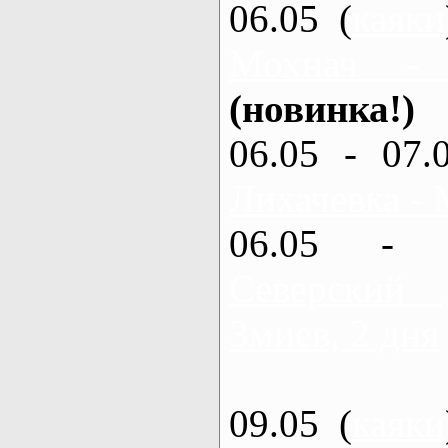
06.05 (
каяки
Мохнач -
(новинка!)
06.05 - 07.
Лихачевка - 
06.05 - 
Северский
Змиев, 2 дня
09.05 (
каяки