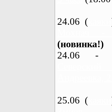
24.06 (
каяки
Мохнач -
(новинка!)
24.06 - 
Северский
Андреевка, 2
25.06 (
каяки
Змиев - 