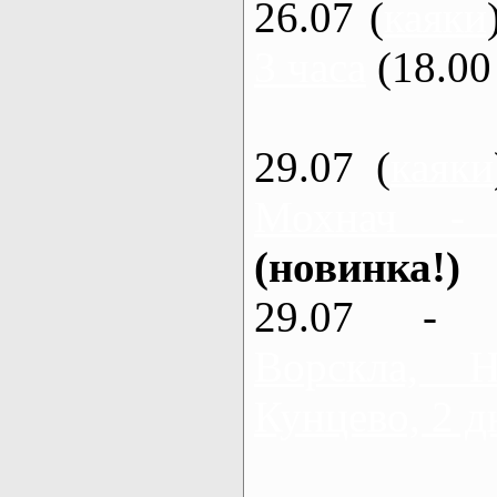
26.07 (
каяки
3 часа
(18.00 
29.07 (
каяки
Мохнач -
(новинка!)
29.07 - 
Ворскла,
Кунцево, 2 д