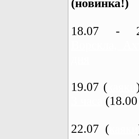
(новинка!)
18.07 - 
Ворскла, Ах
дня
19.07 (
каяки
3 часа
(18.00 
22.07 (
каяки