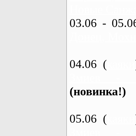
Новые Санжа
03.06 - 05.0
Донец, Мохн
04.06 (
каяки
Змиев - 
(новинка!)
05.06 (
каяки
Змиев - 