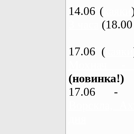
14.06 (
каяки
3 часа
(18.00 
17.06 (
каяки
Мохнач -
(новинка!)
17.06 - 
Ворскла, Ах
дня