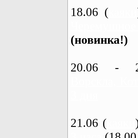
18.06 (
каяки
Черемушное
(новинка!)
20.06 - 
Ворскла, Кот
3 дня
21.06 (
каяки
3 часа
(18.00 