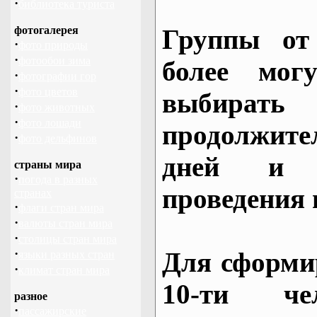
·
библиотека туриста
фотогалерея
Группы от
·
фото природы
·
фотообои зима
более могу
·
фотографии гор
·
фото цветов
выбирать
·
фото животных
·
фото лошади
продолжител
·
фото дельфинов
дней и 
страны мира
·
погода в разных
проведения 
странах
·
флаги стран мира
·
валюты стран мира
·
столицы стран мира
·
Для сформи
языки разных стран
·
климат стран мира
10-ти че
разное
·
пассажирские