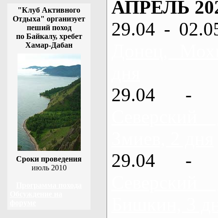
АПРЕЛЬ 20
"Клуб Активного
Отдыха" организует
29.04 - 02.0
пеший поход
по Байкалу, хребет
Донец, Мох
Хамар-Дабан
дня
29.04 - 
Северский
Змиев, 2 дня
29.04 - 
Сроки проведения
июль 2010
Северский
Программа похода
Обсуждение на
Бишкин, 3 д
форуме