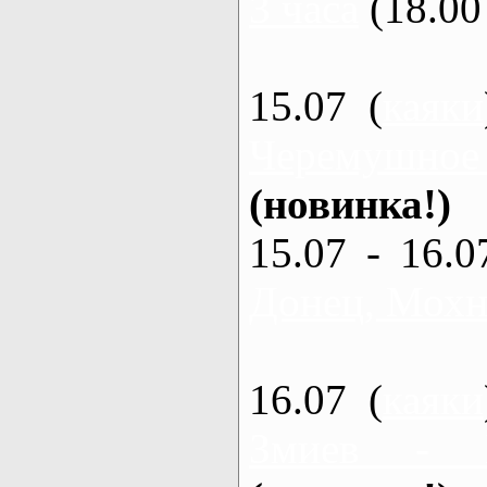
3 часа
(18.00 
15.07 (
каяки
Черемушное
(новинка!)
15.07 - 16.0
Донец, Мохна
16.07 (
каяки
Змиев - 