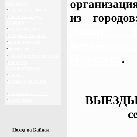
организаци
перевозки
·
байдарки Харьков
из городо
·
прогноз погоды
Украина
Днепр, П
·
каталог ссылок
·
байдарки Украина
·
Запорож
архив новостей
·
фотогалерея
·
Чернигов
.
достопримечательности
·
написать
администратору
·
опросы
·
рекомендовать нас
·
поиск по новостям
ВЫЕЗДЫ
·
карта сайта
с
Поход на Байкал