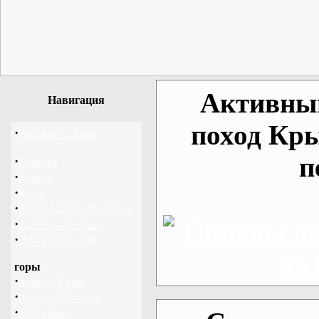
Активный
Навигация
поход Кр
·
Рейтинг сайтов
п
·
Главная
·
Форум
·
Клуб
·
Корпоративный отдых
·
Активный отдых
·
Детский туризм
горы
·
походы Крым
·
походы Украина
·
альпинизм