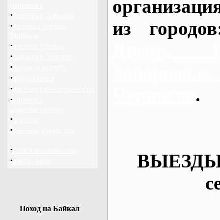
организаци
перевозки
·
байдарки Харьков
из городо
·
прогноз погоды
Украина
Днепр, П
·
каталог ссылок
·
байдарки Украина
·
Запорож
архив новостей
·
фотогалерея
·
Чернигов
.
достопримечательности
·
написать
администратору
·
опросы
·
рекомендовать нас
·
поиск по новостям
ВЫЕЗДЫ
·
карта сайта
с
Поход на Байкал