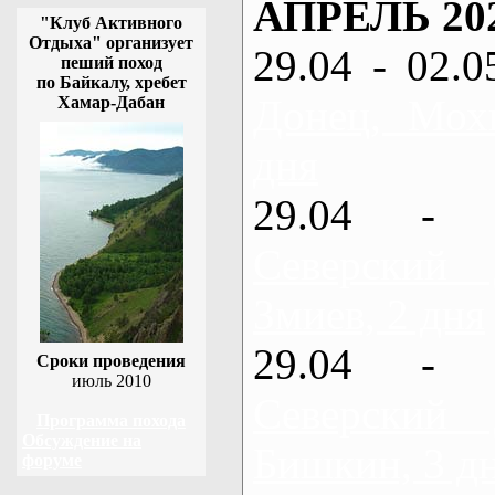
АПРЕЛЬ 20
"Клуб Активного
Отдыха" организует
29.04 - 02.0
пеший поход
по Байкалу, хребет
Донец, Мох
Хамар-Дабан
дня
29.04 - 
Северский
Змиев, 2 дня
29.04 - 
Сроки проведения
июль 2010
Северский
Программа похода
Обсуждение на
Бишкин, 3 д
форуме