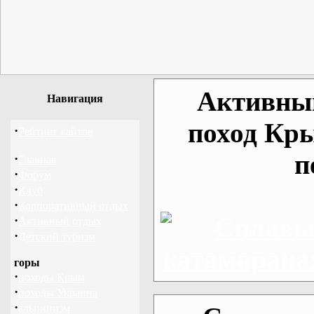
Активный
Навигация
поход Кр
·
Рейтинг сайтов
п
·
Главная
·
Форум
·
Клуб
·
Корпоративный отдых
·
Активный отдых
·
Детский туризм
горы
·
походы Крым
·
походы Украина
·
альпинизм