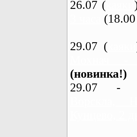
26.07 (
каяки
3 часа
(18.00 
29.07 (
каяки
Мохнач -
(новинка!)
29.07 - 
Ворскла,
Кунцево, 2 д