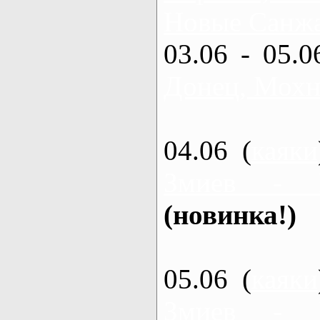
Новые Санжа
03.06 - 05.0
Донец, Мохн
04.06 (
каяки
Змиев - 
(новинка!)
05.06 (
каяки
Змиев - 