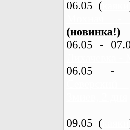
06.05 (
каяки
Мохнач -
(новинка!)
06.05 - 07.
Лихачевка - 
06.05 - 
Северский
Змиев, 2 дня
09.05 (
каяки