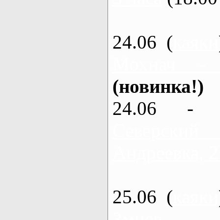
24.06 (
каяки
Мохнач -
(новинка!)
24.06 - 
Северский
Андреевка, 2
25.06 (
каяки
Змиев - 