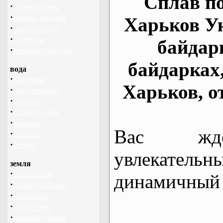
Сплав по
·
горные лыжи
·
горные походы
Харьков У
·
скалолазание
·
сноуборд
байдар
·
треккинг, походы
байдарках
вода
·
байдарки
Харьков, о
·
виндсерфинг
·
дайвинг
·
катамаранинг
·
каякинг
Вас жде
·
рафтинг
·
яхтинг
увлекательн
земля
·
велотуризм
динамичный
·
дальние страны
·
геокэшинг
сплав по ре
·
диггерство
·
конный туризм