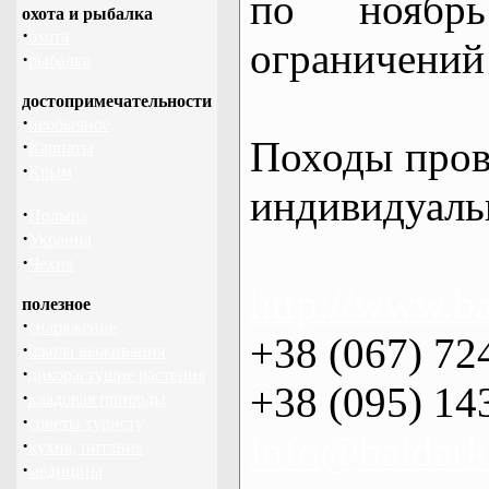
по нояб
охота и рыбалка
·
охота
ограничений 
·
рыбалка
достопримечательности
·
необычное
Походы пров
·
Карпаты
·
Крым
индивидуаль
·
Польша
·
Украина
·
Чехия
http://www.ba
полезное
·
снаряжение
+38 (067) 72
·
школа выживания
·
дикорастущие растения
+38 (095) 14
·
кладовая природы
·
советы туристу
info@baidark
·
кухня, питание
·
медицина