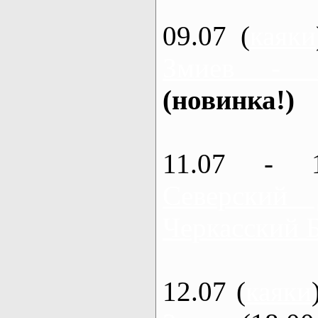
09.07 (
каяки
Змиев - 
(новинка!)
11.07 - 
Северский
Черкасский 
12.07 (
каяки