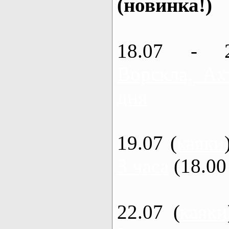
(новинка!)
18.07 - 
Ворскла, Ах
дня
19.07 (
каяки
3 часа
(18.00 
22.07 (
каяки