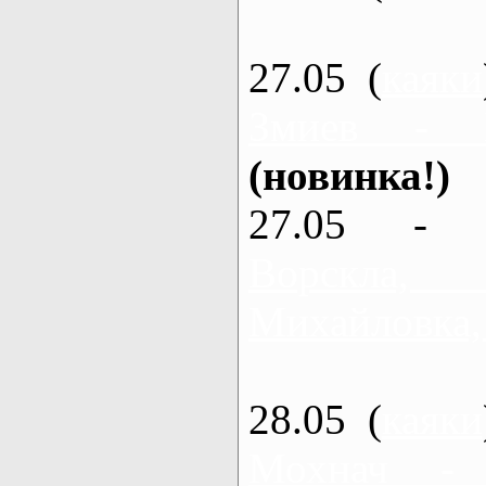
27.05 (
каяки
Змиев - 
(новинка!)
27.05 - 
Ворскла
Михайловка,
28.05 (
каяки
Мохнач -