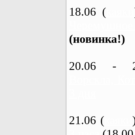
18.06 (
каяки
Черемушное
(новинка!)
20.06 - 
Ворскла, Кот
3 дня
21.06 (
каяки
3 часа
(18.00 