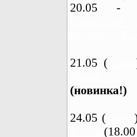
20.05 - 
Северский 
Бишкин - Бал
21.05 (
каяки
Змиев - 
(новинка!)
24.05 (
каяки
3 часа
(18.00 