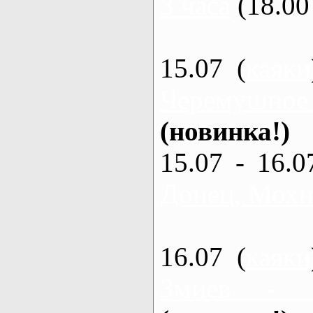
3 часа
(18.00 
15.07 (
каяки
Черемушное
(новинка!)
15.07 - 16.0
Донец, Мохна
16.07 (
каяки
Змиев - 