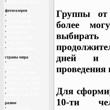
·
библиотека туриста
фотогалерея
Группы от
·
фото природы
·
фотообои зима
более могу
·
фотографии гор
·
фото цветов
выбирать
·
фото животных
·
фото лошади
продолжител
·
фото дельфинов
дней и 
страны мира
·
погода в разных
проведения 
странах
·
флаги стран мира
·
валюты стран мира
·
столицы стран мира
·
Для сформи
языки разных стран
·
климат стран мира
10-ти че
разное
·
пассажирские