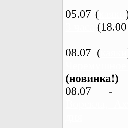
05.07 (
каяки
3 часа
(18.00 
08.07 (
каяки
Черемушное
(новинка!)
08.07 - 
Ворскла, Ах
дня