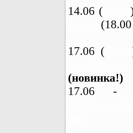
14.06 (
каяки
3 часа
(18.00 
17.06 (
каяки
Мохнач -
(новинка!)
17.06 - 
Ворскла, Ах
дня