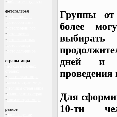
·
библиотека туриста
фотогалерея
Группы от
·
фото природы
·
фотообои зима
более могу
·
фотографии гор
·
фото цветов
выбирать
·
фото животных
·
фото лошади
продолжител
·
фото дельфинов
дней и 
страны мира
·
погода в разных
проведения 
странах
·
флаги стран мира
·
валюты стран мира
·
столицы стран мира
·
Для сформи
языки разных стран
·
климат стран мира
10-ти че
разное
·
пассажирские