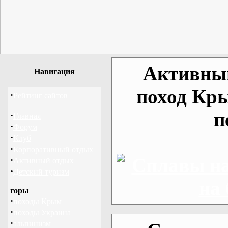
Активный
Навигация
поход Кр
·
Рейтинг сайтов
п
·
Главная
·
Форум
·
Клуб
·
Корпоративный отдых
·
Активный отдых
·
Детский туризм
горы
·
походы Крым
·
походы Украина
·
альпинизм