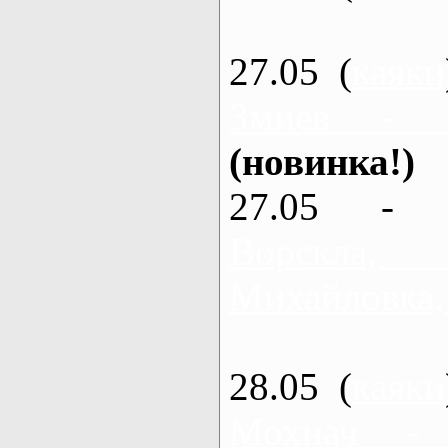
27.05 (
каяки
Змиев - 
(новинка!)
27.05 - 
Ворскла
Михайловка,
28.05 (
каяки
Мохнач -