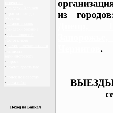
организаци
перевозки
·
байдарки Харьков
из городо
·
прогноз погоды
Украина
Днепр, П
·
каталог ссылок
·
байдарки Украина
·
Запорож
архив новостей
·
фотогалерея
·
Чернигов
.
достопримечательности
·
написать
администратору
·
опросы
·
рекомендовать нас
·
поиск по новостям
ВЫЕЗДЫ
·
карта сайта
с
Поход на Байкал