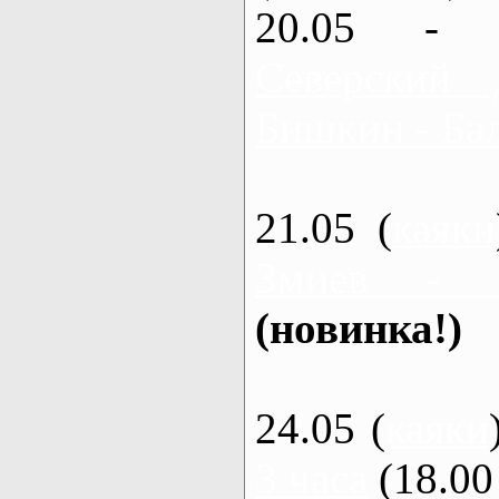
20.05 - 
Северский 
Бишкин - Бал
21.05 (
каяки
Змиев - 
(новинка!)
24.05 (
каяки
3 часа
(18.00 