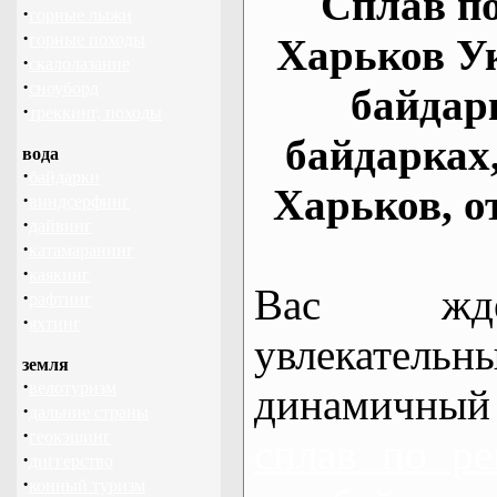
Сплав по
·
горные лыжи
·
горные походы
Харьков У
·
скалолазание
·
сноуборд
байдар
·
треккинг, походы
байдарках
вода
·
байдарки
Харьков, о
·
виндсерфинг
·
дайвинг
·
катамаранинг
·
каякинг
Вас жде
·
рафтинг
·
яхтинг
увлекательн
земля
·
велотуризм
динамичный
·
дальние страны
·
геокэшинг
сплав по ре
·
диггерство
·
конный туризм