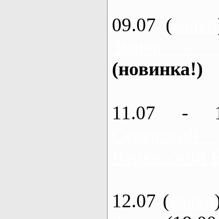
09.07 (
каяки
Змиев - 
(новинка!)
11.07 - 
Северский
Черкасский 
12.07 (
каяки