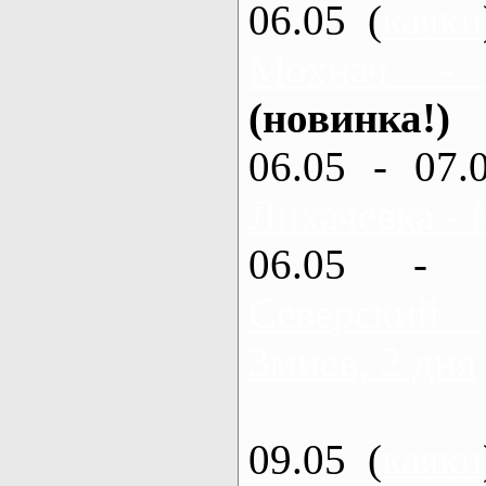
06.05 (
каяки
Мохнач -
(новинка!)
06.05 - 07.
Лихачевка - 
06.05 - 
Северский
Змиев, 2 дня
09.05 (
каяки