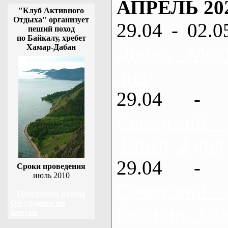
АПРЕЛЬ 20
"Клуб Активного
Отдыха" организует
29.04 - 02.0
пеший поход
по Байкалу, хребет
Донец, Мох
Хамар-Дабан
дня
29.04 - 
Северский
Змиев, 2 дня
29.04 - 
Сроки проведения
июль 2010
Северский
Программа похода
Обсуждение на
Бишкин, 3 д
форуме