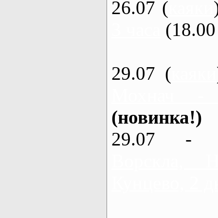
26.07 (
каяки
3 часа
(18.00 
29.07 (
каяки
Мохнач -
(новинка!)
29.07 - 
Ворскла,
Кунцево, 2 д