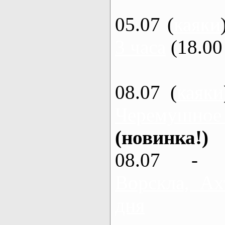
05.07 (
каяки
3 часа
(18.00 
08.07 (
каяки
Черемушное
(новинка!)
08.07 - 
Ворскла, Ах
дня