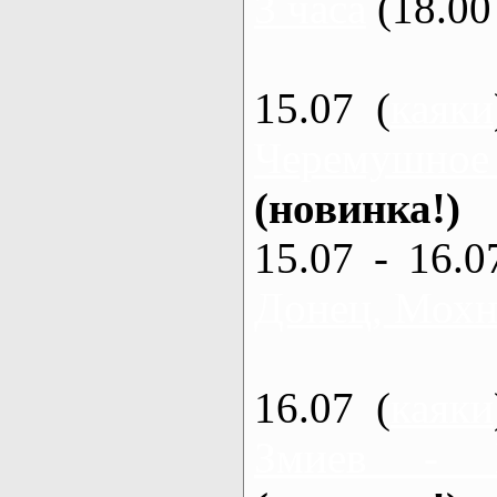
3 часа
(18.00 
15.07 (
каяки
Черемушное
(новинка!)
15.07 - 16.0
Донец, Мохна
16.07 (
каяки
Змиев - 