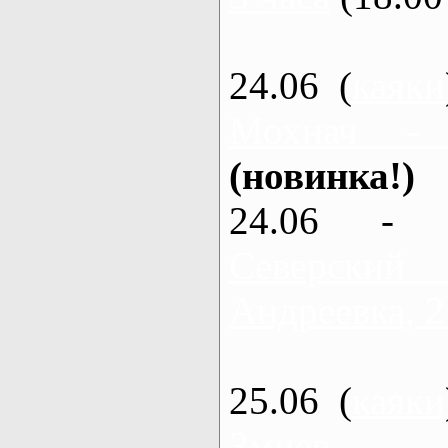
24.06 (
каяки
Мохнач -
(новинка!)
24.06 - 
Северский
Андреевка, 2
25.06 (
каяки
Змиев - 