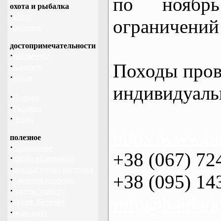
по нояб
охота и рыбалка
·
охота
ограничений 
·
рыбалка
достопримечательности
·
необычное
Походы пров
·
Карпаты
·
Крым
индивидуаль
·
Польша
·
Украина
·
Чехия
http://www.ba
полезное
·
снаряжение
+38 (067) 72
·
школа выживания
·
дикорастущие растения
+38 (095) 14
·
кладовая природы
·
советы туристу
info@baidark
·
кухня, питание
·
медицина