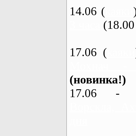
14.06 (
каяки
3 часа
(18.00 
17.06 (
каяки
Мохнач -
(новинка!)
17.06 - 
Ворскла, Ах
дня