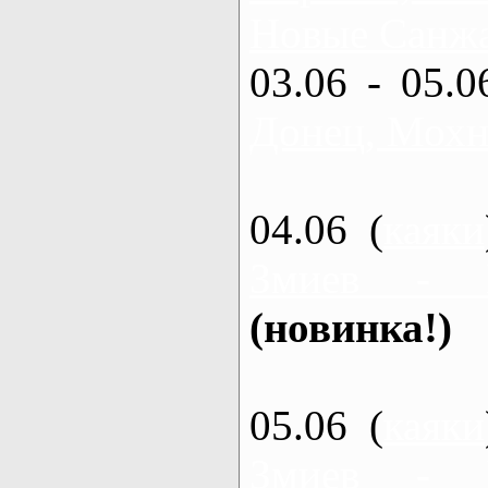
Новые Санжа
03.06 - 05.0
Донец, Мохн
04.06 (
каяки
Змиев - 
(новинка!)
05.06 (
каяки
Змиев - 