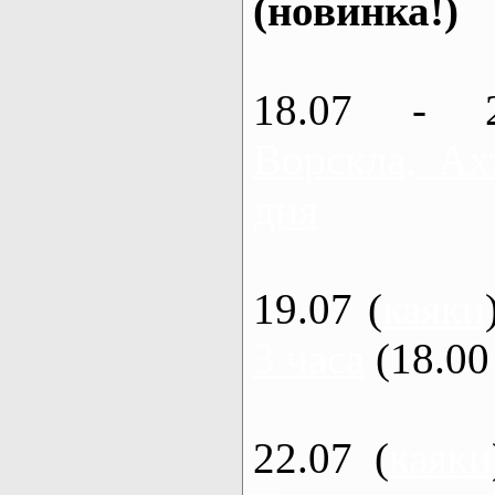
(новинка!)
18.07 - 
Ворскла, Ах
дня
19.07 (
каяки
3 часа
(18.00 
22.07 (
каяки