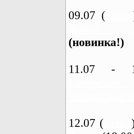
09.07 (
каяки
Змиев - 
(новинка!)
11.07 - 
Северский
Черкасский 
12.07 (
каяки