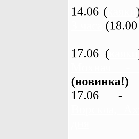
14.06 (
каяки
3 часа
(18.00 
17.06 (
каяки
Мохнач -
(новинка!)
17.06 - 
Ворскла, Ах
дня