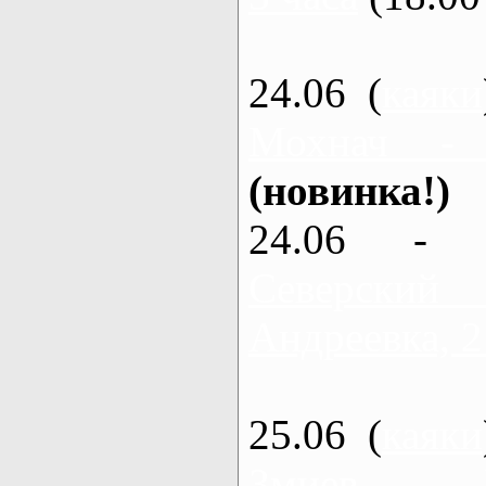
24.06 (
каяки
Мохнач -
(новинка!)
24.06 - 
Северский
Андреевка, 2
25.06 (
каяки
Змиев - 