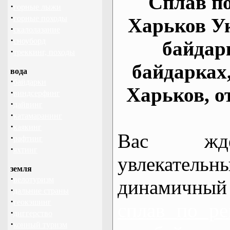
Сплав по
·
горные лыжи
·
горные походы
Харьков У
·
скалолазание
·
сноуборд
байдар
·
треккинг, походы
байдарках
вода
·
байдарки
Харьков, о
·
виндсерфинг
·
дайвинг
·
катамаранинг
·
каякинг
Вас жде
·
рафтинг
·
яхтинг
увлекательн
земля
·
велотуризм
динамичный
·
дальние страны
·
геокэшинг
сплав по ре
·
диггерство
·
конный туризм