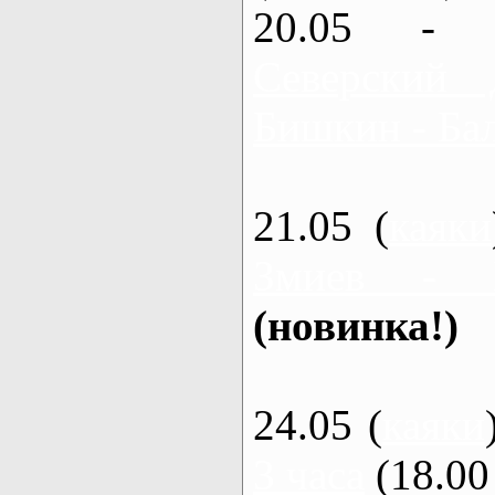
20.05 - 
Северский 
Бишкин - Бал
21.05 (
каяки
Змиев - 
(новинка!)
24.05 (
каяки
3 часа
(18.00 