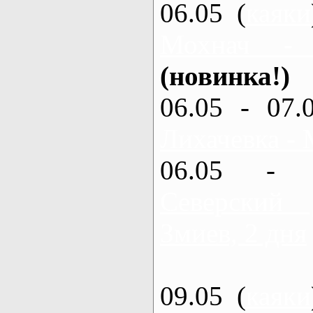
06.05 (
каяки
Мохнач -
(новинка!)
06.05 - 07.
Лихачевка - 
06.05 - 
Северский
Змиев, 2 дня
09.05 (
каяки