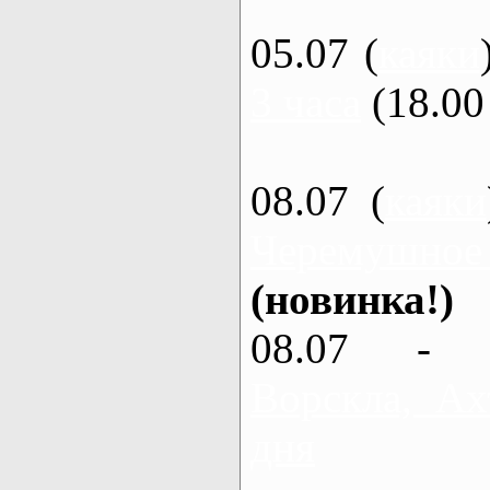
05.07 (
каяки
3 часа
(18.00 
08.07 (
каяки
Черемушное
(новинка!)
08.07 - 
Ворскла, Ах
дня