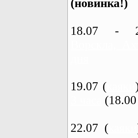
(новинка!)
18.07 - 
Ворскла, Ах
дня
19.07 (
каяки
3 часа
(18.00 
22.07 (
каяки