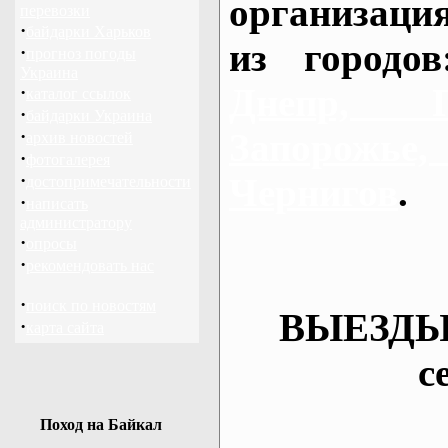
организаци
перевозки
·
байдарки Харьков
из городо
·
прогноз погоды
Украина
Днепр, П
·
каталог ссылок
·
байдарки Украина
·
Запорож
архив новостей
·
фотогалерея
·
Чернигов
.
достопримечательности
·
написать
администратору
·
опросы
·
рекомендовать нас
·
поиск по новостям
ВЫЕЗДЫ
·
карта сайта
с
Поход на Байкал