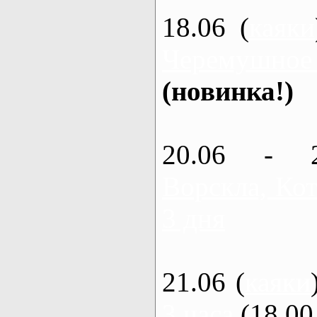
18.06 (
каяки
Черемушное
(новинка!)
20.06 - 
Ворскла, Кот
3 дня
21.06 (
каяки
3 часа
(18.00 