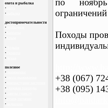
по нояб
охота и рыбалка
·
охота
ограничений 
·
рыбалка
достопримечательности
·
необычное
Походы пров
·
Карпаты
·
Крым
индивидуаль
·
Польша
·
Украина
·
Чехия
http://www.ba
полезное
·
снаряжение
+38 (067) 72
·
школа выживания
·
дикорастущие растения
+38 (095) 14
·
кладовая природы
·
советы туристу
info@baidark
·
кухня, питание
·
медицина