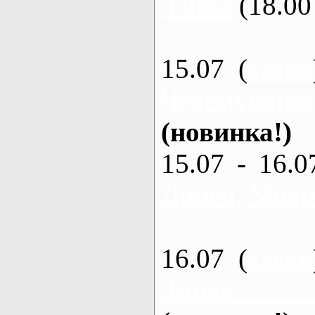
3 часа
(18.00 
15.07 (
каяки
Черемушное
(новинка!)
15.07 - 16.0
Донец, Мохна
16.07 (
каяки
Змиев - 