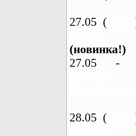
27.05 (
каяки
Змиев - 
(новинка!)
27.05 - 
Ворскла
Михайловка,
28.05 (
каяки
Мохнач -