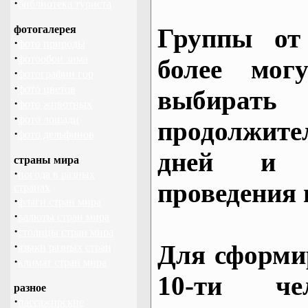
·
библиотека туриста
фотогалерея
Группы от
·
фото природы
·
фотообои зима
более могу
·
фотографии гор
·
фото цветов
выбирать
·
фото животных
·
фото лошади
продолжител
·
фото дельфинов
дней и 
страны мира
·
погода в разных
проведения 
странах
·
флаги стран мира
·
валюты стран мира
·
столицы стран мира
·
Для сформи
языки разных стран
·
климат стран мира
10-ти че
разное
·
пассажирские