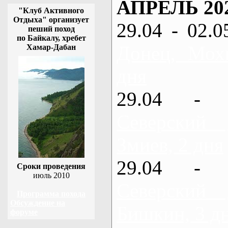
АПРЕЛЬ 20
"Клуб Активного
Отдыха" организует
29.04 - 02.0
пеший поход
по Байкалу, хребет
Донец, Мох
Хамар-Дабан
дня
29.04 - 
Северский
Змиев, 2 дня
29.04 - 
Сроки проведения
июль 2010
Северский
Программа похода
Обсуждение на
Бишкин, 3 д
форуме