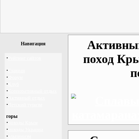
Активный
Навигация
поход Кр
·
Рейтинг сайтов
п
·
Главная
·
Форум
·
Клуб
·
Корпоративный отдых
·
Активный отдых
·
Детский туризм
горы
·
походы Крым
·
походы Украина
·
альпинизм