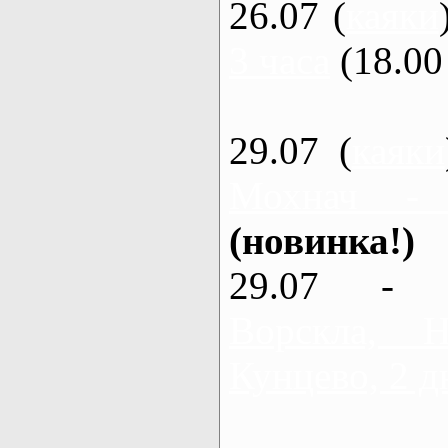
26.07 (
каяки
3 часа
(18.00 
29.07 (
каяки
Мохнач -
(новинка!)
29.07 - 
Ворскла,
Кунцево, 2 д