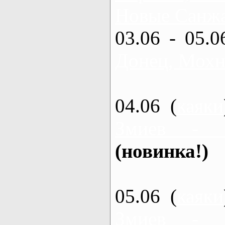
Новые Санжа
03.06 - 05.0
Донец, Мохн
04.06 (
каяки
Змиев - 
(новинка!)
05.06 (
каяки
Змиев - 