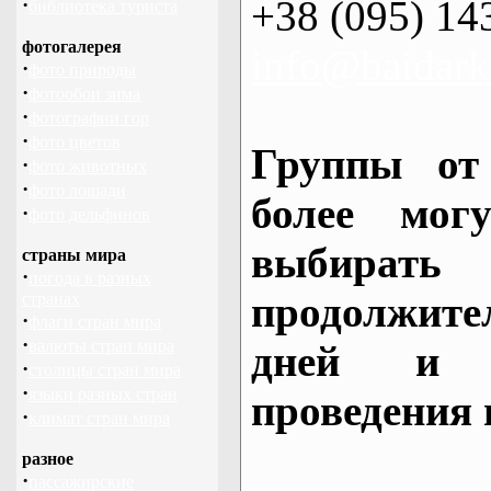
+38 (095) 14
·
библиотека туриста
фотогалерея
info@baidark
·
фото природы
·
фотообои зима
·
фотографии гор
·
фото цветов
Группы от
·
фото животных
·
фото лошади
более могу
·
фото дельфинов
выбирать
страны мира
·
погода в разных
продолжител
странах
·
флаги стран мира
·
валюты стран мира
дней и 
·
столицы стран мира
·
языки разных стран
проведения 
·
климат стран мира
разное
·
пассажирские