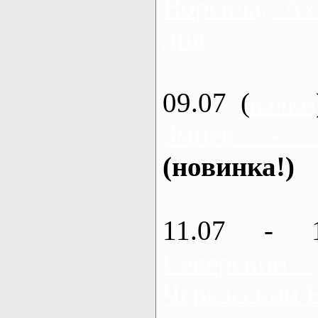
Ворскла, Ах
дня
09.07 (
каяки
Змиев - 
(новинка!)
11.07 - 
Северский
Черкасский 