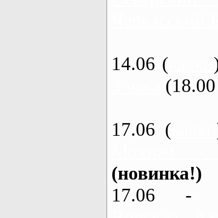
Черкасский 
14.06 (
каяки
3 часа
(18.00 
17.06 (
каяки
Мохнач -
(новинка!)
17.06 - 
Ворскла, Ах