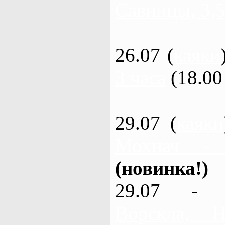
Савинцы, 3,5
26.07 (
каяки
3 часа
(18.00 
29.07 (
каяки
Мохнач -
(новинка!)
29.07 - 
Ворскла,