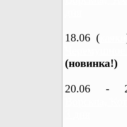
дня
18.06 (
каяки
Черемушное
(новинка!)
20.06 - 
Ворскла, Кот
3 дня