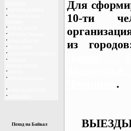
Для сформи
перевозки
·
байдарки Харьков
10-ти че
·
прогноз погоды
Украина
·
каталог ссылок
организаци
·
байдарки Украина
·
архив новостей
из городо
·
фотогалерея
·
достопримечательности
Днепр, П
·
написать
администратору
Запорож
·
опросы
·
рекомендовать нас
Чернигов
.
·
поиск по новостям
·
карта сайта
ВЫЕЗДЫ
Поход на Байкал