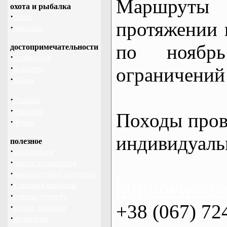
Маршрут
охота и рыбалка
·
охота
протяжении в
·
рыбалка
по нояб
достопримечательности
·
необычное
·
ограничений 
Карпаты
·
Крым
·
Польша
·
Украина
Походы пров
·
Чехия
индивидуаль
полезное
·
снаряжение
·
школа выживания
·
дикорастущие растения
http://www.ba
·
кладовая природы
·
советы туристу
+38 (067) 72
·
кухня, питание
·
медицина