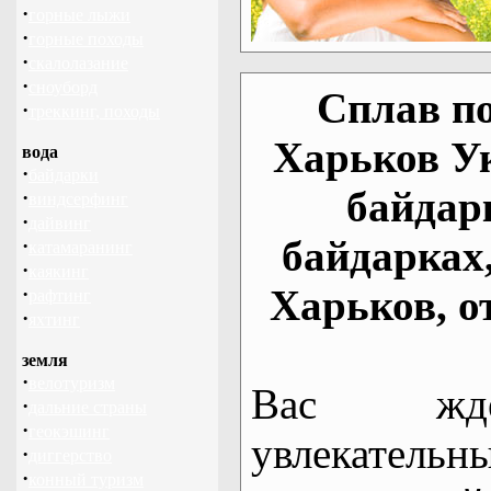
·
горные лыжи
·
горные походы
·
скалолазание
·
сноуборд
Сплав по
·
треккинг, походы
Харьков У
вода
·
байдарки
байдар
·
виндсерфинг
·
дайвинг
байдарках
·
катамаранинг
·
каякинг
Харьков, о
·
рафтинг
·
яхтинг
земля
·
велотуризм
Вас жде
·
дальние страны
·
геокэшинг
увлекательн
·
диггерство
·
конный туризм