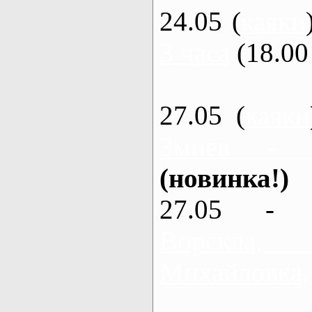
24.05 (
каяки
3 часа
(18.00 
27.05 (
каяки
Змиев - 
(новинка!)
27.05 - 
Ворскла
Михайловка,