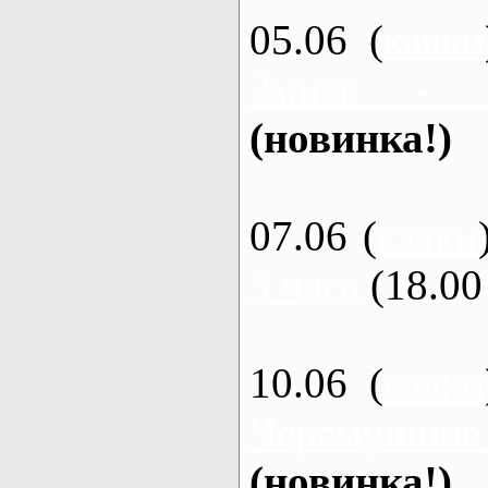
05.06 (
каяки
Змиев - 
(новинка!)
07.06 (
каяки
3 часа
(18.00 
10.06 (
каяки
Черемушное
(новинка!)