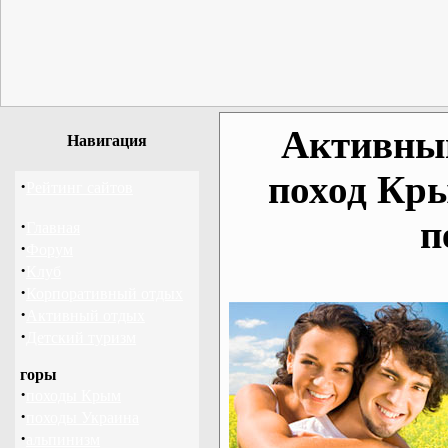
Активный
Навигация
поход Кр
·
Рейтинг сайтов
п
·
Главная
·
Форум
·
Клуб
·
Корпоративный отдых
·
Активный отдых
·
Детский туризм
горы
·
походы Крым
·
походы Украина
·
альпинизм