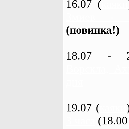
16.07 (
каяки
Змиев - 
(новинка!)
18.07 - 
Ворскла, Ах
дня
19.07 (
каяки
3 часа
(18.00 