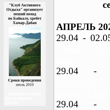
с
"Клуб Активного
Отдыха" организует
пеший поход
по Байкалу, хребет
Хамар-Дабан
АПРЕЛЬ 20
29.04 - 02.0
Донец, Мох
дня
29.04 - 
Северский
Сроки проведения
июль 2010
Змиев, 2 дня
Программа похода
Обсуждение на
29.04 - 
форуме