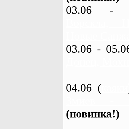
03.06 - 
Ворскла,
Новые Санжа
03.06 - 05.0
Донец, Мохн
04.06 (
каяки
Змиев - 
(новинка!)