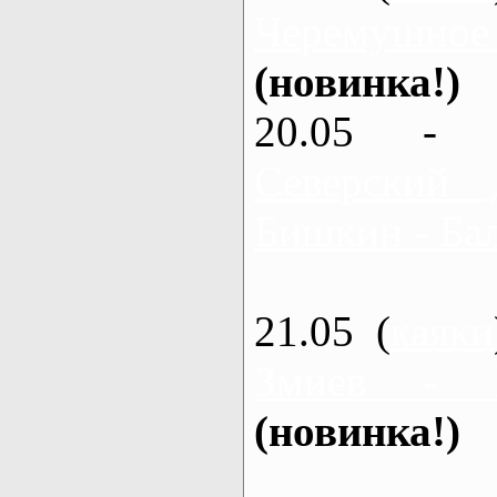
Черемушное
(новинка!)
20.05 - 
Северский 
Бишкин - Бал
21.05 (
каяки
Змиев - 
(новинка!)