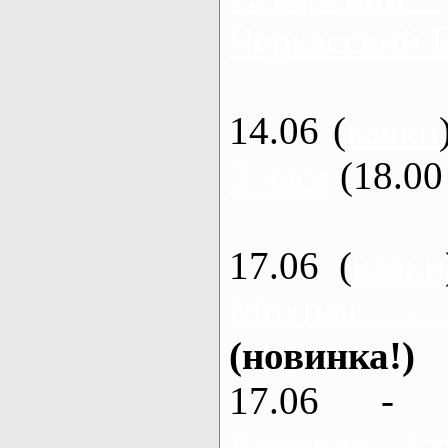
Черкасский 
14.06 (
каяки
3 часа
(18.00 
17.06 (
каяки
Мохнач -
(новинка!)
17.06 - 
Ворскла, Ах