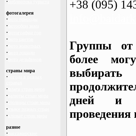
+38 (095) 14
·
библиотека туриста
фотогалерея
info@baidark
·
фото природы
·
фотообои зима
·
фотографии гор
·
фото цветов
Группы от
·
фото животных
·
фото лошади
более могу
·
фото дельфинов
выбирать
страны мира
·
погода в разных
продолжител
странах
·
флаги стран мира
·
валюты стран мира
дней и 
·
столицы стран мира
·
языки разных стран
проведения 
·
климат стран мира
разное
·
пассажирские