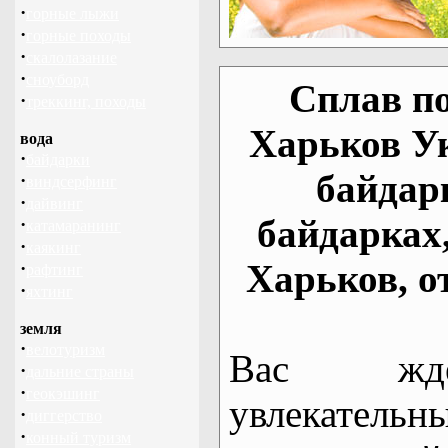
·
горные лыжи
·
горные походы
·
скалолазание
·
сноуборд
Сплав по
·
треккинг, походы
Харьков У
вода
·
байдарки
байдар
·
виндсерфинг
·
дайвинг
байдарках
·
катамаранинг
·
каякинг
Харьков, о
·
рафтинг
·
яхтинг
земля
·
велотуризм
Вас жде
·
дальние страны
·
геокэшинг
увлекательн
·
диггерство
·
конный туризм