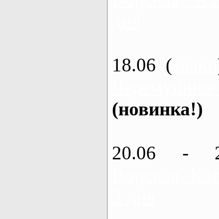
дня
18.06 (
каяки
Черемушное
(новинка!)
20.06 - 
Ворскла, Кот
3 дня