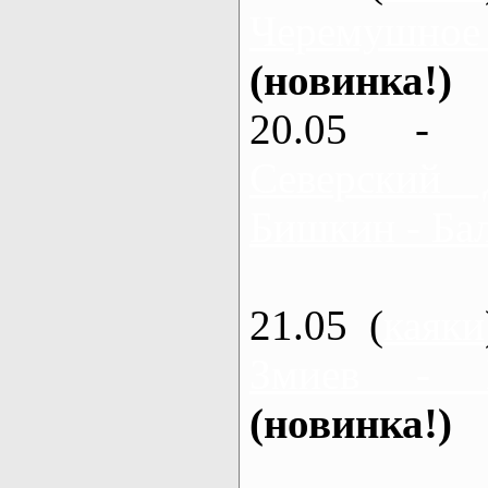
Черемушное
(новинка!)
20.05 - 
Северский 
Бишкин - Бал
21.05 (
каяки
Змиев - 
(новинка!)