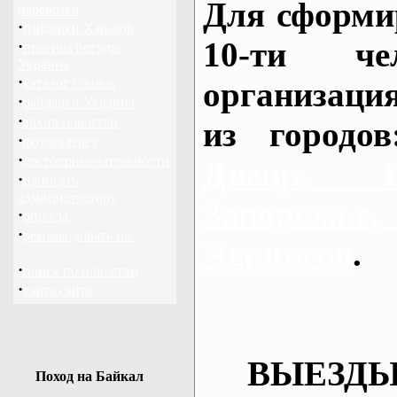
Для сформи
перевозки
·
байдарки Харьков
10-ти че
·
прогноз погоды
Украина
·
каталог ссылок
организаци
·
байдарки Украина
·
архив новостей
из городо
·
фотогалерея
·
достопримечательности
Днепр, П
·
написать
администратору
Запорож
·
опросы
·
рекомендовать нас
Чернигов
.
·
поиск по новостям
·
карта сайта
ВЫЕЗДЫ
Поход на Байкал