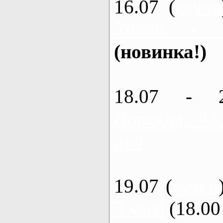
16.07 (
каяки
Змиев - 
(новинка!)
18.07 - 
Ворскла, Ах
дня
19.07 (
каяки
3 часа
(18.00 