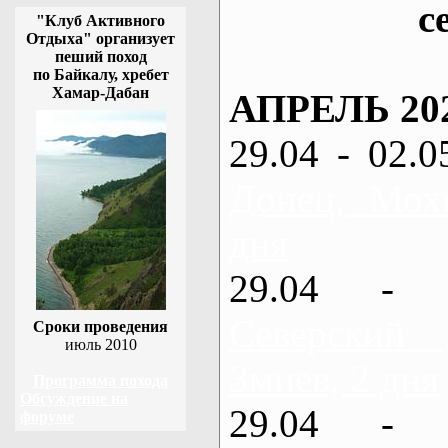
с
"Клуб Активного
Отдыха" организует
пеший поход
по Байкалу, хребет
Хамар-Дабан
АПРЕЛЬ 20
29.04 - 02.0
Донец, Мох
дня
29.04 - 
Северский
Сроки проведения
июль 2010
Змиев, 2 дня
Программа похода
Обсуждение на
29.04 - 
форуме