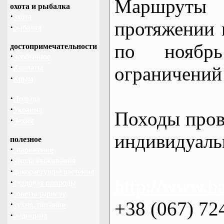
Маршрут
охота и рыбалка
·
охота
протяжении в
·
рыбалка
по нояб
достопримечательности
·
необычное
·
ограничений 
Карпаты
·
Крым
·
Польша
·
Украина
Походы пров
·
Чехия
индивидуаль
полезное
·
снаряжение
·
школа выживания
·
дикорастущие растения
http://www.ba
·
кладовая природы
·
советы туристу
+38 (067) 72
·
кухня, питание
·
медицина