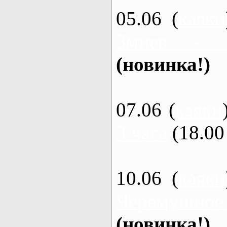
05.06 (
каяки
Змиев - 
(новинка!)
07.06 (
каяки
3 часа
(18.00 
10.06 (
каяки
Черемушное
(новинка!)