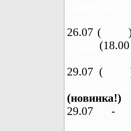
Савинцы, 3,5
26.07 (
каяки
3 часа
(18.00 
29.07 (
каяки
Мохнач -
(новинка!)
29.07 - 
Ворскла,