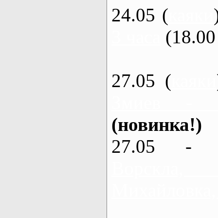
24.05 (
каяки
3 часа
(18.00 
27.05 (
каяки
Змиев - 
(новинка!)
27.05 - 
Ворскла
Михайловка,