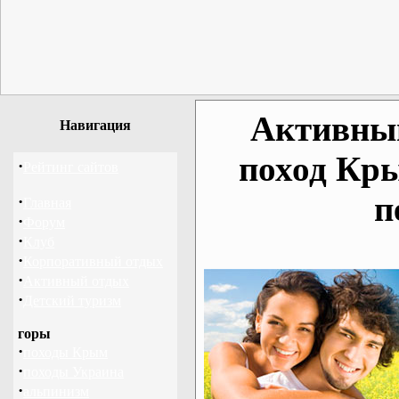
Активный
Навигация
поход Кр
·
Рейтинг сайтов
п
·
Главная
·
Форум
·
Клуб
·
Корпоративный отдых
·
Активный отдых
·
Детский туризм
горы
·
походы Крым
·
походы Украина
·
альпинизм