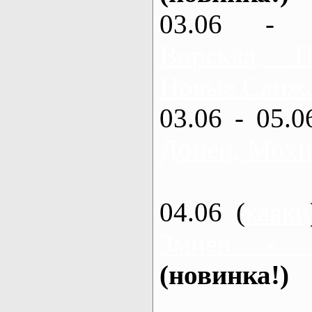
03.06 - 
Ворскла,
Новые Санжа
03.06 - 05.0
Донец, Мохн
04.06 (
каяки
Змиев - 
(новинка!)