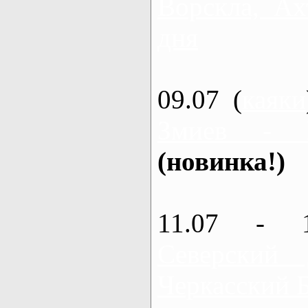
Ворскла, Ах
дня
09.07 (
каяки
Змиев - 
(новинка!)
11.07 - 
Северский
Черкасский 