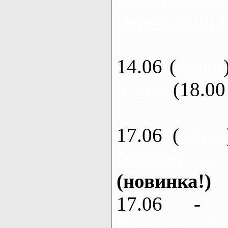
Черкасский 
14.06 (
каяки
3 часа
(18.00 
17.06 (
каяки
Мохнач -
(новинка!)
17.06 - 
Ворскла, Ах