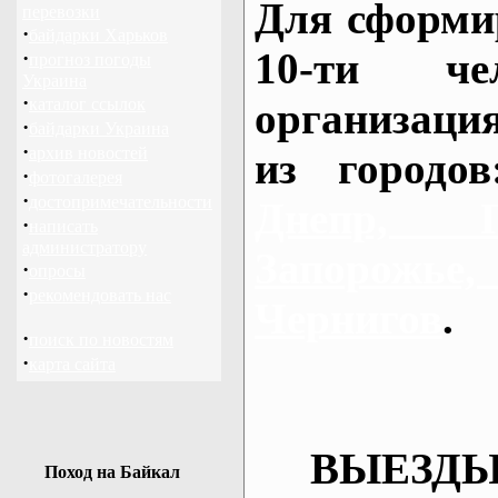
Для сформи
перевозки
·
байдарки Харьков
10-ти че
·
прогноз погоды
Украина
·
каталог ссылок
организаци
·
байдарки Украина
·
архив новостей
из городо
·
фотогалерея
·
достопримечательности
Днепр, П
·
написать
администратору
Запорож
·
опросы
·
рекомендовать нас
Чернигов
.
·
поиск по новостям
·
карта сайта
ВЫЕЗДЫ
Поход на Байкал