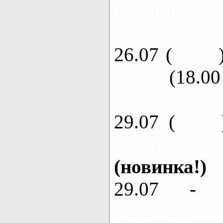
Савинцы, 3,5
26.07 (
каяки
3 часа
(18.00 
29.07 (
каяки
Мохнач -
(новинка!)
29.07 - 
Ворскла,