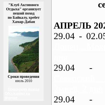
с
"Клуб Активного
Отдыха" организует
пеший поход
по Байкалу, хребет
Хамар-Дабан
АПРЕЛЬ 20
29.04 - 02.0
Донец, Мох
дня
29.04 - 
Северский
Сроки проведения
июль 2010
Змиев, 2 дня
Программа похода
Обсуждение на
29.04 - 
форуме