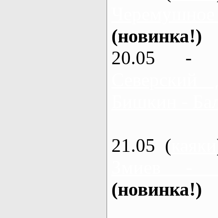
Черемушное
(новинка!)
20.05 - 
Северский 
Бишкин - Бал
21.05 (
каяки
Змиев - 
(новинка!)