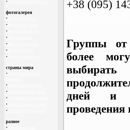
+38 (095) 14
·
библиотека туриста
фотогалерея
info@baidark
·
фото природы
·
фотообои зима
·
фотографии гор
·
фото цветов
Группы от
·
фото животных
·
фото лошади
более могу
·
фото дельфинов
выбирать
страны мира
·
погода в разных
продолжител
странах
·
флаги стран мира
·
валюты стран мира
дней и 
·
столицы стран мира
·
языки разных стран
проведения 
·
климат стран мира
разное
·
пассажирские