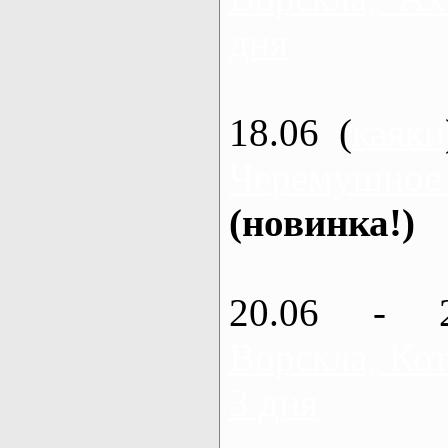
дня
18.06 (
каяки
Черемушное
(новинка!)
20.06 - 
Ворскла, Кот
3 дня