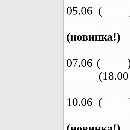
05.06 (
каяки
Змиев - 
(новинка!)
07.06 (
каяки
3 часа
(18.00 
10.06 (
каяки
Черемушное
(новинка!)