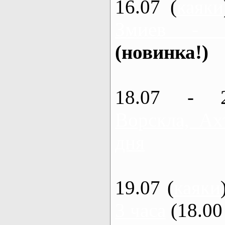
16.07 (
каяки
Змиев - 
(новинка!)
18.07 - 
Ворскла, Ах
дня
19.07 (
каяки
3 часа
(18.00 