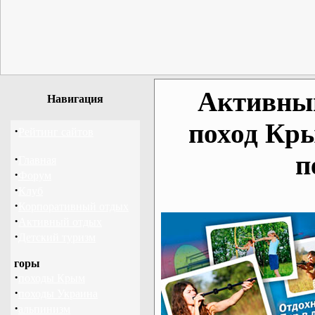
Активный
Навигация
поход Кр
·
Рейтинг сайтов
п
·
Главная
·
Форум
·
Клуб
·
Корпоративный отдых
·
Активный отдых
·
Детский туризм
горы
·
походы Крым
·
походы Украина
·
альпинизм