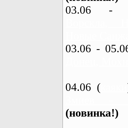
03.06 - 
Ворскла,
Новые Санжа
03.06 - 05.0
Донец, Мохн
04.06 (
каяки
Змиев - 
(новинка!)