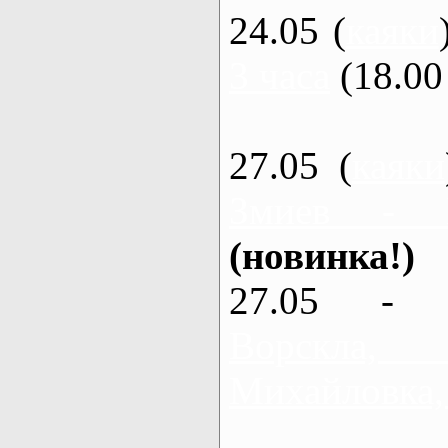
24.05 (
каяки
3 часа
(18.00 
27.05 (
каяки
Змиев - 
(новинка!)
27.05 - 
Ворскла
Михайловка,