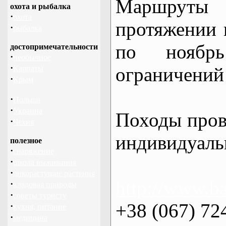
Маршрут
охота и рыбалка
·
охота
протяжении в
·
рыбалка
по нояб
достопримечательности
·
необычное
·
ограничений 
Карпаты
·
Крым
·
Польша
·
Украина
Походы пров
·
Чехия
индивидуаль
полезное
·
снаряжение
·
школа выживания
·
дикорастущие растения
http://www.ba
·
кладовая природы
·
советы туристу
+38 (067) 72
·
кухня, питание
·
медицина