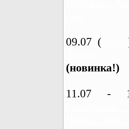
Ворскла, Ах
дня
09.07 (
каяки
Змиев - 
(новинка!)
11.07 - 
Северский
Черкасский 