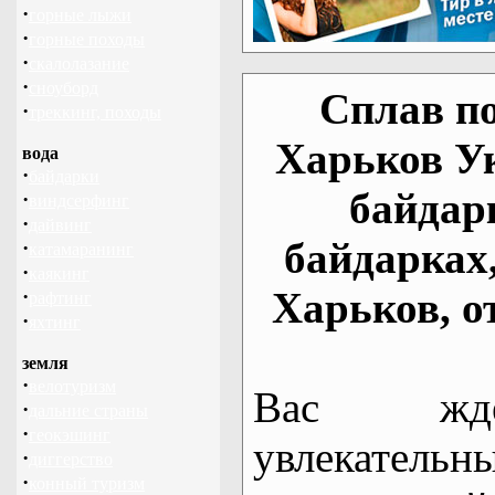
·
горные лыжи
·
горные походы
·
скалолазание
·
сноуборд
Сплав по
·
треккинг, походы
Харьков У
вода
·
байдарки
байдар
·
виндсерфинг
·
дайвинг
байдарках
·
катамаранинг
·
каякинг
Харьков, о
·
рафтинг
·
яхтинг
земля
·
велотуризм
Вас жде
·
дальние страны
·
геокэшинг
увлекательн
·
диггерство
·
конный туризм