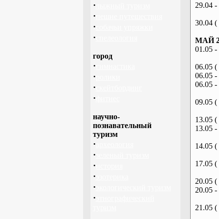
·
29.04 -
лыжный туризм
·
пешие путешествия
30.04 (
·
собачьи упряжки
·
спелеология
МАЙ 2
01.05 -
город
·
гимнастика
06.05 (
·
06.05 -
ролики
06.05 -
·
скейтбординг
·
фитнес
09.05 (
научно-
13.05 (
познавательный
13.05 -
туризм
·
археология
14.05 (
·
зеленый туризм
17.05 (
·
история
·
эзотерика
20.05 (
·
экологический туризм
20.05 -
·
этнографический
туризм
21.05 (