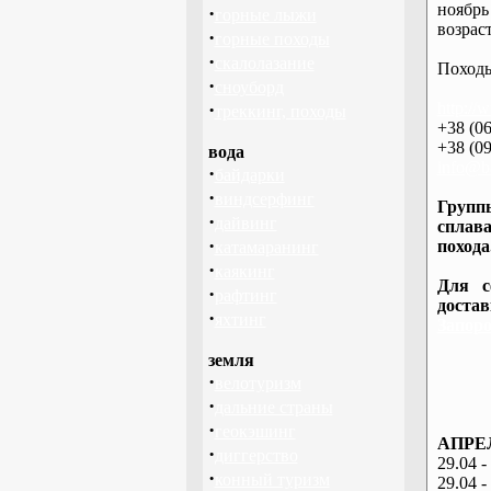
ноябрь
·
горные лыжи
возраст
·
горные походы
·
скалолазание
Походы
·
сноуборд
·
http://
треккинг, походы
+38 (06
+38 (09
вода
info@ba
·
байдарки
·
виндсерфинг
Группы
·
дайвинг
сплава
·
похода
катамаранинг
·
каякинг
Для с
·
рафтинг
доста
·
яхтинг
Запоро
земля
·
велотуризм
·
дальние страны
·
геокэшинг
АПРЕЛ
·
диггерство
29.04 -
·
конный туризм
29.04 -