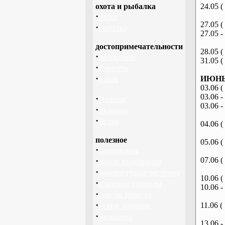
охота и рыбалка
24.05 (
·
охота
27.05 (
·
рыбалка
27.05 -
достопримечательности
28.05 (
·
необычное
31.05 (
·
Карпаты
·
ИЮНЬ 
Крым
03.06 (
03.06 -
·
Польша
03.06 -
·
Украина
·
Чехия
04.06 (
полезное
05.06 (
·
снаряжение
·
07.06 (
школа выживания
·
дикорастущие растения
10.06 (
·
кладовая природы
10.06 -
·
советы туристу
·
11.06 (
кухня, питание
·
медицина
13.06 -