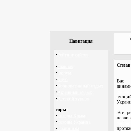
Навигация
·
Рейтинг сайтов
Сплав 
·
Главная
·
Форум
·
Клуб
Вас 
·
Корпоративный отдых
дина
·
байдар
Активный отдых
эмоций
·
Детский туризм
Украин
горы
Эти ре
·
походы Крым
перво
·
походы Украина
байдар
·
протяж
альпинизм