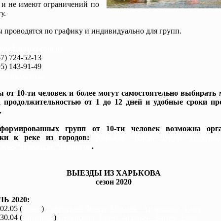
 и не имеют ограничений по
у.
 проводятся по графику и индивидуально для групп.
www.baidarki.com.ua/
7) 724-52-13
5) 143-91-49
idarki.com.ua
 от 10-ти человек и более могут самостоятельно выбирать
 продолжительностью от 1 до 12 дней и удобные сроки пр
.
формированных групп от 10-ти человек возможна орга
вки к реке из городов:
Харьков, Киев, Днепр, Полтав
жье, Черкассы, Чернигов
.
ВЫЕЗДЫ ИЗ ХАРЬКОВА
сезон 2020
Ь 2020:
 02.05 (
каяки
)
Северский Донец, Мохнач - Андреевка, 4 дня
 30.04 (
байдарки
)
Северский Донец, Мохнач - Змиев, 2 дня