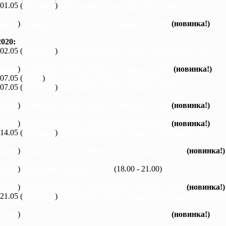
 01.05 (
байдарки
)
Северский Донец, Мохнач - Бишкин, 3 дня
каяки
)
Северский Донец, Змиев - Бишкин, 1 день
(новинка!)
020:
 02.05 (
байдарки
)
Северский Донец, Змиев - Андреевка, 2 дня
каяки
)
Северский Донец, Мохнач - Зидьки, 1 день
(новинка!)
 07.05 (
каяки
)
Ворскла, Лихачевка - Михайловка, 2 дня
 07.05 (
байдарки
)
Северский Донец, Мохнач - Змиев, 2 дня
каяки
)
Северский Донец, Змиев - Бишкин, 1 день
(новинка!)
каяки
)
Северский Донец, Змиев - Бишкин, 1 день
(новинка!)
 14.05 (
байдарки
)
Северский Донец, Змиев - Андреевка, 2 дня
каяки
)
Северский Донец, Черемушное - Змиев, 1 день
(новинка!)
каяки
)
Вечерний Харьков, 3 часа
(18.00 - 21.00)
каяки
)
Северский Донец, Черемушное - Змиев, 1 день
(новинка!)
 21.05 (
байдарки
)
Северский Донец, Черкасский Бишкин - Балакле
каяки
)
Северский Донец, Змиев - Бишкин, 1 день
(новинка!)