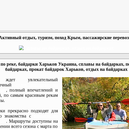
Активный отдых, туризм, поход Крым, пассажирские перево
по реке, байдарки Харьков Украина, сплавы на байдарках, п
байдарках, прокат байдарок Харьков, отдых на байдарках
ждет увлекательный
мичный
сплав по реке на
ках
, полный впечатлений и
, по самым красивым рекам
ы.
ки прекрасно подходят для
го знакомства с
походом на
ках
. Маршруты доступны на
ении всего сезона с марта по