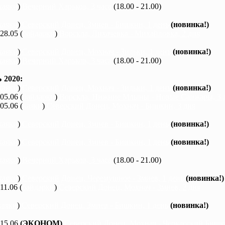
каяки
)
Вечерний Харьков, 3 часа
(18.00 - 21.00)
каяки
)
Северский Донец, Змиев - Бишкин, 1 день
(новинка!)
 28.05 (
байдарки
)
Ворскла, Лихачевка - Михайловка, 2 дня
каяки
)
Северский Донец, Мохнач - Зидьки, 1 день
(новинка!)
каяки
)
Вечерний Харьков, 3 часа
(18.00 - 21.00)
2020:
каяки
)
Северский Донец, Мохнач - Зидьки, 1 день
(новинка!)
 05.06 (
байдарки
)
Ворскла, Нижние Млыны - Новые Санжары, 3 
 05.06 (
каяки
)
Северский Донец, Мохнач - Бишкин, 3 дня
каяки
)
Северский Донец, Змиев - Бишкин, 1 день
(новинка!)
каяки
)
Северский Донец, Змиев - Бишкин, 1 день
(новинка!)
каяки
)
Вечерний Харьков, 3 часа
(18.00 - 21.00)
каяки
)
Северский Донец, Черемушное - Змиев, 1 день
(новинка!)
 11.06 (
байдарки
)
Северский Донец, Мохнач - Змиев, 2 дня
каяки
)
Северский Донец, Змиев - Бишкин, 1 день
(новинка!)
 15.06
(ЭКОНОМ)
Северский Донец, Мохнач - Черкасский Бишки