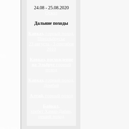
24.08 - 25.08.2020
Оскол
Дальние походы
Кавказ,
горный поход,
Приэльбрусье
23 августа - 3 сентября
2010
дня
Кавказ, восхождение
на Эльбрус
горный
поход
Кавказ,
горный поход,
Домбай
Алтай,
горный поход
Байкал,
хребет Хамар-Дабан,
пеший поход
н, 3 дня