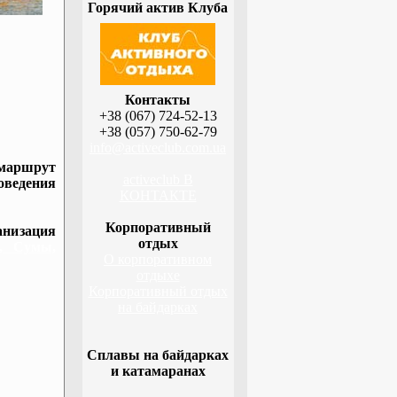
Горячий актив Клуба
Контакты
+38 (067) 724-52-13
+38 (057) 750-62-79
info@activeclub.com.ua
 маршрут
activeclub В
оведения
КОНТАКТЕ
Корпоративный
низация
отдых
а, Сумы,
О корпоративном
отдыхе
Корпоративный отдых
на байдарках
Сплавы на байдарках
и катамаранах