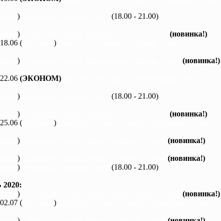
каяки
)
Вечерний Харьков, 3 часа
(18.00 - 21.00)
каяки
)
Северский Донец, Мохнач - Зидьки, 1 день
(новинка!)
 18.06 (
байдарки
)
Ворскла, Ахтырка - Куземин, 2 дня
каяки
)
Северский Донец, Черемушное - Змиев, 1 день
(новинка!)
 22.06
(ЭКОНОМ)
Ворскла, Котельва - Михайловка, 3 дня
каяки
)
Вечерний Харьков, 3 часа
(18.00 - 21.00)
каяки
)
Северский Донец, Мохнач - Зидьки, 1 день
(новинка!)
 25.06 (
байдарки
)
Северский Донец, Змиев - Андреевка, 2 дня
каяки
)
Северский Донец, Змиев - Бишкин, 1 день
(новинка!)
каяки
)
Северский Донец, Змиев - Бишкин, 1 день
(новинка!)
каяки
)
Вечерний Харьков, 3 часа
(18.00 - 21.00)
2020:
каяки
)
Северский Донец, Черемушное - Змиев, 1 день
(новинка!)
 02.07 (
байдарки
)
Северский Донец, Змиев - Андреевка, 2 дня
каяки
)
Северский Донец, Змиев - Бишкин, 1 день
(новинка!)