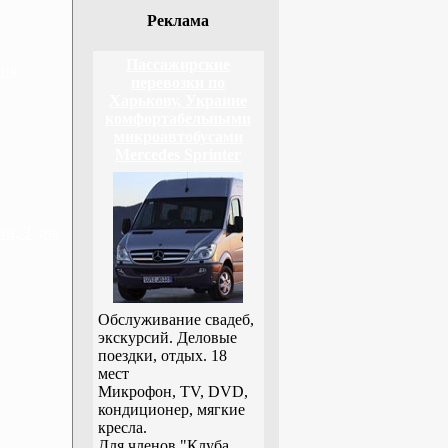
Реклама
Пассажирские
дня
перевозки по
Харькову, Украине
комфортабельными
микроавтобусами
Mercedes Sprinter
н, 3 дня
Обслуживание свадеб,
экскурсий. Деловые
поездки, отдых. 18
мест
Микрофон, TV, DVD,
кондиционер, мягкие
кресла.
Для членов "Клуба