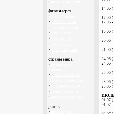
·
библиотека туриста
14.06 (
фотогалерея
·
фото природы
17.06 (
·
фотообои зима
17.06 -
·
фотографии гор
18.06 (
·
фото цветов
·
фото животных
20.06 -
·
фото лошади
·
21.06 (
фото дельфинов
24.06 (
страны мира
24.06 -
·
погода в разных
странах
25.06 (
·
флаги стран мира
·
валюты стран мира
28.06 (
·
столицы стран мира
28.06 (
·
языки разных стран
ИЮЛЬ 
·
климат стран мира
01.07 (
01.07 -
разное
·
пассажирские
02.07 (