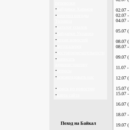
перевозки
·
байдарки Харьков
02.07 -
·
02.07 -
прогноз погоды
04.07 -
Украина
·
каталог ссылок
05.07 (
·
байдарки Украина
·
архив новостей
08.07 (
·
фотогалерея
08.07 -
·
достопримечательности
09.07 (
·
написать
администратору
11.07 -
·
опросы
·
рекомендовать нас
12.07 (
·
15.07 (
поиск по новостям
15.07 -
·
карта сайта
16.07 (
18.07 -
Поход на Байкал
19.07 (