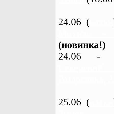
24.06 (
каяки
Мохнач -
(новинка!)
24.06 - 
Северский
Андреевка, 2
25.06 (
каяки
Змиев - 