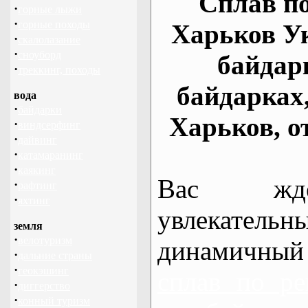
Сплав по
·
горные лыжи
·
горные походы
Харьков У
·
скалолазание
·
сноуборд
байдар
·
треккинг, походы
байдарках
вода
·
байдарки
Харьков, о
·
виндсерфинг
·
дайвинг
·
катамаранинг
·
каякинг
Вас жде
·
рафтинг
·
яхтинг
увлекательн
земля
·
велотуризм
динамичный
·
дальние страны
·
геокэшинг
сплав по ре
·
диггерство
·
конный туризм