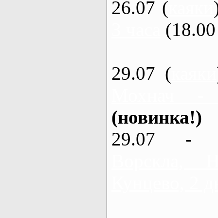
26.07 (
каяки
3 часа
(18.00 
29.07 (
каяки
Мохнач -
(новинка!)
29.07 - 
Ворскла,
Кунцево, 2 д