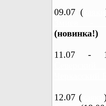
09.07 (
каяки
Змиев - 
(новинка!)
11.07 - 
Северский
Черкасский 
12.07 (
каяки