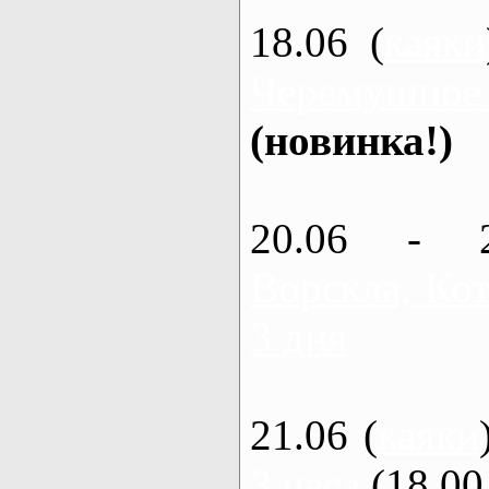
18.06 (
каяки
Черемушное
(новинка!)
20.06 - 
Ворскла, Кот
3 дня
21.06 (
каяки
3 часа
(18.00 