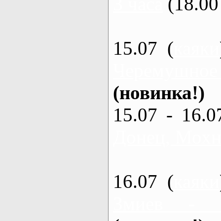
3 часа
(18.00 
15.07 (
каяки
Черемушное
(новинка!)
15.07 - 16.0
Донец, Мохна
16.07 (
каяки
Змиев - 