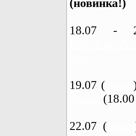
(новинка!)
18.07 - 
Ворскла, Ах
дня
19.07 (
каяки
3 часа
(18.00 
22.07 (
каяки