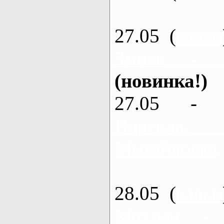
27.05 (
каяки
Змиев - 
(новинка!)
27.05 - 
Ворскла
Михайловка,
28.05 (
каяки
Мохнач -