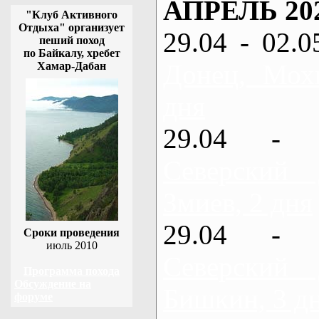
АПРЕЛЬ 20
"Клуб Активного
Отдыха" организует
29.04 - 02.0
пеший поход
по Байкалу, хребет
Донец, Мох
Хамар-Дабан
дня
29.04 - 
Северский
Змиев, 2 дня
29.04 - 
Сроки проведения
июль 2010
Северский
Программа похода
Обсуждение на
Бишкин, 3 д
форуме