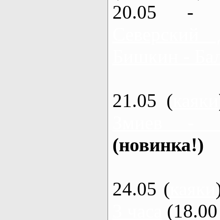
20.05 - 
Северский 
Бишкин - Бал
21.05 (
каяки
Змиев - 
(новинка!)
24.05 (
каяки
3 часа
(18.00 