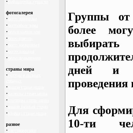
·
библиотека туриста
фотогалерея
Группы от
·
фото природы
·
фотообои зима
более могу
·
фотографии гор
·
фото цветов
выбирать
·
фото животных
·
фото лошади
продолжител
·
фото дельфинов
дней и 
страны мира
·
погода в разных
проведения 
странах
·
флаги стран мира
·
валюты стран мира
·
столицы стран мира
·
Для сформи
языки разных стран
·
климат стран мира
10-ти че
разное
·
пассажирские