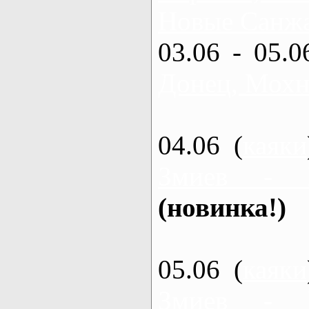
Новые Санжа
03.06 - 05.0
Донец, Мохн
04.06 (
каяки
Змиев - 
(новинка!)
05.06 (
каяки
Змиев - 