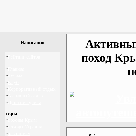
Активный
Навигация
поход Кр
·
Рейтинг сайтов
п
·
Главная
·
Форум
·
Клуб
·
Корпоративный отдых
·
Активный отдых
·
Детский туризм
горы
·
походы Крым
·
походы Украина
·
альпинизм