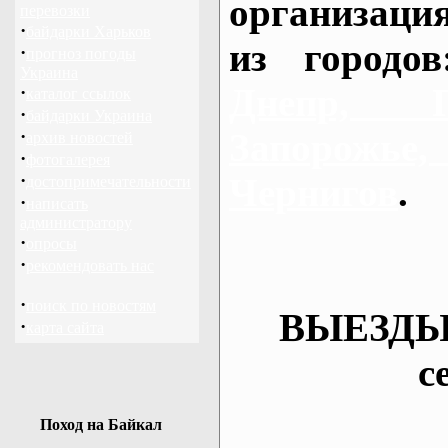
организаци
перевозки
·
байдарки Харьков
из городо
·
прогноз погоды
Украина
Днепр, П
·
каталог ссылок
·
байдарки Украина
·
Запорож
архив новостей
·
фотогалерея
·
Чернигов
.
достопримечательности
·
написать
администратору
·
опросы
·
рекомендовать нас
·
поиск по новостям
ВЫЕЗДЫ
·
карта сайта
с
Поход на Байкал