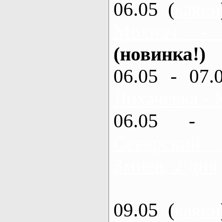
06.05 (
каяки
Мохнач -
(новинка!)
06.05 - 07.
Лихачевка - 
06.05 - 
Северский
Змиев, 2 дня
09.05 (
каяки