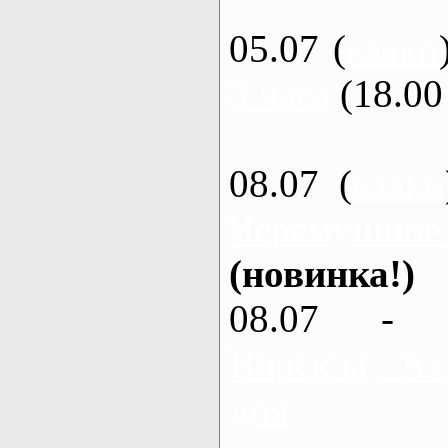
05.07 (
каяки
3 часа
(18.00 
08.07 (
каяки
Черемушное
(новинка!)
08.07 - 
Ворскла, Ах
дня