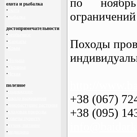
по нояб
охота и рыбалка
·
охота
ограничений 
·
рыбалка
достопримечательности
·
необычное
Походы пров
·
Карпаты
·
Крым
индивидуаль
·
Польша
·
Украина
·
Чехия
http://www.ba
полезное
·
снаряжение
+38 (067) 72
·
школа выживания
·
дикорастущие растения
+38 (095) 14
·
кладовая природы
·
советы туристу
info@baidark
·
кухня, питание
·
медицина