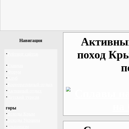
Активный
Навигация
поход Кр
·
Рейтинг сайтов
п
·
Главная
·
Форум
·
Клуб
·
Корпоративный отдых
·
Активный отдых
·
Детский туризм
горы
·
походы Крым
·
походы Украина
·
альпинизм