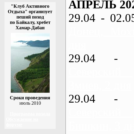
АПРЕЛЬ 20
"Клуб Активного
Отдыха" организует
29.04 - 02.0
пеший поход
по Байкалу, хребет
Донец, Мох
Хамар-Дабан
дня
29.04 - 
Северский
Змиев, 2 дня
29.04 - 
Сроки проведения
июль 2010
Северский
Программа похода
Обсуждение на
Бишкин, 3 д
форуме