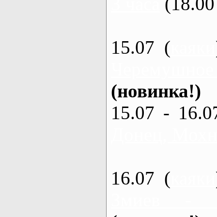
3 часа
(18.00 
15.07 (
каяки
Черемушное
(новинка!)
15.07 - 16.0
Донец, Мохна
16.07 (
каяки
Змиев - 