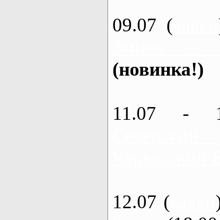
09.07 (
каяки
Змиев - 
(новинка!)
11.07 - 
Северский
Черкасский 
12.07 (
каяки