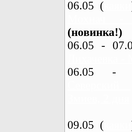
06.05 (
каяки
Мохнач -
(новинка!)
06.05 - 07.
Лихачевка - 
06.05 - 
Северский
Змиев, 2 дня
09.05 (
каяки