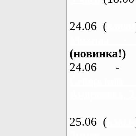
24.06 (
каяки
Мохнач -
(новинка!)
24.06 - 
Северский
Андреевка, 2
25.06 (
каяки
Змиев - 