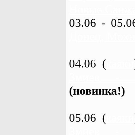
Новые Санжа
03.06 - 05.0
Донец, Мохн
04.06 (
каяки
Змиев - 
(новинка!)
05.06 (
каяки
Змиев - 