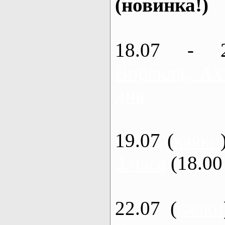
(новинка!)
18.07 - 
Ворскла, Ах
дня
19.07 (
каяки
3 часа
(18.00 
22.07 (
каяки