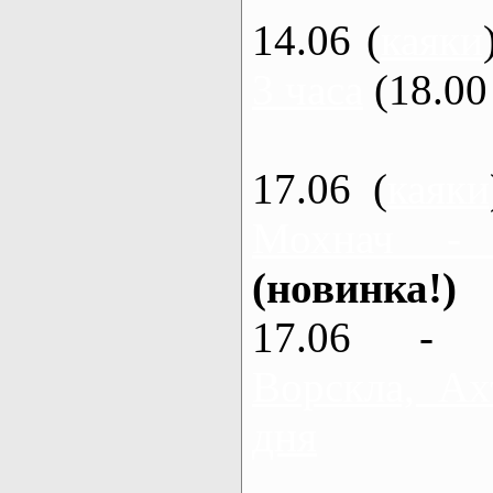
14.06 (
каяки
3 часа
(18.00 
17.06 (
каяки
Мохнач -
(новинка!)
17.06 - 
Ворскла, Ах
дня