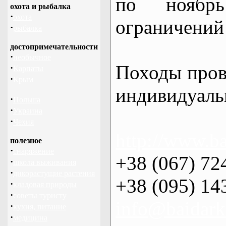
по нояб
охота и рыбалка
·
охота
ограничений 
·
рыбалка
достопримечательности
·
необычное
Походы пров
·
Карпаты
·
Крым
индивидуаль
·
Польша
·
Украина
·
Чехия
http://www.ba
полезное
·
снаряжение
+38 (067) 72
·
школа выживания
·
дикорастущие растения
+38 (095) 14
·
кладовая природы
·
советы туристу
info@baidark
·
кухня, питание
·
медицина