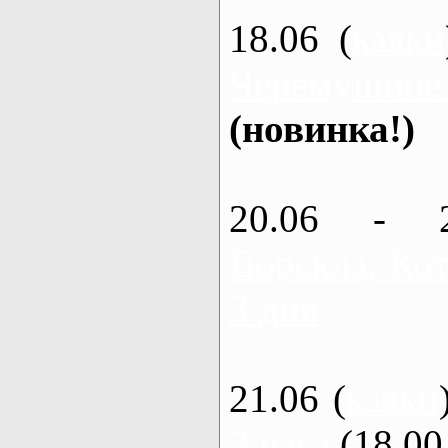
18.06 (
каяки
Черемушное
(новинка!)
20.06 - 
Ворскла, Кот
3 дня
21.06 (
каяки
3 часа
(18.00 