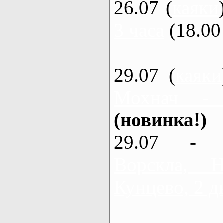
26.07 (
каяки
3 часа
(18.00 
29.07 (
каяки
Мохнач -
(новинка!)
29.07 - 
Ворскла,
Кунцево, 2 д