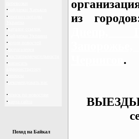
организаци
перевозки
·
байдарки Харьков
из городо
·
прогноз погоды
Украина
Днепр, П
·
каталог ссылок
·
байдарки Украина
·
Запорож
архив новостей
·
фотогалерея
·
Чернигов
.
достопримечательности
·
написать
администратору
·
опросы
·
рекомендовать нас
·
поиск по новостям
ВЫЕЗДЫ
·
карта сайта
с
Поход на Байкал