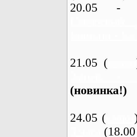
20.05 - 
Северский 
Бишкин - Бал
21.05 (
каяки
Змиев - 
(новинка!)
24.05 (
каяки
3 часа
(18.00 