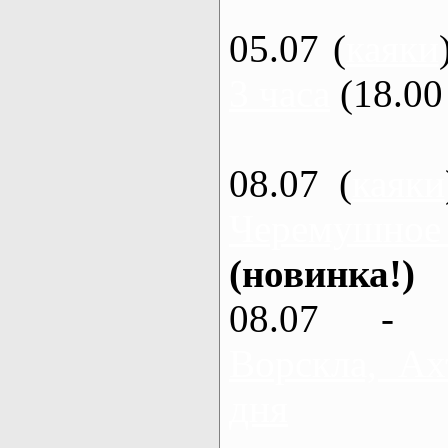
05.07 (
каяки
3 часа
(18.00 
08.07 (
каяки
Черемушное
(новинка!)
08.07 - 
Ворскла, Ах
дня