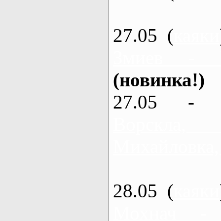
27.05 (
каяки
Змиев - 
(новинка!)
27.05 - 
Ворскла
Михайловка,
28.05 (
каяки
Мохнач -