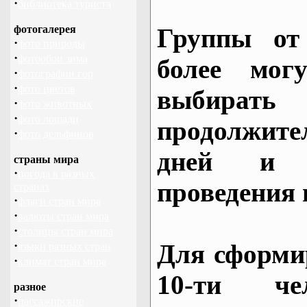
·
библиотека туриста
фотогалерея
Группы от
·
фото природы
·
фотообои зима
более могу
·
фотографии гор
·
фото цветов
выбирать
·
фото животных
·
фото лошади
продолжител
·
фото дельфинов
дней и 
страны мира
·
погода в разных
проведения 
странах
·
флаги стран мира
·
валюты стран мира
·
столицы стран мира
·
Для сформи
языки разных стран
·
климат стран мира
10-ти че
разное
·
пассажирские