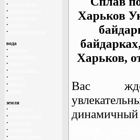
Сплав по
·
горные лыжи
·
горные походы
Харьков У
·
скалолазание
·
сноуборд
байдар
·
треккинг, походы
байдарках
вода
·
байдарки
Харьков, о
·
виндсерфинг
·
дайвинг
·
катамаранинг
·
каякинг
Вас жде
·
рафтинг
·
яхтинг
увлекательн
земля
·
велотуризм
динамичный
·
дальние страны
·
геокэшинг
сплав по ре
·
диггерство
·
конный туризм