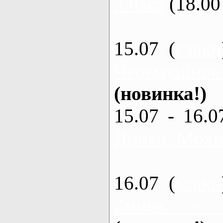
3 часа
(18.00 
15.07 (
каяки
Черемушное
(новинка!)
15.07 - 16.0
Донец, Мохна
16.07 (
каяки
Змиев - 