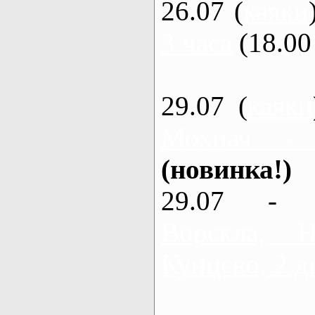
26.07 (
каяки
3 часа
(18.00 
29.07 (
каяки
Мохнач -
(новинка!)
29.07 - 
Ворскла,
Кунцево, 2 д