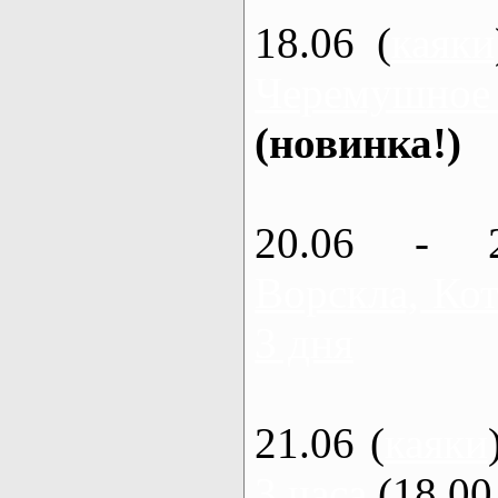
18.06 (
каяки
Черемушное
(новинка!)
20.06 - 
Ворскла, Кот
3 дня
21.06 (
каяки
3 часа
(18.00 