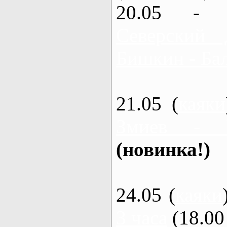
20.05 - 
Северский 
Бишкин - Бал
21.05 (
каяки
Змиев - 
(новинка!)
24.05 (
каяки
3 часа
(18.00 