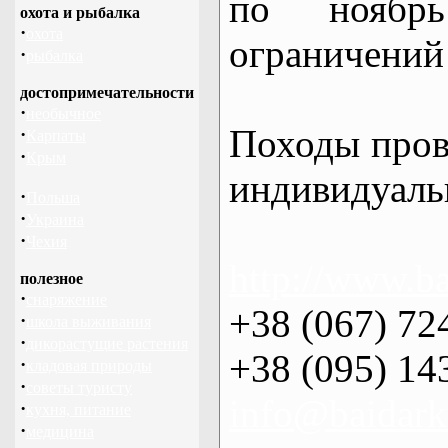
по нояб
охота и рыбалка
·
охота
ограничений 
·
рыбалка
достопримечательности
·
необычное
Походы пров
·
Карпаты
·
Крым
индивидуаль
·
Польша
·
Украина
·
Чехия
http://www.ba
полезное
·
снаряжение
+38 (067) 72
·
школа выживания
·
дикорастущие растения
+38 (095) 14
·
кладовая природы
·
советы туристу
info@baidark
·
кухня, питание
·
медицина