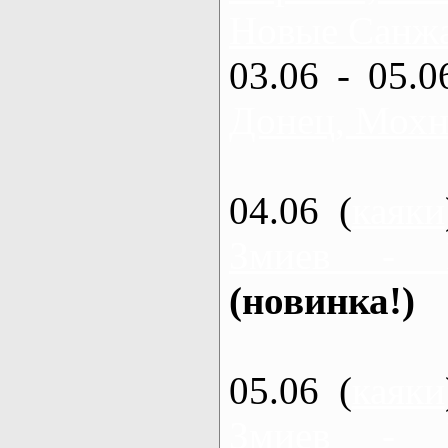
Новые Санжа
03.06 - 05.0
Донец, Мохн
04.06 (
каяки
Змиев - 
(новинка!)
05.06 (
каяки
Змиев - 