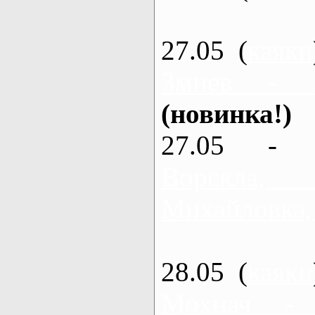
27.05 (
каяки
Змиев - 
(новинка!)
27.05 - 
Ворскла
Михайловка,
28.05 (
каяки
Мохнач -