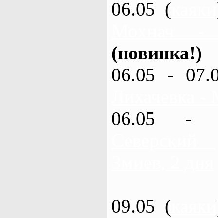
06.05 (
каяки
Мохнач -
(новинка!)
06.05 - 07.
Лихачевка - 
06.05 - 
Северский
Змиев, 2 дня
09.05 (
каяки