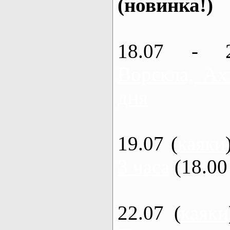
(новинка!)
18.07 - 
Ворскла, Ах
дня
19.07 (
каяки
3 часа
(18.00 
22.07 (
каяки