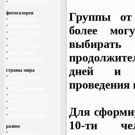
·
библиотека туриста
фотогалерея
Группы от
·
фото природы
·
фотообои зима
более могу
·
фотографии гор
·
фото цветов
выбирать
·
фото животных
·
фото лошади
продолжител
·
фото дельфинов
дней и 
страны мира
·
погода в разных
проведения 
странах
·
флаги стран мира
·
валюты стран мира
·
столицы стран мира
·
Для сформи
языки разных стран
·
климат стран мира
10-ти че
разное
·
пассажирские