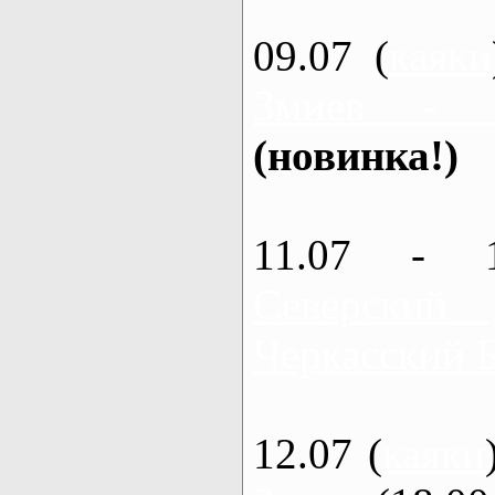
09.07 (
каяки
Змиев - 
(новинка!)
11.07 - 
Северский
Черкасский 
12.07 (
каяки