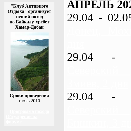
АПРЕЛЬ 20
"Клуб Активного
Отдыха" организует
29.04 - 02.0
пеший поход
по Байкалу, хребет
Донец, Мох
Хамар-Дабан
дня
29.04 - 
Северский
Змиев, 2 дня
29.04 - 
Сроки проведения
июль 2010
Северский
Программа похода
Обсуждение на
Бишкин, 3 д
форуме