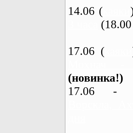
14.06 (
каяки
3 часа
(18.00 
17.06 (
каяки
Мохнач -
(новинка!)
17.06 - 
Ворскла, Ах
дня