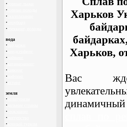
Сплав по
·
горные лыжи
·
горные походы
Харьков У
·
скалолазание
·
сноуборд
байдар
·
треккинг, походы
байдарках
вода
·
байдарки
Харьков, о
·
виндсерфинг
·
дайвинг
·
катамаранинг
·
каякинг
Вас жде
·
рафтинг
·
яхтинг
увлекательн
земля
·
велотуризм
динамичный
·
дальние страны
·
геокэшинг
сплав по ре
·
диггерство
·
конный туризм