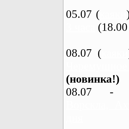
05.07 (
каяки
3 часа
(18.00 
08.07 (
каяки
Черемушное
(новинка!)
08.07 - 
Ворскла, Ах
дня