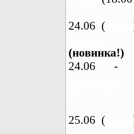
24.06 (
каяки
Мохнач -
(новинка!)
24.06 - 
Северский
Андреевка, 2
25.06 (
каяки
Змиев - 