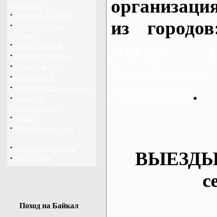
организаци
перевозки
·
байдарки Харьков
из городо
·
прогноз погоды
Украина
Днепр, П
·
каталог ссылок
·
байдарки Украина
·
Запорож
архив новостей
·
фотогалерея
·
Чернигов
.
достопримечательности
·
написать
администратору
·
опросы
·
рекомендовать нас
·
поиск по новостям
ВЫЕЗДЫ
·
карта сайта
с
Поход на Байкал