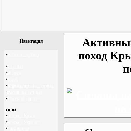
Активный
Навигация
поход Кр
·
Рейтинг сайтов
п
·
Главная
·
Форум
·
Клуб
·
Корпоративный отдых
·
Активный отдых
·
Детский туризм
горы
·
походы Крым
·
походы Украина
·
альпинизм