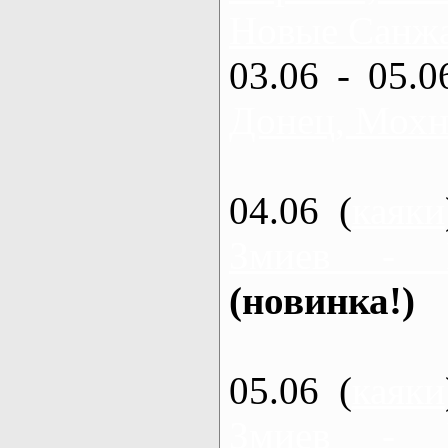
Новые Санжа
03.06 - 05.0
Донец, Мохн
04.06 (
каяки
Змиев - 
(новинка!)
05.06 (
каяки
Змиев - 