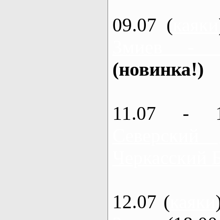
09.07 (
каяки
Змиев - 
(новинка!)
11.07 - 
Северский
Черкасский 
12.07 (
каяки