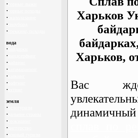
Сплав по
·
горные лыжи
·
горные походы
Харьков У
·
скалолазание
·
сноуборд
байдар
·
треккинг, походы
байдарках
вода
·
байдарки
Харьков, о
·
виндсерфинг
·
дайвинг
·
катамаранинг
·
каякинг
Вас жде
·
рафтинг
·
яхтинг
увлекательн
земля
·
велотуризм
динамичный
·
дальние страны
·
геокэшинг
сплав по ре
·
диггерство
·
конный туризм