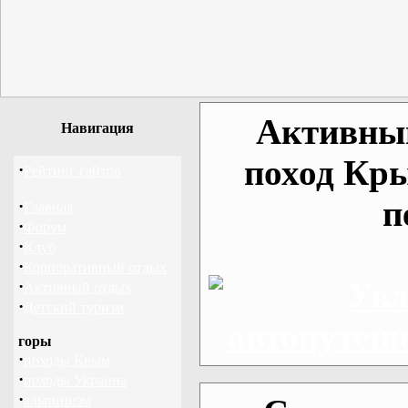
Активный
Навигация
поход Кр
·
Рейтинг сайтов
п
·
Главная
·
Форум
·
Клуб
·
Корпоративный отдых
·
Активный отдых
·
Детский туризм
горы
·
походы Крым
·
походы Украина
·
альпинизм