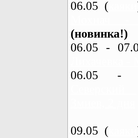
06.05 (
каяки
Мохнач -
(новинка!)
06.05 - 07.
Лихачевка - 
06.05 - 
Северский
Змиев, 2 дня
09.05 (
каяки