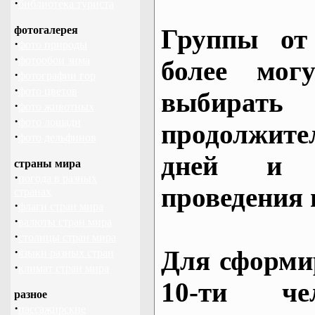
·
библиотека туриста
фотогалерея
Группы от
·
фото природы
·
фотообои зима
более могу
·
фотографии гор
·
фото цветов
выбирать
·
фото животных
·
фото лошади
продолжител
·
фото дельфинов
дней и 
страны мира
·
погода в разных
проведения 
странах
·
флаги стран мира
·
валюты стран мира
·
столицы стран мира
·
Для сформи
языки разных стран
·
климат стран мира
10-ти че
разное
·
пассажирские