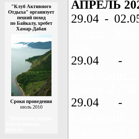
АПРЕЛЬ 20
"Клуб Активного
Отдыха" организует
29.04 - 02.0
пеший поход
по Байкалу, хребет
Донец, Мох
Хамар-Дабан
дня
29.04 - 
Северский
Змиев, 2 дня
29.04 - 
Сроки проведения
июль 2010
Северский
Программа похода
Обсуждение на
Бишкин, 3 д
форуме