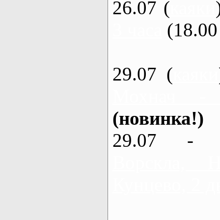
26.07 (
каяки
3 часа
(18.00 
29.07 (
каяки
Мохнач -
(новинка!)
29.07 - 
Ворскла,
Кунцево, 2 д