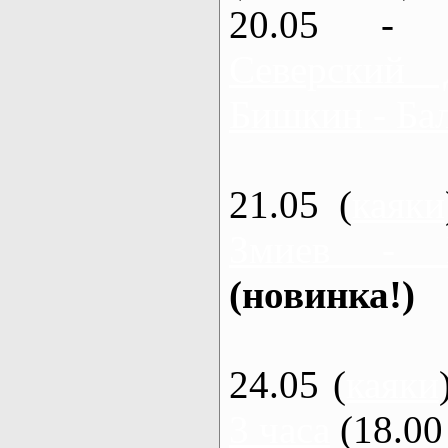
20.05 - 
Северский 
Бишкин - Бал
21.05 (
каяки
Змиев - 
(новинка!)
24.05 (
каяки
3 часа
(18.00 