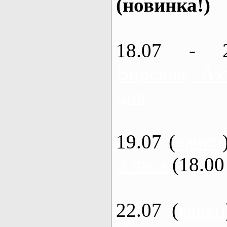
(новинка!)
18.07 - 
Ворскла, Ах
дня
19.07 (
каяки
3 часа
(18.00 
22.07 (
каяки