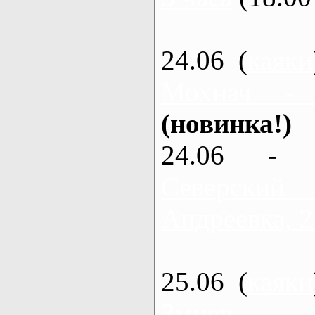
24.06 (
каяки
Мохнач -
(новинка!)
24.06 - 
Северский
Андреевка, 2
25.06 (
каяки
Змиев - 