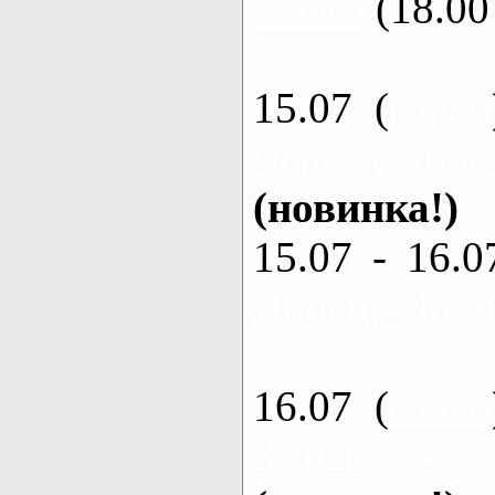
3 часа
(18.00 
15.07 (
каяки
Черемушное
(новинка!)
15.07 - 16.0
Донец, Мохна
16.07 (
каяки
Змиев - 