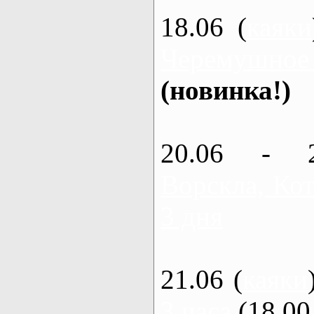
18.06 (
каяки
Черемушное
(новинка!)
20.06 - 
Ворскла, Кот
3 дня
21.06 (
каяки
3 часа
(18.00 