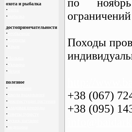
по нояб
охота и рыбалка
·
охота
ограничений 
·
рыбалка
достопримечательности
·
необычное
Походы пров
·
Карпаты
·
Крым
индивидуаль
·
Польша
·
Украина
·
Чехия
http://www.ba
полезное
·
снаряжение
+38 (067) 72
·
школа выживания
·
дикорастущие растения
+38 (095) 14
·
кладовая природы
·
советы туристу
info@baidark
·
кухня, питание
·
медицина