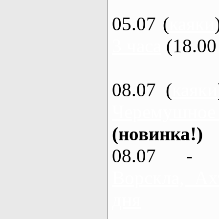
05.07 (
каяки
3 часа
(18.00 
08.07 (
каяки
Черемушное
(новинка!)
08.07 - 
Ворскла, Ах
дня