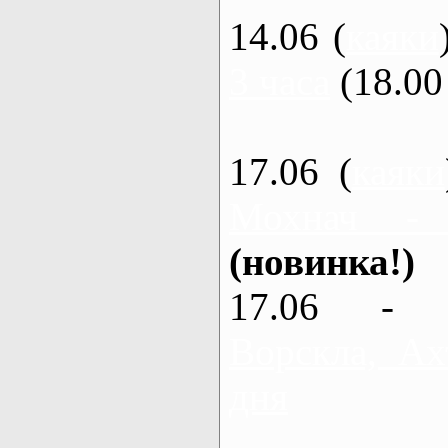
14.06 (
каяки
3 часа
(18.00 
17.06 (
каяки
Мохнач -
(новинка!)
17.06 - 
Ворскла, Ах
дня