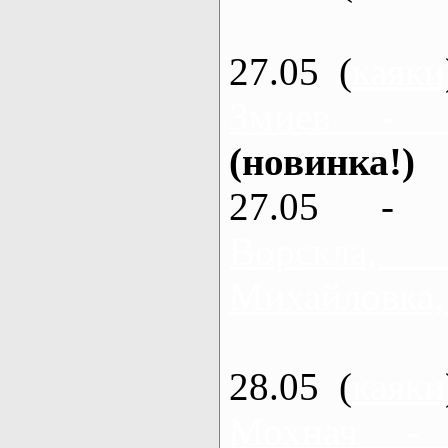
27.05 (
каяки
Змиев - 
(новинка!)
27.05 - 
Ворскла
Михайловка,
28.05 (
каяки
Мохнач -