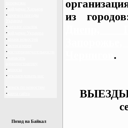
организаци
перевозки
·
байдарки Харьков
из городо
·
прогноз погоды
Украина
Днепр, П
·
каталог ссылок
·
байдарки Украина
·
Запорож
архив новостей
·
фотогалерея
·
Чернигов
.
достопримечательности
·
написать
администратору
·
опросы
·
рекомендовать нас
·
поиск по новостям
ВЫЕЗДЫ
·
карта сайта
с
Поход на Байкал