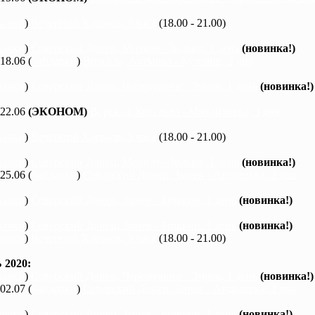
каяки
)
Вечерний Харьков, 3 часа
(18.00 - 21.00)
каяки
)
Северский Донец, Мохнач - Зидьки, 1 день
(новинка!)
 18.06 (
байдарки
)
Ворскла, Ахтырка - Куземин, 2 дня
каяки
)
Северский Донец, Черемушное - Змиев, 1 день
(новинка!)
 22.06
(ЭКОНОМ)
Ворскла, Котельва - Михайловка, 3 дня
каяки
)
Вечерний Харьков, 3 часа
(18.00 - 21.00)
каяки
)
Северский Донец, Мохнач - Зидьки, 1 день
(новинка!)
 25.06 (
байдарки
)
Северский Донец, Змиев - Андреевка, 2 дня
каяки
)
Северский Донец, Змиев - Бишкин, 1 день
(новинка!)
каяки
)
Северский Донец, Змиев - Бишкин, 1 день
(новинка!)
каяки
)
Вечерний Харьков, 3 часа
(18.00 - 21.00)
2020:
каяки
)
Северский Донец, Черемушное - Змиев, 1 день
(новинка!)
 02.07 (
байдарки
)
Северский Донец, Змиев - Андреевка, 2 дня
каяки
)
Северский Донец, Змиев - Бишкин, 1 день
(новинка!)