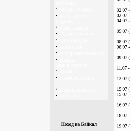
перевозки
·
байдарки Харьков
02.07 -
·
02.07 -
прогноз погоды
04.07 -
Украина
·
каталог ссылок
05.07 (
·
байдарки Украина
·
архив новостей
08.07 (
·
фотогалерея
08.07 -
·
достопримечательности
09.07 (
·
написать
администратору
11.07 -
·
опросы
·
рекомендовать нас
12.07 (
·
15.07 (
поиск по новостям
15.07 -
·
карта сайта
16.07 (
18.07 -
Поход на Байкал
19.07 (