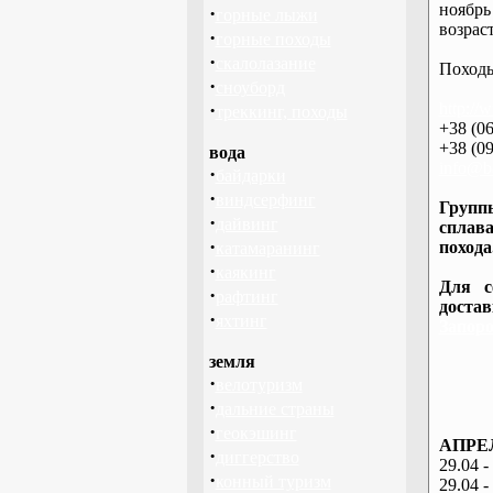
ноябрь
·
горные лыжи
возраст
·
горные походы
·
скалолазание
Походы
·
сноуборд
·
http://
треккинг, походы
+38 (06
+38 (09
вода
info@ba
·
байдарки
·
виндсерфинг
Группы
·
дайвинг
сплава
·
похода
катамаранинг
·
каякинг
Для с
·
рафтинг
доста
·
яхтинг
Запоро
земля
·
велотуризм
·
дальние страны
·
геокэшинг
АПРЕЛ
·
диггерство
29.04 -
·
конный туризм
29.04 -