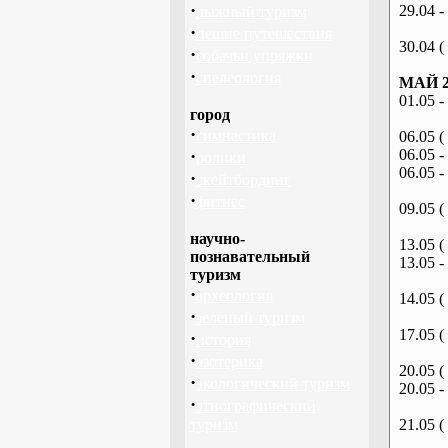
·
29.04 -
лыжный туризм
·
пешие путешествия
30.04 (
·
собачьи упряжки
·
спелеология
МАЙ 2
01.05 -
город
·
гимнастика
06.05 (
·
06.05 -
ролики
06.05 -
·
скейтбординг
·
фитнес
09.05 (
научно-
13.05 (
познавательный
13.05 -
туризм
·
археология
14.05 (
·
зеленый туризм
17.05 (
·
история
·
эзотерика
20.05 (
·
экологический туризм
20.05 -
·
этнографический
туризм
21.05 (