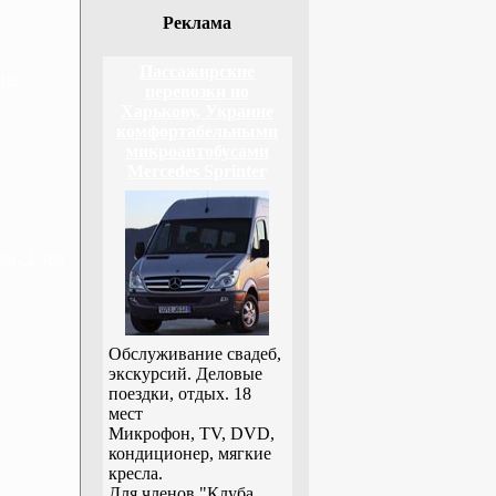
Реклама
Пассажирские
дня
перевозки по
Харькову, Украине
комфортабельными
микроавтобусами
Mercedes Sprinter
н, 3 дня
Обслуживание свадеб,
экскурсий. Деловые
поездки, отдых. 18
мест
Микрофон, TV, DVD,
кондиционер, мягкие
кресла.
Для членов "Клуба