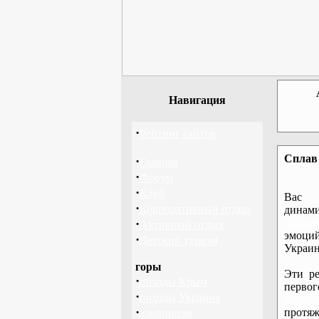
Навигация
·
Рейтинг сайтов
Сплав 
·
Главная
·
Форум
·
Клуб
Вас 
·
Корпоративный отдых
дина
·
байдар
Активный отдых
эмоций
·
Детский туризм
Украин
горы
Эти ре
·
походы Крым
перво
·
походы Украина
байдар
·
протяж
альпинизм