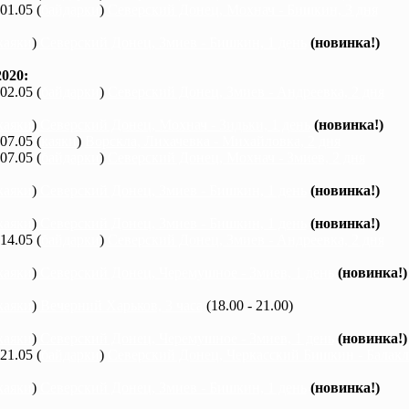
 01.05 (
байдарки
)
Северский Донец, Мохнач - Бишкин, 3 дня
каяки
)
Северский Донец, Змиев - Бишкин, 1 день
(новинка!)
020:
 02.05 (
байдарки
)
Северский Донец, Змиев - Андреевка, 2 дня
каяки
)
Северский Донец, Мохнач - Зидьки, 1 день
(новинка!)
 07.05 (
каяки
)
Ворскла, Лихачевка - Михайловка, 2 дня
 07.05 (
байдарки
)
Северский Донец, Мохнач - Змиев, 2 дня
каяки
)
Северский Донец, Змиев - Бишкин, 1 день
(новинка!)
каяки
)
Северский Донец, Змиев - Бишкин, 1 день
(новинка!)
 14.05 (
байдарки
)
Северский Донец, Змиев - Андреевка, 2 дня
каяки
)
Северский Донец, Черемушное - Змиев, 1 день
(новинка!)
каяки
)
Вечерний Харьков, 3 часа
(18.00 - 21.00)
каяки
)
Северский Донец, Черемушное - Змиев, 1 день
(новинка!)
 21.05 (
байдарки
)
Северский Донец, Черкасский Бишкин - Балакле
каяки
)
Северский Донец, Змиев - Бишкин, 1 день
(новинка!)