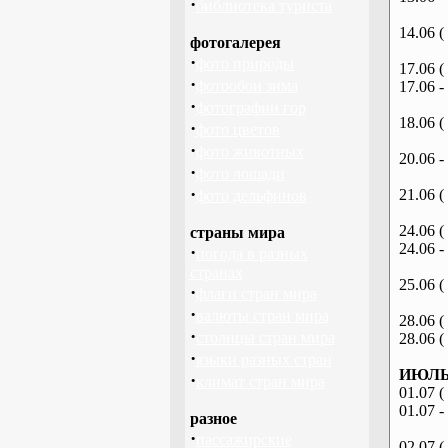
·
библиотека туриста
14.06 (
фотогалерея
·
фото природы
17.06 (
·
фотообои зима
17.06 -
·
фотографии гор
18.06 (
·
фото цветов
·
фото животных
20.06 -
·
фото лошади
·
21.06 (
фото дельфинов
24.06 (
страны мира
24.06 -
·
погода в разных
странах
25.06 (
·
флаги стран мира
·
валюты стран мира
28.06 (
·
столицы стран мира
28.06 (
·
языки разных стран
ИЮЛЬ 
·
климат стран мира
01.07 (
01.07 -
разное
·
пассажирские
02.07 (