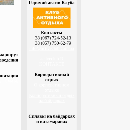
Горячий актив Клуба
Контакты
+38 (067) 724-52-13
+38 (057) 750-62-79
info@activeclub.com.ua
 маршрут
activeclub В
оведения
КОНТАКТЕ
Корпоративный
низация
отдых
а, Сумы,
О корпоративном
отдыхе
Корпоративный отдых
на байдарках
Сплавы на байдарках
и катамаранах