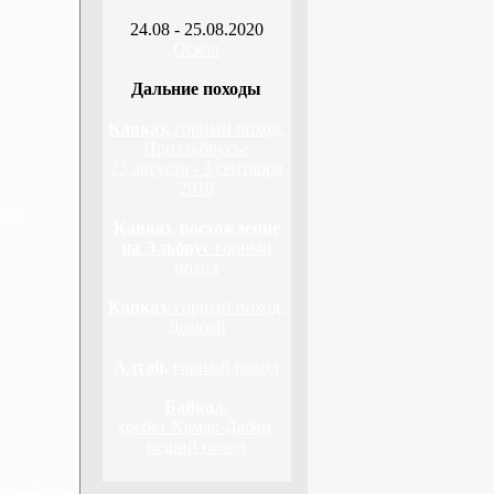
24.08 - 25.08.2020
Оскол
Дальние походы
Кавказ,
горный поход,
Приэльбрусье
23 августа - 3 сентября
2010
дня
Кавказ, восхождение
на Эльбрус
горный
поход
Кавказ,
горный поход,
Домбай
Алтай,
горный поход
Байкал,
хребет Хамар-Дабан,
пеший поход
н, 3 дня