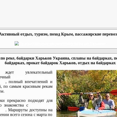
Активный отдых, туризм, поход Крым, пассажирские перево
по реке, байдарки Харьков Украина, сплавы на байдарках, п
байдарках, прокат байдарок Харьков, отдых на байдарках
ждет увлекательный
мичный
сплав по реке на
ках
, полный впечатлений и
, по самым красивым рекам
ы.
ки прекрасно подходят для
го знакомства с
походом на
ках
. Маршруты доступны на
ении всего сезона с марта по