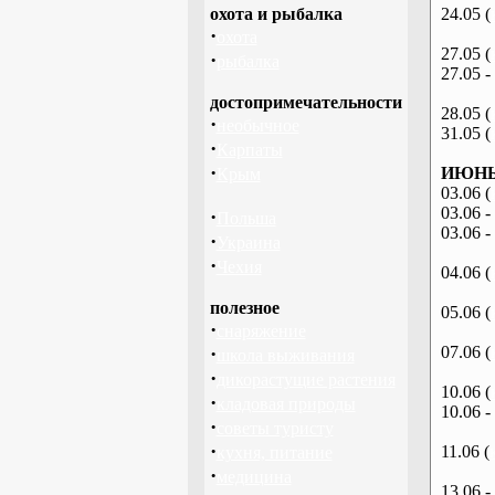
охота и рыбалка
24.05 (
·
охота
27.05 (
·
рыбалка
27.05 -
достопримечательности
28.05 (
·
необычное
31.05 (
·
Карпаты
·
ИЮНЬ 
Крым
03.06 (
03.06 -
·
Польша
03.06 -
·
Украина
·
Чехия
04.06 (
полезное
05.06 (
·
снаряжение
·
07.06 (
школа выживания
·
дикорастущие растения
10.06 (
·
кладовая природы
10.06 -
·
советы туристу
·
11.06 (
кухня, питание
·
медицина
13.06 -