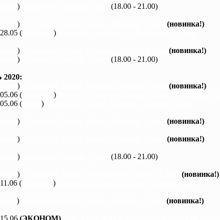
каяки
)
Вечерний Харьков, 3 часа
(18.00 - 21.00)
каяки
)
Северский Донец, Змиев - Бишкин, 1 день
(новинка!)
 28.05 (
байдарки
)
Ворскла, Лихачевка - Михайловка, 2 дня
каяки
)
Северский Донец, Мохнач - Зидьки, 1 день
(новинка!)
каяки
)
Вечерний Харьков, 3 часа
(18.00 - 21.00)
2020:
каяки
)
Северский Донец, Мохнач - Зидьки, 1 день
(новинка!)
 05.06 (
байдарки
)
Ворскла, Нижние Млыны - Новые Санжары, 3 
 05.06 (
каяки
)
Северский Донец, Мохнач - Бишкин, 3 дня
каяки
)
Северский Донец, Змиев - Бишкин, 1 день
(новинка!)
каяки
)
Северский Донец, Змиев - Бишкин, 1 день
(новинка!)
каяки
)
Вечерний Харьков, 3 часа
(18.00 - 21.00)
каяки
)
Северский Донец, Черемушное - Змиев, 1 день
(новинка!)
 11.06 (
байдарки
)
Северский Донец, Мохнач - Змиев, 2 дня
каяки
)
Северский Донец, Змиев - Бишкин, 1 день
(новинка!)
 15.06
(ЭКОНОМ)
Северский Донец, Мохнач - Черкасский Бишки