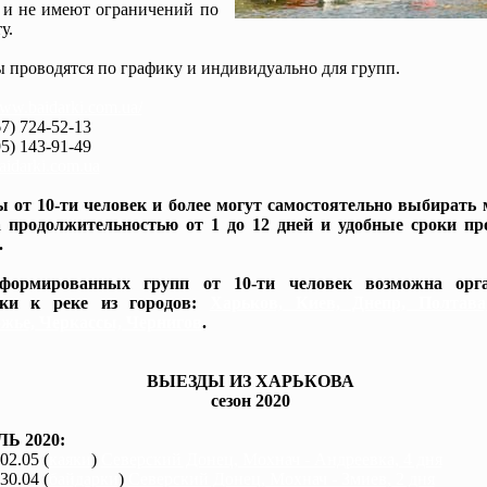
 и не имеют ограничений по
у.
 проводятся по графику и индивидуально для групп.
www.baidarki.com.ua/
7) 724-52-13
5) 143-91-49
idarki.com.ua
 от 10-ти человек и более могут самостоятельно выбирать
 продолжительностью от 1 до 12 дней и удобные сроки пр
.
формированных групп от 10-ти человек возможна орга
вки к реке из городов:
Харьков, Киев, Днепр, Полтав
жье, Черкассы, Чернигов
.
ВЫЕЗДЫ ИЗ ХАРЬКОВА
сезон 2020
Ь 2020:
 02.05 (
каяки
)
Северский Донец, Мохнач - Андреевка, 4 дня
 30.04 (
байдарки
)
Северский Донец, Мохнач - Змиев, 2 дня