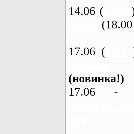
14.06 (
каяки
3 часа
(18.00 
17.06 (
каяки
Мохнач -
(новинка!)
17.06 - 
Ворскла, Ах
дня