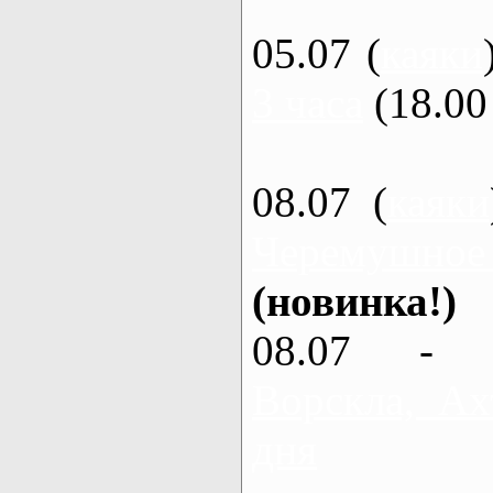
05.07 (
каяки
3 часа
(18.00 
08.07 (
каяки
Черемушное
(новинка!)
08.07 - 
Ворскла, Ах
дня