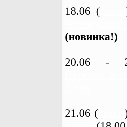
18.06 (
каяки
Черемушное
(новинка!)
20.06 - 
Ворскла, Кот
3 дня
21.06 (
каяки
3 часа
(18.00 