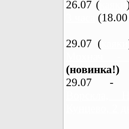
26.07 (
каяки
3 часа
(18.00 
29.07 (
каяки
Мохнач -
(новинка!)
29.07 - 
Ворскла,
Кунцево, 2 д