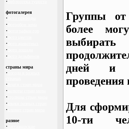
·
библиотека туриста
фотогалерея
Группы от
·
фото природы
·
фотообои зима
более могу
·
фотографии гор
·
фото цветов
выбирать
·
фото животных
·
фото лошади
продолжител
·
фото дельфинов
дней и 
страны мира
·
погода в разных
проведения 
странах
·
флаги стран мира
·
валюты стран мира
·
столицы стран мира
·
Для сформи
языки разных стран
·
климат стран мира
10-ти че
разное
·
пассажирские