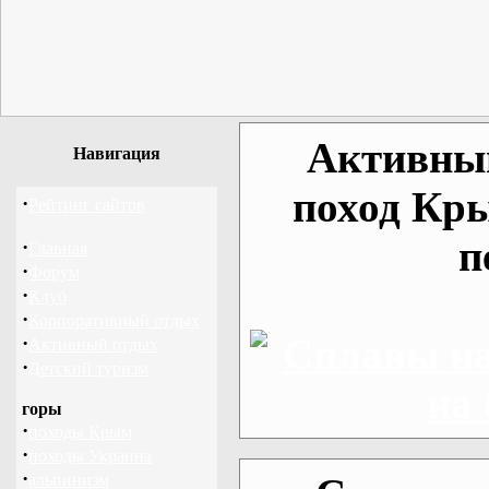
Активный
Навигация
поход Кр
·
Рейтинг сайтов
п
·
Главная
·
Форум
·
Клуб
·
Корпоративный отдых
·
Активный отдых
·
Детский туризм
горы
·
походы Крым
·
походы Украина
·
альпинизм