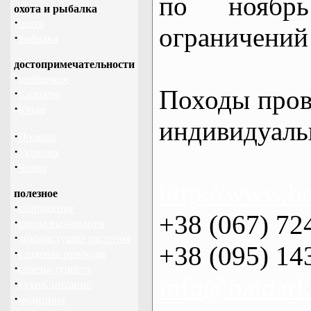
по нояб
охота и рыбалка
·
охота
ограничений 
·
рыбалка
достопримечательности
·
необычное
Походы пров
·
Карпаты
·
Крым
индивидуаль
·
Польша
·
Украина
·
Чехия
http://www.ba
полезное
·
снаряжение
+38 (067) 72
·
школа выживания
·
дикорастущие растения
+38 (095) 14
·
кладовая природы
·
советы туристу
info@baidark
·
кухня, питание
·
медицина