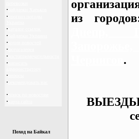
организаци
перевозки
·
байдарки Харьков
из городо
·
прогноз погоды
Украина
Днепр, П
·
каталог ссылок
·
байдарки Украина
·
Запорож
архив новостей
·
фотогалерея
·
Чернигов
.
достопримечательности
·
написать
администратору
·
опросы
·
рекомендовать нас
·
поиск по новостям
ВЫЕЗДЫ
·
карта сайта
с
Поход на Байкал