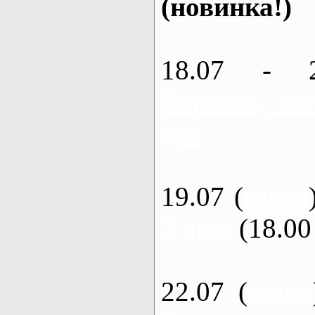
(новинка!)
18.07 - 
Ворскла, Ах
дня
19.07 (
каяки
3 часа
(18.00 
22.07 (
каяки