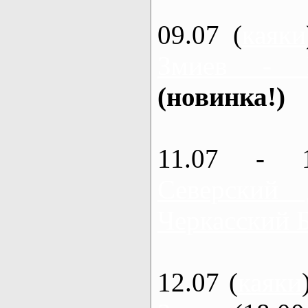
09.07 (
каяки
Змиев - 
(новинка!)
11.07 - 
Северский
Черкасский 
12.07 (
каяки