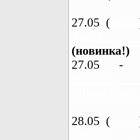
27.05 (
каяки
Змиев - 
(новинка!)
27.05 - 
Ворскла
Михайловка,
28.05 (
каяки
Мохнач -