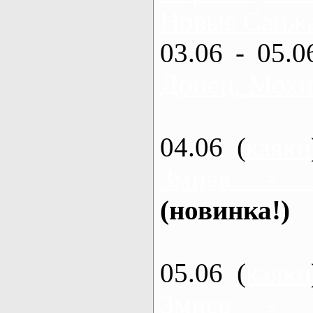
Новые Санжа
03.06 - 05.0
Донец, Мохн
04.06 (
каяки
Змиев - 
(новинка!)
05.06 (
каяки
Змиев - 