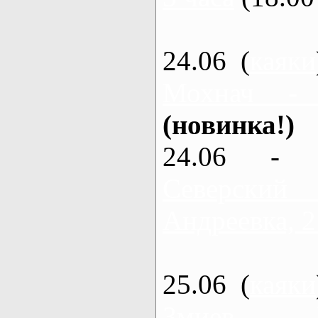
24.06 (
каяки
Мохнач -
(новинка!)
24.06 - 
Северский
Андреевка, 2
25.06 (
каяки
Змиев - 