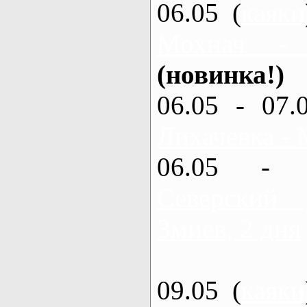
06.05 (
каяки
Мохнач -
(новинка!)
06.05 - 07.
Лихачевка - 
06.05 - 
Северский
Змиев, 2 дня
09.05 (
каяки