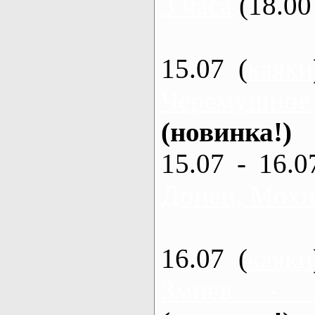
3 часа
(18.00 
15.07 (
каяки
Черемушное
(новинка!)
15.07 - 16.0
Донец, Мохна
16.07 (
каяки
Змиев - 