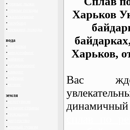
Сплав по
·
горные лыжи
·
горные походы
Харьков У
·
скалолазание
·
сноуборд
байдар
·
треккинг, походы
байдарках
вода
·
байдарки
Харьков, о
·
виндсерфинг
·
дайвинг
·
катамаранинг
·
каякинг
Вас жде
·
рафтинг
·
яхтинг
увлекательн
земля
·
велотуризм
динамичный
·
дальние страны
·
геокэшинг
сплав по ре
·
диггерство
·
конный туризм