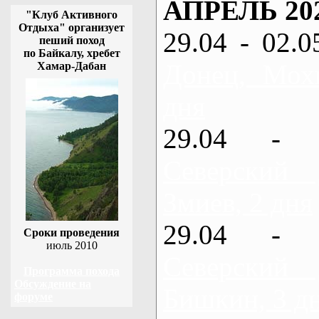
АПРЕЛЬ 20
"Клуб Активного
Отдыха" организует
29.04 - 02.0
пеший поход
по Байкалу, хребет
Донец, Мох
Хамар-Дабан
дня
29.04 - 
Северский
Змиев, 2 дня
29.04 - 
Сроки проведения
июль 2010
Северский
Программа похода
Обсуждение на
Бишкин, 3 д
форуме