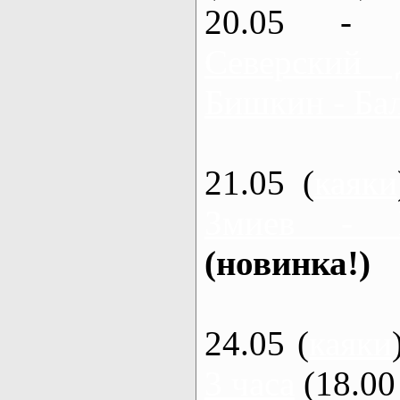
20.05 - 
Северский 
Бишкин - Бал
21.05 (
каяки
Змиев - 
(новинка!)
24.05 (
каяки
3 часа
(18.00 