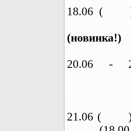
18.06 (
каяки
Черемушное
(новинка!)
20.06 - 
Ворскла, Кот
3 дня
21.06 (
каяки
3 часа
(18.00 