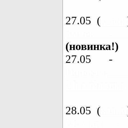
27.05 (
каяки
Змиев - 
(новинка!)
27.05 - 
Ворскла
Михайловка,
28.05 (
каяки
Мохнач -