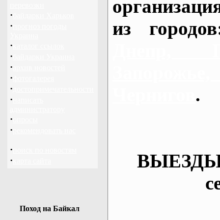
организаци
перевозки
·
байдарки Харьков
из городо
·
прогноз погоды
Украина
Днепр, П
·
каталог ссылок
·
байдарки Украина
·
Запорож
архив новостей
·
фотогалерея
·
Чернигов
.
достопримечательности
·
написать
администратору
·
опросы
·
рекомендовать нас
·
поиск по новостям
ВЫЕЗДЫ
·
карта сайта
с
Поход на Байкал