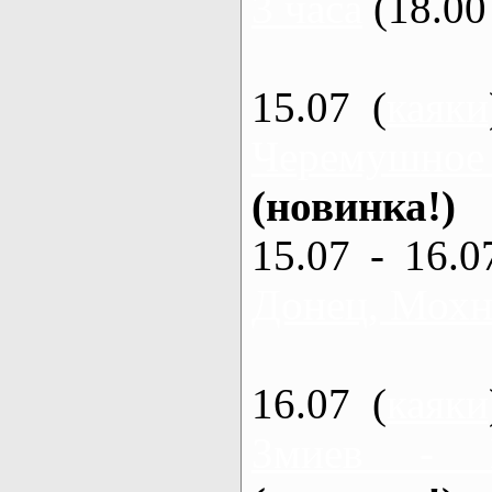
3 часа
(18.00 
15.07 (
каяки
Черемушное
(новинка!)
15.07 - 16.0
Донец, Мохна
16.07 (
каяки
Змиев - 