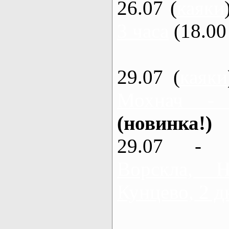
26.07 (
каяки
3 часа
(18.00 
29.07 (
каяки
Мохнач -
(новинка!)
29.07 - 
Ворскла,
Кунцево, 2 д