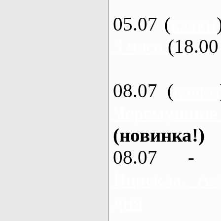
05.07 (
каяки
3 часа
(18.00 
08.07 (
каяки
Черемушное
(новинка!)
08.07 - 
Ворскла, Ах
дня