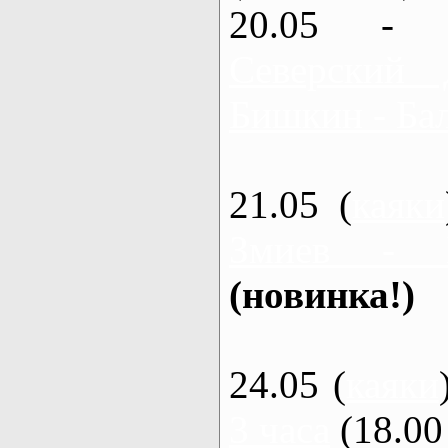
20.05 - 
Северский 
Бишкин - Бал
21.05 (
каяки
Змиев - 
(новинка!)
24.05 (
каяки
3 часа
(18.00 