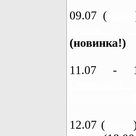
09.07 (
каяки
Змиев - 
(новинка!)
11.07 - 
Северский
Черкасский 
12.07 (
каяки