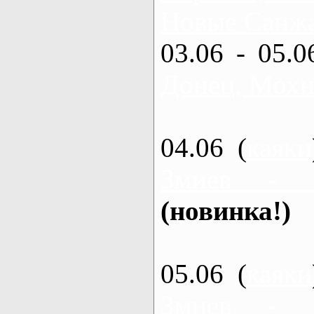
Новые Санжа
03.06 - 05.0
Донец, Мохн
04.06 (
каяки
Змиев - 
(новинка!)
05.06 (
каяки
Змиев - 