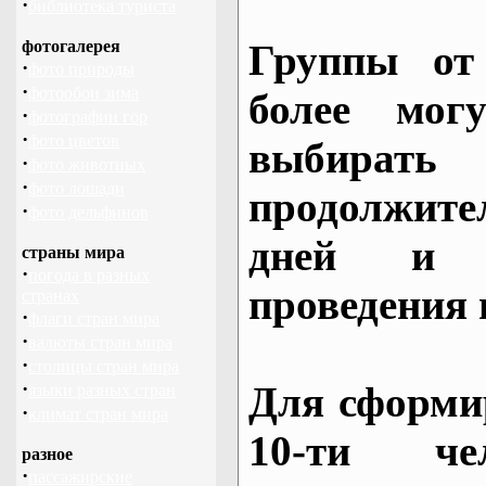
·
библиотека туриста
фотогалерея
Группы от
·
фото природы
·
фотообои зима
более могу
·
фотографии гор
·
фото цветов
выбирать
·
фото животных
·
фото лошади
продолжител
·
фото дельфинов
дней и 
страны мира
·
погода в разных
проведения 
странах
·
флаги стран мира
·
валюты стран мира
·
столицы стран мира
·
Для сформи
языки разных стран
·
климат стран мира
10-ти че
разное
·
пассажирские