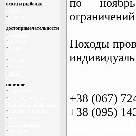
по нояб
охота и рыбалка
·
охота
ограничений 
·
рыбалка
достопримечательности
·
необычное
Походы пров
·
Карпаты
·
Крым
индивидуаль
·
Польша
·
Украина
·
Чехия
http://www.ba
полезное
·
снаряжение
+38 (067) 72
·
школа выживания
·
дикорастущие растения
+38 (095) 14
·
кладовая природы
·
советы туристу
info@baidark
·
кухня, питание
·
медицина