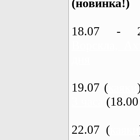
(новинка!)
18.07 - 
Ворскла, Ах
дня
19.07 (
каяки
3 часа
(18.00 
22.07 (
каяки