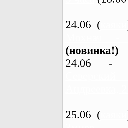
24.06 (
каяки
Мохнач -
(новинка!)
24.06 - 
Северский
Андреевка, 2
25.06 (
каяки
Змиев - 