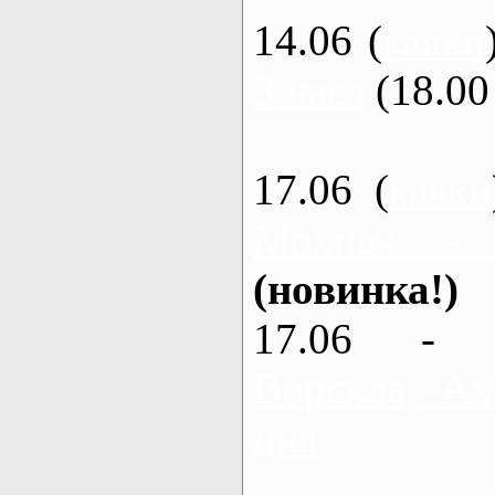
14.06 (
каяки
3 часа
(18.00 
17.06 (
каяки
Мохнач -
(новинка!)
17.06 - 
Ворскла, Ах
дня