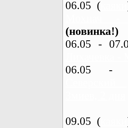
06.05 (
каяки
Мохнач -
(новинка!)
06.05 - 07.
Лихачевка - 
06.05 - 
Северский
Змиев, 2 дня
09.05 (
каяки