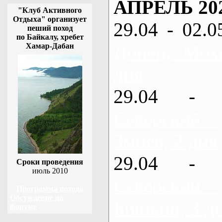
АПРЕЛЬ 20
"Клуб Активного
Отдыха" организует
29.04 - 02.0
пеший поход
по Байкалу, хребет
Донец, Мох
Хамар-Дабан
дня
29.04 - 
Северский
Змиев, 2 дня
29.04 - 
Сроки проведения
июль 2010
Северский
Программа похода
Обсуждение на
Бишкин, 3 д
форуме