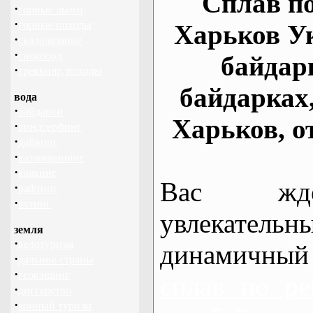
Сплав по
·
горные лыжи
·
горные походы
Харьков У
·
скалолазание
·
сноуборд
байдар
·
треккинг, походы
байдарках
вода
·
байдарки
Харьков, о
·
виндсерфинг
·
дайвинг
·
катамаранинг
·
каякинг
Вас жде
·
рафтинг
·
яхтинг
увлекательн
земля
·
велотуризм
динамичный
·
дальние страны
·
геокэшинг
сплав по ре
·
диггерство
·
конный туризм