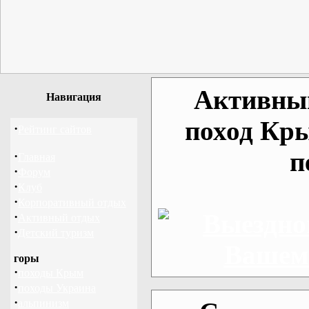
Активный
Навигация
поход Кр
·
Рейтинг сайтов
п
·
Главная
·
Форум
·
Клуб
·
Корпоративный отдых
·
Активный отдых
·
Детский туризм
горы
·
походы Крым
·
походы Украина
·
альпинизм