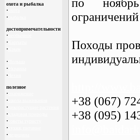
по нояб
охота и рыбалка
·
охота
ограничений 
·
рыбалка
достопримечательности
·
необычное
Походы пров
·
Карпаты
·
Крым
индивидуаль
·
Польша
·
Украина
·
Чехия
http://www.ba
полезное
·
снаряжение
+38 (067) 72
·
школа выживания
·
дикорастущие растения
+38 (095) 14
·
кладовая природы
·
советы туристу
info@baidark
·
кухня, питание
·
медицина