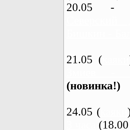
20.05 - 
Северский 
Бишкин - Бал
21.05 (
каяки
Змиев - 
(новинка!)
24.05 (
каяки
3 часа
(18.00 