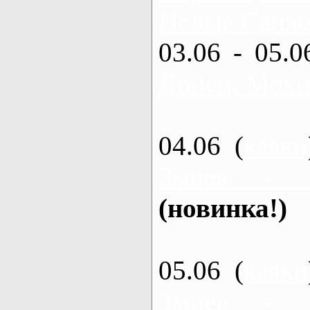
Новые Санжа
03.06 - 05.0
Донец, Мохн
04.06 (
каяки
Змиев - 
(новинка!)
05.06 (
каяки
Змиев - 