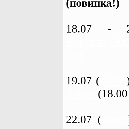
(новинка!)
18.07 - 
Ворскла, Ах
дня
19.07 (
каяки
3 часа
(18.00 
22.07 (
каяки