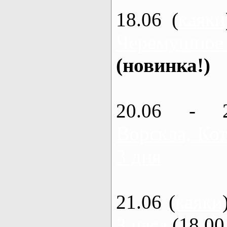
18.06 (
каяки
Черемушное
(новинка!)
20.06 - 
Ворскла, Кот
3 дня
21.06 (
каяки
3 часа
(18.00 