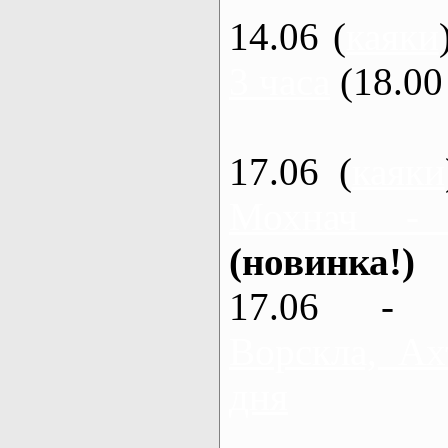
14.06 (
каяки
3 часа
(18.00 
17.06 (
каяки
Мохнач -
(новинка!)
17.06 - 
Ворскла, Ах
дня