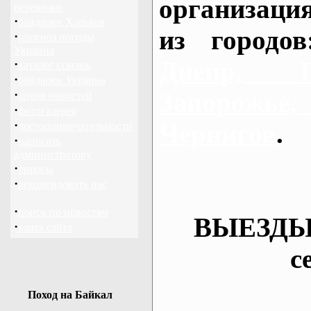
организаци
перевозки
·
байдарки Харьков
из городо
·
прогноз погоды
Украина
Днепр, П
·
каталог ссылок
·
байдарки Украина
·
Запорож
архив новостей
·
фотогалерея
·
Чернигов
.
достопримечательности
·
написать
администратору
·
опросы
·
рекомендовать нас
·
поиск по новостям
ВЫЕЗДЫ
·
карта сайта
с
Поход на Байкал