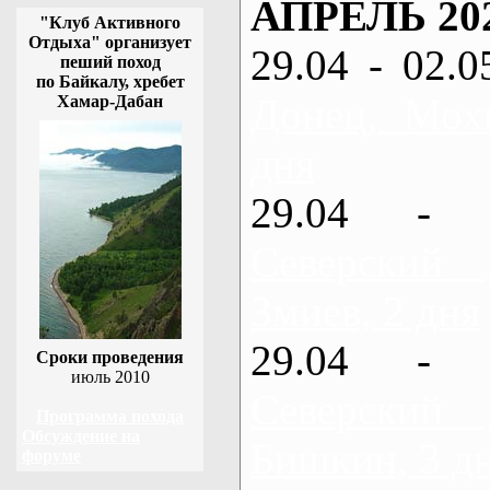
АПРЕЛЬ 20
"Клуб Активного
Отдыха" организует
29.04 - 02.0
пеший поход
по Байкалу, хребет
Донец, Мох
Хамар-Дабан
дня
29.04 - 
Северский
Змиев, 2 дня
29.04 - 
Сроки проведения
июль 2010
Северский
Программа похода
Обсуждение на
Бишкин, 3 д
форуме