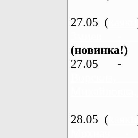
27.05 (
каяки
Змиев - 
(новинка!)
27.05 - 
Ворскла
Михайловка,
28.05 (
каяки
Мохнач -