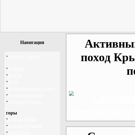
Активный
Навигация
поход Кр
·
Рейтинг сайтов
п
·
Главная
·
Форум
·
Клуб
·
Корпоративный отдых
·
Активный отдых
·
Детский туризм
горы
·
походы Крым
·
походы Украина
·
альпинизм