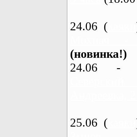
24.06 (
каяки
Мохнач -
(новинка!)
24.06 - 
Северский
Андреевка, 2
25.06 (
каяки
Змиев - 