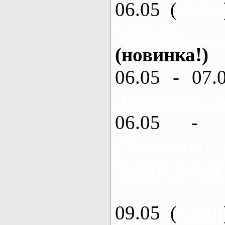
06.05 (
каяки
Мохнач -
(новинка!)
06.05 - 07.
Лихачевка - 
06.05 - 
Северский
Змиев, 2 дня
09.05 (
каяки