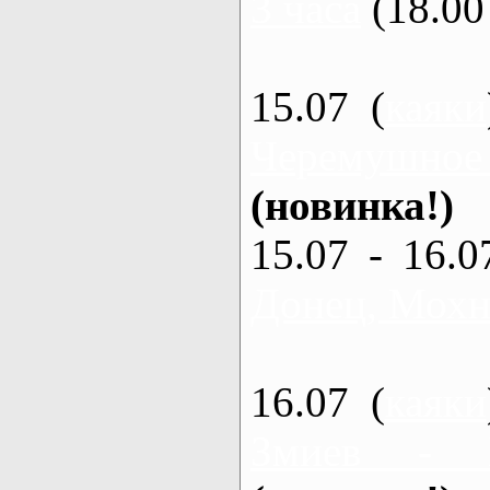
3 часа
(18.00 
15.07 (
каяки
Черемушное
(новинка!)
15.07 - 16.0
Донец, Мохна
16.07 (
каяки
Змиев - 