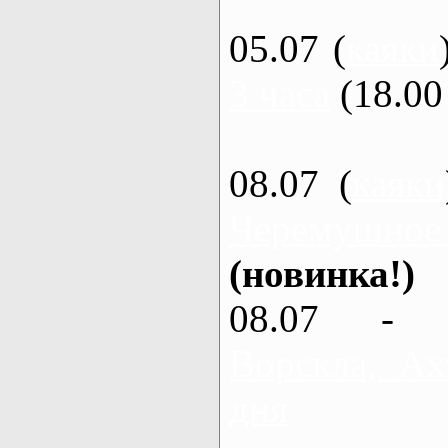
05.07 (
каяки
3 часа
(18.00 
08.07 (
каяки
Черемушное
(новинка!)
08.07 - 
Ворскла, Ах
дня