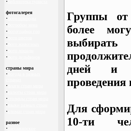
·
библиотека туриста
фотогалерея
Группы от
·
фото природы
·
фотообои зима
более могу
·
фотографии гор
·
фото цветов
выбирать
·
фото животных
·
фото лошади
продолжител
·
фото дельфинов
дней и 
страны мира
·
погода в разных
проведения 
странах
·
флаги стран мира
·
валюты стран мира
·
столицы стран мира
·
Для сформи
языки разных стран
·
климат стран мира
10-ти че
разное
·
пассажирские