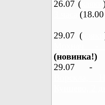
26.07 (
каяки
3 часа
(18.00 
29.07 (
каяки
Мохнач -
(новинка!)
29.07 - 
Ворскла,
Кунцево, 2 д