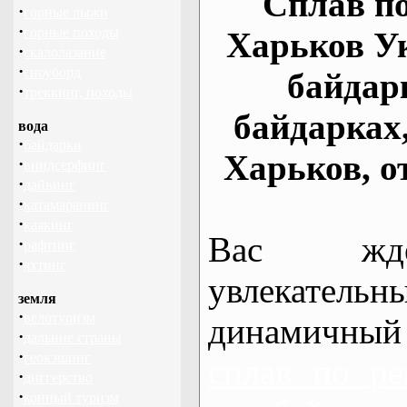
Сплав по
·
горные лыжи
·
горные походы
Харьков У
·
скалолазание
·
сноуборд
байдар
·
треккинг, походы
байдарках
вода
·
байдарки
Харьков, о
·
виндсерфинг
·
дайвинг
·
катамаранинг
·
каякинг
Вас жде
·
рафтинг
·
яхтинг
увлекательн
земля
·
велотуризм
динамичный
·
дальние страны
·
геокэшинг
сплав по ре
·
диггерство
·
конный туризм