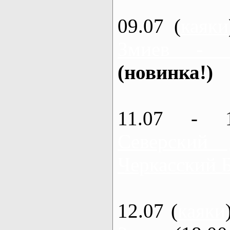
09.07 (
каяки
Змиев - 
(новинка!)
11.07 - 
Северский
Черкасский 
12.07 (
каяки