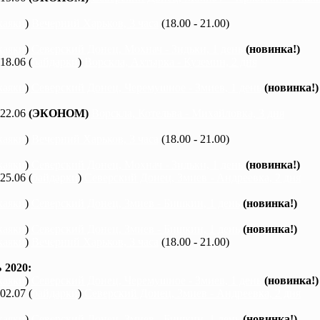
каяки
)
Вечерний Харьков, 3 часа
(18.00 - 21.00)
каяки
)
Северский Донец, Мохнач - Зидьки, 1 день
(новинка!)
 18.06 (
байдарки
)
Ворскла, Ахтырка - Куземин, 2 дня
каяки
)
Северский Донец, Черемушное - Змиев, 1 день
(новинка!)
 22.06
(ЭКОНОМ)
Ворскла, Котельва - Михайловка, 3 дня
каяки
)
Вечерний Харьков, 3 часа
(18.00 - 21.00)
каяки
)
Северский Донец, Мохнач - Зидьки, 1 день
(новинка!)
 25.06 (
байдарки
)
Северский Донец, Змиев - Андреевка, 2 дня
каяки
)
Северский Донец, Змиев - Бишкин, 1 день
(новинка!)
каяки
)
Северский Донец, Змиев - Бишкин, 1 день
(новинка!)
каяки
)
Вечерний Харьков, 3 часа
(18.00 - 21.00)
2020:
каяки
)
Северский Донец, Черемушное - Змиев, 1 день
(новинка!)
 02.07 (
байдарки
)
Северский Донец, Змиев - Андреевка, 2 дня
каяки
)
Северский Донец, Змиев - Бишкин, 1 день
(новинка!)