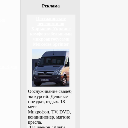
Реклама
Пассажирские
дня
перевозки по
Харькову, Украине
комфортабельными
микроавтобусами
Mercedes Sprinter
н, 3 дня
Обслуживание свадеб,
экскурсий. Деловые
поездки, отдых. 18
мест
Микрофон, TV, DVD,
кондиционер, мягкие
кресла.
Для членов "Клуба