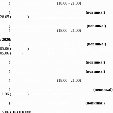
каяки
)
Вечерний Харьков, 3 часа
(18.00 - 21.00)
каяки
)
Северский Донец, Змиев - Бишкин, 1 день
(новинка!)
 28.05 (
байдарки
)
Ворскла, Лихачевка - Михайловка, 2 дня
каяки
)
Северский Донец, Мохнач - Зидьки, 1 день
(новинка!)
каяки
)
Вечерний Харьков, 3 часа
(18.00 - 21.00)
2020:
каяки
)
Северский Донец, Мохнач - Зидьки, 1 день
(новинка!)
 05.06 (
байдарки
)
Ворскла, Нижние Млыны - Новые Санжары, 3 
 05.06 (
каяки
)
Северский Донец, Мохнач - Бишкин, 3 дня
каяки
)
Северский Донец, Змиев - Бишкин, 1 день
(новинка!)
каяки
)
Северский Донец, Змиев - Бишкин, 1 день
(новинка!)
каяки
)
Вечерний Харьков, 3 часа
(18.00 - 21.00)
каяки
)
Северский Донец, Черемушное - Змиев, 1 день
(новинка!)
 11.06 (
байдарки
)
Северский Донец, Мохнач - Змиев, 2 дня
каяки
)
Северский Донец, Змиев - Бишкин, 1 день
(новинка!)
 15.06
(ЭКОНОМ)
Северский Донец, Мохнач - Черкасский Бишки