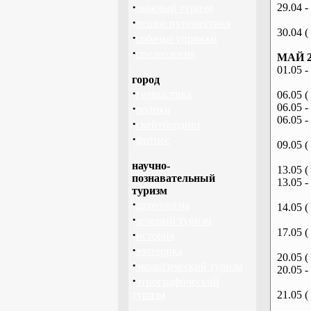
·
29.04 -
лыжный туризм
·
пешие путешествия
30.04 (
·
собачьи упряжки
·
спелеология
МАЙ 2
01.05 -
город
·
гимнастика
06.05 (
·
06.05 -
ролики
06.05 -
·
скейтбординг
·
фитнес
09.05 (
научно-
13.05 (
познавательный
13.05 -
туризм
·
археология
14.05 (
·
зеленый туризм
17.05 (
·
история
·
эзотерика
20.05 (
·
экологический туризм
20.05 -
·
этнографический
туризм
21.05 (