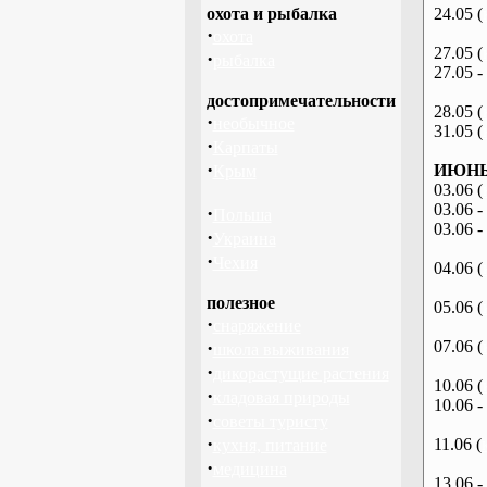
охота и рыбалка
24.05 (
·
охота
27.05 (
·
рыбалка
27.05 -
достопримечательности
28.05 (
·
необычное
31.05 (
·
Карпаты
·
ИЮНЬ 
Крым
03.06 (
03.06 -
·
Польша
03.06 -
·
Украина
·
Чехия
04.06 (
полезное
05.06 (
·
снаряжение
·
07.06 (
школа выживания
·
дикорастущие растения
10.06 (
·
кладовая природы
10.06 -
·
советы туристу
·
11.06 (
кухня, питание
·
медицина
13.06 -