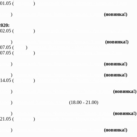
 01.05 (
байдарки
)
Северский Донец, Мохнач - Бишкин, 3 дня
каяки
)
Северский Донец, Змиев - Бишкин, 1 день
(новинка!)
020:
 02.05 (
байдарки
)
Северский Донец, Змиев - Андреевка, 2 дня
каяки
)
Северский Донец, Мохнач - Зидьки, 1 день
(новинка!)
 07.05 (
каяки
)
Ворскла, Лихачевка - Михайловка, 2 дня
 07.05 (
байдарки
)
Северский Донец, Мохнач - Змиев, 2 дня
каяки
)
Северский Донец, Змиев - Бишкин, 1 день
(новинка!)
каяки
)
Северский Донец, Змиев - Бишкин, 1 день
(новинка!)
 14.05 (
байдарки
)
Северский Донец, Змиев - Андреевка, 2 дня
каяки
)
Северский Донец, Черемушное - Змиев, 1 день
(новинка!)
каяки
)
Вечерний Харьков, 3 часа
(18.00 - 21.00)
каяки
)
Северский Донец, Черемушное - Змиев, 1 день
(новинка!)
 21.05 (
байдарки
)
Северский Донец, Черкасский Бишкин - Балакле
каяки
)
Северский Донец, Змиев - Бишкин, 1 день
(новинка!)