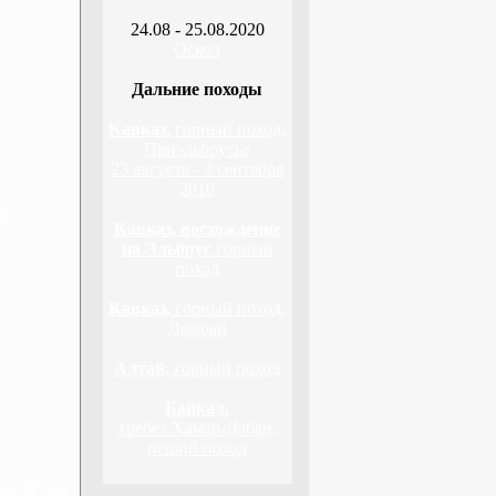
24.08 - 25.08.2020
Оскол
Дальние походы
Кавказ,
горный поход,
Приэльбрусье
23 августа - 3 сентября
2010
дня
Кавказ, восхождение
на Эльбрус
горный
поход
Кавказ,
горный поход,
Домбай
Алтай,
горный поход
Байкал,
хребет Хамар-Дабан,
пеший поход
н, 3 дня