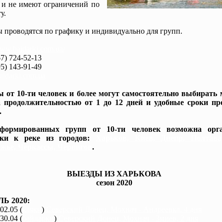
 и не имеют ограничений по
у.
 проводятся по графику и индивидуально для групп.
www.baidarki.com.ua/
7) 724-52-13
5) 143-91-49
idarki.com.ua
 от 10-ти человек и более могут самостоятельно выбирать
 продолжительностью от 1 до 12 дней и удобные сроки пр
.
формированных групп от 10-ти человек возможна орга
вки к реке из городов:
Харьков, Киев, Днепр, Полтав
жье, Черкассы, Чернигов
.
ВЫЕЗДЫ ИЗ ХАРЬКОВА
сезон 2020
Ь 2020:
 02.05 (
каяки
)
Северский Донец, Мохнач - Андреевка, 4 дня
 30.04 (
байдарки
)
Северский Донец, Мохнач - Змиев, 2 дня