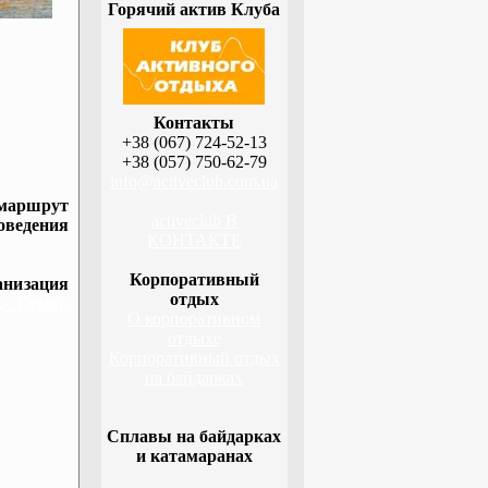
Горячий актив Клуба
Контакты
+38 (067) 724-52-13
+38 (057) 750-62-79
info@activeclub.com.ua
 маршрут
activeclub В
оведения
КОНТАКТЕ
Корпоративный
низация
отдых
а, Сумы,
О корпоративном
отдыхе
Корпоративный отдых
на байдарках
Сплавы на байдарках
и катамаранах