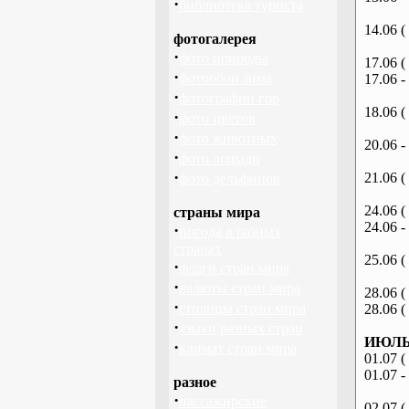
·
библиотека туриста
14.06 (
фотогалерея
·
фото природы
17.06 (
·
фотообои зима
17.06 -
·
фотографии гор
18.06 (
·
фото цветов
·
фото животных
20.06 -
·
фото лошади
·
21.06 (
фото дельфинов
24.06 (
страны мира
24.06 -
·
погода в разных
странах
25.06 (
·
флаги стран мира
·
валюты стран мира
28.06 (
·
столицы стран мира
28.06 (
·
языки разных стран
ИЮЛЬ 
·
климат стран мира
01.07 (
01.07 -
разное
·
пассажирские
02.07 (