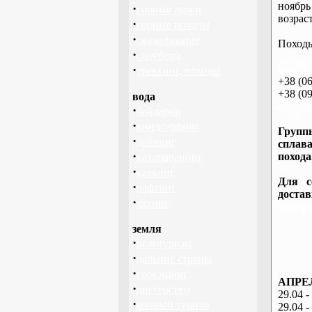
ноябрь
·
горные лыжи
возраст
·
горные походы
·
скалолазание
Походы
·
сноуборд
·
http://
треккинг, походы
+38 (06
+38 (09
вода
info@ba
·
байдарки
·
виндсерфинг
Группы
·
дайвинг
сплава
·
похода
катамаранинг
·
каякинг
Для с
·
рафтинг
доста
·
яхтинг
Запоро
земля
·
велотуризм
·
дальние страны
·
геокэшинг
АПРЕЛ
·
диггерство
29.04 -
·
конный туризм
29.04 -