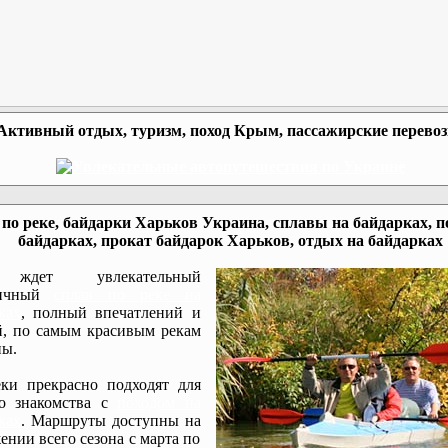
Активный отдых, туризм, поход Крым, пассажирские перево
по реке, байдарки Харьков Украина, сплавы на байдарках, п
байдарках, прокат байдарок Харьков, отдых на байдарках
ждет увлекательный
мичный
сплав по реке на
ках
, полный впечатлений и
, по самым красивым рекам
ы.
ки прекрасно подходят для
го знакомства с
походом на
ках
. Маршруты доступны на
ении всего сезона с марта по