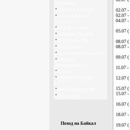
перевозки
·
байдарки Харьков
02.07 -
·
02.07 -
прогноз погоды
04.07 -
Украина
·
каталог ссылок
05.07 (
·
байдарки Украина
·
архив новостей
08.07 (
·
фотогалерея
08.07 -
·
достопримечательности
09.07 (
·
написать
администратору
11.07 -
·
опросы
·
рекомендовать нас
12.07 (
·
15.07 (
поиск по новостям
15.07 -
·
карта сайта
16.07 (
18.07 -
Поход на Байкал
19.07 (