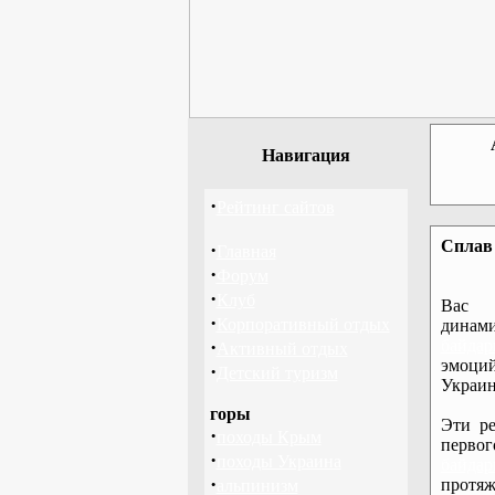
Навигация
·
Рейтинг сайтов
Сплав 
·
Главная
·
Форум
·
Клуб
Вас 
·
Корпоративный отдых
дина
·
байдар
Активный отдых
эмоций
·
Детский туризм
Украин
горы
Эти ре
·
походы Крым
перво
·
походы Украина
байдар
·
протяж
альпинизм