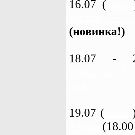
16.07 (
каяки
Змиев - 
(новинка!)
18.07 - 
Ворскла, Ах
дня
19.07 (
каяки
3 часа
(18.00 