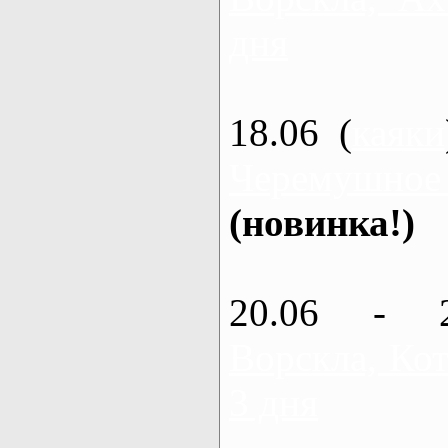
дня
18.06 (
каяки
Черемушное
(новинка!)
20.06 - 
Ворскла, Кот
3 дня