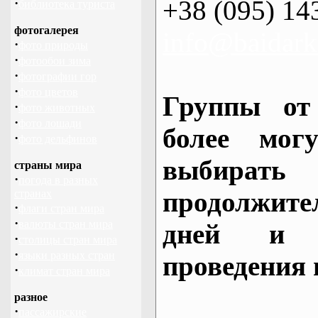
+38 (095) 14
·
библиотека туриста
фотогалерея
info@baidark
·
фото природы
·
фотообои зима
·
фотографии гор
·
фото цветов
Группы от
·
фото животных
·
фото лошади
более могу
·
фото дельфинов
выбирать
страны мира
·
погода в разных
продолжител
странах
·
флаги стран мира
·
валюты стран мира
дней и 
·
столицы стран мира
·
языки разных стран
проведения 
·
климат стран мира
разное
·
пассажирские