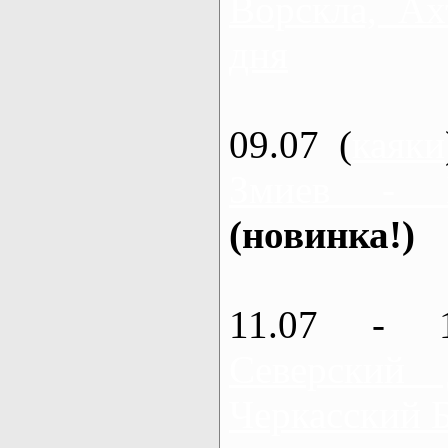
Ворскла, Ах
дня
09.07 (
каяки
Змиев - 
(новинка!)
11.07 - 
Северский
Черкасский 