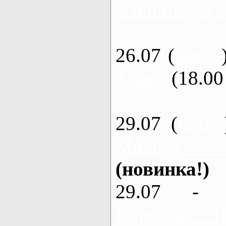
Савинцы, 3,5
26.07 (
каяки
3 часа
(18.00 
29.07 (
каяки
Мохнач -
(новинка!)
29.07 - 
Ворскла,