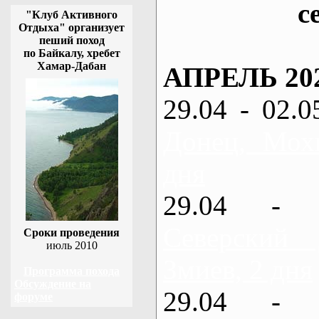
с
"Клуб Активного
Отдыха" организует
пеший поход
по Байкалу, хребет
Хамар-Дабан
АПРЕЛЬ 20
29.04 - 02.0
Донец, Мох
дня
29.04 - 
Северский
Сроки проведения
июль 2010
Змиев, 2 дня
Программа похода
Обсуждение на
29.04 - 
форуме