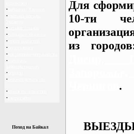
Для сформи
перевозки
·
байдарки Харьков
10-ти че
·
прогноз погоды
Украина
·
каталог ссылок
организаци
·
байдарки Украина
·
архив новостей
из городо
·
фотогалерея
·
достопримечательности
Днепр, П
·
написать
администратору
Запорож
·
опросы
·
рекомендовать нас
Чернигов
.
·
поиск по новостям
·
карта сайта
ВЫЕЗДЫ
Поход на Байкал