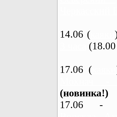
Черкасский 
14.06 (
каяки
3 часа
(18.00 
17.06 (
каяки
Мохнач -
(новинка!)
17.06 - 
Ворскла, Ах