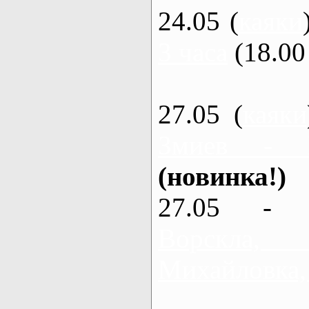
24.05 (
каяки
3 часа
(18.00 
27.05 (
каяки
Змиев - 
(новинка!)
27.05 - 
Ворскла
Михайловка,