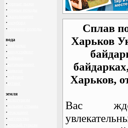
·
горные лыжи
·
горные походы
·
скалолазание
·
сноуборд
Сплав по
·
треккинг, походы
Харьков У
вода
·
байдарки
байдар
·
виндсерфинг
·
дайвинг
байдарках
·
катамаранинг
·
каякинг
Харьков, о
·
рафтинг
·
яхтинг
земля
·
велотуризм
Вас жде
·
дальние страны
·
геокэшинг
увлекательн
·
диггерство
·
конный туризм