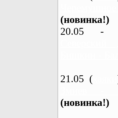
Черемушное
(новинка!)
20.05 - 
Северский 
Бишкин - Бал
21.05 (
каяки
Змиев - 
(новинка!)