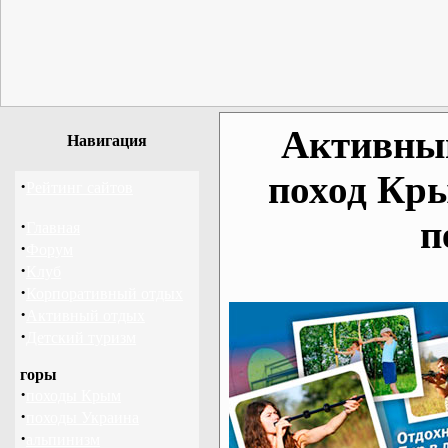
Активный
Навигация
поход Кр
·
Рейтинг сайтов
п
·
Главная
·
Форум
·
Клуб
·
Корпоративный отдых
·
Активный отдых
·
Детский туризм
горы
·
походы Крым
·
походы Украина
·
альпинизм