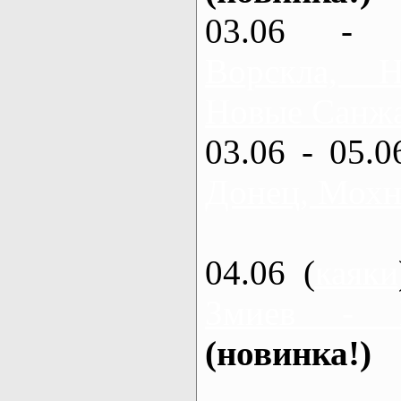
03.06 - 
Ворскла,
Новые Санжа
03.06 - 05.0
Донец, Мохн
04.06 (
каяки
Змиев - 
(новинка!)