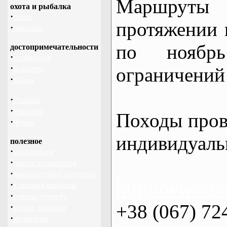
Маршрут
охота и рыбалка
·
охота
протяжении в
·
рыбалка
по нояб
достопримечательности
·
необычное
·
ограничений 
Карпаты
·
Крым
·
Польша
·
Украина
Походы пров
·
Чехия
индивидуаль
полезное
·
снаряжение
·
школа выживания
·
дикорастущие растения
http://www.ba
·
кладовая природы
·
советы туристу
+38 (067) 72
·
кухня, питание
·
медицина