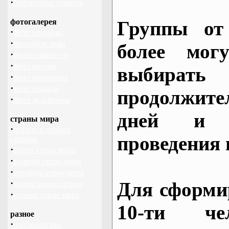
·
библиотека туриста
фотогалерея
Группы от
·
фото природы
·
фотообои зима
более могу
·
фотографии гор
·
фото цветов
выбирать
·
фото животных
·
фото лошади
продолжител
·
фото дельфинов
дней и 
страны мира
·
погода в разных
проведения 
странах
·
флаги стран мира
·
валюты стран мира
·
столицы стран мира
·
Для сформи
языки разных стран
·
климат стран мира
10-ти че
разное
·
пассажирские