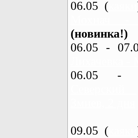
06.05 (
каяки
Мохнач -
(новинка!)
06.05 - 07.
Лихачевка - 
06.05 - 
Северский
Змиев, 2 дня
09.05 (
каяки