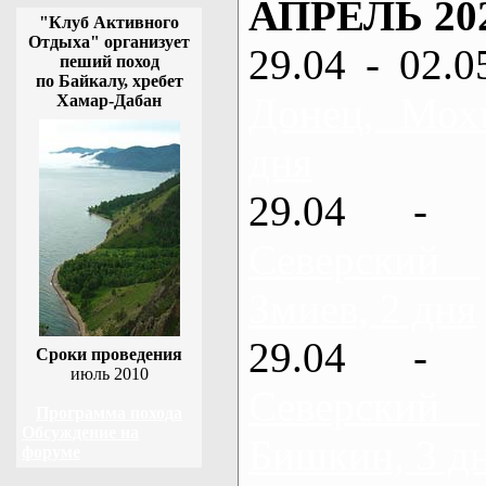
АПРЕЛЬ 20
"Клуб Активного
Отдыха" организует
29.04 - 02.0
пеший поход
по Байкалу, хребет
Донец, Мох
Хамар-Дабан
дня
29.04 - 
Северский
Змиев, 2 дня
29.04 - 
Сроки проведения
июль 2010
Северский
Программа похода
Обсуждение на
Бишкин, 3 д
форуме