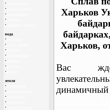
Сплав по
·
горные лыжи
·
горные походы
Харьков У
·
скалолазание
·
сноуборд
байдар
·
треккинг, походы
байдарках
вода
·
байдарки
Харьков, о
·
виндсерфинг
·
дайвинг
·
катамаранинг
·
каякинг
Вас жде
·
рафтинг
·
яхтинг
увлекательн
земля
·
велотуризм
динамичный
·
дальние страны
·
геокэшинг
сплав по ре
·
диггерство
·
конный туризм