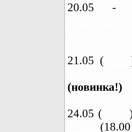
20.05 - 
Северский 
Бишкин - Бал
21.05 (
каяки
Змиев - 
(новинка!)
24.05 (
каяки
3 часа
(18.00 