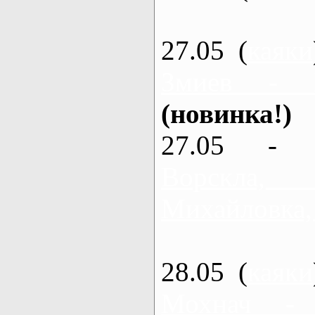
27.05 (
каяки
Змиев - 
(новинка!)
27.05 - 
Ворскла
Михайловка,
28.05 (
каяки
Мохнач -