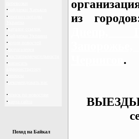
организаци
перевозки
·
байдарки Харьков
из городо
·
прогноз погоды
Украина
Днепр, П
·
каталог ссылок
·
байдарки Украина
·
Запорож
архив новостей
·
фотогалерея
·
Чернигов
.
достопримечательности
·
написать
администратору
·
опросы
·
рекомендовать нас
·
поиск по новостям
ВЫЕЗДЫ
·
карта сайта
с
Поход на Байкал