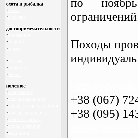
по нояб
охота и рыбалка
·
охота
ограничений 
·
рыбалка
достопримечательности
·
необычное
Походы пров
·
Карпаты
·
Крым
индивидуаль
·
Польша
·
Украина
·
Чехия
http://www.ba
полезное
·
снаряжение
+38 (067) 72
·
школа выживания
·
дикорастущие растения
+38 (095) 14
·
кладовая природы
·
советы туристу
info@baidark
·
кухня, питание
·
медицина