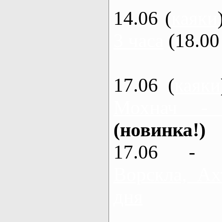
14.06 (
каяки
3 часа
(18.00 
17.06 (
каяки
Мохнач -
(новинка!)
17.06 - 
Ворскла, Ах
дня