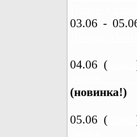
Новые Санжа
03.06 - 05.0
Донец, Мохн
04.06 (
каяки
Змиев - 
(новинка!)
05.06 (
каяки
Змиев - 