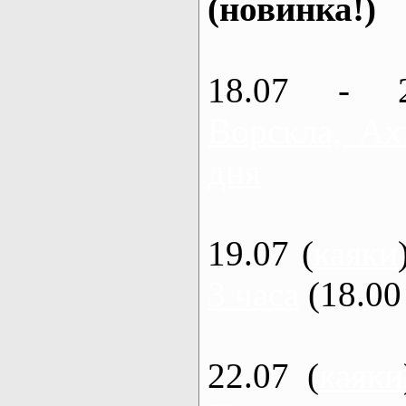
(новинка!)
18.07 - 
Ворскла, Ах
дня
19.07 (
каяки
3 часа
(18.00 
22.07 (
каяки