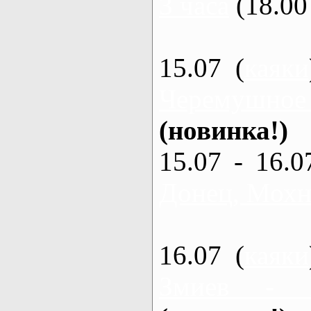
3 часа
(18.00 
15.07 (
каяки
Черемушное
(новинка!)
15.07 - 16.0
Донец, Мохна
16.07 (
каяки
Змиев - 