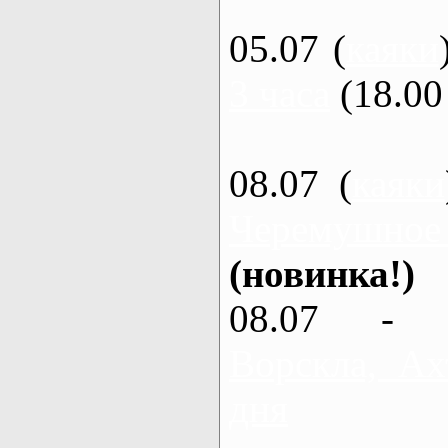
05.07 (
каяки
3 часа
(18.00 
08.07 (
каяки
Черемушное
(новинка!)
08.07 - 
Ворскла, Ах
дня