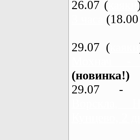
26.07 (
каяки
3 часа
(18.00 
29.07 (
каяки
Мохнач -
(новинка!)
29.07 - 
Ворскла,
Кунцево, 2 д