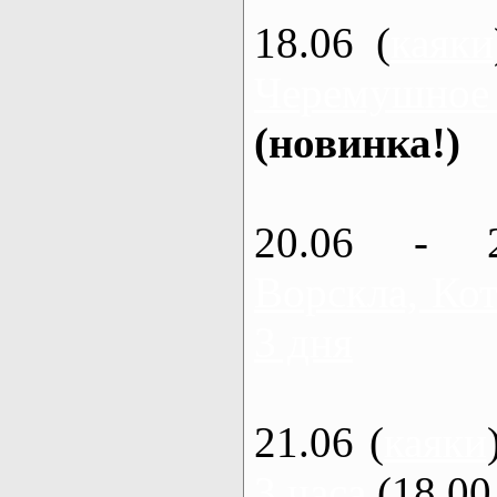
18.06 (
каяки
Черемушное
(новинка!)
20.06 - 
Ворскла, Кот
3 дня
21.06 (
каяки
3 часа
(18.00 