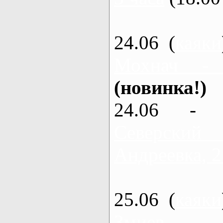
24.06 (
каяки
Мохнач -
(новинка!)
24.06 - 
Северский
Андреевка, 2
25.06 (
каяки
Змиев - 