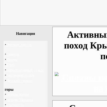
Активный
Навигация
поход Кр
·
Рейтинг сайтов
п
·
Главная
·
Форум
·
Клуб
·
Корпоративный отдых
·
Активный отдых
·
Детский туризм
горы
·
походы Крым
·
походы Украина
·
альпинизм