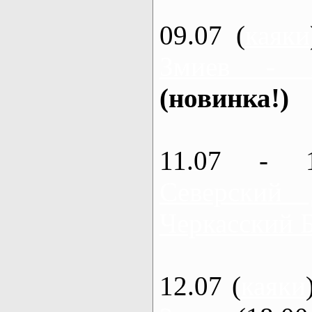
09.07 (
каяки
Змиев - 
(новинка!)
11.07 - 
Северский
Черкасский 
12.07 (
каяки