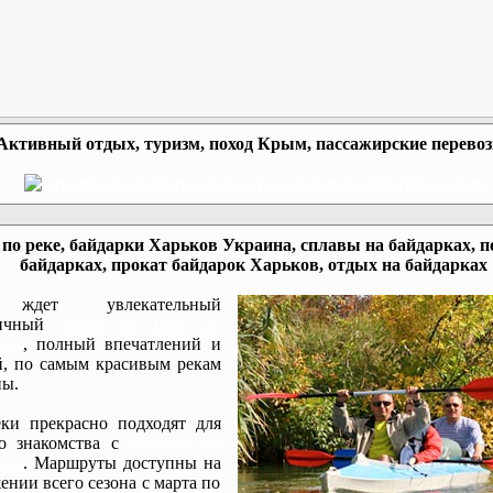
Активный отдых, туризм, поход Крым, пассажирские перево
по реке, байдарки Харьков Украина, сплавы на байдарках, п
байдарках, прокат байдарок Харьков, отдых на байдарках
ждет увлекательный
мичный
сплав по реке на
ках
, полный впечатлений и
, по самым красивым рекам
ы.
ки прекрасно подходят для
го знакомства с
походом на
ках
. Маршруты доступны на
ении всего сезона с марта по