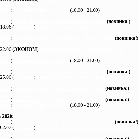
каяки
)
Вечерний Харьков, 3 часа
(18.00 - 21.00)
каяки
)
Северский Донец, Мохнач - Зидьки, 1 день
(новинка!)
 18.06 (
байдарки
)
Ворскла, Ахтырка - Куземин, 2 дня
каяки
)
Северский Донец, Черемушное - Змиев, 1 день
(новинка!)
 22.06
(ЭКОНОМ)
Ворскла, Котельва - Михайловка, 3 дня
каяки
)
Вечерний Харьков, 3 часа
(18.00 - 21.00)
каяки
)
Северский Донец, Мохнач - Зидьки, 1 день
(новинка!)
 25.06 (
байдарки
)
Северский Донец, Змиев - Андреевка, 2 дня
каяки
)
Северский Донец, Змиев - Бишкин, 1 день
(новинка!)
каяки
)
Северский Донец, Змиев - Бишкин, 1 день
(новинка!)
каяки
)
Вечерний Харьков, 3 часа
(18.00 - 21.00)
2020:
каяки
)
Северский Донец, Черемушное - Змиев, 1 день
(новинка!)
 02.07 (
байдарки
)
Северский Донец, Змиев - Андреевка, 2 дня
каяки
)
Северский Донец, Змиев - Бишкин, 1 день
(новинка!)