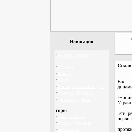
Навигация
·
Рейтинг сайтов
Сплав 
·
Главная
·
Форум
·
Клуб
Вас 
·
Корпоративный отдых
дина
·
байдар
Активный отдых
эмоций
·
Детский туризм
Украин
горы
Эти ре
·
походы Крым
перво
·
походы Украина
байдар
·
протяж
альпинизм