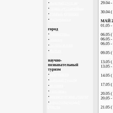
·
29.04 -
лыжный туризм
·
пешие путешествия
30.04 (
·
собачьи упряжки
·
спелеология
МАЙ 2
01.05 -
город
·
гимнастика
06.05 (
·
06.05 -
ролики
06.05 -
·
скейтбординг
·
фитнес
09.05 (
научно-
13.05 (
познавательный
13.05 -
туризм
·
археология
14.05 (
·
зеленый туризм
17.05 (
·
история
·
эзотерика
20.05 (
·
экологический туризм
20.05 -
·
этнографический
туризм
21.05 (