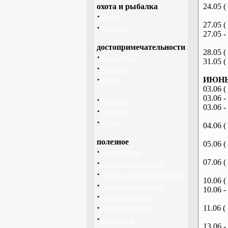
охота и рыбалка
24.05 (
·
охота
27.05 (
·
рыбалка
27.05 -
достопримечательности
28.05 (
·
необычное
31.05 (
·
Карпаты
·
ИЮНЬ 
Крым
03.06 (
03.06 -
·
Польша
03.06 -
·
Украина
·
Чехия
04.06 (
полезное
05.06 (
·
снаряжение
·
07.06 (
школа выживания
·
дикорастущие растения
10.06 (
·
кладовая природы
10.06 -
·
советы туристу
·
11.06 (
кухня, питание
·
медицина
13.06 -