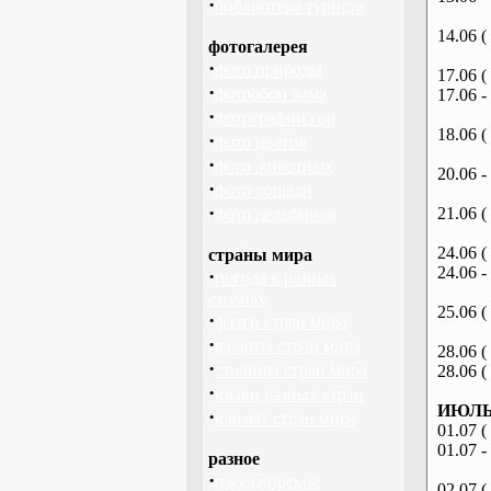
·
библиотека туриста
14.06 (
фотогалерея
·
фото природы
17.06 (
·
фотообои зима
17.06 -
·
фотографии гор
18.06 (
·
фото цветов
·
фото животных
20.06 -
·
фото лошади
·
21.06 (
фото дельфинов
24.06 (
страны мира
24.06 -
·
погода в разных
странах
25.06 (
·
флаги стран мира
·
валюты стран мира
28.06 (
·
столицы стран мира
28.06 (
·
языки разных стран
ИЮЛЬ 
·
климат стран мира
01.07 (
01.07 -
разное
·
пассажирские
02.07 (