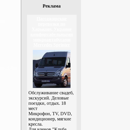
Реклама
Пассажирские
дня
перевозки по
Харькову, Украине
комфортабельными
микроавтобусами
Mercedes Sprinter
н, 3 дня
Обслуживание свадеб,
экскурсий. Деловые
поездки, отдых. 18
мест
Микрофон, TV, DVD,
кондиционер, мягкие
кресла.
Для членов "Клуба