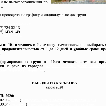
 и не имеют ограничений по
у.
 проводятся по графику и индивидуально для групп.
www.baidarki.com.ua/
7) 724-52-13
5) 143-91-49
idarki.com.ua
 от 10-ти человек и более могут самостоятельно выбирать
 продолжительностью от 1 до 12 дней и удобные сроки пр
.
формированных групп от 10-ти человек возможна орга
вки к реке из городов:
Харьков, Киев, Днепр, Полтав
жье, Черкассы, Чернигов
.
ВЫЕЗДЫ ИЗ ХАРЬКОВА
сезон 2020
Ь 2020:
 02.05 (
каяки
)
Северский Донец, Мохнач - Андреевка, 4 дня
 30.04 (
байдарки
)
Северский Донец, Мохнач - Змиев, 2 дня