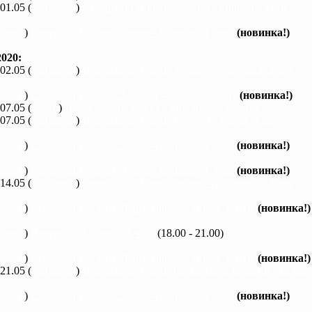
 01.05 (
байдарки
)
Северский Донец, Мохнач - Бишкин, 3 дня
каяки
)
Северский Донец, Змиев - Бишкин, 1 день
(новинка!)
020:
 02.05 (
байдарки
)
Северский Донец, Змиев - Андреевка, 2 дня
каяки
)
Северский Донец, Мохнач - Зидьки, 1 день
(новинка!)
 07.05 (
каяки
)
Ворскла, Лихачевка - Михайловка, 2 дня
 07.05 (
байдарки
)
Северский Донец, Мохнач - Змиев, 2 дня
каяки
)
Северский Донец, Змиев - Бишкин, 1 день
(новинка!)
каяки
)
Северский Донец, Змиев - Бишкин, 1 день
(новинка!)
 14.05 (
байдарки
)
Северский Донец, Змиев - Андреевка, 2 дня
каяки
)
Северский Донец, Черемушное - Змиев, 1 день
(новинка!)
каяки
)
Вечерний Харьков, 3 часа
(18.00 - 21.00)
каяки
)
Северский Донец, Черемушное - Змиев, 1 день
(новинка!)
 21.05 (
байдарки
)
Северский Донец, Черкасский Бишкин - Балакле
каяки
)
Северский Донец, Змиев - Бишкин, 1 день
(новинка!)