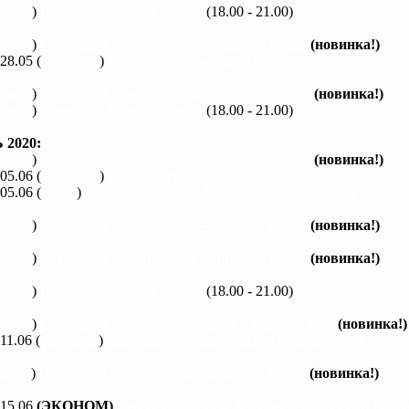
каяки
)
Вечерний Харьков, 3 часа
(18.00 - 21.00)
каяки
)
Северский Донец, Змиев - Бишкин, 1 день
(новинка!)
 28.05 (
байдарки
)
Ворскла, Лихачевка - Михайловка, 2 дня
каяки
)
Северский Донец, Мохнач - Зидьки, 1 день
(новинка!)
каяки
)
Вечерний Харьков, 3 часа
(18.00 - 21.00)
2020:
каяки
)
Северский Донец, Мохнач - Зидьки, 1 день
(новинка!)
 05.06 (
байдарки
)
Ворскла, Нижние Млыны - Новые Санжары, 3 
 05.06 (
каяки
)
Северский Донец, Мохнач - Бишкин, 3 дня
каяки
)
Северский Донец, Змиев - Бишкин, 1 день
(новинка!)
каяки
)
Северский Донец, Змиев - Бишкин, 1 день
(новинка!)
каяки
)
Вечерний Харьков, 3 часа
(18.00 - 21.00)
каяки
)
Северский Донец, Черемушное - Змиев, 1 день
(новинка!)
 11.06 (
байдарки
)
Северский Донец, Мохнач - Змиев, 2 дня
каяки
)
Северский Донец, Змиев - Бишкин, 1 день
(новинка!)
 15.06
(ЭКОНОМ)
Северский Донец, Мохнач - Черкасский Бишки