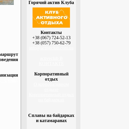
Горячий актив Клуба
Контакты
+38 (067) 724-52-13
+38 (057) 750-62-79
info@activeclub.com.ua
 маршрут
activeclub В
оведения
КОНТАКТЕ
Корпоративный
низация
отдых
а, Сумы,
О корпоративном
отдыхе
Корпоративный отдых
на байдарках
Сплавы на байдарках
и катамаранах