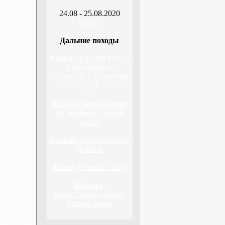
24.08 - 25.08.2020
Оскол
Дальние походы
Кавказ,
горный поход,
Приэльбрусье
23 августа - 3 сентября
2010
дня
Кавказ, восхождение
на Эльбрус
горный
поход
Кавказ,
горный поход,
Домбай
Алтай,
горный поход
Байкал,
хребет Хамар-Дабан,
пеший поход
н, 3 дня