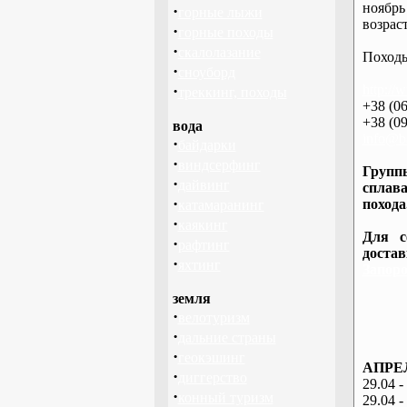
ноябрь
·
горные лыжи
возраст
·
горные походы
·
скалолазание
Походы
·
сноуборд
·
http://
треккинг, походы
+38 (06
+38 (09
вода
info@ba
·
байдарки
·
виндсерфинг
Группы
·
дайвинг
сплава
·
похода
катамаранинг
·
каякинг
Для с
·
рафтинг
доста
·
яхтинг
Запоро
земля
·
велотуризм
·
дальние страны
·
геокэшинг
АПРЕЛ
·
диггерство
29.04 -
·
конный туризм
29.04 -