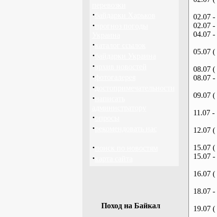
перевозки
·
байдарки Харьков
02.07 -
·
02.07 -
прогноз погоды
04.07 -
Украина
·
каталог ссылок
05.07 (
·
байдарки Украина
·
архив новостей
08.07 (
·
фотогалерея
08.07 -
·
достопримечательности
09.07 (
·
написать
администратору
11.07 -
·
опросы
·
рекомендовать нас
12.07 (
·
15.07 (
поиск по новостям
15.07 -
·
карта сайта
16.07 (
18.07 -
Поход на Байкал
19.07 (