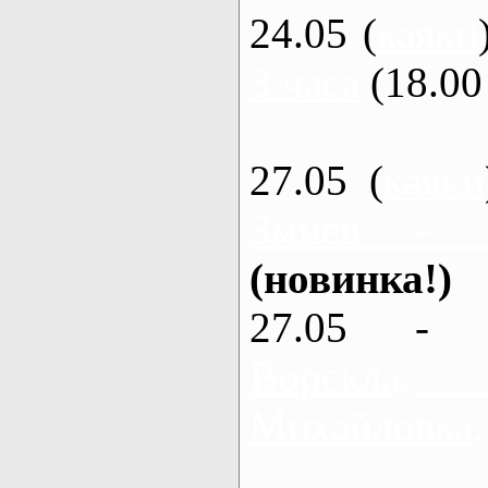
24.05 (
каяки
3 часа
(18.00 
27.05 (
каяки
Змиев - 
(новинка!)
27.05 - 
Ворскла
Михайловка,