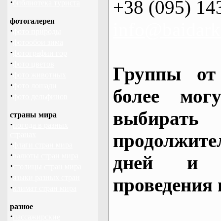
+38 (095) 14
·
библиотека туриста
фотогалерея
info@baidark
·
фото природы
·
фотообои зима
·
фотографии гор
·
фото цветов
Группы от
·
фото животных
·
фото лошади
более могу
·
фото дельфинов
выбирать
страны мира
·
погода в разных
продолжител
странах
·
флаги стран мира
·
валюты стран мира
дней и 
·
столицы стран мира
·
языки разных стран
проведения 
·
климат стран мира
разное
·
пассажирские