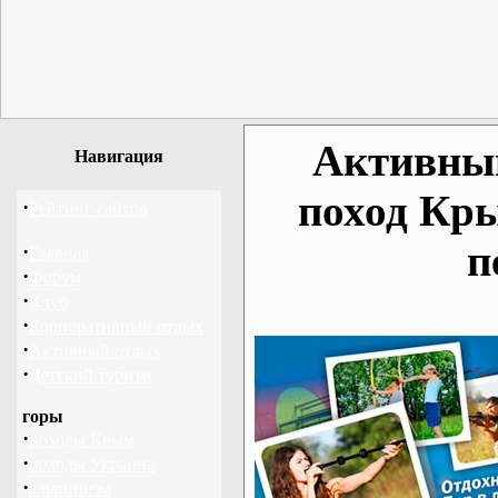
Активный
Навигация
поход Кр
·
Рейтинг сайтов
п
·
Главная
·
Форум
·
Клуб
·
Корпоративный отдых
·
Активный отдых
·
Детский туризм
горы
·
походы Крым
·
походы Украина
·
альпинизм