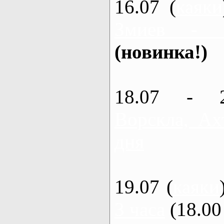
16.07 (
каяки
Змиев - 
(новинка!)
18.07 - 
Ворскла, Ах
дня
19.07 (
каяки
3 часа
(18.00 