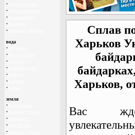
·
горные лыжи
·
горные походы
·
скалолазание
·
сноуборд
Сплав по
·
треккинг, походы
Харьков У
вода
·
байдарки
байдар
·
виндсерфинг
·
дайвинг
байдарках
·
катамаранинг
·
каякинг
Харьков, о
·
рафтинг
·
яхтинг
земля
·
велотуризм
Вас жде
·
дальние страны
·
геокэшинг
увлекательн
·
диггерство
·
конный туризм