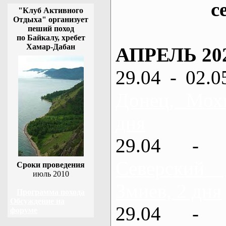
с
"Клуб Активного
Отдыха" организует
пеший поход
по Байкалу, хребет
Хамар-Дабан
АПРЕЛЬ 20
29.04 - 02.0
Донец, Мох
дня
29.04 - 
Северский
Сроки проведения
июль 2010
Змиев, 2 дня
Программа похода
Обсуждение на
29.04 - 
форуме