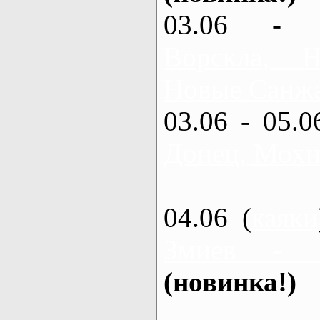
03.06 - 
Ворскла,
Новые Санжа
03.06 - 05.0
Донец, Мохн
04.06 (
каяки
Змиев - 
(новинка!)