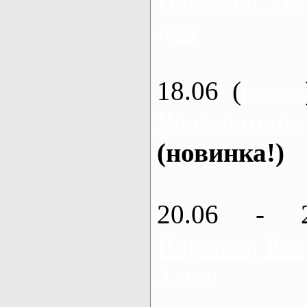
дня
18.06 (
каяки
Черемушное
(новинка!)
20.06 - 
Ворскла, Кот
3 дня