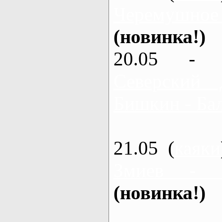
Черемушное
(новинка!)
20.05 - 
Северский 
Бишкин - Бал
21.05 (
каяки
Змиев - 
(новинка!)