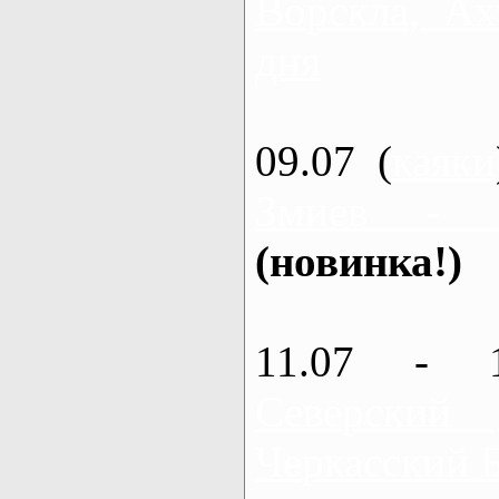
Ворскла, Ах
дня
09.07 (
каяки
Змиев - 
(новинка!)
11.07 - 
Северский
Черкасский 