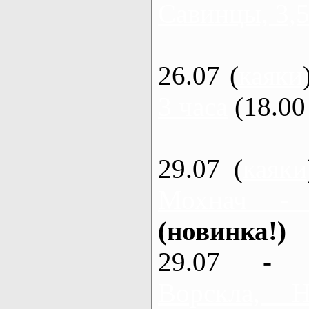
Савинцы, 3,5
26.07 (
каяки
3 часа
(18.00 
29.07 (
каяки
Мохнач -
(новинка!)
29.07 - 
Ворскла,