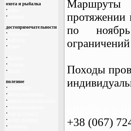
Маршрут
охота и рыбалка
·
охота
протяжении в
·
рыбалка
по нояб
достопримечательности
·
необычное
·
ограничений 
Карпаты
·
Крым
·
Польша
·
Украина
Походы пров
·
Чехия
индивидуаль
полезное
·
снаряжение
·
школа выживания
·
дикорастущие растения
http://www.ba
·
кладовая природы
·
советы туристу
+38 (067) 72
·
кухня, питание
·
медицина