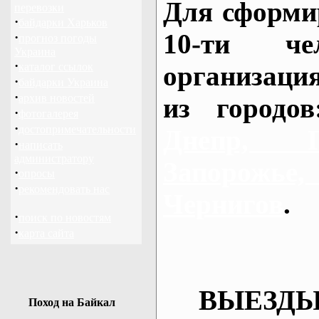
Для сформи
перевозки
·
байдарки Харьков
10-ти че
·
прогноз погоды
Украина
·
каталог ссылок
организаци
·
байдарки Украина
·
архив новостей
из городо
·
фотогалерея
·
достопримечательности
Днепр, П
·
написать
администратору
Запорож
·
опросы
·
рекомендовать нас
Чернигов
.
·
поиск по новостям
·
карта сайта
ВЫЕЗДЫ
Поход на Байкал