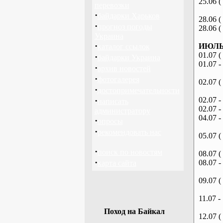
25.06 (
перевозки
·
байдарки Харьков
28.06 (
·
прогноз погоды
28.06 (
Украина
·
ИЮЛЬ 
каталог ссылок
01.07 (
·
байдарки Украина
01.07 -
·
архив новостей
·
фотогалерея
02.07 (
·
достопримечательности
·
02.07 -
написать
02.07 -
администратору
04.07 -
·
опросы
·
рекомендовать нас
05.07 (
·
поиск по новостям
08.07 (
·
08.07 -
карта сайта
09.07 (
11.07 -
Поход на Байкал
12.07 (