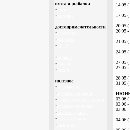
охота и рыбалка
14.05 (
·
охота
·
17.05 (
рыбалка
20.05 (
достопримечательности
20.05 -
·
необычное
·
Карпаты
21.05 (
·
Крым
24.05 (
·
Польша
27.05 (
·
Украина
27.05 -
·
Чехия
28.05 (
полезное
31.05 (
·
снаряжение
·
школа выживания
ИЮНЬ 
·
03.06 (
дикорастущие растения
03.06 -
·
кладовая природы
03.06 -
·
советы туристу
·
кухня, питание
04.06 (
·
медицина