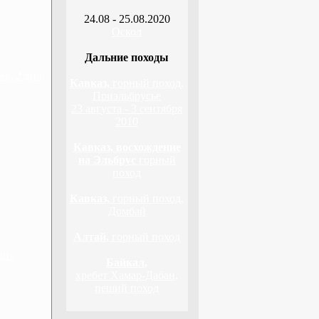
24.08 - 25.08.2020
Оскол
Дальние походы
я, 2 дня
Кавказ,
горный поход,
Приэльбрусье
23 августа - 3 сентября
2010
Кавказ, восхождение
на Эльбрус
горный
поход
Кавказ,
горный поход,
Домбай
Алтай,
горный поход
дня
Байкал,
хребет Хамар-Дабан,
пеший поход