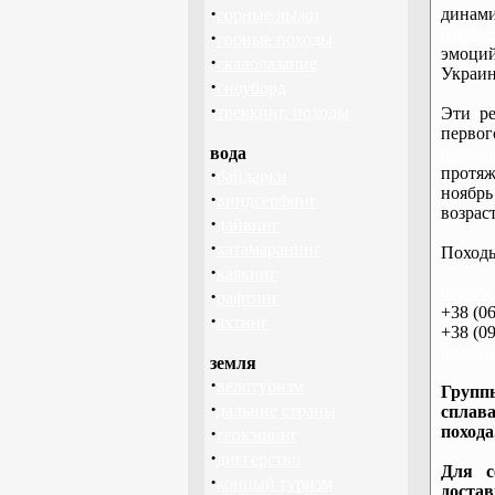
·
дина
горные лыжи
байдар
·
горные походы
эмоций
·
скалолазание
Украин
·
сноуборд
·
треккинг, походы
Эти ре
перво
вода
байдар
·
протяж
байдарки
ноябрь
·
виндсерфинг
возраст
·
дайвинг
·
катамаранинг
Походы
·
каякинг
http://
·
рафтинг
+38 (06
·
яхтинг
+38 (09
info@ba
земля
·
велотуризм
Группы
·
дальние страны
сплава
·
похода
геокэшинг
·
диггерство
Для с
·
конный туризм
доста