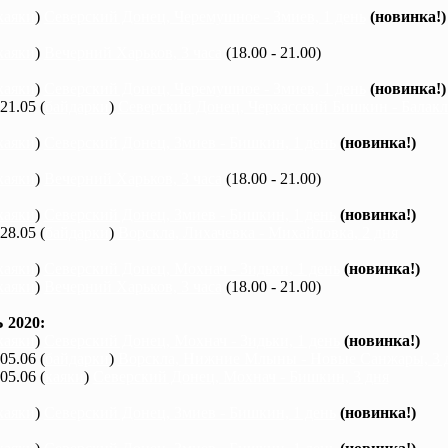
каяки
)
Северский Донец, Черемушное - Змиев, 1 день
(новинка!)
каяки
)
Вечерний Харьков, 3 часа
(18.00 - 21.00)
каяки
)
Северский Донец, Черемушное - Змиев, 1 день
(новинка!)
 21.05 (
байдарки
)
Северский Донец, Черкасский Бишкин - Балакле
каяки
)
Северский Донец, Змиев - Бишкин, 1 день
(новинка!)
каяки
)
Вечерний Харьков, 3 часа
(18.00 - 21.00)
каяки
)
Северский Донец, Змиев - Бишкин, 1 день
(новинка!)
 28.05 (
байдарки
)
Ворскла, Лихачевка - Михайловка, 2 дня
каяки
)
Северский Донец, Мохнач - Зидьки, 1 день
(новинка!)
каяки
)
Вечерний Харьков, 3 часа
(18.00 - 21.00)
2020:
каяки
)
Северский Донец, Мохнач - Зидьки, 1 день
(новинка!)
 05.06 (
байдарки
)
Ворскла, Нижние Млыны - Новые Санжары, 3 
 05.06 (
каяки
)
Северский Донец, Мохнач - Бишкин, 3 дня
каяки
)
Северский Донец, Змиев - Бишкин, 1 день
(новинка!)