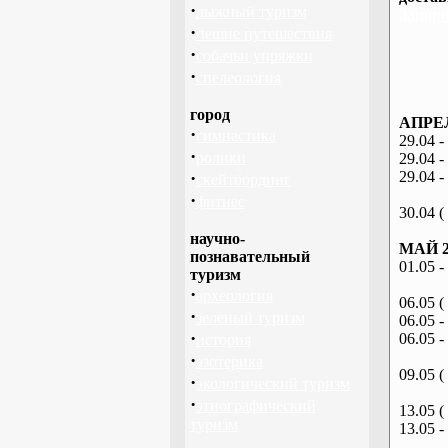
·
лыжный туризм
Запоро
·
пешие путешествия
·
собачьи упряжки
·
спелеология
город
АПРЕЛ
·
гимнастика
29.04 -
·
ролики
29.04 -
·
29.04 -
скейтбординг
·
фитнес
30.04 (
научно-
МАЙ 2
познавательный
01.05 -
туризм
·
археология
06.05 (
·
зеленый туризм
06.05 -
·
06.05 -
история
·
эзотерика
09.05 (
·
экологический туризм
·
этнографический
13.05 (
туризм
13.05 -