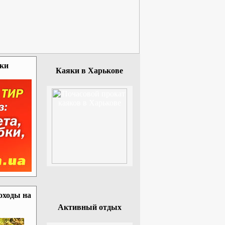
зки
Каяки в Харькове
оходы на
Активный отдых