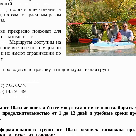
мичный
сплав по реке на
ках
, полный впечатлений и
, по самым красивым рекам
ы.
ки прекрасно подходят для
го знакомства с
походом на
ках
. Маршруты доступны на
ении всего сезона с марта по
 и не имеют ограничений по
у.
 проводятся по графику и индивидуально для групп.
www.baidarki.com.ua/
7) 724-52-13
5) 143-91-49
idarki.com.ua
 от 10-ти человек и более могут самостоятельно выбирать
 продолжительностью от 1 до 12 дней и удобные сроки пр
.
формированных групп от 10-ти человек возможна орга
вки к реке из городов:
Харьков, Киев, Днепр, Полтав