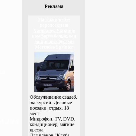
Реклама
Пассажирские
перевозки по
Харькову, Украине
комфортабельными
микроавтобусами
Mercedes Sprinter
дня
Обслуживание свадеб,
экскурсий. Деловые
поездки, отдых. 18
мест
Микрофон, TV, DVD,
н, 3 дня
кондиционер, мягкие
кресла.
Для членов "Клуба