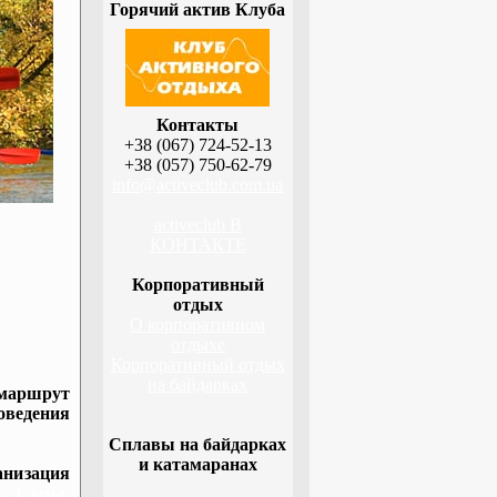
Горячий актив Клуба
Контакты
+38 (067) 724-52-13
+38 (057) 750-62-79
info@activeclub.com.ua
activeclub В
КОНТАКТЕ
Корпоративный
отдых
О корпоративном
отдыхе
Корпоративный отдых
на байдарках
 маршрут
оведения
Сплавы на байдарках
и катамаранах
низация
а, Сумы,