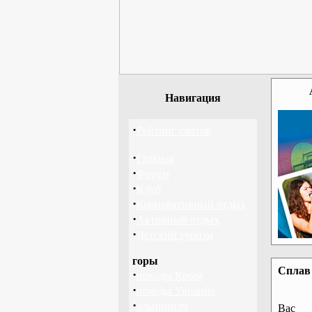
Навигация
·
Рейтинг сайтов
·
Главная
·
Форум
·
Клуб
·
Корпоративный отдых
·
Активный отдых
·
Детский туризм
горы
Сплав 
·
походы Крым
·
походы Украина
·
альпинизм
Вас 