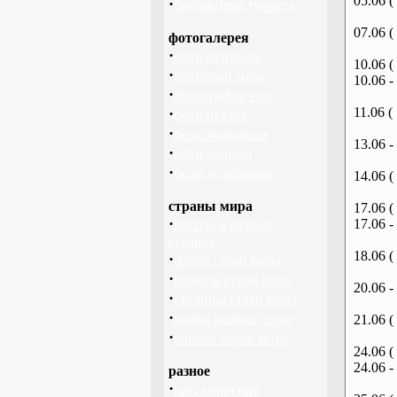
05.06 (
·
библиотека туриста
07.06 (
фотогалерея
·
фото природы
10.06 (
·
фотообои зима
10.06 -
·
фотографии гор
·
11.06 (
фото цветов
·
фото животных
13.06 -
·
фото лошади
·
фото дельфинов
14.06 (
страны мира
17.06 (
·
17.06 -
погода в разных
странах
18.06 (
·
флаги стран мира
·
валюты стран мира
20.06 -
·
столицы стран мира
·
языки разных стран
21.06 (
·
климат стран мира
24.06 (
24.06 -
разное
·
пассажирские