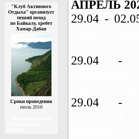
АПРЕЛЬ 20
"Клуб Активного
Отдыха" организует
29.04 - 02.0
пеший поход
по Байкалу, хребет
Донец, Мох
Хамар-Дабан
дня
29.04 - 
Северский
Змиев, 2 дня
29.04 - 
Сроки проведения
июль 2010
Северский
Программа похода
Обсуждение на
Бишкин, 3 д
форуме