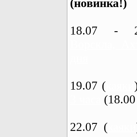
(новинка!)
18.07 - 
Ворскла, Ах
дня
19.07 (
каяки
3 часа
(18.00 
22.07 (
каяки