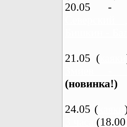
20.05 - 
Северский 
Бишкин - Бал
21.05 (
каяки
Змиев - 
(новинка!)
24.05 (
каяки
3 часа
(18.00 