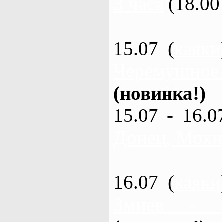
3 часа
(18.00 
15.07 (
каяки
Черемушное
(новинка!)
15.07 - 16.0
Донец, Мохна
16.07 (
каяки
Змиев - 