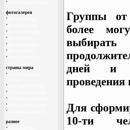
·
библиотека туриста
фотогалерея
Группы от
·
фото природы
·
фотообои зима
более могу
·
фотографии гор
·
фото цветов
выбирать
·
фото животных
·
фото лошади
продолжител
·
фото дельфинов
дней и 
страны мира
·
погода в разных
проведения 
странах
·
флаги стран мира
·
валюты стран мира
·
столицы стран мира
·
Для сформи
языки разных стран
·
климат стран мира
10-ти че
разное
·
пассажирские