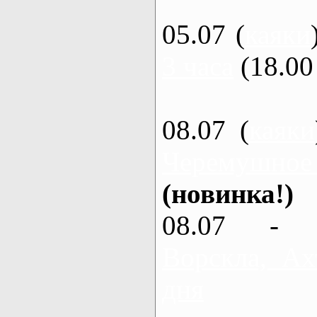
05.07 (
каяки
3 часа
(18.00 
08.07 (
каяки
Черемушное
(новинка!)
08.07 - 
Ворскла, Ах
дня