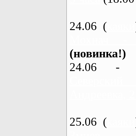
24.06 (
каяки
Мохнач -
(новинка!)
24.06 - 
Северский
Андреевка, 2
25.06 (
каяки
Змиев - 