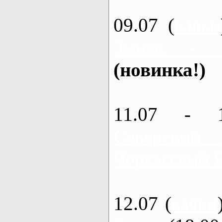
09.07 (
каяки
Змиев - 
(новинка!)
11.07 - 
Северский
Черкасский 
12.07 (
каяки