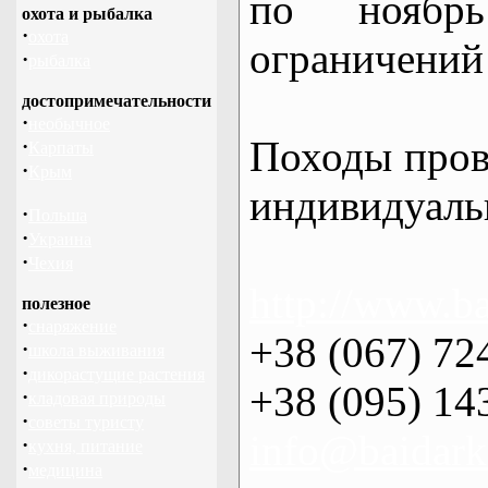
по нояб
охота и рыбалка
·
охота
ограничений 
·
рыбалка
достопримечательности
·
необычное
Походы пров
·
Карпаты
·
Крым
индивидуаль
·
Польша
·
Украина
·
Чехия
http://www.ba
полезное
·
снаряжение
+38 (067) 72
·
школа выживания
·
дикорастущие растения
+38 (095) 14
·
кладовая природы
·
советы туристу
info@baidark
·
кухня, питание
·
медицина