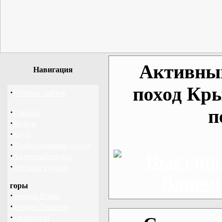
Активный
Навигация
поход Кр
·
Рейтинг сайтов
п
·
Главная
·
Форум
·
Клуб
·
Корпоративный отдых
·
Активный отдых
·
Детский туризм
горы
·
походы Крым
·
походы Украина
·
альпинизм