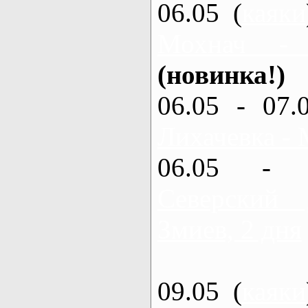
06.05 (
каяки
Мохнач -
(новинка!)
06.05 - 07.
Лихачевка - 
06.05 - 
Северский
Змиев, 2 дня
09.05 (
каяки