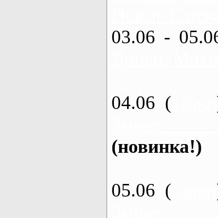
Новые Санжа
03.06 - 05.0
Донец, Мохн
04.06 (
каяки
Змиев - 
(новинка!)
05.06 (
каяки
Змиев - 