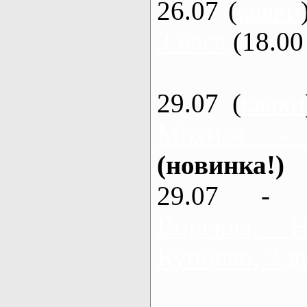
26.07 (
каяки
3 часа
(18.00 
29.07 (
каяки
Мохнач -
(новинка!)
29.07 - 
Ворскла,
Кунцево, 2 д