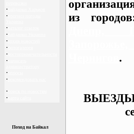
организаци
перевозки
·
байдарки Харьков
из городо
·
прогноз погоды
Украина
Днепр, П
·
каталог ссылок
·
байдарки Украина
·
Запорож
архив новостей
·
фотогалерея
·
Чернигов
.
достопримечательности
·
написать
администратору
·
опросы
·
рекомендовать нас
·
поиск по новостям
ВЫЕЗДЫ
·
карта сайта
с
Поход на Байкал