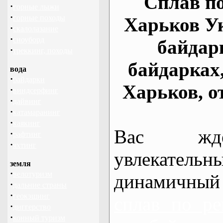
Сплав по
·
горные лыжи
·
горные походы
Харьков У
·
скалолазание
·
сноуборд
байдар
·
треккинг, походы
байдарках
вода
·
байдарки
Харьков, о
·
виндсерфинг
·
дайвинг
·
катамаранинг
·
каякинг
Вас жде
·
рафтинг
·
яхтинг
увлекательн
земля
·
велотуризм
динамичный
·
дальние страны
·
геокэшинг
сплав по ре
·
диггерство
·
конный туризм