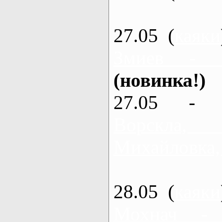
27.05 (
каяки
Змиев - 
(новинка!)
27.05 - 
Ворскла
Михайловка,
28.05 (
каяки
Мохнач -