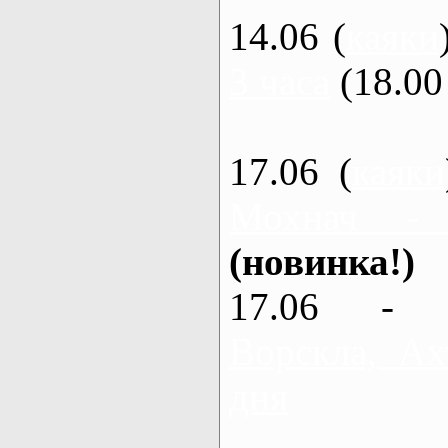
14.06 (
каяки
3 часа
(18.00 
17.06 (
каяки
Мохнач -
(новинка!)
17.06 - 
Ворскла, Ах
дня