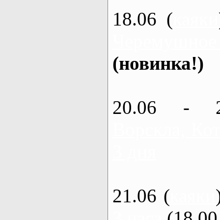
18.06 (
каяки
Черемушное
(новинка!)
20.06 - 
Ворскла, Кот
3 дня
21.06 (
каяки
3 часа
(18.00 