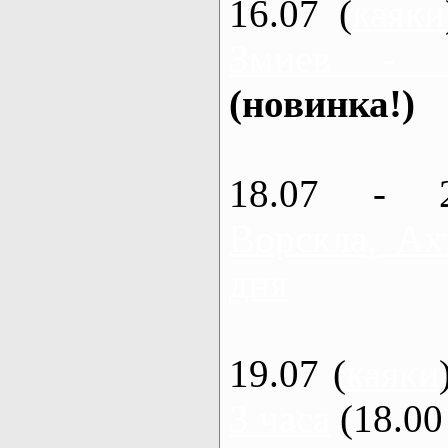
16.07 (
каяки
Змиев - 
(новинка!)
18.07 - 
Ворскла, Ах
дня
19.07 (
каяки
3 часа
(18.00 