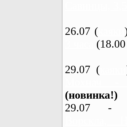
Савинцы, 3,5
26.07 (
каяки
3 часа
(18.00 
29.07 (
каяки
Мохнач -
(новинка!)
29.07 - 
Ворскла,