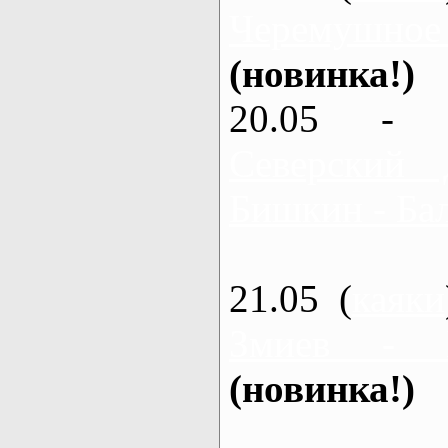
Черемушное
(новинка!)
20.05 - 
Северский 
Бишкин - Бал
21.05 (
каяки
Змиев - 
(новинка!)