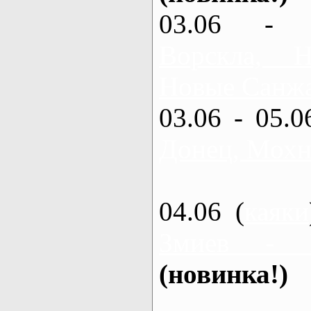
03.06 - 
Ворскла,
Новые Санжа
03.06 - 05.0
Донец, Мохн
04.06 (
каяки
Змиев - 
(новинка!)