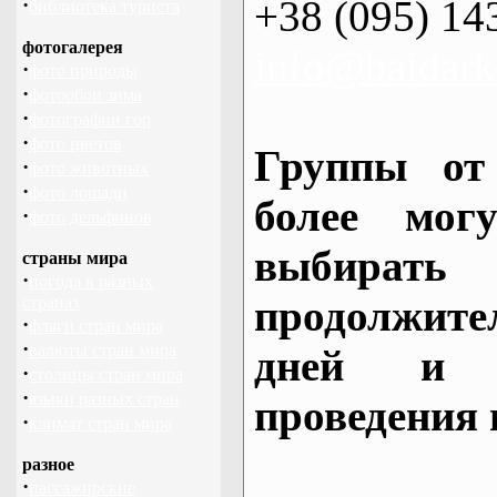
+38 (095) 14
·
библиотека туриста
фотогалерея
info@baidark
·
фото природы
·
фотообои зима
·
фотографии гор
·
фото цветов
Группы от
·
фото животных
·
фото лошади
более могу
·
фото дельфинов
выбирать
страны мира
·
погода в разных
продолжител
странах
·
флаги стран мира
·
валюты стран мира
дней и 
·
столицы стран мира
·
языки разных стран
проведения 
·
климат стран мира
разное
·
пассажирские