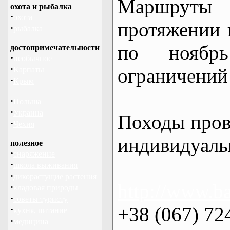
Маршрут
охота и рыбалка
·
охота
протяжении в
·
рыбалка
по нояб
достопримечательности
·
необычное
·
ограничений 
Карпаты
·
Крым
·
Польша
·
Украина
Походы пров
·
Чехия
индивидуаль
полезное
·
снаряжение
·
школа выживания
·
дикорастущие растения
http://www.ba
·
кладовая природы
·
советы туристу
+38 (067) 72
·
кухня, питание
·
медицина