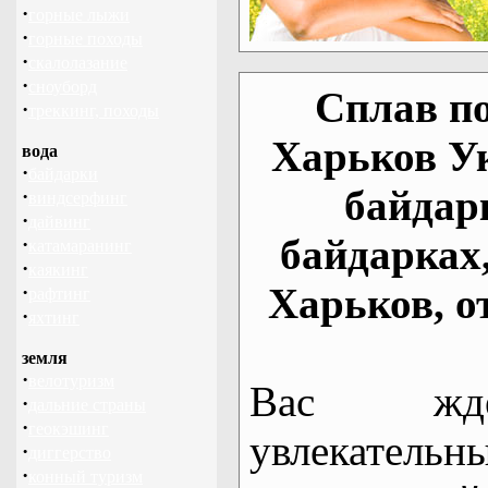
·
горные лыжи
·
горные походы
·
скалолазание
·
сноуборд
Сплав по
·
треккинг, походы
Харьков У
вода
·
байдарки
байдар
·
виндсерфинг
·
дайвинг
байдарках
·
катамаранинг
·
каякинг
Харьков, о
·
рафтинг
·
яхтинг
земля
·
велотуризм
Вас жде
·
дальние страны
·
геокэшинг
увлекательн
·
диггерство
·
конный туризм