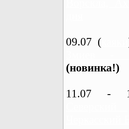
Ворскла, Ах
дня
09.07 (
каяки
Змиев - 
(новинка!)
11.07 - 
Северский
Черкасский 