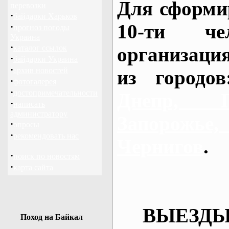
Для сформи
перевозки
·
байдарки Харьков
10-ти че
·
прогноз погоды
Украина
·
каталог ссылок
организаци
·
байдарки Украина
·
архив новостей
из городо
·
фотогалерея
·
достопримечательности
Днепр, П
·
написать
администратору
Запорож
·
опросы
·
рекомендовать нас
Чернигов
.
·
поиск по новостям
·
карта сайта
ВЫЕЗДЫ
Поход на Байкал