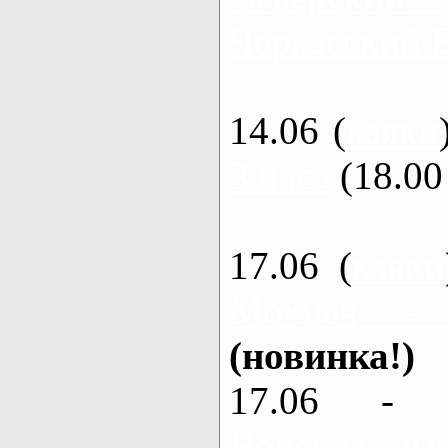
Черкасский 
14.06 (
каяки
3 часа
(18.00 
17.06 (
каяки
Мохнач -
(новинка!)
17.06 - 
Ворскла, Ах