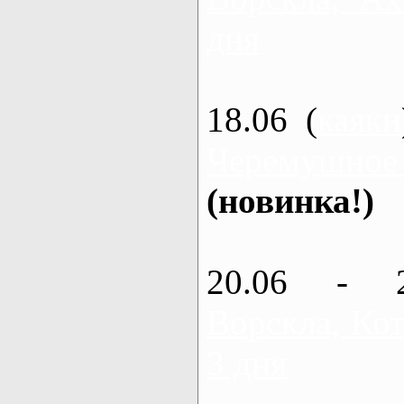
дня
18.06 (
каяки
Черемушное
(новинка!)
20.06 - 
Ворскла, Кот
3 дня