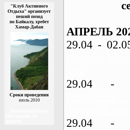
с
"Клуб Активного
Отдыха" организует
пеший поход
по Байкалу, хребет
Хамар-Дабан
АПРЕЛЬ 20
29.04 - 02.0
Донец, Мох
дня
29.04 - 
Северский
Сроки проведения
июль 2010
Змиев, 2 дня
Программа похода
Обсуждение на
29.04 - 
форуме