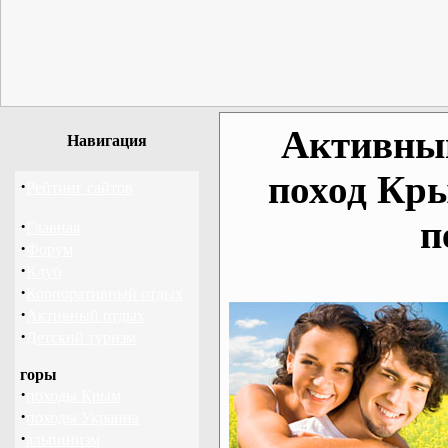
Активный
Навигация
поход Кр
·
Рейтинг сайтов
п
·
Главная
·
Форум
·
Клуб
·
Корпоративный отдых
·
Активный отдых
·
Детский туризм
горы
·
походы Крым
·
походы Украина
·
альпинизм