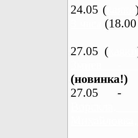
24.05 (
каяки
3 часа
(18.00 
27.05 (
каяки
Змиев - 
(новинка!)
27.05 - 
Ворскла
Михайловка,