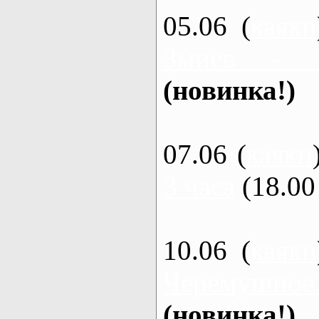
05.06 (
каяки
Змиев - 
(новинка!)
07.06 (
каяки
3 часа
(18.00 
10.06 (
каяки
Черемушное
(новинка!)