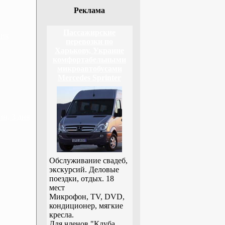
Реклама
Пассажирские
дня
перевозки по
Харькову, Украине
комфортабельными
микроавтобусами
Mercedes Sprinter
н, 3 дня
Обслуживание свадеб,
экскурсий. Деловые
поездки, отдых. 18
мест
Микрофон, TV, DVD,
кондиционер, мягкие
кресла.
Для членов "Клуба