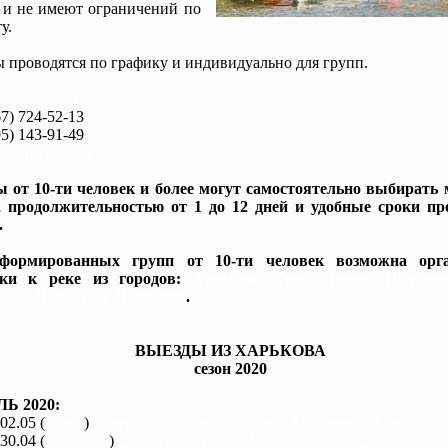
 и не имеют ограничений по
у.
 проводятся по графику и индивидуально для групп.
www.baidarki.com.ua/
7) 724-52-13
5) 143-91-49
idarki.com.ua
 от 10-ти человек и более могут самостоятельно выбирать
 продолжительностью от 1 до 12 дней и удобные сроки пр
.
формированных групп от 10-ти человек возможна орга
вки к реке из городов:
Харьков, Киев, Днепр, Полтав
жье, Черкассы, Чернигов
.
ВЫЕЗДЫ ИЗ ХАРЬКОВА
сезон 2020
Ь 2020:
 02.05 (
каяки
)
Северский Донец, Мохнач - Андреевка, 4 дня
 30.04 (
байдарки
)
Северский Донец, Мохнач - Змиев, 2 дня