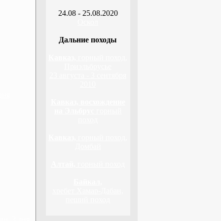
24.08 - 25.08.2020
Оскол
Дальние походы
Кавказ,
горный поход,
Приэльбрусье
23 августа - 3 сентября
2010
дня
Кавказ, восхождение
на Эльбрус
горный
поход
Кавказ,
горный поход,
Домбай
Алтай,
горный поход
Байкал,
хребет Хамар-Дабан,
пеший поход
н, 3 дня