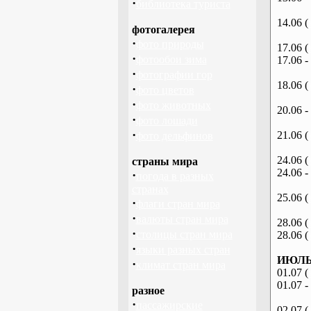
·
библиотека туриста
14.06 (
фотогалерея
·
фото природы
17.06 (
·
фотообои зима
17.06 -
·
фотографии гор
18.06 (
·
фото цветов
·
фото животных
20.06 -
·
фото лошади
·
21.06 (
фото дельфинов
24.06 (
страны мира
24.06 -
·
погода в разных
странах
25.06 (
·
флаги стран мира
·
валюты стран мира
28.06 (
·
столицы стран мира
28.06 (
·
языки разных стран
ИЮЛЬ 
·
климат стран мира
01.07 (
01.07 -
разное
·
пассажирские
02.07 (