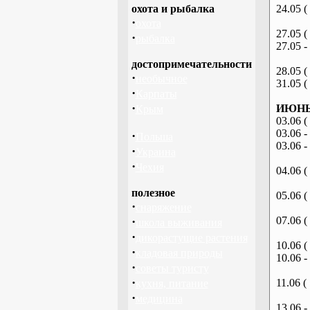
охота и рыбалка
24.05 (
·
охота
27.05 (
·
рыбалка
27.05 -
достопримечательности
28.05 (
·
необычное
31.05 (
·
Карпаты
·
ИЮНЬ 
Крым
03.06 (
03.06 -
·
Польша
03.06 -
·
Украина
·
Чехия
04.06 (
полезное
05.06 (
·
снаряжение
·
07.06 (
школа выживания
·
дикорастущие растения
10.06 (
·
кладовая природы
10.06 -
·
советы туристу
·
11.06 (
кухня, питание
·
медицина
13.06 -