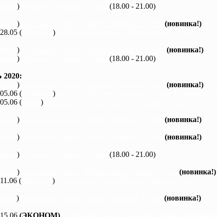
каяки
)
Вечерний Харьков, 3 часа
(18.00 - 21.00)
каяки
)
Северский Донец, Змиев - Бишкин, 1 день
(новинка!)
 28.05 (
байдарки
)
Ворскла, Лихачевка - Михайловка, 2 дня
каяки
)
Северский Донец, Мохнач - Зидьки, 1 день
(новинка!)
каяки
)
Вечерний Харьков, 3 часа
(18.00 - 21.00)
2020:
каяки
)
Северский Донец, Мохнач - Зидьки, 1 день
(новинка!)
 05.06 (
байдарки
)
Ворскла, Нижние Млыны - Новые Санжары, 3 
 05.06 (
каяки
)
Северский Донец, Мохнач - Бишкин, 3 дня
каяки
)
Северский Донец, Змиев - Бишкин, 1 день
(новинка!)
каяки
)
Северский Донец, Змиев - Бишкин, 1 день
(новинка!)
каяки
)
Вечерний Харьков, 3 часа
(18.00 - 21.00)
каяки
)
Северский Донец, Черемушное - Змиев, 1 день
(новинка!)
 11.06 (
байдарки
)
Северский Донец, Мохнач - Змиев, 2 дня
каяки
)
Северский Донец, Змиев - Бишкин, 1 день
(новинка!)
 15.06
(ЭКОНОМ)
Северский Донец, Мохнач - Черкасский Бишки