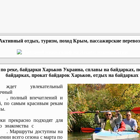
Активный отдых, туризм, поход Крым, пассажирские перево
по реке, байдарки Харьков Украина, сплавы на байдарках, п
байдарках, прокат байдарок Харьков, отдых на байдарках
ждет увлекательный
мичный
сплав по реке на
ках
, полный впечатлений и
, по самым красивым рекам
ы.
ки прекрасно подходят для
го знакомства с
походом на
ках
. Маршруты доступны на
ении всего сезона с марта по