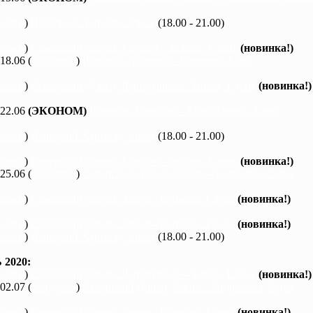
каяки
)
Вечерний Харьков, 3 часа
(18.00 - 21.00)
каяки
)
Северский Донец, Мохнач - Зидьки, 1 день
(новинка!)
 18.06 (
байдарки
)
Ворскла, Ахтырка - Куземин, 2 дня
каяки
)
Северский Донец, Черемушное - Змиев, 1 день
(новинка!)
 22.06
(ЭКОНОМ)
Ворскла, Котельва - Михайловка, 3 дня
каяки
)
Вечерний Харьков, 3 часа
(18.00 - 21.00)
каяки
)
Северский Донец, Мохнач - Зидьки, 1 день
(новинка!)
 25.06 (
байдарки
)
Северский Донец, Змиев - Андреевка, 2 дня
каяки
)
Северский Донец, Змиев - Бишкин, 1 день
(новинка!)
каяки
)
Северский Донец, Змиев - Бишкин, 1 день
(новинка!)
каяки
)
Вечерний Харьков, 3 часа
(18.00 - 21.00)
2020:
каяки
)
Северский Донец, Черемушное - Змиев, 1 день
(новинка!)
 02.07 (
байдарки
)
Северский Донец, Змиев - Андреевка, 2 дня
каяки
)
Северский Донец, Змиев - Бишкин, 1 день
(новинка!)