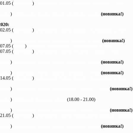
 01.05 (
байдарки
)
Северский Донец, Мохнач - Бишкин, 3 дня
каяки
)
Северский Донец, Змиев - Бишкин, 1 день
(новинка!)
020:
 02.05 (
байдарки
)
Северский Донец, Змиев - Андреевка, 2 дня
каяки
)
Северский Донец, Мохнач - Зидьки, 1 день
(новинка!)
 07.05 (
каяки
)
Ворскла, Лихачевка - Михайловка, 2 дня
 07.05 (
байдарки
)
Северский Донец, Мохнач - Змиев, 2 дня
каяки
)
Северский Донец, Змиев - Бишкин, 1 день
(новинка!)
каяки
)
Северский Донец, Змиев - Бишкин, 1 день
(новинка!)
 14.05 (
байдарки
)
Северский Донец, Змиев - Андреевка, 2 дня
каяки
)
Северский Донец, Черемушное - Змиев, 1 день
(новинка!)
каяки
)
Вечерний Харьков, 3 часа
(18.00 - 21.00)
каяки
)
Северский Донец, Черемушное - Змиев, 1 день
(новинка!)
 21.05 (
байдарки
)
Северский Донец, Черкасский Бишкин - Балакле
каяки
)
Северский Донец, Змиев - Бишкин, 1 день
(новинка!)