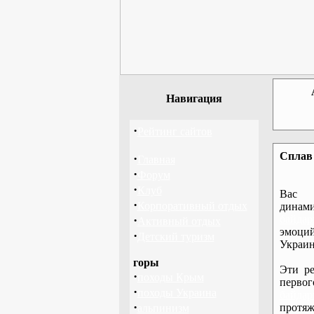
Навигация
·
Рейтинг сайтов
Сплав 
·
Главная
·
Форум
·
Клуб
Вас 
·
Корпоративный отдых
дина
·
байдар
Активный отдых
эмоций
·
Детский туризм
Украин
горы
Эти ре
·
походы Крым
перво
·
походы Украина
байдар
·
протяж
альпинизм