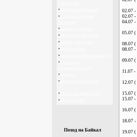
перевозки
·
байдарки Харьков
02.07 -
·
02.07 -
прогноз погоды
04.07 -
Украина
·
каталог ссылок
05.07 (
·
байдарки Украина
·
архив новостей
08.07 (
·
фотогалерея
08.07 -
·
достопримечательности
09.07 (
·
написать
администратору
11.07 -
·
опросы
·
рекомендовать нас
12.07 (
·
15.07 (
поиск по новостям
15.07 -
·
карта сайта
16.07 (
18.07 -
Поход на Байкал
19.07 (