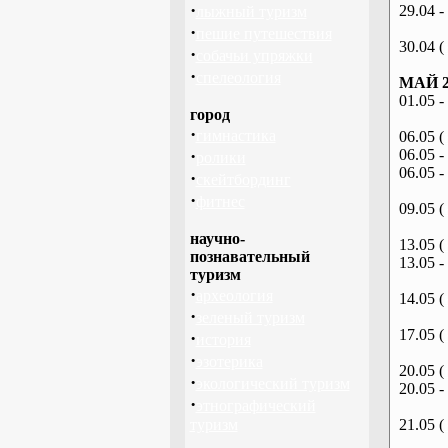
·
29.04 -
лыжный туризм
·
пешие путешествия
30.04 (
·
собачьи упряжки
·
спелеология
МАЙ 2
01.05 -
город
·
гимнастика
06.05 (
·
06.05 -
ролики
06.05 -
·
скейтбординг
·
фитнес
09.05 (
научно-
13.05 (
познавательный
13.05 -
туризм
·
археология
14.05 (
·
зеленый туризм
17.05 (
·
история
·
эзотерика
20.05 (
·
экологический туризм
20.05 -
·
этнографический
туризм
21.05 (