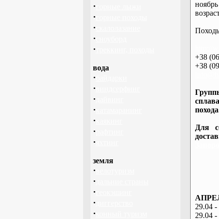
ноябрь
·
горные лыжи
возраст
·
горные походы
·
скалолазание
Походы
·
сноуборд
·
http://
треккинг, походы
+38 (06
+38 (09
вода
info@ba
·
байдарки
·
виндсерфинг
Группы
·
дайвинг
сплава
·
похода
катамаранинг
·
каякинг
Для с
·
рафтинг
доста
·
яхтинг
Запоро
земля
·
велотуризм
·
дальние страны
·
геокэшинг
АПРЕЛ
·
диггерство
29.04 -
·
конный туризм
29.04 -