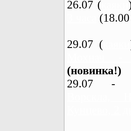
26.07 (
каяки
3 часа
(18.00 
29.07 (
каяки
Мохнач -
(новинка!)
29.07 - 
Ворскла,
Кунцево, 2 д