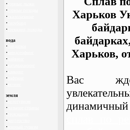
Сплав по
·
горные лыжи
·
горные походы
Харьков У
·
скалолазание
·
сноуборд
байдар
·
треккинг, походы
байдарках
вода
·
байдарки
Харьков, о
·
виндсерфинг
·
дайвинг
·
катамаранинг
·
каякинг
Вас жде
·
рафтинг
·
яхтинг
увлекательн
земля
·
велотуризм
динамичный
·
дальние страны
·
геокэшинг
сплав по ре
·
диггерство
·
конный туризм