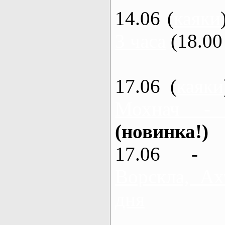
14.06 (
каяки
3 часа
(18.00 
17.06 (
каяки
Мохнач -
(новинка!)
17.06 - 
Ворскла, Ах
дня