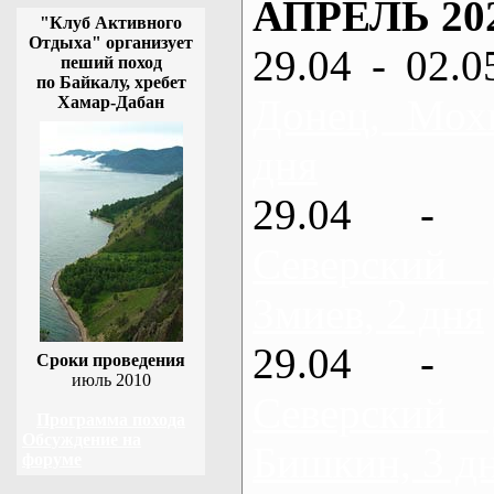
АПРЕЛЬ 20
"Клуб Активного
Отдыха" организует
29.04 - 02.0
пеший поход
по Байкалу, хребет
Донец, Мох
Хамар-Дабан
дня
29.04 - 
Северский
Змиев, 2 дня
29.04 - 
Сроки проведения
июль 2010
Северский
Программа похода
Обсуждение на
Бишкин, 3 д
форуме