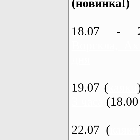
(новинка!)
18.07 - 
Ворскла, Ах
дня
19.07 (
каяки
3 часа
(18.00 
22.07 (
каяки