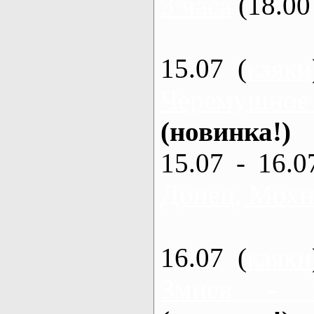
3 часа
(18.00 
15.07 (
каяки
Черемушное
(новинка!)
15.07 - 16.0
Донец, Мохна
16.07 (
каяки
Змиев - 