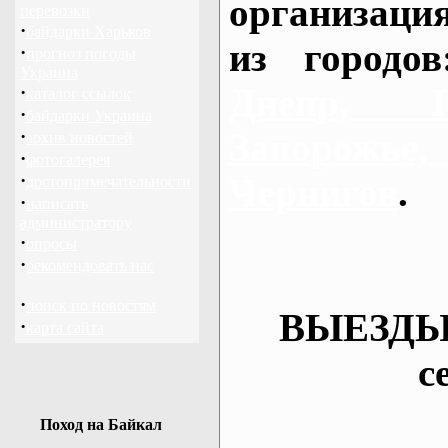
организаци
перевозки
·
байдарки Харьков
из городо
·
прогноз погоды
Украина
Днепр, П
·
каталог ссылок
·
байдарки Украина
·
Запорож
архив новостей
·
фотогалерея
·
Чернигов
.
достопримечательности
·
написать
администратору
·
опросы
·
рекомендовать нас
·
поиск по новостям
ВЫЕЗДЫ
·
карта сайта
с
Поход на Байкал