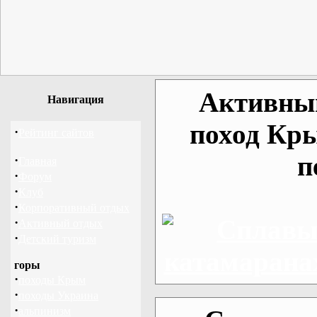
Активный
Навигация
поход Кр
·
Рейтинг сайтов
п
·
Главная
·
Форум
·
Клуб
·
Корпоративный отдых
·
Активный отдых
·
Детский туризм
горы
·
походы Крым
·
походы Украина
·
альпинизм