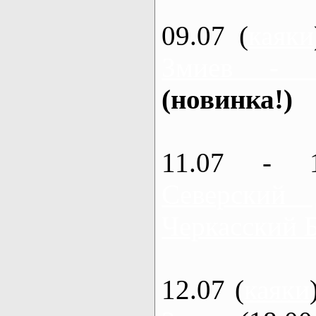
09.07 (
каяки
Змиев - 
(новинка!)
11.07 - 
Северский
Черкасский 
12.07 (
каяки