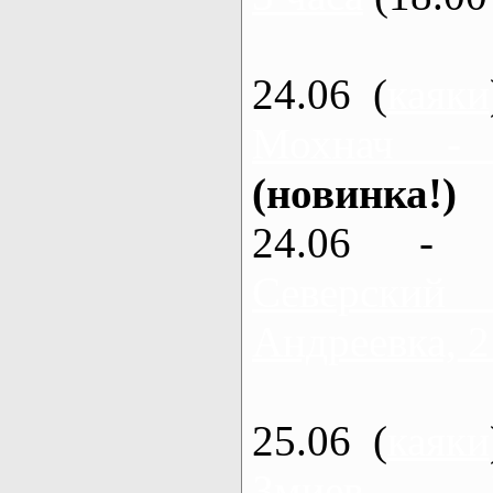
24.06 (
каяки
Мохнач -
(новинка!)
24.06 - 
Северский
Андреевка, 2
25.06 (
каяки
Змиев - 