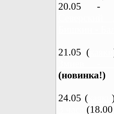
20.05 - 
Северский 
Бишкин - Бал
21.05 (
каяки
Змиев - 
(новинка!)
24.05 (
каяки
3 часа
(18.00 