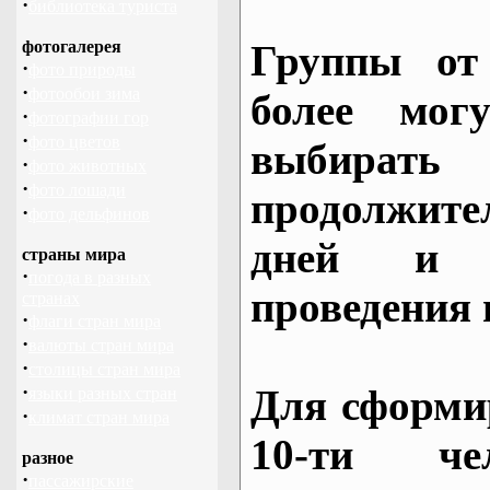
·
библиотека туриста
фотогалерея
Группы от
·
фото природы
·
фотообои зима
более могу
·
фотографии гор
·
фото цветов
выбирать
·
фото животных
·
фото лошади
продолжител
·
фото дельфинов
дней и 
страны мира
·
погода в разных
проведения 
странах
·
флаги стран мира
·
валюты стран мира
·
столицы стран мира
·
Для сформи
языки разных стран
·
климат стран мира
10-ти че
разное
·
пассажирские