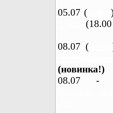
05.07 (
каяки
3 часа
(18.00 
08.07 (
каяки
Черемушное
(новинка!)
08.07 - 
Ворскла, Ах
дня