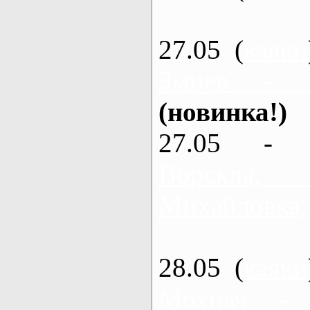
27.05 (
каяки
Змиев - 
(новинка!)
27.05 - 
Ворскла
Михайловка,
28.05 (
каяки
Мохнач -