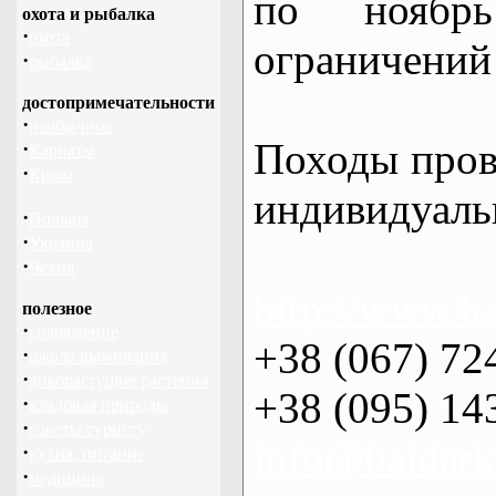
по нояб
охота и рыбалка
·
охота
ограничений 
·
рыбалка
достопримечательности
·
необычное
Походы пров
·
Карпаты
·
Крым
индивидуаль
·
Польша
·
Украина
·
Чехия
http://www.ba
полезное
·
снаряжение
+38 (067) 72
·
школа выживания
·
дикорастущие растения
+38 (095) 14
·
кладовая природы
·
советы туристу
info@baidark
·
кухня, питание
·
медицина