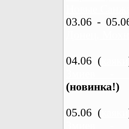
Новые Санжа
03.06 - 05.0
Донец, Мохн
04.06 (
каяки
Змиев - 
(новинка!)
05.06 (
каяки
Змиев - 