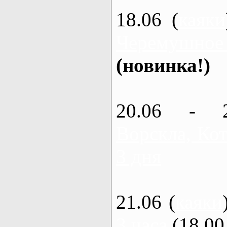
18.06 (
каяки
Черемушное
(новинка!)
20.06 - 
Ворскла, Кот
3 дня
21.06 (
каяки
3 часа
(18.00 