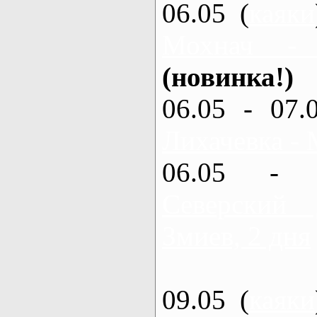
06.05 (
каяки
Мохнач -
(новинка!)
06.05 - 07.
Лихачевка - 
06.05 - 
Северский
Змиев, 2 дня
09.05 (
каяки