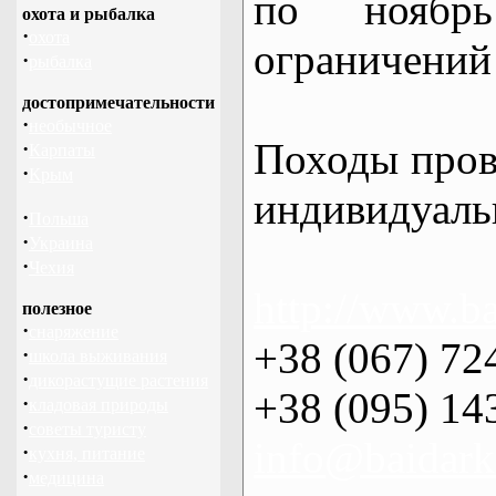
по нояб
охота и рыбалка
·
охота
ограничений 
·
рыбалка
достопримечательности
·
необычное
Походы пров
·
Карпаты
·
Крым
индивидуаль
·
Польша
·
Украина
·
Чехия
http://www.ba
полезное
·
снаряжение
+38 (067) 72
·
школа выживания
·
дикорастущие растения
+38 (095) 14
·
кладовая природы
·
советы туристу
info@baidark
·
кухня, питание
·
медицина