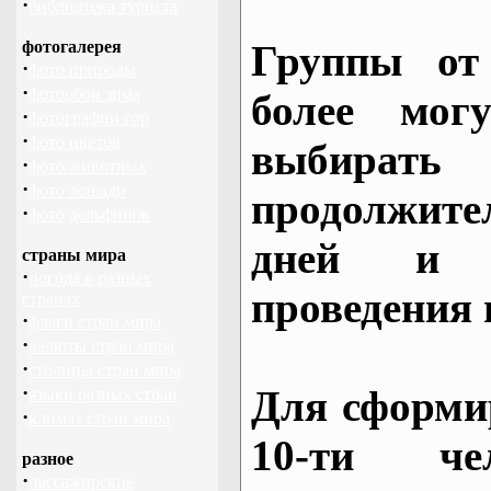
·
библиотека туриста
фотогалерея
Группы от
·
фото природы
·
фотообои зима
более могу
·
фотографии гор
·
фото цветов
выбирать
·
фото животных
·
фото лошади
продолжител
·
фото дельфинов
дней и 
страны мира
·
погода в разных
проведения 
странах
·
флаги стран мира
·
валюты стран мира
·
столицы стран мира
·
Для сформи
языки разных стран
·
климат стран мира
10-ти че
разное
·
пассажирские