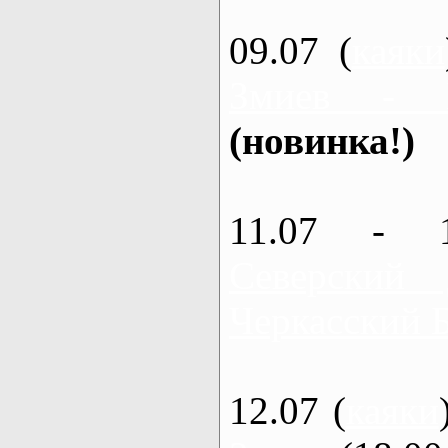
09.07 (
каяки
Змиев - 
(новинка!)
11.07 - 
Северский
Черкасский 
12.07 (
каяки