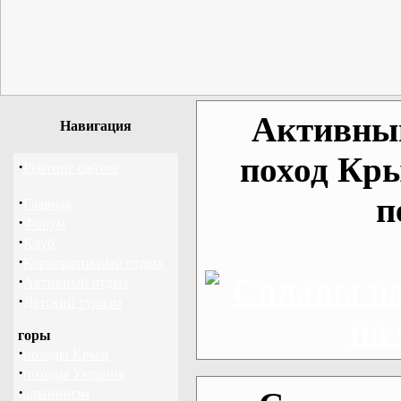
Активный
Навигация
поход Кр
·
Рейтинг сайтов
п
·
Главная
·
Форум
·
Клуб
·
Корпоративный отдых
·
Активный отдых
·
Детский туризм
горы
·
походы Крым
·
походы Украина
·
альпинизм