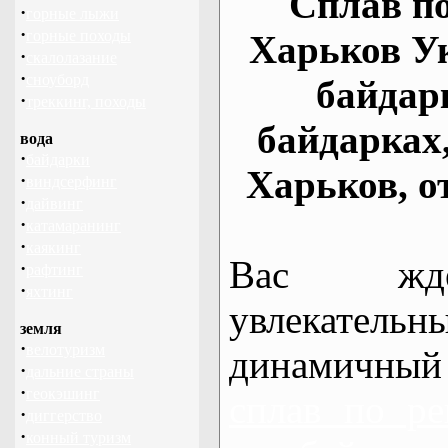
Сплав по
·
горные лыжи
·
горные походы
Харьков У
·
скалолазание
·
сноуборд
байдар
·
треккинг, походы
байдарках
вода
·
байдарки
Харьков, о
·
виндсерфинг
·
дайвинг
·
катамаранинг
·
каякинг
Вас жде
·
рафтинг
·
яхтинг
увлекательн
земля
·
велотуризм
динамичный
·
дальние страны
·
геокэшинг
сплав по ре
·
диггерство
·
конный туризм