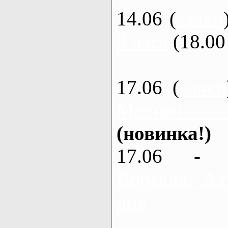
14.06 (
каяки
3 часа
(18.00 
17.06 (
каяки
Мохнач -
(новинка!)
17.06 - 
Ворскла, Ах
дня