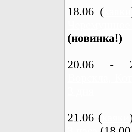
18.06 (
каяки
Черемушное
(новинка!)
20.06 - 
Ворскла, Кот
3 дня
21.06 (
каяки
3 часа
(18.00 