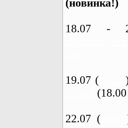
(новинка!)
18.07 - 
Ворскла, Ах
дня
19.07 (
каяки
3 часа
(18.00 
22.07 (
каяки