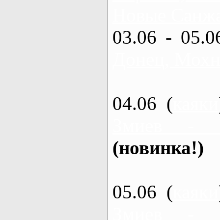
Новые Санжа
03.06 - 05.0
Донец, Мохн
04.06 (
каяки
Змиев - 
(новинка!)
05.06 (
каяки
Змиев - 