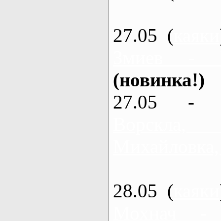
27.05 (
каяки
Змиев - 
(новинка!)
27.05 - 
Ворскла
Михайловка,
28.05 (
каяки
Мохнач -