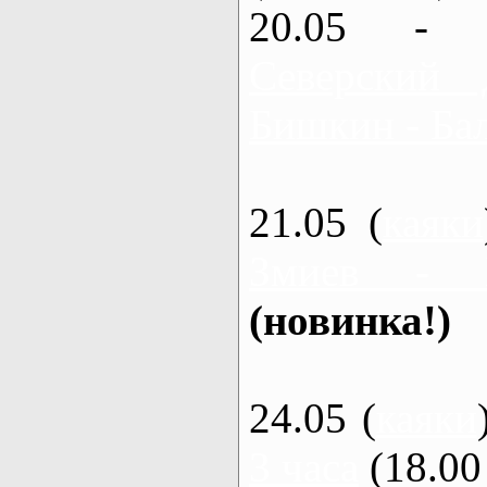
20.05 - 
Северский 
Бишкин - Бал
21.05 (
каяки
Змиев - 
(новинка!)
24.05 (
каяки
3 часа
(18.00 