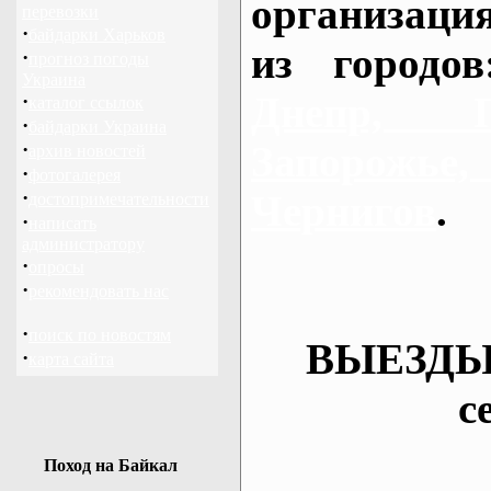
организаци
перевозки
·
байдарки Харьков
из городо
·
прогноз погоды
Украина
Днепр, П
·
каталог ссылок
·
байдарки Украина
·
Запорож
архив новостей
·
фотогалерея
·
Чернигов
.
достопримечательности
·
написать
администратору
·
опросы
·
рекомендовать нас
·
поиск по новостям
ВЫЕЗДЫ
·
карта сайта
с
Поход на Байкал