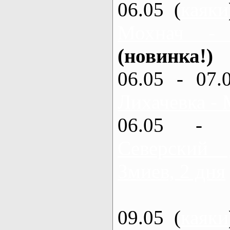
06.05 (
каяки
Мохнач -
(новинка!)
06.05 - 07.
Лихачевка - 
06.05 - 
Северский
Змиев, 2 дня
09.05 (
каяки