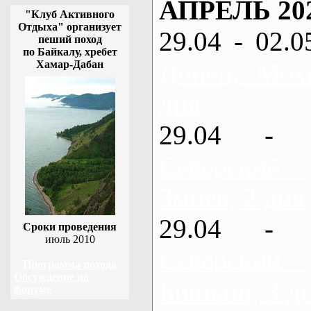
АПРЕЛЬ 20
"Клуб Активного
Отдыха" организует
29.04 - 02.0
пеший поход
по Байкалу, хребет
Донец, Мох
Хамар-Дабан
дня
29.04 - 
Северский
Змиев, 2 дня
29.04 - 
Сроки проведения
июль 2010
Северский
Программа похода
Обсуждение на
Бишкин, 3 д
форуме