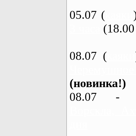
05.07 (
каяки
3 часа
(18.00 
08.07 (
каяки
Черемушное
(новинка!)
08.07 - 
Ворскла, Ах
дня