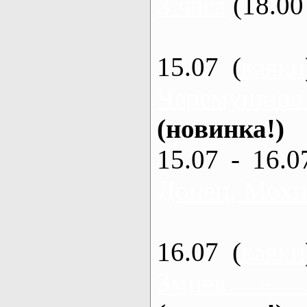
3 часа
(18.00 
15.07 (
каяки
Черемушное
(новинка!)
15.07 - 16.0
Донец, Мохна
16.07 (
каяки
Змиев - 