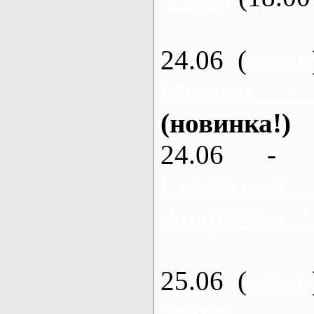
24.06 (
каяки
Мохнач -
(новинка!)
24.06 - 
Северский
Андреевка, 2
25.06 (
каяки
Змиев - 