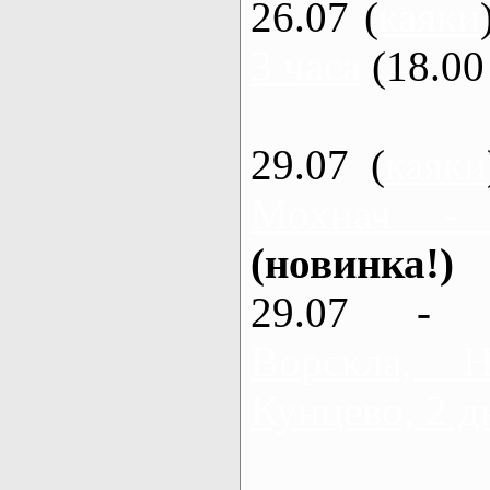
26.07 (
каяки
3 часа
(18.00 
29.07 (
каяки
Мохнач -
(новинка!)
29.07 - 
Ворскла,
Кунцево, 2 д