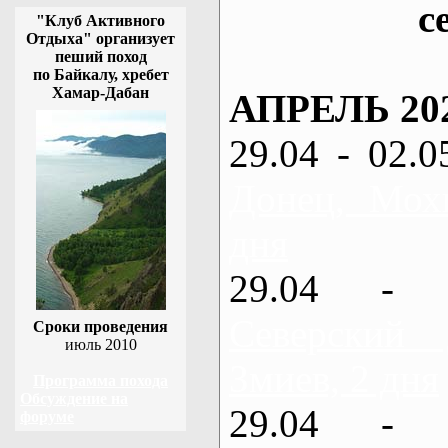
с
"Клуб Активного
Отдыха" организует
пеший поход
по Байкалу, хребет
Хамар-Дабан
АПРЕЛЬ 20
29.04 - 02.0
Донец, Мох
дня
29.04 - 
Северский
Сроки проведения
июль 2010
Змиев, 2 дня
Программа похода
Обсуждение на
29.04 - 
форуме