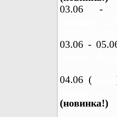
03.06 - 
Ворскла,
Новые Санжа
03.06 - 05.0
Донец, Мохн
04.06 (
каяки
Змиев - 
(новинка!)