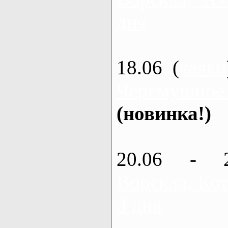
дня
18.06 (
каяки
Черемушное
(новинка!)
20.06 - 
Ворскла, Кот
3 дня