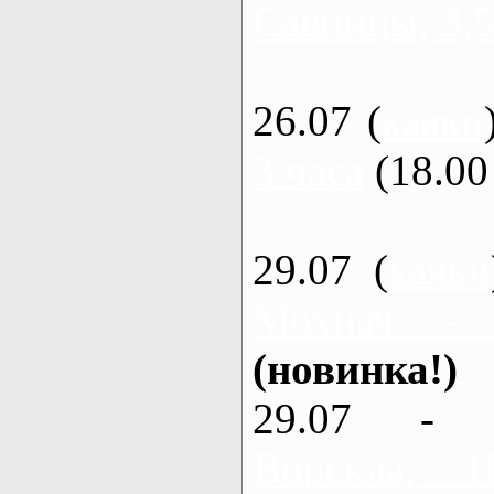
Савинцы, 3,5
26.07 (
каяки
3 часа
(18.00 
29.07 (
каяки
Мохнач -
(новинка!)
29.07 - 
Ворскла,