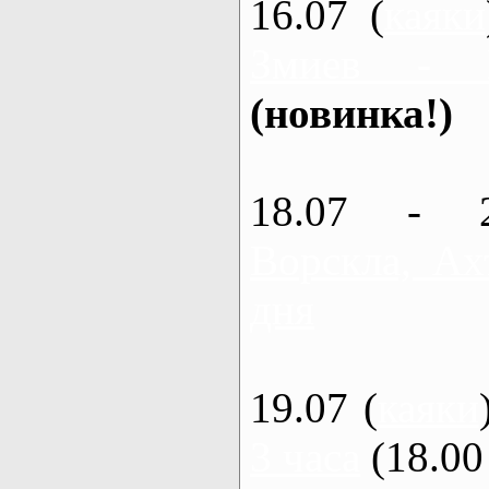
16.07 (
каяки
Змиев - 
(новинка!)
18.07 - 
Ворскла, Ах
дня
19.07 (
каяки
3 часа
(18.00 