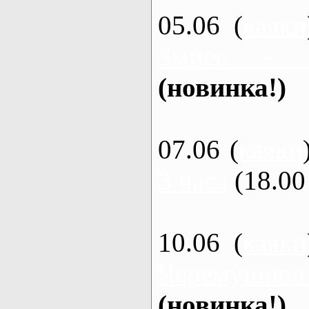
05.06 (
каяки
Змиев - 
(новинка!)
07.06 (
каяки
3 часа
(18.00 
10.06 (
каяки
Черемушное
(новинка!)