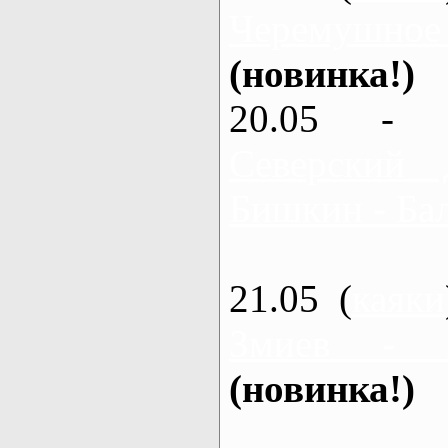
Черемушное
(новинка!)
20.05 - 
Северский 
Бишкин - Бал
21.05 (
каяки
Змиев - 
(новинка!)