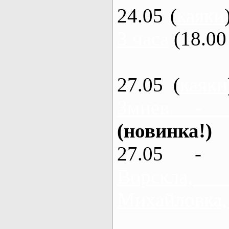
24.05 (
каяки
3 часа
(18.00 
27.05 (
каяки
Змиев - 
(новинка!)
27.05 - 
Ворскла
Михайловка,