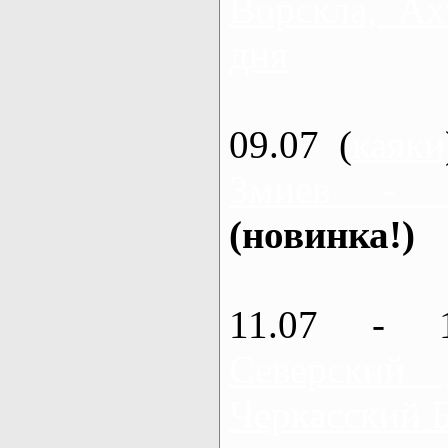
Ворскла, Ах
дня
09.07 (
каяки
Змиев - 
(новинка!)
11.07 - 
Северский
Черкасский 