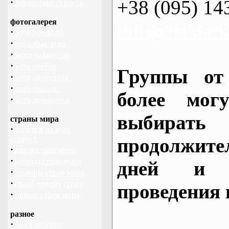
+38 (095) 14
·
библиотека туриста
фотогалерея
info@baidark
·
фото природы
·
фотообои зима
·
фотографии гор
·
фото цветов
Группы от
·
фото животных
·
фото лошади
более могу
·
фото дельфинов
выбирать
страны мира
·
погода в разных
продолжител
странах
·
флаги стран мира
·
валюты стран мира
дней и 
·
столицы стран мира
·
языки разных стран
проведения 
·
климат стран мира
разное
·
пассажирские