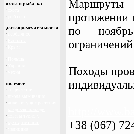
Маршрут
охота и рыбалка
·
охота
протяжении в
·
рыбалка
по нояб
достопримечательности
·
необычное
·
ограничений 
Карпаты
·
Крым
·
Польша
·
Украина
Походы пров
·
Чехия
индивидуаль
полезное
·
снаряжение
·
школа выживания
·
дикорастущие растения
http://www.ba
·
кладовая природы
·
советы туристу
+38 (067) 72
·
кухня, питание
·
медицина