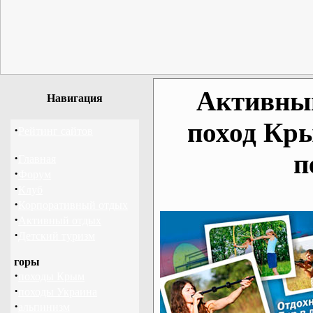
Активный
Навигация
поход Кр
·
Рейтинг сайтов
п
·
Главная
·
Форум
·
Клуб
·
Корпоративный отдых
·
Активный отдых
·
Детский туризм
горы
·
походы Крым
·
походы Украина
·
альпинизм