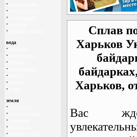
·
горные лыжи
·
горные походы
·
скалолазание
·
сноуборд
Сплав по
·
треккинг, походы
Харьков У
вода
·
байдарки
байдар
·
виндсерфинг
·
дайвинг
байдарках
·
катамаранинг
·
каякинг
Харьков, о
·
рафтинг
·
яхтинг
земля
·
велотуризм
Вас жде
·
дальние страны
·
геокэшинг
увлекательн
·
диггерство
·
конный туризм