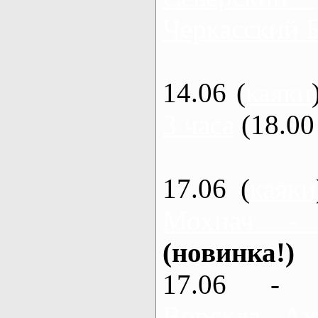
Черкасский 
14.06 (
каяки
3 часа
(18.00 
17.06 (
каяки
Мохнач -
(новинка!)
17.06 - 
Ворскла, Ах