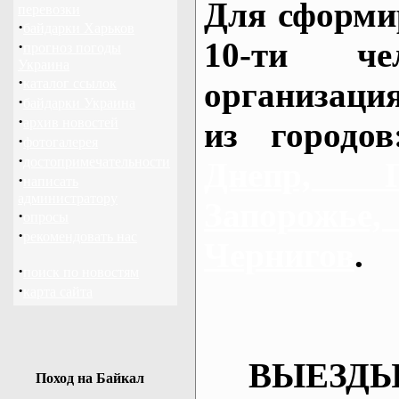
Для сформи
перевозки
·
байдарки Харьков
10-ти че
·
прогноз погоды
Украина
·
каталог ссылок
организаци
·
байдарки Украина
·
архив новостей
из городо
·
фотогалерея
·
достопримечательности
Днепр, П
·
написать
администратору
Запорож
·
опросы
·
рекомендовать нас
Чернигов
.
·
поиск по новостям
·
карта сайта
ВЫЕЗДЫ
Поход на Байкал