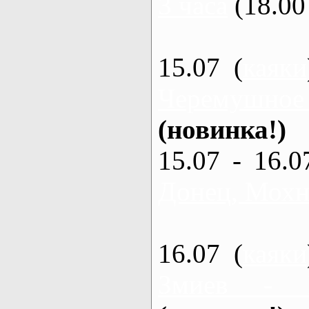
3 часа
(18.00 
15.07 (
каяки
Черемушное
(новинка!)
15.07 - 16.0
Донец, Мохна
16.07 (
каяки
Змиев - 