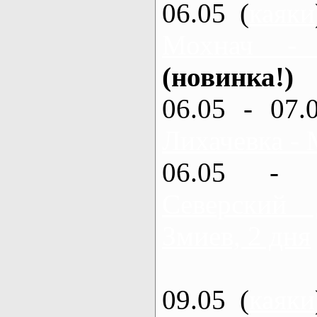
06.05 (
каяки
Мохнач -
(новинка!)
06.05 - 07.
Лихачевка - 
06.05 - 
Северский
Змиев, 2 дня
09.05 (
каяки