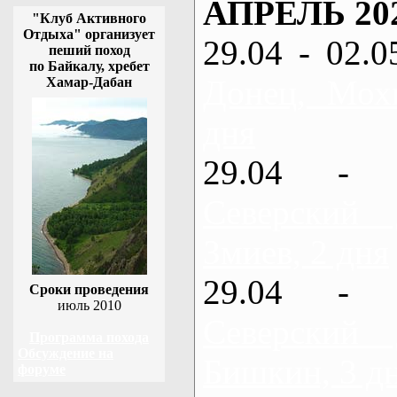
АПРЕЛЬ 20
"Клуб Активного
Отдыха" организует
29.04 - 02.0
пеший поход
по Байкалу, хребет
Донец, Мох
Хамар-Дабан
дня
29.04 - 
Северский
Змиев, 2 дня
29.04 - 
Сроки проведения
июль 2010
Северский
Программа похода
Обсуждение на
Бишкин, 3 д
форуме