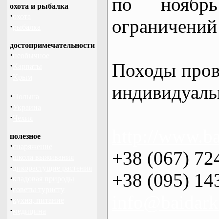
по нояб
охота и рыбалка
·
охота
ограничений 
·
рыбалка
достопримечательности
·
необычное
Походы пров
·
Карпаты
·
Крым
индивидуаль
·
Польша
·
Украина
·
Чехия
http://www.ba
полезное
·
снаряжение
+38 (067) 72
·
школа выживания
·
дикорастущие растения
+38 (095) 14
·
кладовая природы
·
советы туристу
info@baidark
·
кухня, питание
·
медицина