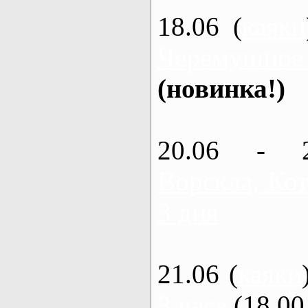
18.06 (
каяки
Черемушное
(новинка!)
20.06 - 
Ворскла, Кот
3 дня
21.06 (
каяки
3 часа
(18.00 