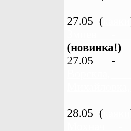
27.05 (
каяки
Змиев - 
(новинка!)
27.05 - 
Ворскла
Михайловка,
28.05 (
каяки
Мохнач -