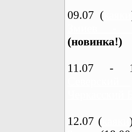
09.07 (
каяки
Змиев - 
(новинка!)
11.07 - 
Северский
Черкасский 
12.07 (
каяки