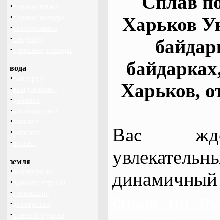
Сплав по
·
горные лыжи
·
горные походы
Харьков У
·
скалолазание
·
сноуборд
байдар
·
треккинг, походы
байдарках
вода
·
байдарки
Харьков, о
·
виндсерфинг
·
дайвинг
·
катамаранинг
·
каякинг
Вас жде
·
рафтинг
·
яхтинг
увлекательн
земля
·
велотуризм
динамичный
·
дальние страны
·
геокэшинг
сплав по ре
·
диггерство
·
конный туризм