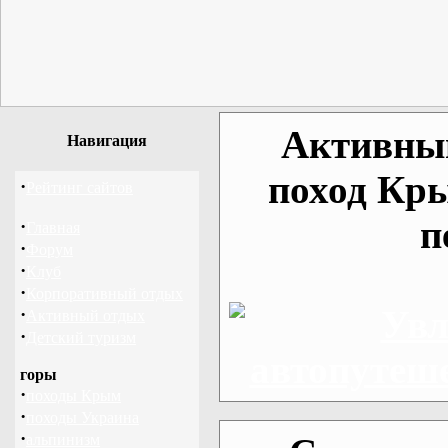
Активный
Навигация
поход Кр
·
Рейтинг сайтов
п
·
Главная
·
Форум
·
Клуб
·
Корпоративный отдых
·
Активный отдых
·
Детский туризм
горы
·
походы Крым
·
походы Украина
·
альпинизм