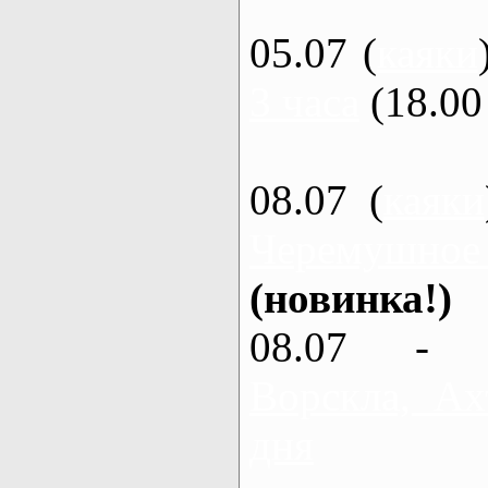
05.07 (
каяки
3 часа
(18.00 
08.07 (
каяки
Черемушное
(новинка!)
08.07 - 
Ворскла, Ах
дня