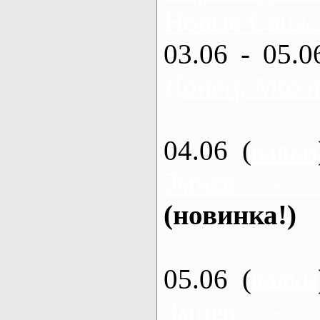
Новые Санжа
03.06 - 05.0
Донец, Мохн
04.06 (
каяки
Змиев - 
(новинка!)
05.06 (
каяки
Змиев - 