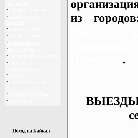
организаци
перевозки
·
байдарки Харьков
из городо
·
прогноз погоды
Украина
Днепр, П
·
каталог ссылок
·
байдарки Украина
·
Запорож
архив новостей
·
фотогалерея
·
Чернигов
.
достопримечательности
·
написать
администратору
·
опросы
·
рекомендовать нас
·
поиск по новостям
ВЫЕЗДЫ
·
карта сайта
с
Поход на Байкал