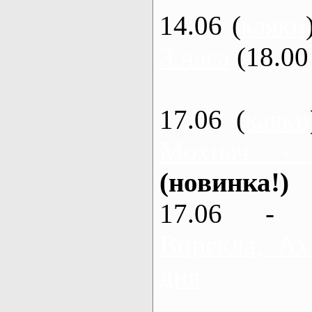
14.06 (
каяки
3 часа
(18.00 
17.06 (
каяки
Мохнач -
(новинка!)
17.06 - 
Ворскла, Ах
дня