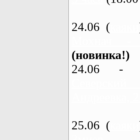
24.06 (
каяки
Мохнач -
(новинка!)
24.06 - 
Северский
Андреевка, 2
25.06 (
каяки
Змиев - 