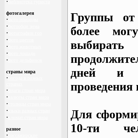
·
библиотека туриста
фотогалерея
Группы от
·
фото природы
·
фотообои зима
более могу
·
фотографии гор
·
фото цветов
выбирать
·
фото животных
·
фото лошади
продолжител
·
фото дельфинов
дней и 
страны мира
·
погода в разных
проведения 
странах
·
флаги стран мира
·
валюты стран мира
·
столицы стран мира
·
Для сформи
языки разных стран
·
климат стран мира
10-ти че
разное
·
пассажирские