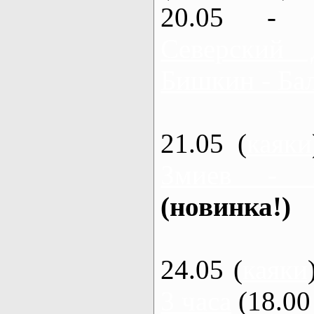
20.05 - 
Северский 
Бишкин - Бал
21.05 (
каяки
Змиев - 
(новинка!)
24.05 (
каяки
3 часа
(18.00 