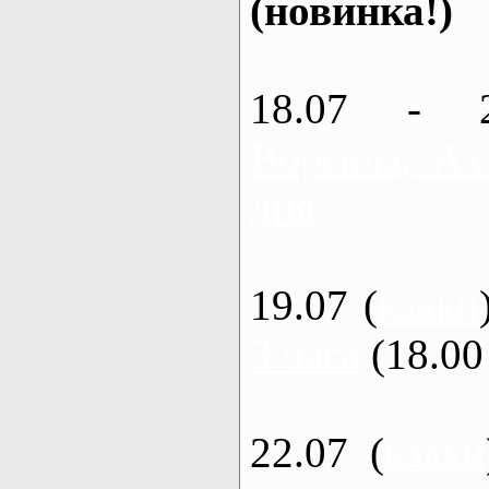
(новинка!)
18.07 - 
Ворскла, Ах
дня
19.07 (
каяки
3 часа
(18.00 
22.07 (
каяки