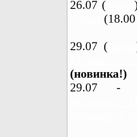
26.07 (
каяки
3 часа
(18.00 
29.07 (
каяки
Мохнач -
(новинка!)
29.07 - 
Ворскла,
Кунцево, 2 д