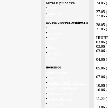
охота и рыбалка
24.05 (
·
охота
27.05 (
·
рыбалка
27.05 -
достопримечательности
28.05 (
·
необычное
31.05 (
·
Карпаты
·
ИЮНЬ 
Крым
03.06 (
03.06 -
·
Польша
03.06 -
·
Украина
·
Чехия
04.06 (
полезное
05.06 (
·
снаряжение
·
07.06 (
школа выживания
·
дикорастущие растения
10.06 (
·
кладовая природы
10.06 -
·
советы туристу
·
11.06 (
кухня, питание
·
медицина
13.06 -