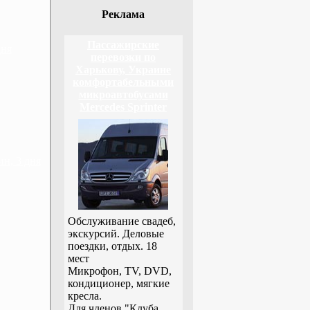
Реклама
Пассажирские
дня
перевозки по
Харькову, Украине
комфортабельными
микроавтобусами
Mercedes Sprinter
н, 3 дня
Обслуживание свадеб,
экскурсий. Деловые
поездки, отдых. 18
мест
Микрофон, TV, DVD,
кондиционер, мягкие
кресла.
Для членов "Клуба