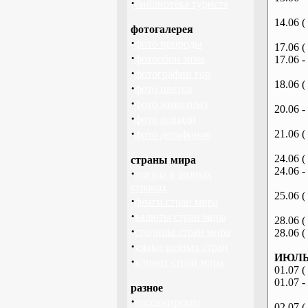
·
библиотека туриста
14.06 (
фотогалерея
·
фото природы
17.06 (
·
фотообои зима
17.06 -
·
фотографии гор
18.06 (
·
фото цветов
·
фото животных
20.06 -
·
фото лошади
·
21.06 (
фото дельфинов
24.06 (
страны мира
24.06 -
·
погода в разных
странах
25.06 (
·
флаги стран мира
·
валюты стран мира
28.06 (
·
столицы стран мира
28.06 (
·
языки разных стран
ИЮЛЬ 
·
климат стран мира
01.07 (
01.07 -
разное
·
пассажирские
02.07 (