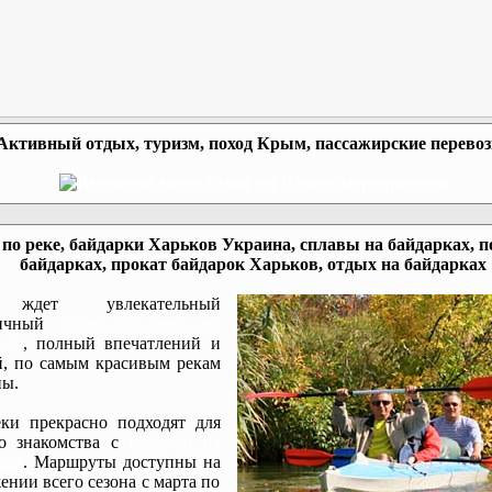
Активный отдых, туризм, поход Крым, пассажирские перево
по реке, байдарки Харьков Украина, сплавы на байдарках, п
байдарках, прокат байдарок Харьков, отдых на байдарках
ждет увлекательный
мичный
сплав по реке на
ках
, полный впечатлений и
, по самым красивым рекам
ы.
ки прекрасно подходят для
го знакомства с
походом на
ках
. Маршруты доступны на
ении всего сезона с марта по