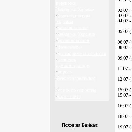
перевозки
·
байдарки Харьков
02.07 -
·
02.07 -
прогноз погоды
04.07 -
Украина
·
каталог ссылок
05.07 (
·
байдарки Украина
·
архив новостей
08.07 (
·
фотогалерея
08.07 -
·
достопримечательности
09.07 (
·
написать
администратору
11.07 -
·
опросы
·
рекомендовать нас
12.07 (
·
15.07 (
поиск по новостям
15.07 -
·
карта сайта
16.07 (
18.07 -
Поход на Байкал
19.07 (