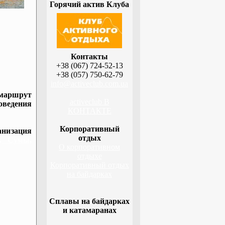
Горячий актив Клуба
Контакты
+38 (067) 724-52-13
+38 (057) 750-62-79
info@activeclub.com.ua
 маршрут
activeclub В
оведения
КОНТАКТЕ
Корпоративный
низация
отдых
а, Сумы,
О корпоративном
отдыхе
Корпоративный отдых
на байдарках
Сплавы на байдарках
и катамаранах