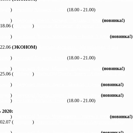
каяки
)
Вечерний Харьков, 3 часа
(18.00 - 21.00)
каяки
)
Северский Донец, Мохнач - Зидьки, 1 день
(новинка!)
 18.06 (
байдарки
)
Ворскла, Ахтырка - Куземин, 2 дня
каяки
)
Северский Донец, Черемушное - Змиев, 1 день
(новинка!)
 22.06
(ЭКОНОМ)
Ворскла, Котельва - Михайловка, 3 дня
каяки
)
Вечерний Харьков, 3 часа
(18.00 - 21.00)
каяки
)
Северский Донец, Мохнач - Зидьки, 1 день
(новинка!)
 25.06 (
байдарки
)
Северский Донец, Змиев - Андреевка, 2 дня
каяки
)
Северский Донец, Змиев - Бишкин, 1 день
(новинка!)
каяки
)
Северский Донец, Змиев - Бишкин, 1 день
(новинка!)
каяки
)
Вечерний Харьков, 3 часа
(18.00 - 21.00)
2020:
каяки
)
Северский Донец, Черемушное - Змиев, 1 день
(новинка!)
 02.07 (
байдарки
)
Северский Донец, Змиев - Андреевка, 2 дня
каяки
)
Северский Донец, Змиев - Бишкин, 1 день
(новинка!)