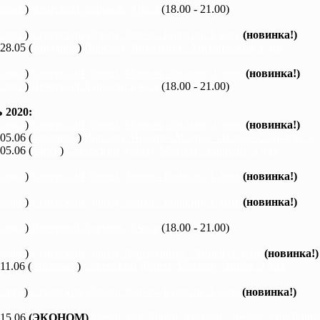
каяки
)
Вечерний Харьков, 3 часа
(18.00 - 21.00)
каяки
)
Северский Донец, Змиев - Бишкин, 1 день
(новинка!)
 28.05 (
байдарки
)
Ворскла, Лихачевка - Михайловка, 2 дня
каяки
)
Северский Донец, Мохнач - Зидьки, 1 день
(новинка!)
каяки
)
Вечерний Харьков, 3 часа
(18.00 - 21.00)
2020:
каяки
)
Северский Донец, Мохнач - Зидьки, 1 день
(новинка!)
 05.06 (
байдарки
)
Ворскла, Нижние Млыны - Новые Санжары, 3 
 05.06 (
каяки
)
Северский Донец, Мохнач - Бишкин, 3 дня
каяки
)
Северский Донец, Змиев - Бишкин, 1 день
(новинка!)
каяки
)
Северский Донец, Змиев - Бишкин, 1 день
(новинка!)
каяки
)
Вечерний Харьков, 3 часа
(18.00 - 21.00)
каяки
)
Северский Донец, Черемушное - Змиев, 1 день
(новинка!)
 11.06 (
байдарки
)
Северский Донец, Мохнач - Змиев, 2 дня
каяки
)
Северский Донец, Змиев - Бишкин, 1 день
(новинка!)
 15.06
(ЭКОНОМ)
Северский Донец, Мохнач - Черкасский Бишки