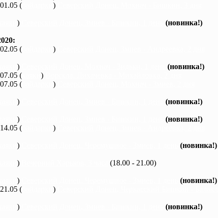
 01.05 (
байдарки
)
Северский Донец, Мохнач - Бишкин, 3 дня
каяки
)
Северский Донец, Змиев - Бишкин, 1 день
(новинка!)
020:
 02.05 (
байдарки
)
Северский Донец, Змиев - Андреевка, 2 дня
каяки
)
Северский Донец, Мохнач - Зидьки, 1 день
(новинка!)
 07.05 (
каяки
)
Ворскла, Лихачевка - Михайловка, 2 дня
 07.05 (
байдарки
)
Северский Донец, Мохнач - Змиев, 2 дня
каяки
)
Северский Донец, Змиев - Бишкин, 1 день
(новинка!)
каяки
)
Северский Донец, Змиев - Бишкин, 1 день
(новинка!)
 14.05 (
байдарки
)
Северский Донец, Змиев - Андреевка, 2 дня
каяки
)
Северский Донец, Черемушное - Змиев, 1 день
(новинка!)
каяки
)
Вечерний Харьков, 3 часа
(18.00 - 21.00)
каяки
)
Северский Донец, Черемушное - Змиев, 1 день
(новинка!)
 21.05 (
байдарки
)
Северский Донец, Черкасский Бишкин - Балакле
каяки
)
Северский Донец, Змиев - Бишкин, 1 день
(новинка!)