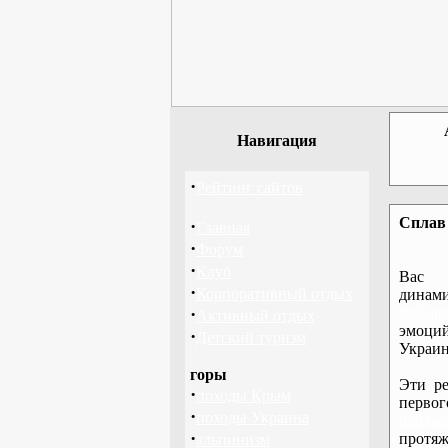
Навигация
·
Рейтинг сайтов
Сплав 
·
Главная
·
Форум
·
Клуб
Вас 
·
Корпоративный отдых
дина
·
байдар
Активный отдых
эмоций
·
Детский туризм
Украин
горы
Эти ре
·
походы Крым
перво
·
походы Украина
байдар
·
протяж
альпинизм