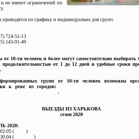
 и не имеют ограничений по
у.
 проводятся по графику и индивидуально для групп.
www.baidarki.com.ua/
7) 724-52-13
5) 143-91-49
idarki.com.ua
 от 10-ти человек и более могут самостоятельно выбирать
 продолжительностью от 1 до 12 дней и удобные сроки пр
.
формированных групп от 10-ти человек возможна орга
вки к реке из городов:
Харьков, Киев, Днепр, Полтав
жье, Черкассы, Чернигов
.
ВЫЕЗДЫ ИЗ ХАРЬКОВА
сезон 2020
Ь 2020:
 02.05 (
каяки
)
Северский Донец, Мохнач - Андреевка, 4 дня
 30.04 (
байдарки
)
Северский Донец, Мохнач - Змиев, 2 дня