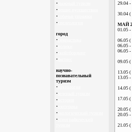
·
29.04 -
лыжный туризм
·
пешие путешествия
30.04 (
·
собачьи упряжки
·
спелеология
МАЙ 2
01.05 -
город
·
гимнастика
06.05 (
·
06.05 -
ролики
06.05 -
·
скейтбординг
·
фитнес
09.05 (
научно-
13.05 (
познавательный
13.05 -
туризм
·
археология
14.05 (
·
зеленый туризм
17.05 (
·
история
·
эзотерика
20.05 (
·
экологический туризм
20.05 -
·
этнографический
туризм
21.05 (