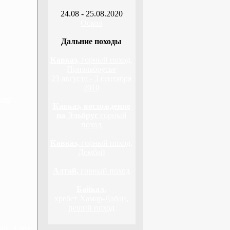
24.08 - 25.08.2020
Оскол
Дальние походы
Кавказ,
горный поход,
Приэльбрусье
23 августа - 3 сентября
2010
дня
Кавказ, восхождение
на Эльбрус
горный
поход
Кавказ,
горный поход,
Домбай
Алтай,
горный поход
Байкал,
хребет Хамар-Дабан,
пеший поход
н, 3 дня