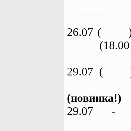
Савинцы, 3,5
26.07 (
каяки
3 часа
(18.00 
29.07 (
каяки
Мохнач -
(новинка!)
29.07 - 
Ворскла,