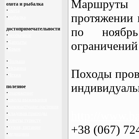
Маршрут
охота и рыбалка
·
охота
протяжении в
·
рыбалка
по нояб
достопримечательности
·
необычное
·
ограничений 
Карпаты
·
Крым
·
Польша
·
Украина
Походы пров
·
Чехия
индивидуаль
полезное
·
снаряжение
·
школа выживания
·
дикорастущие растения
http://www.ba
·
кладовая природы
·
советы туристу
+38 (067) 72
·
кухня, питание
·
медицина