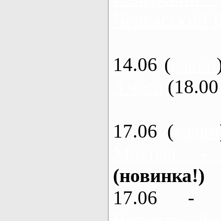
Черкасский 
14.06 (
каяки
3 часа
(18.00 
17.06 (
каяки
Мохнач -
(новинка!)
17.06 - 
Ворскла, Ах