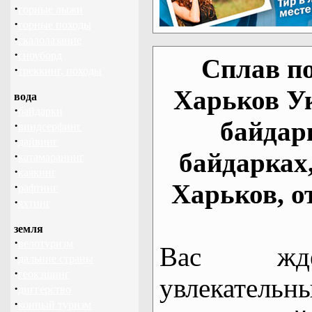
·
горные лыжи
·
горные походы
·
скалолазание
·
сноуборд
Сплав по
·
треккинг, походы
Харьков У
вода
·
байдарки
байдар
·
виндсерфинг
·
дайвинг
байдарках
·
катамаранинг
·
каякинг
Харьков, о
·
рафтинг
·
яхтинг
земля
·
велотуризм
Вас жде
·
дальние страны
·
геокэшинг
увлекательн
·
диггерство
·
конный туризм