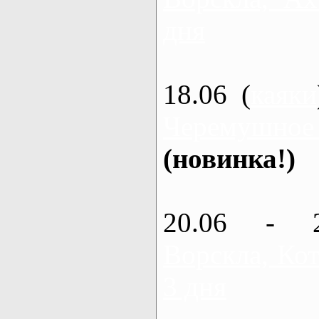
дня
18.06 (
каяки
Черемушное
(новинка!)
20.06 - 
Ворскла, Кот
3 дня