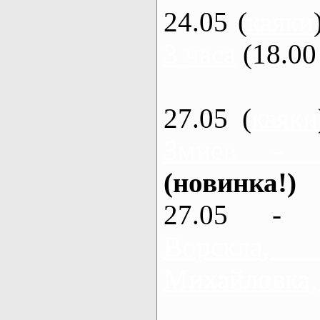
24.05 (
каяки
3 часа
(18.00 
27.05 (
каяки
Змиев - 
(новинка!)
27.05 - 
Ворскла
Михайловка,