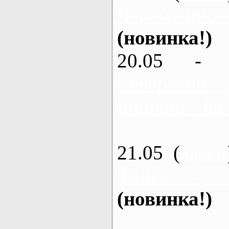
Черемушное
(новинка!)
20.05 - 
Северский 
Бишкин - Бал
21.05 (
каяки
Змиев - 
(новинка!)