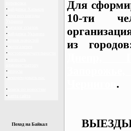
Для сформи
перевозки
·
байдарки Харьков
10-ти че
·
прогноз погоды
Украина
·
каталог ссылок
организаци
·
байдарки Украина
·
архив новостей
из городо
·
фотогалерея
·
достопримечательности
Днепр, П
·
написать
администратору
Запорож
·
опросы
·
рекомендовать нас
Чернигов
.
·
поиск по новостям
·
карта сайта
ВЫЕЗДЫ
Поход на Байкал