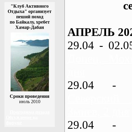
с
"Клуб Активного
Отдыха" организует
пеший поход
по Байкалу, хребет
Хамар-Дабан
АПРЕЛЬ 20
29.04 - 02.0
Донец, Мох
дня
29.04 - 
Северский
Сроки проведения
июль 2010
Змиев, 2 дня
Программа похода
Обсуждение на
29.04 - 
форуме