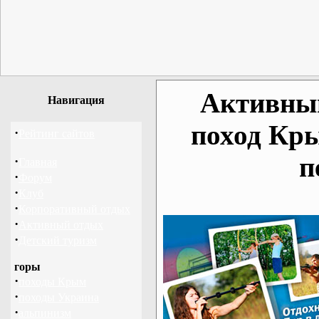
Активный
Навигация
поход Кр
·
Рейтинг сайтов
п
·
Главная
·
Форум
·
Клуб
·
Корпоративный отдых
·
Активный отдых
·
Детский туризм
горы
·
походы Крым
·
походы Украина
·
альпинизм