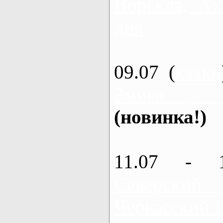
Ворскла, Ах
дня
09.07 (
каяки
Змиев - 
(новинка!)
11.07 - 
Северский
Черкасский 