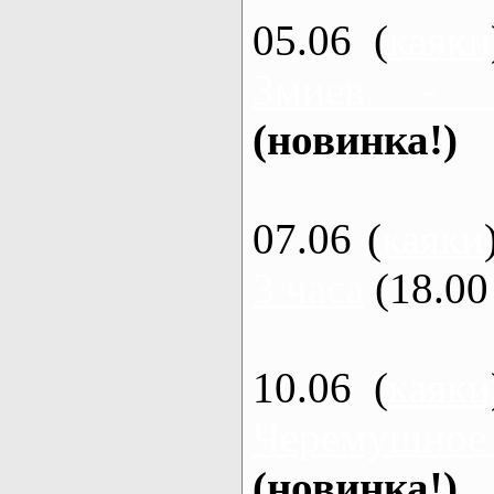
05.06 (
каяки
Змиев - 
(новинка!)
07.06 (
каяки
3 часа
(18.00 
10.06 (
каяки
Черемушное
(новинка!)