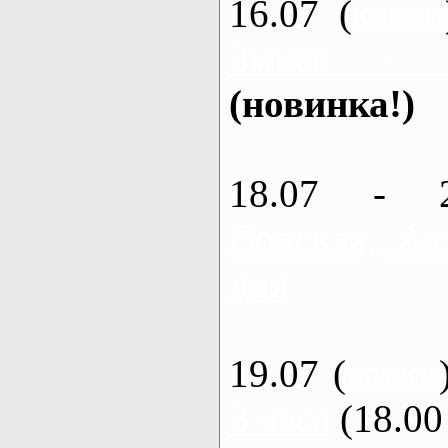
16.07 (
каяки
Змиев - 
(новинка!)
18.07 - 
Ворскла, Ах
дня
19.07 (
каяки
3 часа
(18.00 