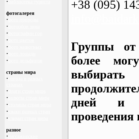
+38 (095) 14
·
библиотека туриста
фотогалерея
info@baidark
·
фото природы
·
фотообои зима
·
фотографии гор
·
фото цветов
Группы от
·
фото животных
·
фото лошади
более могу
·
фото дельфинов
выбирать
страны мира
·
погода в разных
продолжител
странах
·
флаги стран мира
·
валюты стран мира
дней и 
·
столицы стран мира
·
языки разных стран
проведения 
·
климат стран мира
разное
·
пассажирские