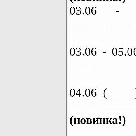
03.06 - 
Ворскла,
Новые Санжа
03.06 - 05.0
Донец, Мохн
04.06 (
каяки
Змиев - 
(новинка!)