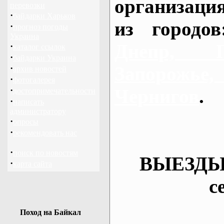
организаци
перевозки
·
байдарки Харьков
из городо
·
прогноз погоды
Украина
Днепр, П
·
каталог ссылок
·
байдарки Украина
·
Запорож
архив новостей
·
фотогалерея
·
Чернигов
.
достопримечательности
·
написать
администратору
·
опросы
·
рекомендовать нас
·
поиск по новостям
ВЫЕЗДЫ
·
карта сайта
с
Поход на Байкал