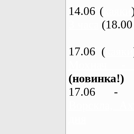
14.06 (
каяки
3 часа
(18.00 
17.06 (
каяки
Мохнач -
(новинка!)
17.06 - 
Ворскла, Ах
дня