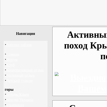
Активный
Навигация
поход Кр
·
Рейтинг сайтов
п
·
Главная
·
Форум
·
Клуб
·
Корпоративный отдых
·
Активный отдых
·
Детский туризм
горы
·
походы Крым
·
походы Украина
·
альпинизм