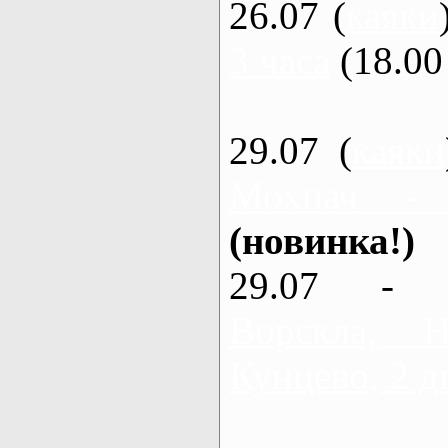
26.07 (
каяки
3 часа
(18.00 
29.07 (
каяки
Мохнач -
(новинка!)
29.07 - 
Ворскла,
Кунцево, 2 д