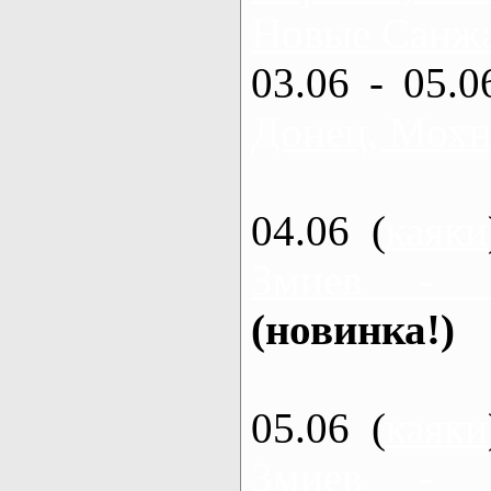
Новые Санжа
03.06 - 05.0
Донец, Мохн
04.06 (
каяки
Змиев - 
(новинка!)
05.06 (
каяки
Змиев - 