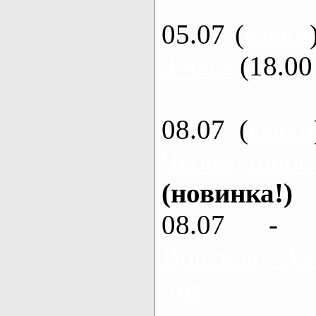
05.07 (
каяки
3 часа
(18.00 
08.07 (
каяки
Черемушное
(новинка!)
08.07 - 
Ворскла, Ах
дня