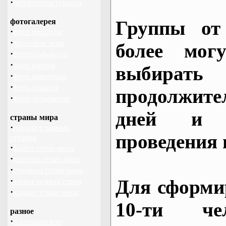
·
библиотека туриста
фотогалерея
Группы от
·
фото природы
·
фотообои зима
более могу
·
фотографии гор
·
фото цветов
выбирать
·
фото животных
·
фото лошади
продолжител
·
фото дельфинов
дней и 
страны мира
·
погода в разных
проведения 
странах
·
флаги стран мира
·
валюты стран мира
·
столицы стран мира
·
Для сформи
языки разных стран
·
климат стран мира
10-ти че
разное
·
пассажирские