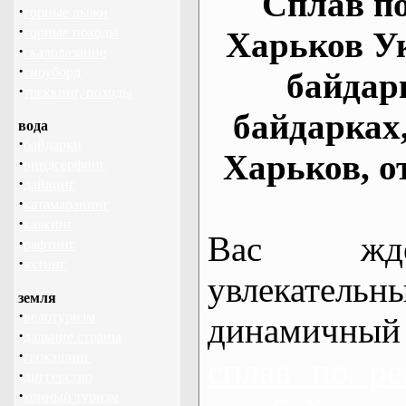
Сплав по
·
горные лыжи
·
горные походы
Харьков У
·
скалолазание
·
сноуборд
байдар
·
треккинг, походы
байдарках
вода
·
байдарки
Харьков, о
·
виндсерфинг
·
дайвинг
·
катамаранинг
·
каякинг
Вас жде
·
рафтинг
·
яхтинг
увлекательн
земля
·
велотуризм
динамичный
·
дальние страны
·
геокэшинг
сплав по ре
·
диггерство
·
конный туризм