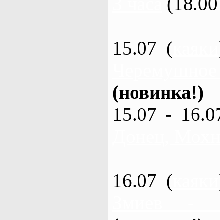
3 часа
(18.00 
15.07 (
каяки
Черемушное
(новинка!)
15.07 - 16.0
Донец, Мохна
16.07 (
каяки
Змиев - 