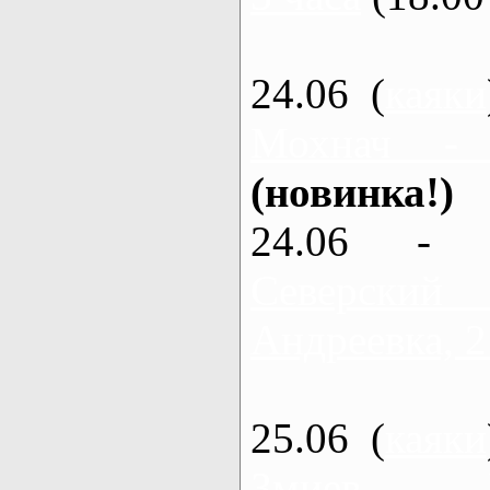
24.06 (
каяки
Мохнач -
(новинка!)
24.06 - 
Северский
Андреевка, 2
25.06 (
каяки
Змиев - 