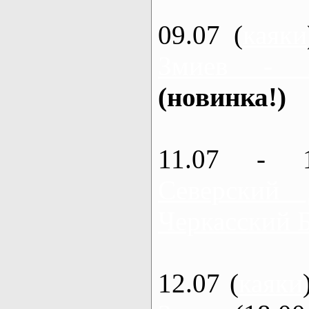
09.07 (
каяки
Змиев - 
(новинка!)
11.07 - 
Северский
Черкасский 
12.07 (
каяки