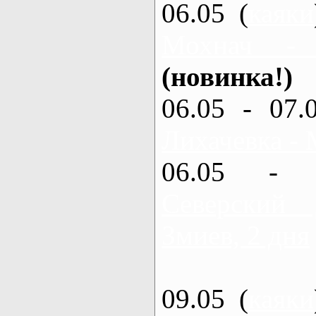
06.05 (
каяки
Мохнач -
(новинка!)
06.05 - 07.
Лихачевка - 
06.05 - 
Северский
Змиев, 2 дня
09.05 (
каяки