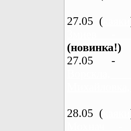
27.05 (
каяки
Змиев - 
(новинка!)
27.05 - 
Ворскла
Михайловка,
28.05 (
каяки
Мохнач -