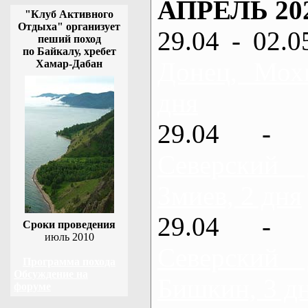
АПРЕЛЬ 20
"Клуб Активного
Отдыха" организует
29.04 - 02.0
пеший поход
по Байкалу, хребет
Донец, Мох
Хамар-Дабан
дня
29.04 - 
Северский
Змиев, 2 дня
29.04 - 
Сроки проведения
июль 2010
Северский
Программа похода
Обсуждение на
Бишкин, 3 д
форуме