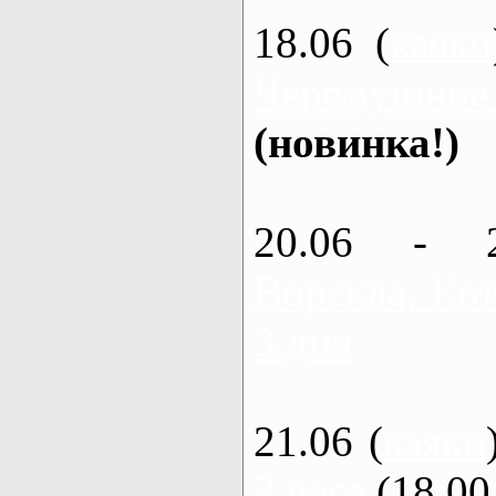
18.06 (
каяки
Черемушное
(новинка!)
20.06 - 
Ворскла, Кот
3 дня
21.06 (
каяки
3 часа
(18.00 