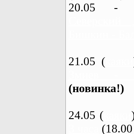
20.05 - 
Северский 
Бишкин - Бал
21.05 (
каяки
Змиев - 
(новинка!)
24.05 (
каяки
3 часа
(18.00 