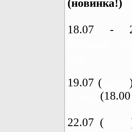
(новинка!)
18.07 - 
Ворскла, Ах
дня
19.07 (
каяки
3 часа
(18.00 
22.07 (
каяки