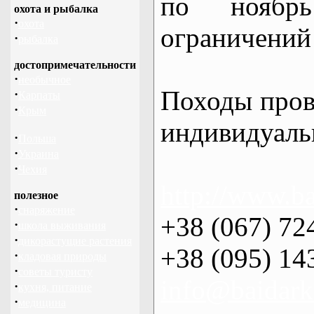
по нояб
охота и рыбалка
·
охота
ограничений 
·
рыбалка
достопримечательности
·
необычное
Походы пров
·
Карпаты
·
Крым
индивидуаль
·
Польша
·
Украина
·
Чехия
http://www.ba
полезное
·
снаряжение
+38 (067) 72
·
школа выживания
·
дикорастущие растения
+38 (095) 14
·
кладовая природы
·
советы туристу
info@baidark
·
кухня, питание
·
медицина