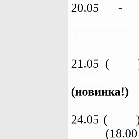
20.05 - 
Северский 
Бишкин - Бал
21.05 (
каяки
Змиев - 
(новинка!)
24.05 (
каяки
3 часа
(18.00 