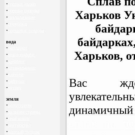
Сплав по
·
горные лыжи
·
горные походы
Харьков У
·
скалолазание
·
сноуборд
байдар
·
треккинг, походы
байдарках
вода
·
байдарки
Харьков, о
·
виндсерфинг
·
дайвинг
·
катамаранинг
·
каякинг
Вас жде
·
рафтинг
·
яхтинг
увлекательн
земля
·
велотуризм
динамичный
·
дальние страны
·
геокэшинг
сплав по ре
·
диггерство
·
конный туризм