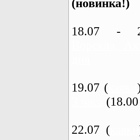
(новинка!)
18.07 - 
Ворскла, Ах
дня
19.07 (
каяки
3 часа
(18.00 
22.07 (
каяки