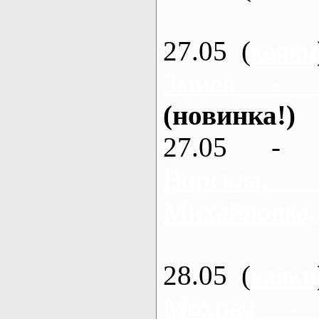
27.05 (
каяки
Змиев - 
(новинка!)
27.05 - 
Ворскла
Михайловка,
28.05 (
каяки
Мохнач -