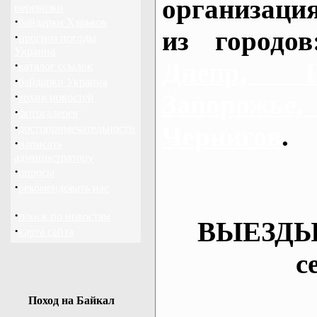
организаци
перевозки
·
байдарки Харьков
из городо
·
прогноз погоды
Украина
Днепр, П
·
каталог ссылок
·
байдарки Украина
·
Запорож
архив новостей
·
фотогалерея
·
Чернигов
.
достопримечательности
·
написать
администратору
·
опросы
·
рекомендовать нас
·
поиск по новостям
ВЫЕЗДЫ
·
карта сайта
с
Поход на Байкал