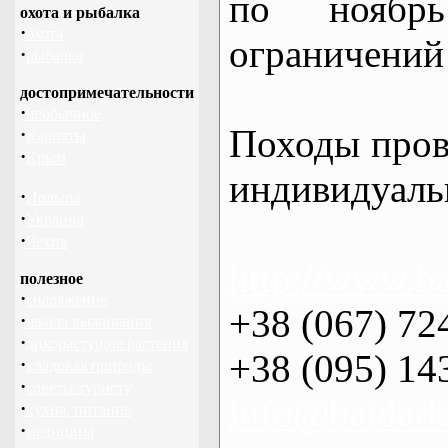
по нояб
охота и рыбалка
·
охота
ограничений 
·
рыбалка
достопримечательности
·
необычное
Походы пров
·
Карпаты
·
Крым
индивидуаль
·
Польша
·
Украина
·
Чехия
http://www.ba
полезное
·
снаряжение
+38 (067) 72
·
школа выживания
·
дикорастущие растения
+38 (095) 14
·
кладовая природы
·
советы туристу
info@baidark
·
кухня, питание
·
медицина