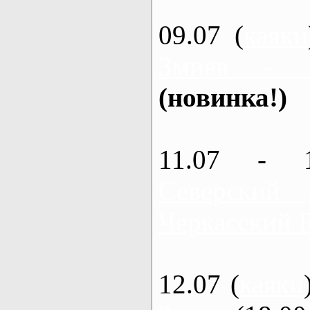
09.07 (
каяки
Змиев - 
(новинка!)
11.07 - 
Северский
Черкасский 
12.07 (
каяки