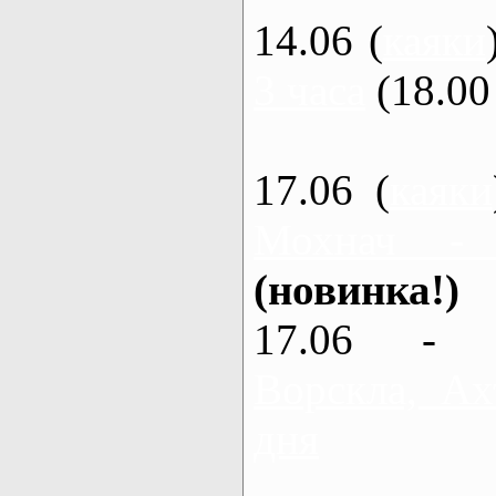
14.06 (
каяки
3 часа
(18.00 
17.06 (
каяки
Мохнач -
(новинка!)
17.06 - 
Ворскла, Ах
дня