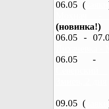
06.05 (
каяки
Мохнач -
(новинка!)
06.05 - 07.
Лихачевка - 
06.05 - 
Северский
Змиев, 2 дня
09.05 (
каяки