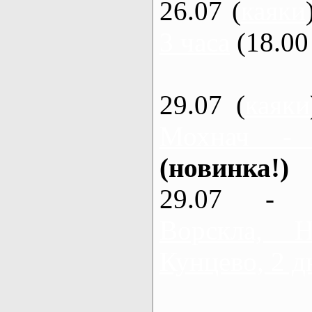
26.07 (
каяки
3 часа
(18.00 
29.07 (
каяки
Мохнач -
(новинка!)
29.07 - 
Ворскла,
Кунцево, 2 д