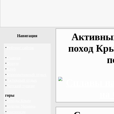
Активный
Навигация
поход Кр
·
Рейтинг сайтов
п
·
Главная
·
Форум
·
Клуб
·
Корпоративный отдых
·
Активный отдых
·
Детский туризм
горы
·
походы Крым
·
походы Украина
·
альпинизм