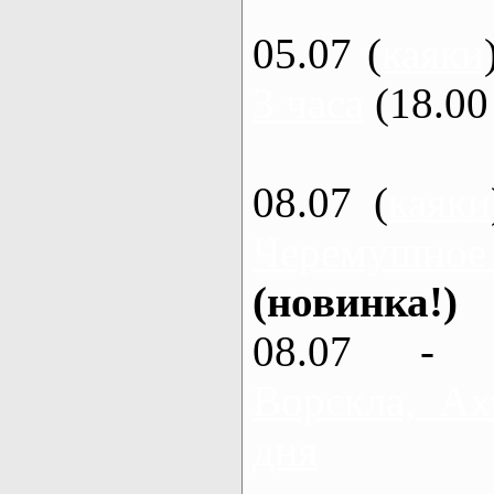
05.07 (
каяки
3 часа
(18.00 
08.07 (
каяки
Черемушное
(новинка!)
08.07 - 
Ворскла, Ах
дня