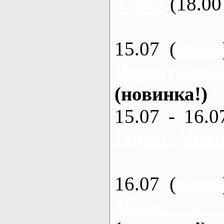
3 часа
(18.00 
15.07 (
каяки
Черемушное
(новинка!)
15.07 - 16.0
Донец, Мохна
16.07 (
каяки
Змиев - 