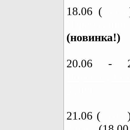
18.06 (
каяки
Черемушное
(новинка!)
20.06 - 
Ворскла, Кот
3 дня
21.06 (
каяки
3 часа
(18.00 