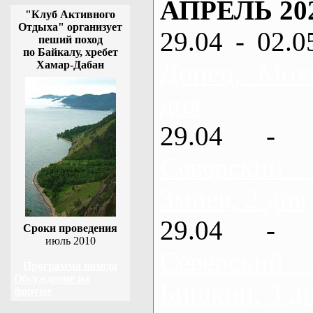
АПРЕЛЬ 20
"Клуб Активного
Отдыха" организует
29.04 - 02.0
пеший поход
по Байкалу, хребет
Донец, Мох
Хамар-Дабан
дня
29.04 - 
Северский
Змиев, 2 дня
29.04 - 
Сроки проведения
июль 2010
Северский
Программа похода
Обсуждение на
Бишкин, 3 д
форуме