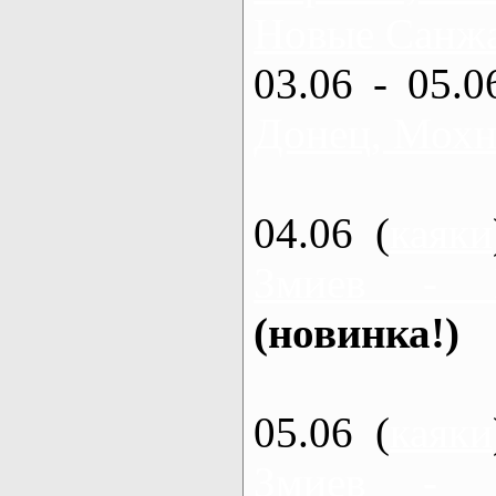
Новые Санжа
03.06 - 05.0
Донец, Мохн
04.06 (
каяки
Змиев - 
(новинка!)
05.06 (
каяки
Змиев - 