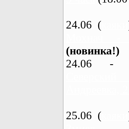
24.06 (
каяки
Мохнач -
(новинка!)
24.06 - 
Северский
Андреевка, 2
25.06 (
каяки
Змиев - 