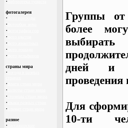
·
библиотека туриста
фотогалерея
Группы от
·
фото природы
·
фотообои зима
более могу
·
фотографии гор
·
фото цветов
выбирать
·
фото животных
·
фото лошади
продолжител
·
фото дельфинов
дней и 
страны мира
·
погода в разных
проведения 
странах
·
флаги стран мира
·
валюты стран мира
·
столицы стран мира
·
Для сформи
языки разных стран
·
климат стран мира
10-ти че
разное
·
пассажирские