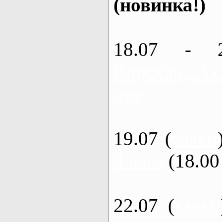
(новинка!)
18.07 - 
Ворскла, Ах
дня
19.07 (
каяки
3 часа
(18.00 
22.07 (
каяки