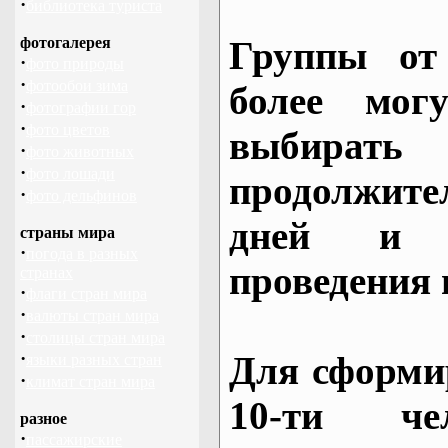
·
библиотека туриста
фотогалерея
Группы от
·
фото природы
·
фотообои зима
более могу
·
фотографии гор
·
фото цветов
выбирать
·
фото животных
·
фото лошади
продолжител
·
фото дельфинов
дней и 
страны мира
·
погода в разных
проведения 
странах
·
флаги стран мира
·
валюты стран мира
·
столицы стран мира
·
Для сформи
языки разных стран
·
климат стран мира
10-ти че
разное
·
пассажирские