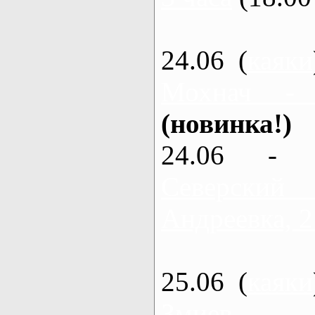
24.06 (
каяки
Мохнач -
(новинка!)
24.06 - 
Северский
Андреевка, 2
25.06 (
каяки
Змиев - 