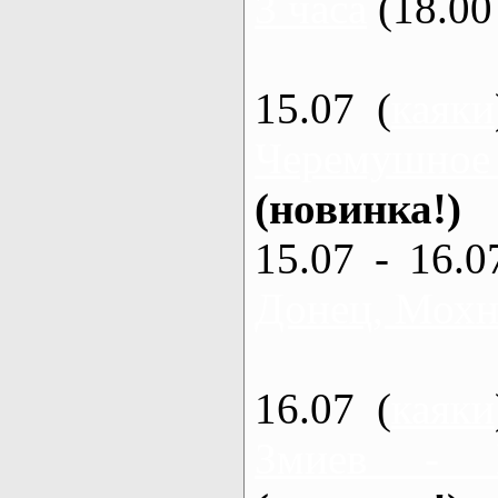
3 часа
(18.00 
15.07 (
каяки
Черемушное
(новинка!)
15.07 - 16.0
Донец, Мохна
16.07 (
каяки
Змиев - 