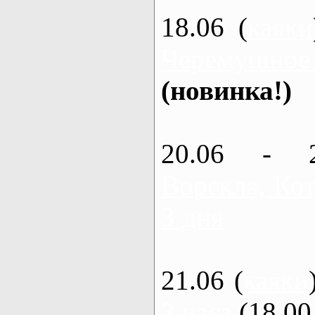
18.06 (
каяки
Черемушное
(новинка!)
20.06 - 
Ворскла, Кот
3 дня
21.06 (
каяки
3 часа
(18.00 