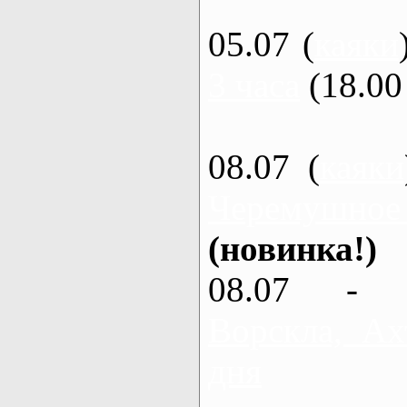
05.07 (
каяки
3 часа
(18.00 
08.07 (
каяки
Черемушное
(новинка!)
08.07 - 
Ворскла, Ах
дня