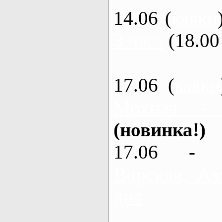
14.06 (
каяки
3 часа
(18.00 
17.06 (
каяки
Мохнач -
(новинка!)
17.06 - 
Ворскла, Ах
дня