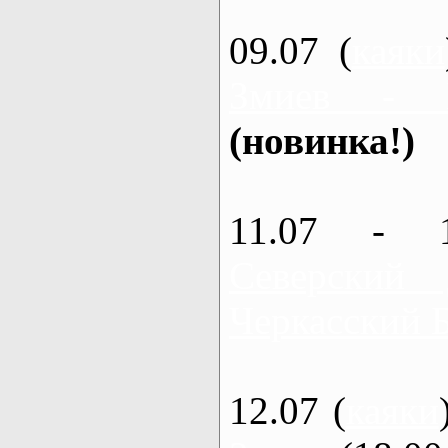
09.07 (
каяки
Змиев - 
(новинка!)
11.07 - 
Северский
Черкасский 
12.07 (
каяки