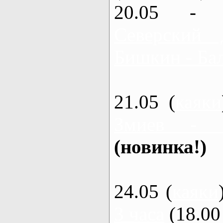
20.05 - 
Северский 
Бишкин - Бал
21.05 (
каяки
Змиев - 
(новинка!)
24.05 (
каяки
3 часа
(18.00 