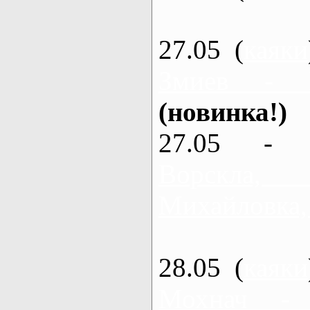
27.05 (
каяки
Змиев - 
(новинка!)
27.05 - 
Ворскла
Михайловка,
28.05 (
каяки
Мохнач -