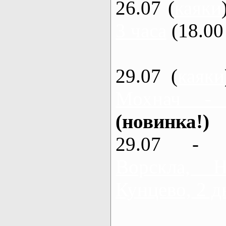
26.07 (
каяки
3 часа
(18.00 
29.07 (
каяки
Мохнач -
(новинка!)
29.07 - 
Ворскла,
Кунцево, 2 д