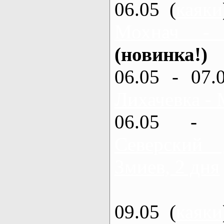
06.05 (
каяки
Мохнач -
(новинка!)
06.05 - 07.
Лихачевка - 
06.05 - 
Северский
Змиев, 2 дня
09.05 (
каяки