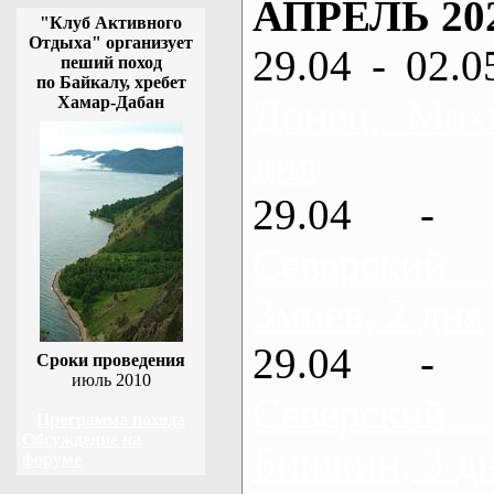
АПРЕЛЬ 20
"Клуб Активного
Отдыха" организует
29.04 - 02.0
пеший поход
по Байкалу, хребет
Донец, Мох
Хамар-Дабан
дня
29.04 - 
Северский
Змиев, 2 дня
29.04 - 
Сроки проведения
июль 2010
Северский
Программа похода
Обсуждение на
Бишкин, 3 д
форуме