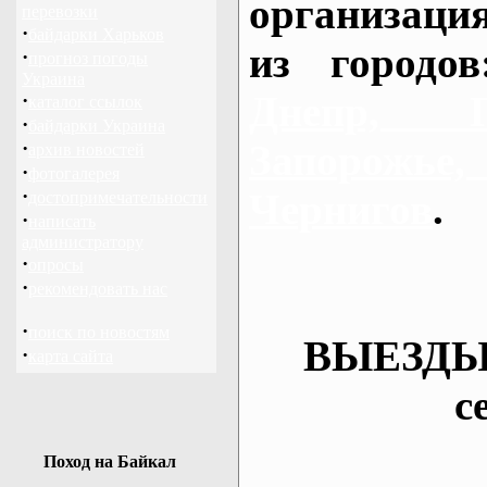
организаци
перевозки
·
байдарки Харьков
из городо
·
прогноз погоды
Украина
Днепр, П
·
каталог ссылок
·
байдарки Украина
·
Запорож
архив новостей
·
фотогалерея
·
Чернигов
.
достопримечательности
·
написать
администратору
·
опросы
·
рекомендовать нас
·
поиск по новостям
ВЫЕЗДЫ
·
карта сайта
с
Поход на Байкал