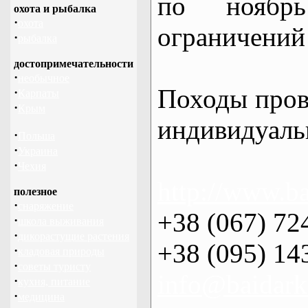
по нояб
охота и рыбалка
·
охота
ограничений 
·
рыбалка
достопримечательности
·
необычное
Походы пров
·
Карпаты
·
Крым
индивидуаль
·
Польша
·
Украина
·
Чехия
http://www.ba
полезное
·
снаряжение
+38 (067) 72
·
школа выживания
·
дикорастущие растения
+38 (095) 14
·
кладовая природы
·
советы туристу
info@baidark
·
кухня, питание
·
медицина