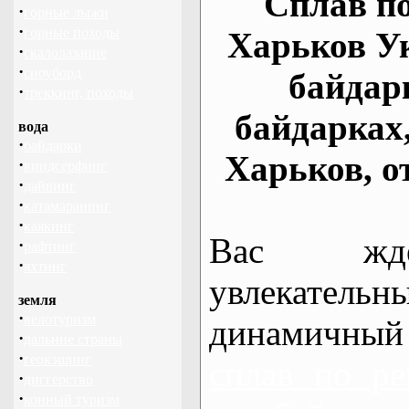
Сплав по
·
горные лыжи
·
горные походы
Харьков У
·
скалолазание
·
сноуборд
байдар
·
треккинг, походы
байдарках
вода
·
байдарки
Харьков, о
·
виндсерфинг
·
дайвинг
·
катамаранинг
·
каякинг
Вас жде
·
рафтинг
·
яхтинг
увлекательн
земля
·
велотуризм
динамичный
·
дальние страны
·
геокэшинг
сплав по ре
·
диггерство
·
конный туризм