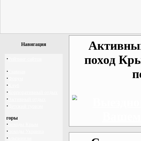
Активный
Навигация
поход Кр
·
Рейтинг сайтов
п
·
Главная
·
Форум
·
Клуб
·
Корпоративный отдых
·
Активный отдых
·
Детский туризм
горы
·
походы Крым
·
походы Украина
·
альпинизм