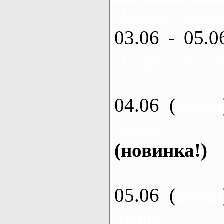
Новые Санжа
03.06 - 05.0
Донец, Мохн
04.06 (
каяки
Змиев - 
(новинка!)
05.06 (
каяки
Змиев - 