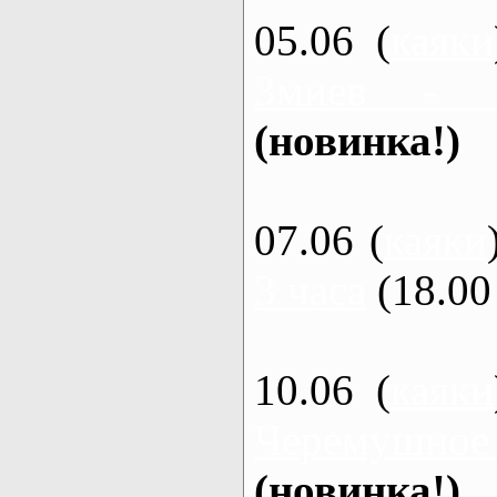
05.06 (
каяки
Змиев - 
(новинка!)
07.06 (
каяки
3 часа
(18.00 
10.06 (
каяки
Черемушное
(новинка!)