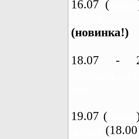
16.07 (
каяки
Змиев - 
(новинка!)
18.07 - 
Ворскла, Ах
дня
19.07 (
каяки
3 часа
(18.00 