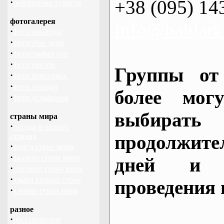
+38 (095) 14
·
библиотека туриста
фотогалерея
info@baidark
·
фото природы
·
фотообои зима
·
фотографии гор
·
фото цветов
Группы от
·
фото животных
·
фото лошади
более могу
·
фото дельфинов
выбирать
страны мира
·
погода в разных
продолжител
странах
·
флаги стран мира
·
валюты стран мира
дней и 
·
столицы стран мира
·
языки разных стран
проведения 
·
климат стран мира
разное
·
пассажирские