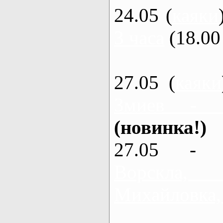
24.05 (
каяки
3 часа
(18.00 
27.05 (
каяки
Змиев - 
(новинка!)
27.05 - 
Ворскла
Михайловка,