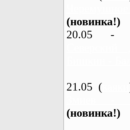
Черемушное
(новинка!)
20.05 - 
Северский 
Бишкин - Бал
21.05 (
каяки
Змиев - 
(новинка!)