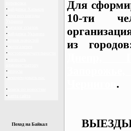
Для сформи
перевозки
·
байдарки Харьков
10-ти че
·
прогноз погоды
Украина
·
каталог ссылок
организаци
·
байдарки Украина
·
архив новостей
из городо
·
фотогалерея
·
достопримечательности
Днепр, П
·
написать
администратору
Запорож
·
опросы
·
рекомендовать нас
Чернигов
.
·
поиск по новостям
·
карта сайта
ВЫЕЗДЫ
Поход на Байкал