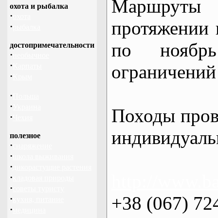
Маршрут
охота и рыбалка
·
охота
протяжении в
·
рыбалка
по нояб
достопримечательности
·
необычное
·
ограничений 
Карпаты
·
Крым
·
Польша
·
Украина
Походы пров
·
Чехия
индивидуаль
полезное
·
снаряжение
·
школа выживания
·
дикорастущие растения
http://www.ba
·
кладовая природы
·
советы туристу
+38 (067) 72
·
кухня, питание
·
медицина