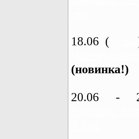
дня
18.06 (
каяки
Черемушное
(новинка!)
20.06 - 
Ворскла, Кот
3 дня