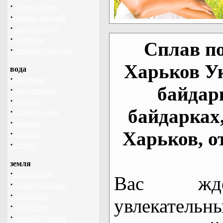
·
горные лыжи
·
горные походы
·
скалолазание
·
сноуборд
Сплав по
·
треккинг, походы
Харьков У
вода
·
байдарки
байдар
·
виндсерфинг
·
дайвинг
байдарках
·
катамаранинг
·
каякинг
Харьков, о
·
рафтинг
·
яхтинг
земля
·
велотуризм
Вас жде
·
дальние страны
·
геокэшинг
увлекательн
·
диггерство
·
конный туризм