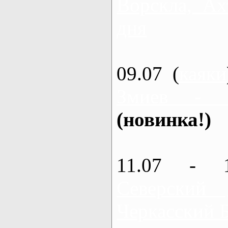
Ворскла, Ах
дня
09.07 (
каяки
Змиев - 
(новинка!)
11.07 - 
Северский
Черкасский 