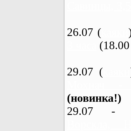
Савинцы, 3,5
26.07 (
каяки
3 часа
(18.00 
29.07 (
каяки
Мохнач -
(новинка!)
29.07 - 
Ворскла,