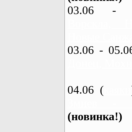
03.06 - 
Ворскла,
Новые Санжа
03.06 - 05.0
Донец, Мохн
04.06 (
каяки
Змиев - 
(новинка!)