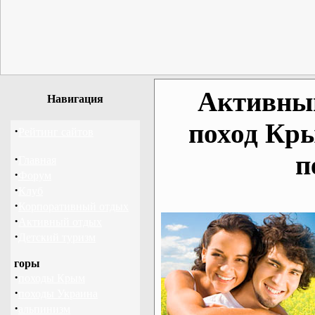
Активный
Навигация
поход Кр
·
Рейтинг сайтов
п
·
Главная
·
Форум
·
Клуб
·
Корпоративный отдых
·
Активный отдых
·
Детский туризм
горы
·
походы Крым
·
походы Украина
·
альпинизм