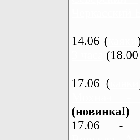
Черкасский 
14.06 (
каяки
3 часа
(18.00 
17.06 (
каяки
Мохнач -
(новинка!)
17.06 - 
Ворскла, Ах