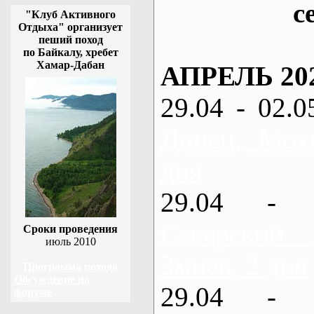
с
"Клуб Активного
Отдыха" организует
пеший поход
по Байкалу, хребет
Хамар-Дабан
АПРЕЛЬ 20
29.04 - 02.0
Донец, Мох
дня
29.04 - 
Северский
Сроки проведения
июль 2010
Змиев, 2 дня
Программа похода
Обсуждение на
29.04 - 
форуме