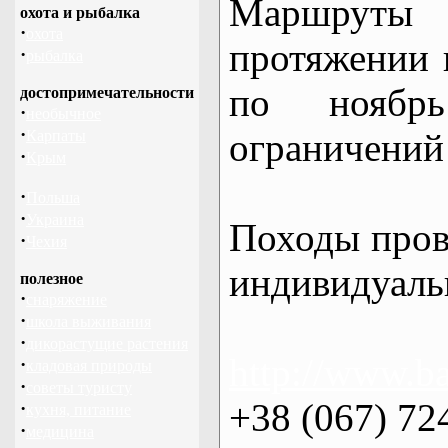
Маршрут
охота и рыбалка
·
охота
протяжении в
·
рыбалка
по нояб
достопримечательности
·
необычное
·
ограничений 
Карпаты
·
Крым
·
Польша
·
Украина
Походы пров
·
Чехия
индивидуаль
полезное
·
снаряжение
·
школа выживания
·
дикорастущие растения
http://www.ba
·
кладовая природы
·
советы туристу
+38 (067) 72
·
кухня, питание
·
медицина