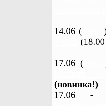
Черкасский 
14.06 (
каяки
3 часа
(18.00 
17.06 (
каяки
Мохнач -
(новинка!)
17.06 - 
Ворскла, Ах