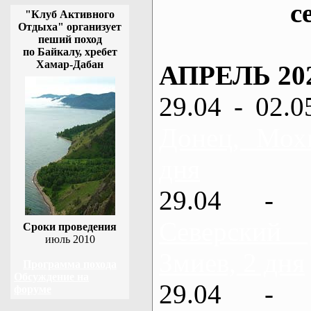
с
"Клуб Активного
Отдыха" организует
пеший поход
по Байкалу, хребет
Хамар-Дабан
АПРЕЛЬ 20
29.04 - 02.0
Донец, Мох
дня
29.04 - 
Северский
Сроки проведения
июль 2010
Змиев, 2 дня
Программа похода
Обсуждение на
29.04 - 
форуме