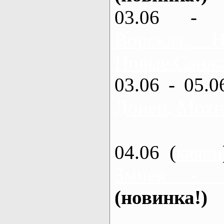
03.06 - 
Ворскла,
Новые Санжа
03.06 - 05.0
Донец, Мохн
04.06 (
каяки
Змиев - 
(новинка!)