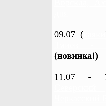
Ворскла, Ах
дня
09.07 (
каяки
Змиев - 
(новинка!)
11.07 - 
Северский
Черкасский 