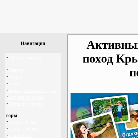
Активный
Навигация
поход Кр
·
Рейтинг сайтов
п
·
Главная
·
Форум
·
Клуб
·
Корпоративный отдых
·
Активный отдых
·
Детский туризм
горы
·
походы Крым
·
походы Украина
·
альпинизм