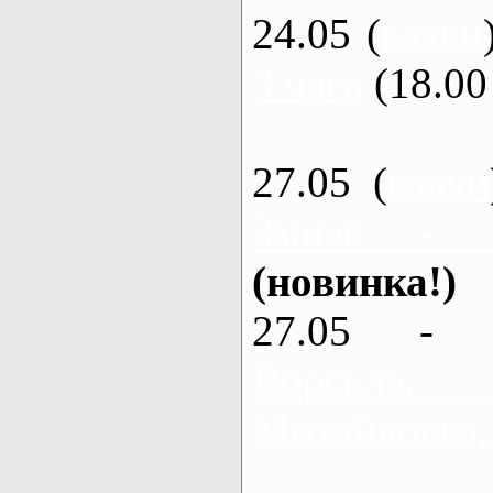
24.05 (
каяки
3 часа
(18.00 
27.05 (
каяки
Змиев - 
(новинка!)
27.05 - 
Ворскла
Михайловка,