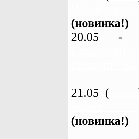
Черемушное
(новинка!)
20.05 - 
Северский 
Бишкин - Бал
21.05 (
каяки
Змиев - 
(новинка!)