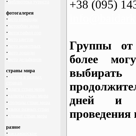
+38 (095) 14
·
библиотека туриста
фотогалерея
info@baidark
·
фото природы
·
фотообои зима
·
фотографии гор
·
фото цветов
Группы от
·
фото животных
·
фото лошади
более могу
·
фото дельфинов
выбирать
страны мира
·
погода в разных
продолжител
странах
·
флаги стран мира
·
валюты стран мира
дней и 
·
столицы стран мира
·
языки разных стран
проведения 
·
климат стран мира
разное
·
пассажирские