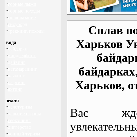
·
горные лыжи
·
горные походы
·
скалолазание
·
сноуборд
Сплав по
·
треккинг, походы
Харьков У
вода
·
байдарки
байдар
·
виндсерфинг
·
дайвинг
байдарках
·
катамаранинг
·
каякинг
Харьков, о
·
рафтинг
·
яхтинг
земля
·
велотуризм
Вас жде
·
дальние страны
·
геокэшинг
увлекательн
·
диггерство
·
конный туризм