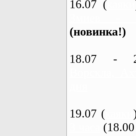
16.07 (
каяки
Змиев - 
(новинка!)
18.07 - 
Ворскла, Ах
дня
19.07 (
каяки
3 часа
(18.00 