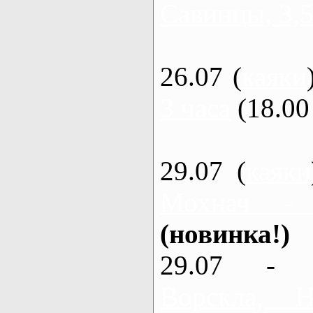
Савинцы, 3,5
26.07 (
каяки
3 часа
(18.00 
29.07 (
каяки
Мохнач -
(новинка!)
29.07 - 
Ворскла,