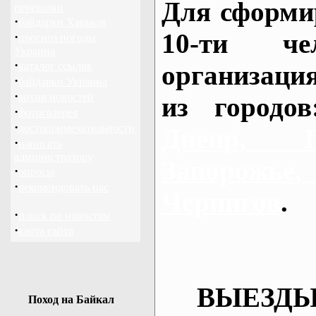
Для сформи
перевозки
·
байдарки Харьков
10-ти че
·
прогноз погоды
Украина
·
каталог ссылок
организаци
·
байдарки Украина
·
архив новостей
из городо
·
фотогалерея
·
достопримечательности
Днепр, П
·
написать
администратору
Запорож
·
опросы
·
рекомендовать нас
Чернигов
.
·
поиск по новостям
·
карта сайта
ВЫЕЗДЫ
Поход на Байкал