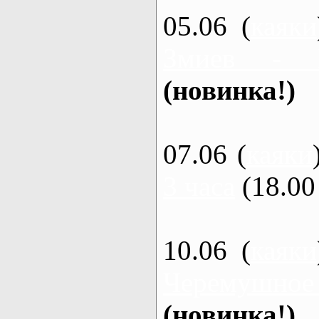
05.06 (
каяки
Змиев - 
(новинка!)
07.06 (
каяки
3 часа
(18.00 
10.06 (
каяки
Черемушное
(новинка!)