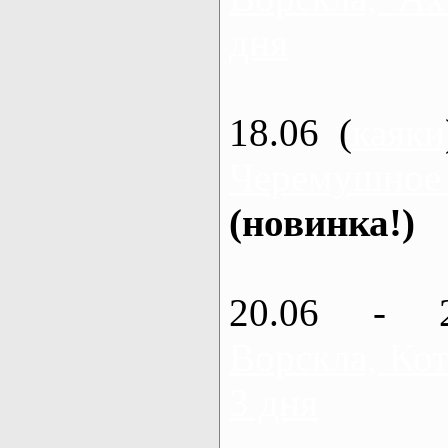
дня
18.06 (
каяки
Черемушное
(новинка!)
20.06 - 
Ворскла, Кот
3 дня