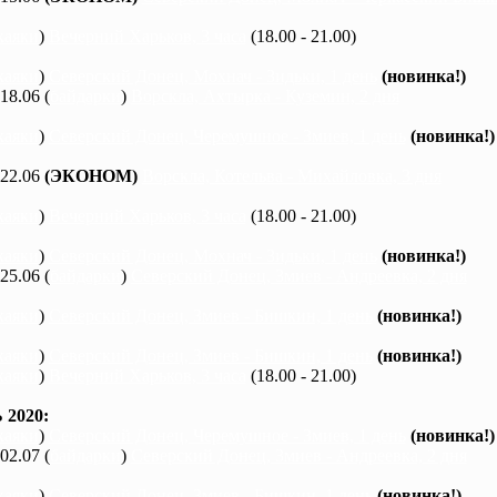
каяки
)
Вечерний Харьков, 3 часа
(18.00 - 21.00)
каяки
)
Северский Донец, Мохнач - Зидьки, 1 день
(новинка!)
 18.06 (
байдарки
)
Ворскла, Ахтырка - Куземин, 2 дня
каяки
)
Северский Донец, Черемушное - Змиев, 1 день
(новинка!)
 22.06
(ЭКОНОМ)
Ворскла, Котельва - Михайловка, 3 дня
каяки
)
Вечерний Харьков, 3 часа
(18.00 - 21.00)
каяки
)
Северский Донец, Мохнач - Зидьки, 1 день
(новинка!)
 25.06 (
байдарки
)
Северский Донец, Змиев - Андреевка, 2 дня
каяки
)
Северский Донец, Змиев - Бишкин, 1 день
(новинка!)
каяки
)
Северский Донец, Змиев - Бишкин, 1 день
(новинка!)
каяки
)
Вечерний Харьков, 3 часа
(18.00 - 21.00)
2020:
каяки
)
Северский Донец, Черемушное - Змиев, 1 день
(новинка!)
 02.07 (
байдарки
)
Северский Донец, Змиев - Андреевка, 2 дня
каяки
)
Северский Донец, Змиев - Бишкин, 1 день
(новинка!)