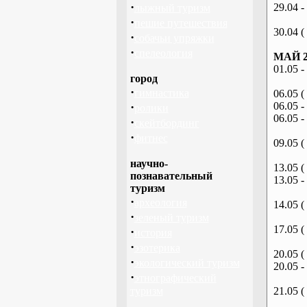
·
29.04 -
лыжный туризм
·
пешие путешествия
30.04 (
·
собачьи упряжки
·
спелеология
МАЙ 2
01.05 -
город
·
гимнастика
06.05 (
·
06.05 -
ролики
06.05 -
·
скейтбординг
·
фитнес
09.05 (
научно-
13.05 (
познавательный
13.05 -
туризм
·
археология
14.05 (
·
зеленый туризм
17.05 (
·
история
·
эзотерика
20.05 (
·
экологический туризм
20.05 -
·
этнографический
туризм
21.05 (