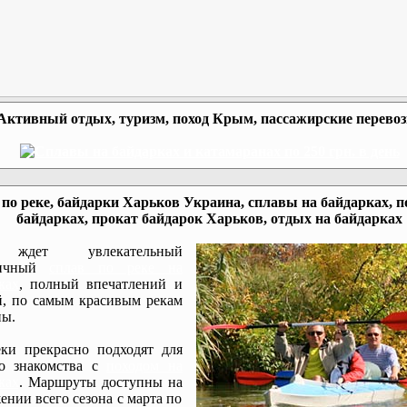
Активный отдых, туризм, поход Крым, пассажирские перево
по реке, байдарки Харьков Украина, сплавы на байдарках, п
байдарках, прокат байдарок Харьков, отдых на байдарках
ждет увлекательный
мичный
сплав по реке на
ках
, полный впечатлений и
, по самым красивым рекам
ы.
ки прекрасно подходят для
го знакомства с
походом на
ках
. Маршруты доступны на
ении всего сезона с марта по