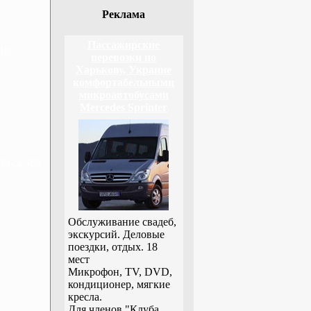
Реклама
Пассажирские
дня
перевозки по
Харькову, Украине
комфортабельными
микроавтобусами
Mercedes Sprinter
н, 3 дня
Обслуживание свадеб,
экскурсий. Деловые
поездки, отдых. 18
мест
Микрофон, TV, DVD,
кондиционер, мягкие
кресла.
Для членов "Клуба