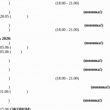
каяки
)
Вечерний Харьков, 3 часа
(18.00 - 21.00)
каяки
)
Северский Донец, Змиев - Бишкин, 1 день
(новинка!)
 28.05 (
байдарки
)
Ворскла, Лихачевка - Михайловка, 2 дня
каяки
)
Северский Донец, Мохнач - Зидьки, 1 день
(новинка!)
каяки
)
Вечерний Харьков, 3 часа
(18.00 - 21.00)
2020:
каяки
)
Северский Донец, Мохнач - Зидьки, 1 день
(новинка!)
 05.06 (
байдарки
)
Ворскла, Нижние Млыны - Новые Санжары, 3 
 05.06 (
каяки
)
Северский Донец, Мохнач - Бишкин, 3 дня
каяки
)
Северский Донец, Змиев - Бишкин, 1 день
(новинка!)
каяки
)
Северский Донец, Змиев - Бишкин, 1 день
(новинка!)
каяки
)
Вечерний Харьков, 3 часа
(18.00 - 21.00)
каяки
)
Северский Донец, Черемушное - Змиев, 1 день
(новинка!)
 11.06 (
байдарки
)
Северский Донец, Мохнач - Змиев, 2 дня
каяки
)
Северский Донец, Змиев - Бишкин, 1 день
(новинка!)
 15.06
(ЭКОНОМ)
Северский Донец, Мохнач - Черкасский Бишки