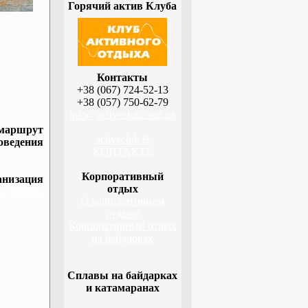
Горячий актив Клуба
Контакты
+38 (067) 724-52-13
+38 (057) 750-62-79
info@activeclub.com.ua
 маршрут
activeclub В
оведения
КОНТАКТЕ
Корпоративный
низация
отдых
а, Сумы,
О корпоративном
отдыхе
Корпоративный отдых
на байдарках
Сплавы на байдарках
и катамаранах