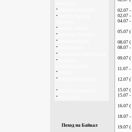
перевозки
·
байдарки Харьков
02.07 -
·
02.07 -
прогноз погоды
04.07 -
Украина
·
каталог ссылок
05.07 (
·
байдарки Украина
·
архив новостей
08.07 (
·
фотогалерея
08.07 -
·
достопримечательности
09.07 (
·
написать
администратору
11.07 -
·
опросы
·
рекомендовать нас
12.07 (
·
15.07 (
поиск по новостям
15.07 -
·
карта сайта
16.07 (
18.07 -
Поход на Байкал
19.07 (