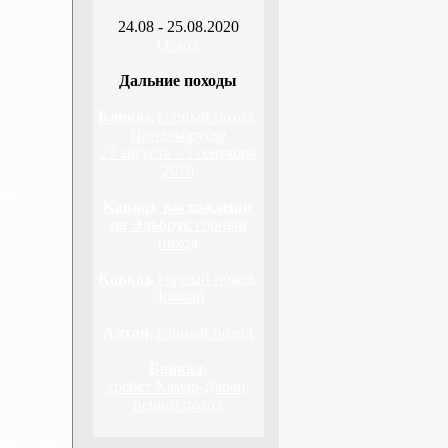
24.08 - 25.08.2020
Оскол
Дальние походы
Кавказ,
горный поход,
Приэльбрусье
23 августа - 3 сентября
2010
дня
Кавказ, восхождение
на Эльбрус
горный
поход
Кавказ,
горный поход,
Домбай
Алтай,
горный поход
Байкал,
хребет Хамар-Дабан,
пеший поход
н, 3 дня