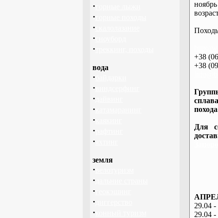
ноябрь
·
горные лыжи
возраст
·
горные походы
·
скалолазание
Походы
·
сноуборд
·
http://
треккинг, походы
+38 (06
+38 (09
вода
info@ba
·
байдарки
·
виндсерфинг
Группы
·
дайвинг
сплава
·
похода
катамаранинг
·
каякинг
Для с
·
рафтинг
доста
·
яхтинг
Запоро
земля
·
велотуризм
·
дальние страны
·
геокэшинг
АПРЕЛ
·
диггерство
29.04 -
·
конный туризм
29.04 -