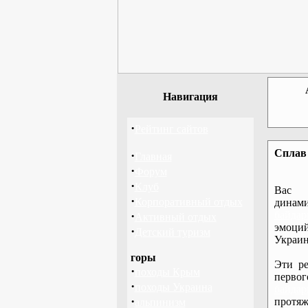
Навигация
·
Рейтинг сайтов
Сплав 
·
Главная
·
Форум
·
Клуб
Вас 
·
Корпоративный отдых
дина
·
байдар
Активный отдых
эмоций
·
Детский туризм
Украин
горы
Эти ре
·
походы Крым
перво
·
походы Украина
байдар
·
протяж
альпинизм