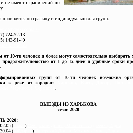
 и не имеют ограничений по
у.
 проводятся по графику и индивидуально для групп.
www.baidarki.com.ua/
7) 724-52-13
5) 143-91-49
idarki.com.ua
 от 10-ти человек и более могут самостоятельно выбирать
 продолжительностью от 1 до 12 дней и удобные сроки пр
.
формированных групп от 10-ти человек возможна орга
вки к реке из городов:
Харьков, Киев, Днепр, Полтав
жье, Черкассы, Чернигов
.
ВЫЕЗДЫ ИЗ ХАРЬКОВА
сезон 2020
Ь 2020:
 02.05 (
каяки
)
Северский Донец, Мохнач - Андреевка, 4 дня
 30.04 (
байдарки
)
Северский Донец, Мохнач - Змиев, 2 дня