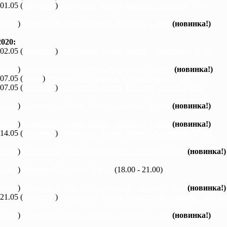
 01.05 (
байдарки
)
Северский Донец, Мохнач - Бишкин, 3 дня
каяки
)
Северский Донец, Змиев - Бишкин, 1 день
(новинка!)
020:
 02.05 (
байдарки
)
Северский Донец, Змиев - Андреевка, 2 дня
каяки
)
Северский Донец, Мохнач - Зидьки, 1 день
(новинка!)
 07.05 (
каяки
)
Ворскла, Лихачевка - Михайловка, 2 дня
 07.05 (
байдарки
)
Северский Донец, Мохнач - Змиев, 2 дня
каяки
)
Северский Донец, Змиев - Бишкин, 1 день
(новинка!)
каяки
)
Северский Донец, Змиев - Бишкин, 1 день
(новинка!)
 14.05 (
байдарки
)
Северский Донец, Змиев - Андреевка, 2 дня
каяки
)
Северский Донец, Черемушное - Змиев, 1 день
(новинка!)
каяки
)
Вечерний Харьков, 3 часа
(18.00 - 21.00)
каяки
)
Северский Донец, Черемушное - Змиев, 1 день
(новинка!)
 21.05 (
байдарки
)
Северский Донец, Черкасский Бишкин - Балакле
каяки
)
Северский Донец, Змиев - Бишкин, 1 день
(новинка!)