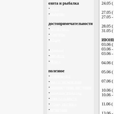
охота и рыбалка
24.05 (
·
охота
27.05 (
·
рыбалка
27.05 -
достопримечательности
28.05 (
·
необычное
31.05 (
·
Карпаты
·
ИЮНЬ 
Крым
03.06 (
03.06 -
·
Польша
03.06 -
·
Украина
·
Чехия
04.06 (
полезное
05.06 (
·
снаряжение
·
07.06 (
школа выживания
·
дикорастущие растения
10.06 (
·
кладовая природы
10.06 -
·
советы туристу
·
11.06 (
кухня, питание
·
медицина
13.06 -