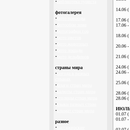
·
библиотека туриста
14.06 (
фотогалерея
·
фото природы
17.06 (
·
фотообои зима
17.06 -
·
фотографии гор
18.06 (
·
фото цветов
·
фото животных
20.06 -
·
фото лошади
·
21.06 (
фото дельфинов
24.06 (
страны мира
24.06 -
·
погода в разных
странах
25.06 (
·
флаги стран мира
·
валюты стран мира
28.06 (
·
столицы стран мира
28.06 (
·
языки разных стран
ИЮЛЬ 
·
климат стран мира
01.07 (
01.07 -
разное
·
пассажирские
02.07 (