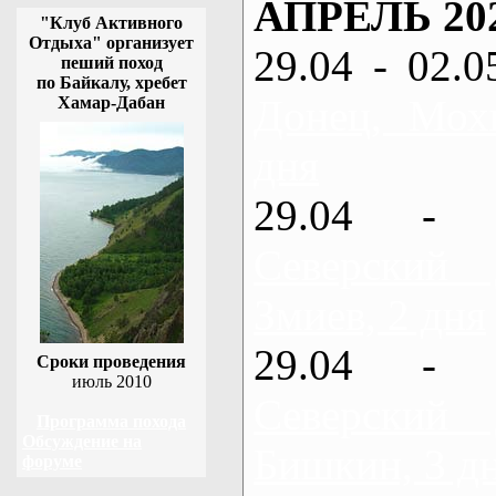
АПРЕЛЬ 20
"Клуб Активного
Отдыха" организует
29.04 - 02.0
пеший поход
по Байкалу, хребет
Донец, Мох
Хамар-Дабан
дня
29.04 - 
Северский
Змиев, 2 дня
29.04 - 
Сроки проведения
июль 2010
Северский
Программа похода
Обсуждение на
Бишкин, 3 д
форуме