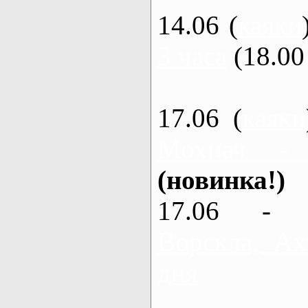
14.06 (
каяки
3 часа
(18.00 
17.06 (
каяки
Мохнач -
(новинка!)
17.06 - 
Ворскла, Ах
дня