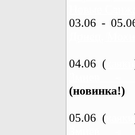
Новые Санжа
03.06 - 05.0
Донец, Мохн
04.06 (
каяки
Змиев - 
(новинка!)
05.06 (
каяки
Змиев - 