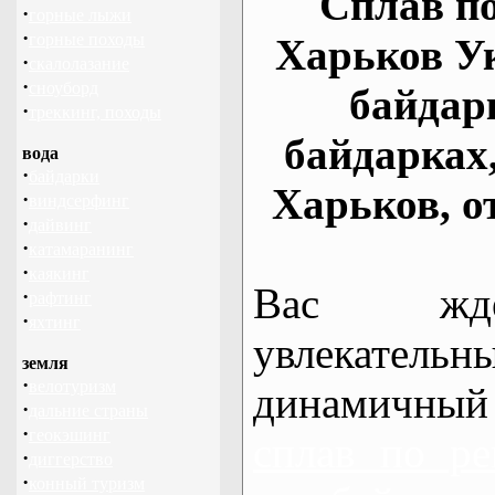
Сплав по
·
горные лыжи
·
горные походы
Харьков У
·
скалолазание
·
сноуборд
байдар
·
треккинг, походы
байдарках
вода
·
байдарки
Харьков, о
·
виндсерфинг
·
дайвинг
·
катамаранинг
·
каякинг
Вас жде
·
рафтинг
·
яхтинг
увлекательн
земля
·
велотуризм
динамичный
·
дальние страны
·
геокэшинг
сплав по ре
·
диггерство
·
конный туризм