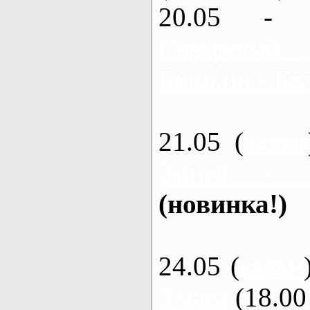
20.05 - 
Северский 
Бишкин - Бал
21.05 (
каяки
Змиев - 
(новинка!)
24.05 (
каяки
3 часа
(18.00 