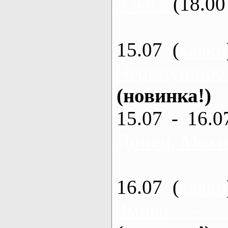
3 часа
(18.00 
15.07 (
каяки
Черемушное
(новинка!)
15.07 - 16.0
Донец, Мохна
16.07 (
каяки
Змиев - 