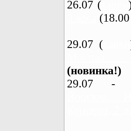
26.07 (
каяки
3 часа
(18.00 
29.07 (
каяки
Мохнач -
(новинка!)
29.07 - 
Ворскла,
Кунцево, 2 д