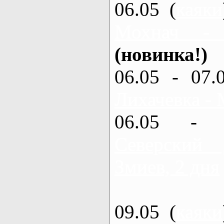
06.05 (
каяки
Мохнач -
(новинка!)
06.05 - 07.
Лихачевка - 
06.05 - 
Северский
Змиев, 2 дня
09.05 (
каяки