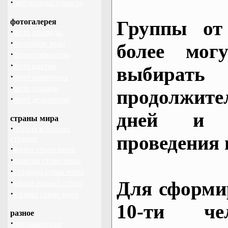
·
библиотека туриста
фотогалерея
Группы от
·
фото природы
·
фотообои зима
более могу
·
фотографии гор
·
фото цветов
выбирать
·
фото животных
·
фото лошади
продолжител
·
фото дельфинов
дней и 
страны мира
·
погода в разных
проведения 
странах
·
флаги стран мира
·
валюты стран мира
·
столицы стран мира
·
Для сформи
языки разных стран
·
климат стран мира
10-ти че
разное
·
пассажирские