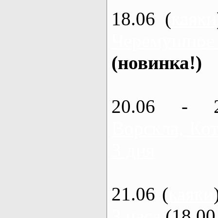
18.06 (
каяки
Черемушное
(новинка!)
20.06 - 
Ворскла, Кот
3 дня
21.06 (
каяки
3 часа
(18.00 