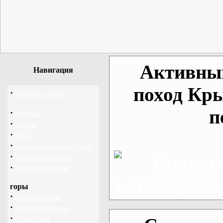
Активный
Навигация
поход Кр
·
Рейтинг сайтов
п
·
Главная
·
Форум
·
Клуб
·
Корпоративный отдых
·
Активный отдых
·
Детский туризм
горы
·
походы Крым
·
походы Украина
·
альпинизм