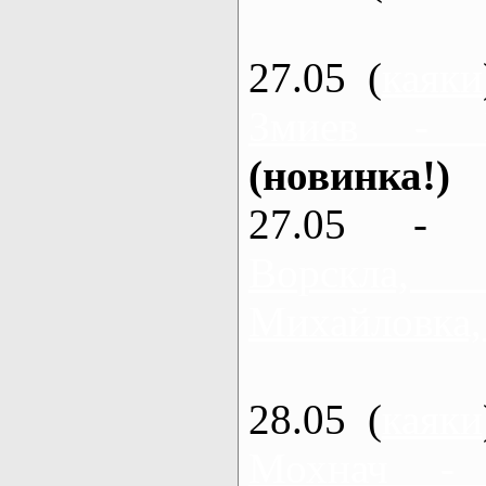
27.05 (
каяки
Змиев - 
(новинка!)
27.05 - 
Ворскла
Михайловка,
28.05 (
каяки
Мохнач -