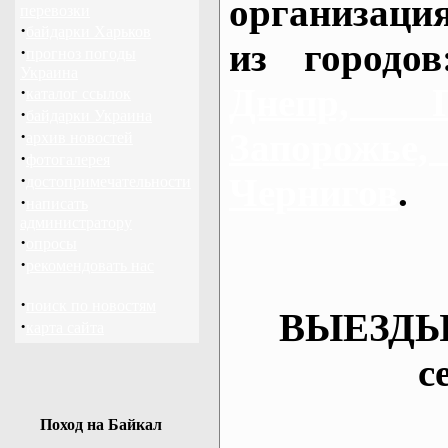
организаци
перевозки
·
байдарки Харьков
из городо
·
прогноз погоды
Украина
Днепр, П
·
каталог ссылок
·
байдарки Украина
·
Запорож
архив новостей
·
фотогалерея
·
Чернигов
.
достопримечательности
·
написать
администратору
·
опросы
·
рекомендовать нас
·
поиск по новостям
ВЫЕЗДЫ
·
карта сайта
с
Поход на Байкал