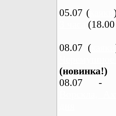
05.07 (
каяки
3 часа
(18.00 
08.07 (
каяки
Черемушное
(новинка!)
08.07 - 
Ворскла, Ах
дня