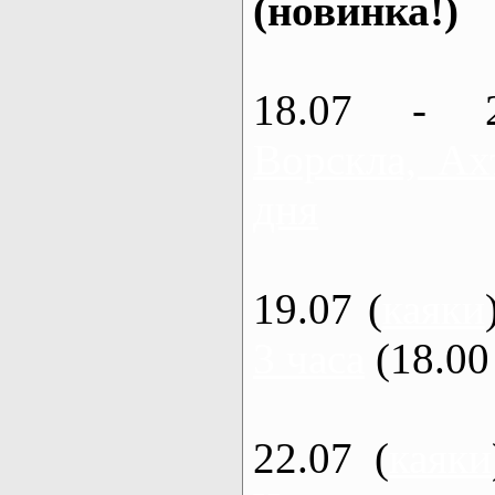
(новинка!)
18.07 - 
Ворскла, Ах
дня
19.07 (
каяки
3 часа
(18.00 
22.07 (
каяки