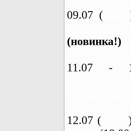
09.07 (
каяки
Змиев - 
(новинка!)
11.07 - 
Северский
Черкасский 
12.07 (
каяки