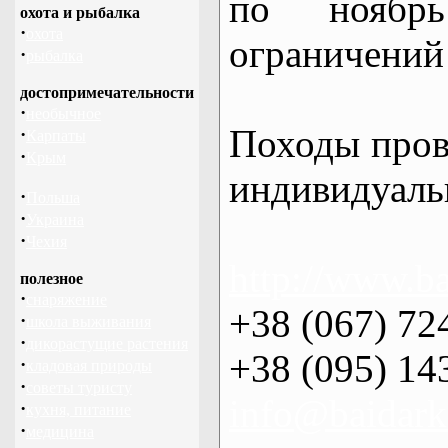
по нояб
охота и рыбалка
·
охота
ограничений 
·
рыбалка
достопримечательности
·
необычное
Походы пров
·
Карпаты
·
Крым
индивидуаль
·
Польша
·
Украина
·
Чехия
http://www.ba
полезное
·
снаряжение
+38 (067) 72
·
школа выживания
·
дикорастущие растения
+38 (095) 14
·
кладовая природы
·
советы туристу
info@baidark
·
кухня, питание
·
медицина