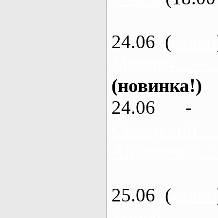
24.06 (
каяки
Мохнач -
(новинка!)
24.06 - 
Северский
Андреевка, 2
25.06 (
каяки
Змиев - 