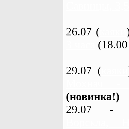
Савинцы, 3,5
26.07 (
каяки
3 часа
(18.00 
29.07 (
каяки
Мохнач -
(новинка!)
29.07 - 
Ворскла,