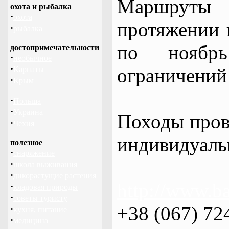
Маршрут
охота и рыбалка
·
охота
протяжении в
·
рыбалка
по нояб
достопримечательности
·
необычное
·
ограничений 
Карпаты
·
Крым
·
Польша
·
Украина
Походы пров
·
Чехия
индивидуаль
полезное
·
снаряжение
·
школа выживания
·
дикорастущие растения
http://www.ba
·
кладовая природы
·
советы туристу
+38 (067) 72
·
кухня, питание
·
медицина