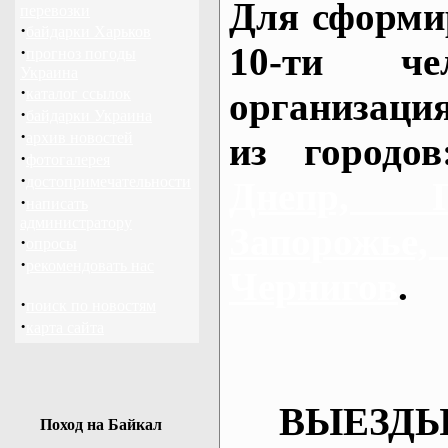
Для сформи
перевозки
·
байдарки Харьков
10-ти че
·
прогноз погоды
Украина
·
каталог ссылок
организаци
·
байдарки Украина
·
архив новостей
из городо
·
фотогалерея
·
достопримечательности
Днепр, П
·
написать
администратору
Запорож
·
опросы
·
рекомендовать нас
Чернигов
.
·
поиск по новостям
·
карта сайта
ВЫЕЗДЫ
Поход на Байкал