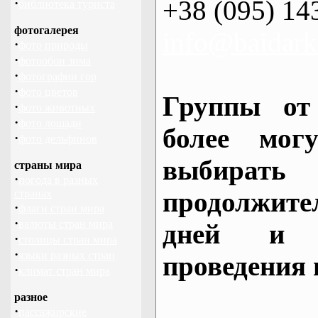
+38 (095) 14
·
библиотека туриста
фотогалерея
info@baidark
·
фото природы
·
фотообои зима
·
фотографии гор
·
фото цветов
Группы от
·
фото животных
·
фото лошади
более могу
·
фото дельфинов
выбирать
страны мира
·
погода в разных
продолжител
странах
·
флаги стран мира
·
валюты стран мира
дней и 
·
столицы стран мира
·
языки разных стран
проведения 
·
климат стран мира
разное
·
пассажирские