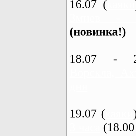
16.07 (
каяки
Змиев - 
(новинка!)
18.07 - 
Ворскла, Ах
дня
19.07 (
каяки
3 часа
(18.00 