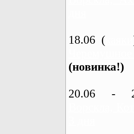
дня
18.06 (
каяки
Черемушное
(новинка!)
20.06 - 
Ворскла, Кот
3 дня