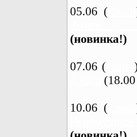
05.06 (
каяки
Змиев - 
(новинка!)
07.06 (
каяки
3 часа
(18.00 
10.06 (
каяки
Черемушное
(новинка!)