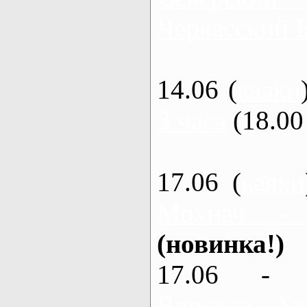
Черкасский 
14.06 (
каяки
3 часа
(18.00 
17.06 (
каяки
Мохнач -
(новинка!)
17.06 - 
Ворскла, Ах