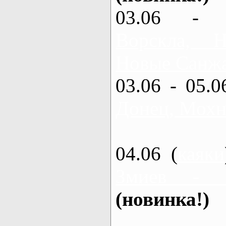
03.06 - 
Ворскла,
Новые Санжа
03.06 - 05.0
Донец, Мохн
04.06 (
каяки
Змиев - 
(новинка!)