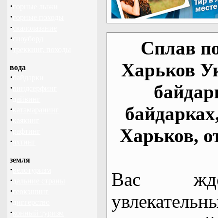
·
горные лыжи
·
горные походы
·
скалолазание
·
сноуборд
Сплав по
·
треккинг, походы
Харьков У
вода
·
байдарки
байдар
·
виндсерфинг
·
дайвинг
байдарках
·
катамаранинг
·
каякинг
Харьков, о
·
рафтинг
·
яхтинг
земля
·
велотуризм
Вас жде
·
дальние страны
·
геокэшинг
увлекательн
·
диггерство
·
конный туризм