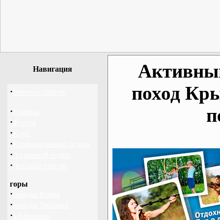
Активный
Навигация
поход Кр
·
Рейтинг сайтов
п
·
Главная
·
Форум
·
Клуб
·
Корпоративный отдых
·
Активный отдых
·
Детский туризм
горы
·
походы Крым
·
походы Украина
·
альпинизм