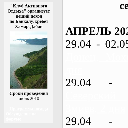
с
"Клуб Активного
Отдыха" организует
пеший поход
по Байкалу, хребет
Хамар-Дабан
АПРЕЛЬ 20
29.04 - 02.0
Донец, Мох
дня
29.04 - 
Северский
Сроки проведения
июль 2010
Змиев, 2 дня
Программа похода
Обсуждение на
29.04 - 
форуме