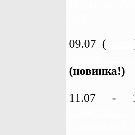
Ворскла, Ах
дня
09.07 (
каяки
Змиев - 
(новинка!)
11.07 - 
Северский
Черкасский 