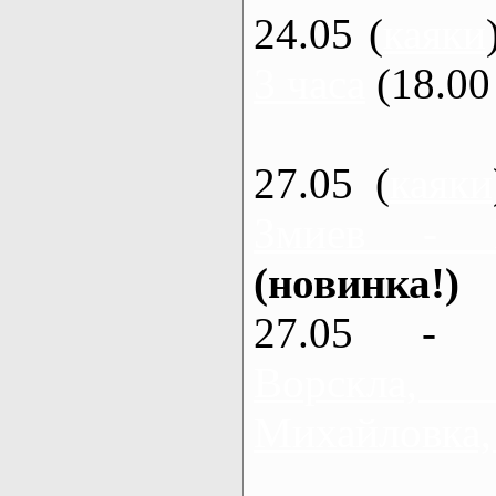
24.05 (
каяки
3 часа
(18.00 
27.05 (
каяки
Змиев - 
(новинка!)
27.05 - 
Ворскла
Михайловка,