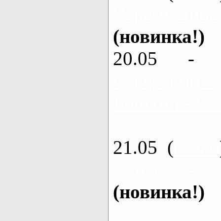
Черемушное
(новинка!)
20.05 - 
Северский 
Бишкин - Бал
21.05 (
каяки
Змиев - 
(новинка!)