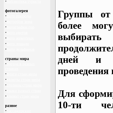
·
библиотека туриста
фотогалерея
Группы от
·
фото природы
·
фотообои зима
более могу
·
фотографии гор
·
фото цветов
выбирать
·
фото животных
·
фото лошади
продолжител
·
фото дельфинов
дней и 
страны мира
·
погода в разных
проведения 
странах
·
флаги стран мира
·
валюты стран мира
·
столицы стран мира
·
Для сформи
языки разных стран
·
климат стран мира
10-ти че
разное
·
пассажирские