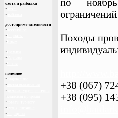
по нояб
охота и рыбалка
·
охота
ограничений 
·
рыбалка
достопримечательности
·
необычное
Походы пров
·
Карпаты
·
Крым
индивидуаль
·
Польша
·
Украина
·
Чехия
http://www.ba
полезное
·
снаряжение
+38 (067) 72
·
школа выживания
·
дикорастущие растения
+38 (095) 14
·
кладовая природы
·
советы туристу
info@baidark
·
кухня, питание
·
медицина