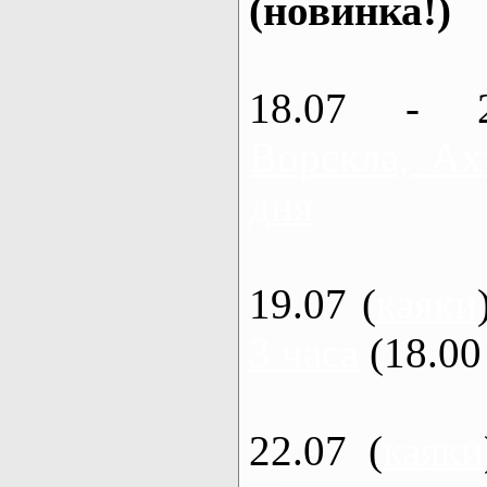
(новинка!)
18.07 - 
Ворскла, Ах
дня
19.07 (
каяки
3 часа
(18.00 
22.07 (
каяки