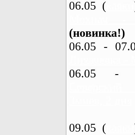
06.05 (
каяки
Мохнач -
(новинка!)
06.05 - 07.
Лихачевка - 
06.05 - 
Северский
Змиев, 2 дня
09.05 (
каяки