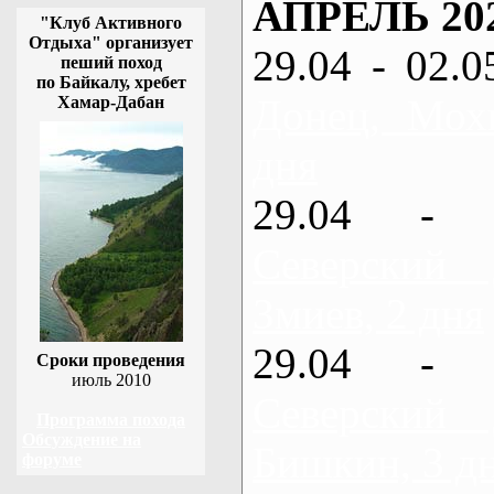
АПРЕЛЬ 20
"Клуб Активного
Отдыха" организует
29.04 - 02.0
пеший поход
по Байкалу, хребет
Донец, Мох
Хамар-Дабан
дня
29.04 - 
Северский
Змиев, 2 дня
29.04 - 
Сроки проведения
июль 2010
Северский
Программа похода
Обсуждение на
Бишкин, 3 д
форуме