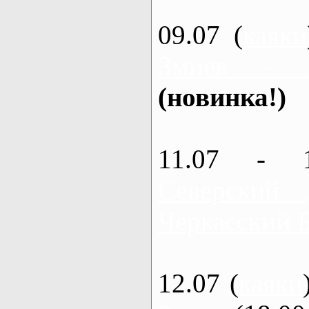
09.07 (
каяки
Змиев - 
(новинка!)
11.07 - 
Северский
Черкасский 
12.07 (
каяки