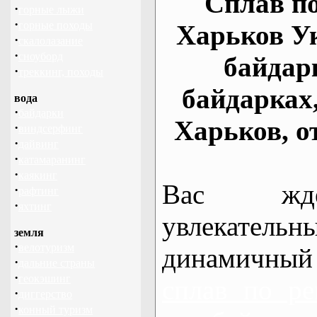
Сплав по
·
горные лыжи
·
горные походы
Харьков У
·
скалолазание
·
сноуборд
байдар
·
треккинг, походы
байдарках
вода
·
байдарки
Харьков, о
·
виндсерфинг
·
дайвинг
·
катамаранинг
·
каякинг
Вас жде
·
рафтинг
·
яхтинг
увлекательн
земля
·
велотуризм
динамичный
·
дальние страны
·
геокэшинг
сплав по ре
·
диггерство
·
конный туризм