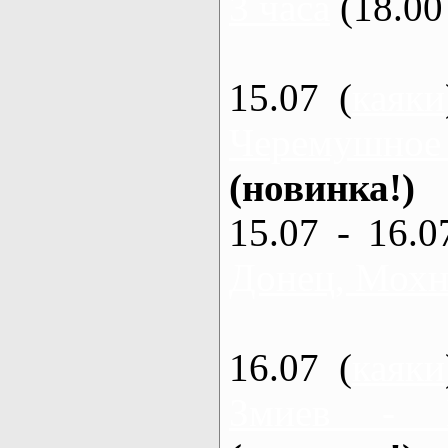
3 часа
(18.00 
15.07 (
каяки
Черемушное
(новинка!)
15.07 - 16.0
Донец, Мохна
16.07 (
каяки
Змиев - 