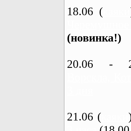
18.06 (
каяки
Черемушное
(новинка!)
20.06 - 
Ворскла, Кот
3 дня
21.06 (
каяки
3 часа
(18.00 