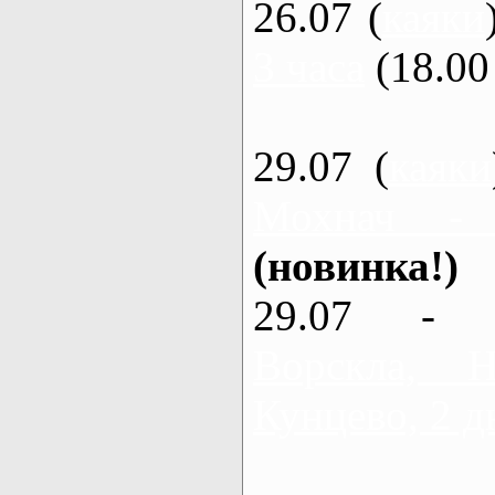
26.07 (
каяки
3 часа
(18.00 
29.07 (
каяки
Мохнач -
(новинка!)
29.07 - 
Ворскла,
Кунцево, 2 д