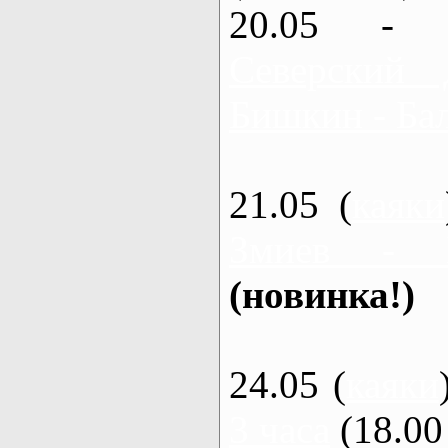
20.05 - 
Северский 
Бишкин - Бал
21.05 (
каяки
Змиев - 
(новинка!)
24.05 (
каяки
3 часа
(18.00 