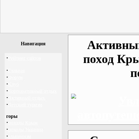
Активный
Навигация
поход Кр
·
Рейтинг сайтов
п
·
Главная
·
Форум
·
Клуб
·
Корпоративный отдых
·
Активный отдых
·
Детский туризм
горы
·
походы Крым
·
походы Украина
·
альпинизм