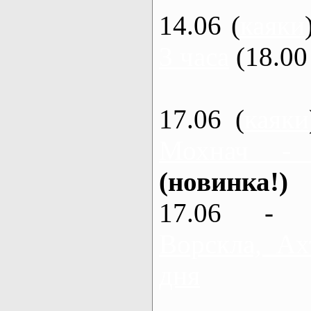
14.06 (
каяки
3 часа
(18.00 
17.06 (
каяки
Мохнач -
(новинка!)
17.06 - 
Ворскла, Ах
дня