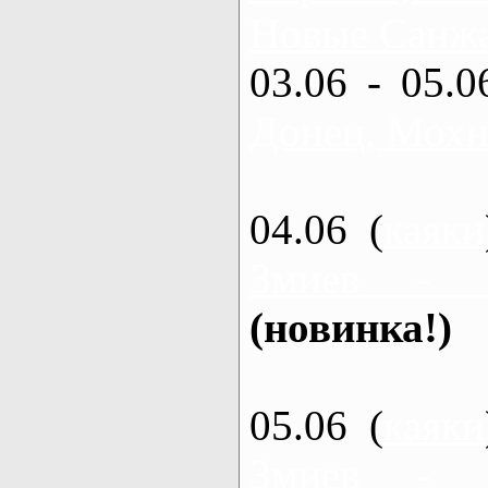
Новые Санжа
03.06 - 05.0
Донец, Мохн
04.06 (
каяки
Змиев - 
(новинка!)
05.06 (
каяки
Змиев - 