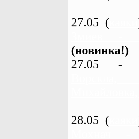
27.05 (
каяки
Змиев - 
(новинка!)
27.05 - 
Ворскла
Михайловка,
28.05 (
каяки
Мохнач -