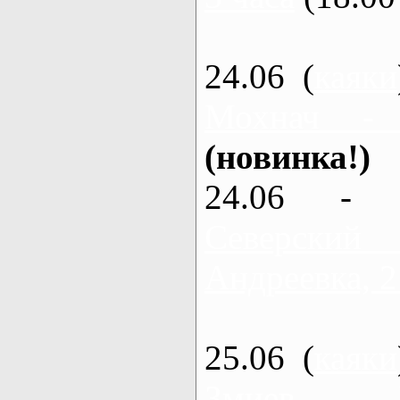
24.06 (
каяки
Мохнач -
(новинка!)
24.06 - 
Северский
Андреевка, 2
25.06 (
каяки
Змиев - 