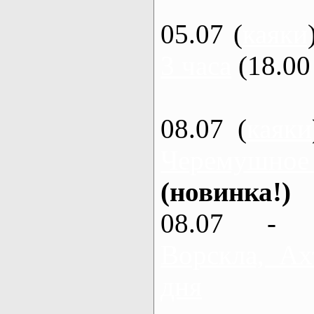
05.07 (
каяки
3 часа
(18.00 
08.07 (
каяки
Черемушное
(новинка!)
08.07 - 
Ворскла, Ах
дня