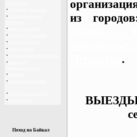
организаци
перевозки
·
байдарки Харьков
из городо
·
прогноз погоды
Украина
Днепр, П
·
каталог ссылок
·
байдарки Украина
·
Запорож
архив новостей
·
фотогалерея
·
Чернигов
.
достопримечательности
·
написать
администратору
·
опросы
·
рекомендовать нас
·
поиск по новостям
ВЫЕЗДЫ
·
карта сайта
с
Поход на Байкал