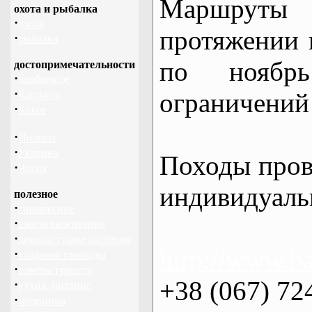
Маршрут
охота и рыбалка
·
охота
протяжении в
·
рыбалка
по нояб
достопримечательности
·
необычное
·
ограничений 
Карпаты
·
Крым
·
Польша
·
Украина
Походы пров
·
Чехия
индивидуаль
полезное
·
снаряжение
·
школа выживания
·
дикорастущие растения
http://www.ba
·
кладовая природы
·
советы туристу
+38 (067) 72
·
кухня, питание
·
медицина