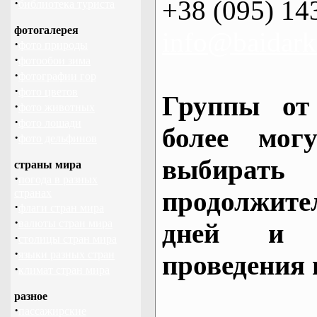
+38 (095) 14
·
библиотека туриста
фотогалерея
info@baidark
·
фото природы
·
фотообои зима
·
фотографии гор
·
фото цветов
Группы от
·
фото животных
·
фото лошади
более могу
·
фото дельфинов
выбирать
страны мира
·
погода в разных
продолжител
странах
·
флаги стран мира
·
валюты стран мира
дней и 
·
столицы стран мира
·
языки разных стран
проведения 
·
климат стран мира
разное
·
пассажирские