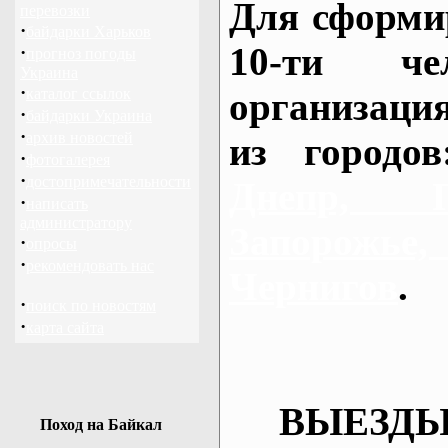
Для сформи
перевозки
·
байдарки Харьков
10-ти че
·
прогноз погоды
Украина
·
каталог ссылок
организаци
·
байдарки Украина
·
архив новостей
из городо
·
фотогалерея
·
достопримечательности
Днепр, П
·
написать
администратору
Запорож
·
опросы
·
рекомендовать нас
Чернигов
.
·
поиск по новостям
·
карта сайта
ВЫЕЗДЫ
Поход на Байкал