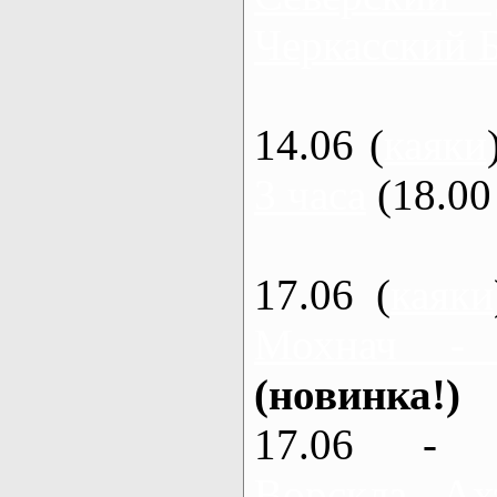
Черкасский 
14.06 (
каяки
3 часа
(18.00 
17.06 (
каяки
Мохнач -
(новинка!)
17.06 - 
Ворскла, Ах