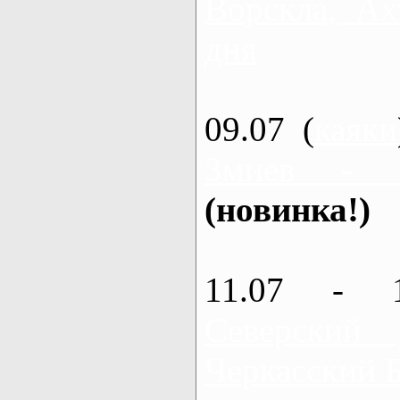
Ворскла, Ах
дня
09.07 (
каяки
Змиев - 
(новинка!)
11.07 - 
Северский
Черкасский 