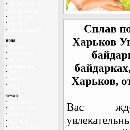
·
горные лыжи
·
горные походы
·
скалолазание
·
сноуборд
Сплав по
·
треккинг, походы
Харьков У
вода
·
байдарки
байдар
·
виндсерфинг
·
дайвинг
байдарках
·
катамаранинг
·
каякинг
Харьков, о
·
рафтинг
·
яхтинг
земля
·
велотуризм
Вас жде
·
дальние страны
·
геокэшинг
увлекательн
·
диггерство
·
конный туризм