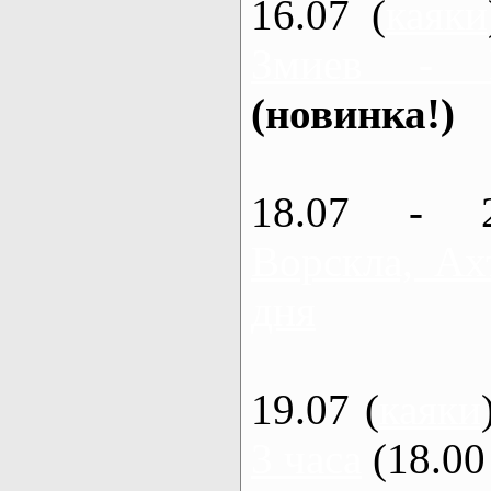
16.07 (
каяки
Змиев - 
(новинка!)
18.07 - 
Ворскла, Ах
дня
19.07 (
каяки
3 часа
(18.00 