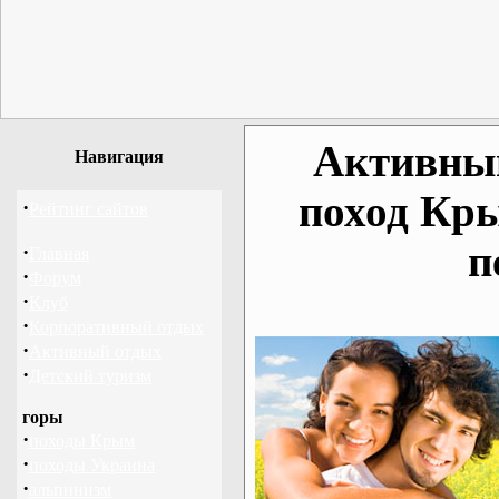
Активный
Навигация
поход Кр
·
Рейтинг сайтов
п
·
Главная
·
Форум
·
Клуб
·
Корпоративный отдых
·
Активный отдых
·
Детский туризм
горы
·
походы Крым
·
походы Украина
·
альпинизм