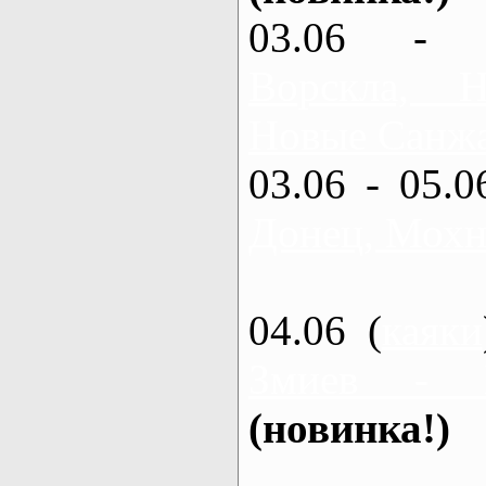
03.06 - 
Ворскла,
Новые Санжа
03.06 - 05.0
Донец, Мохн
04.06 (
каяки
Змиев - 
(новинка!)