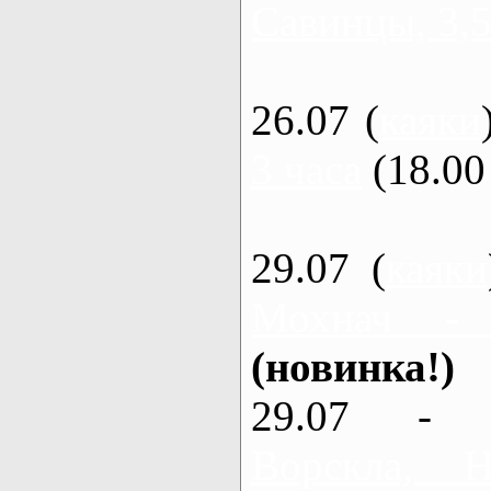
Савинцы, 3,5
26.07 (
каяки
3 часа
(18.00 
29.07 (
каяки
Мохнач -
(новинка!)
29.07 - 
Ворскла,