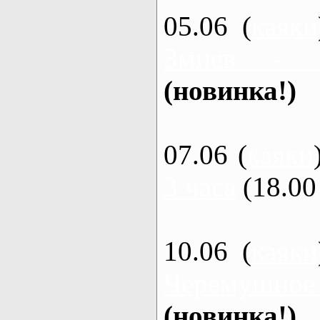
05.06 (
каяки
Змиев - 
(новинка!)
07.06 (
каяки
3 часа
(18.00 
10.06 (
каяки
Черемушное
(новинка!)