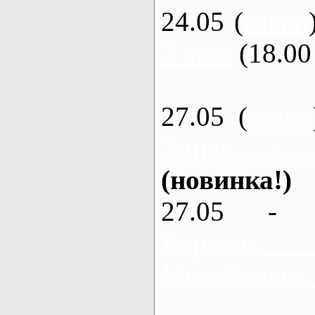
24.05 (
каяки
3 часа
(18.00 
27.05 (
каяки
Змиев - 
(новинка!)
27.05 - 
Ворскла
Михайловка,