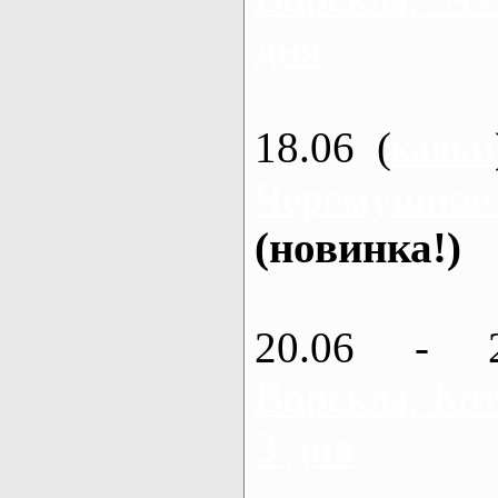
дня
18.06 (
каяки
Черемушное
(новинка!)
20.06 - 
Ворскла, Кот
3 дня