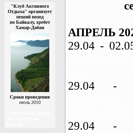
с
"Клуб Активного
Отдыха" организует
пеший поход
по Байкалу, хребет
Хамар-Дабан
АПРЕЛЬ 20
29.04 - 02.0
Донец, Мох
дня
29.04 - 
Северский
Сроки проведения
июль 2010
Змиев, 2 дня
Программа похода
Обсуждение на
29.04 - 
форуме