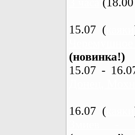
3 часа
(18.00 
15.07 (
каяки
Черемушное
(новинка!)
15.07 - 16.0
Донец, Мохна
16.07 (
каяки
Змиев - 