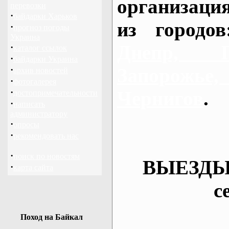
организаци
перевозки
·
байдарки Харьков
из городо
·
прогноз погоды
Украина
Днепр, П
·
каталог ссылок
·
байдарки Украина
·
Запорож
архив новостей
·
фотогалерея
·
Чернигов
.
достопримечательности
·
написать
администратору
·
опросы
·
рекомендовать нас
·
поиск по новостям
ВЫЕЗДЫ
·
карта сайта
с
Поход на Байкал