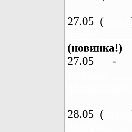
27.05 (
каяки
Змиев - 
(новинка!)
27.05 - 
Ворскла
Михайловка,
28.05 (
каяки
Мохнач -