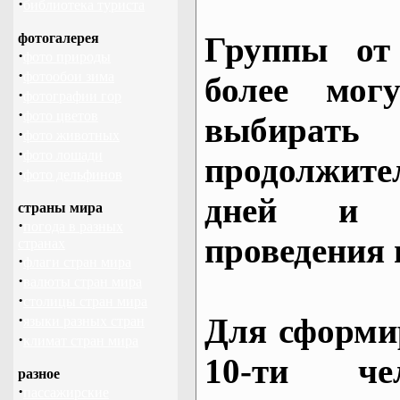
·
библиотека туриста
фотогалерея
Группы от
·
фото природы
·
фотообои зима
более могу
·
фотографии гор
·
фото цветов
выбирать
·
фото животных
·
фото лошади
продолжител
·
фото дельфинов
дней и 
страны мира
·
погода в разных
проведения 
странах
·
флаги стран мира
·
валюты стран мира
·
столицы стран мира
·
Для сформи
языки разных стран
·
климат стран мира
10-ти че
разное
·
пассажирские