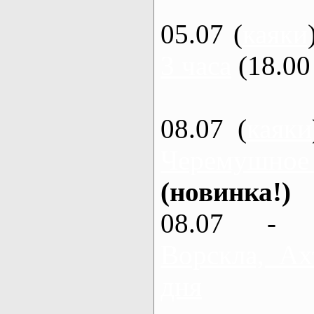
05.07 (
каяки
3 часа
(18.00 
08.07 (
каяки
Черемушное
(новинка!)
08.07 - 
Ворскла, Ах
дня