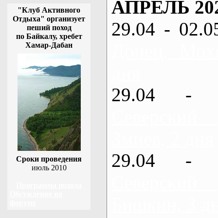
АПРЕЛЬ 20
"Клуб Активного
Отдыха" организует
29.04 - 02.0
пеший поход
по Байкалу, хребет
Донец, Мох
Хамар-Дабан
дня
29.04 - 
Северский
Змиев, 2 дня
29.04 - 
Сроки проведения
июль 2010
Северский
Программа похода
Обсуждение на
Бишкин, 3 д
форуме