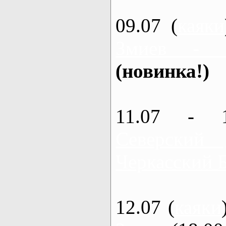
09.07 (
каяки
Змиев - 
(новинка!)
11.07 - 
Северский
Черкасский 
12.07 (
каяки