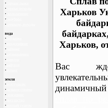
Сплав по
·
горные лыжи
·
горные походы
Харьков У
·
скалолазание
·
сноуборд
байдар
·
треккинг, походы
байдарках
вода
·
байдарки
Харьков, о
·
виндсерфинг
·
дайвинг
·
катамаранинг
·
каякинг
Вас жде
·
рафтинг
·
яхтинг
увлекательн
земля
·
велотуризм
динамичный
·
дальние страны
·
геокэшинг
сплав по ре
·
диггерство
·
конный туризм