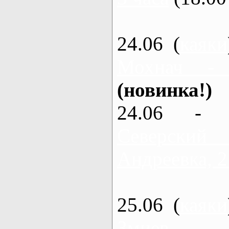
24.06 (
каяки
Мохнач -
(новинка!)
24.06 - 
Северский
Андреевка, 2
25.06 (
каяки
Змиев - 