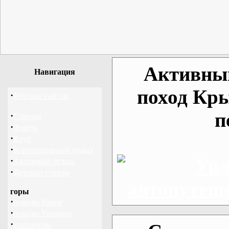
Активный
Навигация
поход Кр
·
Рейтинг сайтов
п
·
Главная
·
Форум
·
Клуб
·
Корпоративный отдых
·
Активный отдых
·
Детский туризм
горы
·
походы Крым
·
походы Украина
·
альпинизм