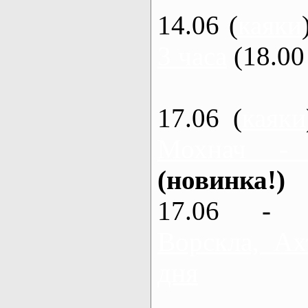
14.06 (
каяки
3 часа
(18.00 
17.06 (
каяки
Мохнач -
(новинка!)
17.06 - 
Ворскла, Ах
дня