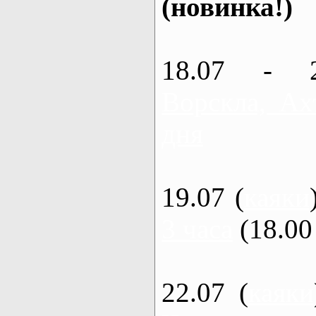
(новинка!)
18.07 - 
Ворскла, Ах
дня
19.07 (
каяки
3 часа
(18.00 
22.07 (
каяки