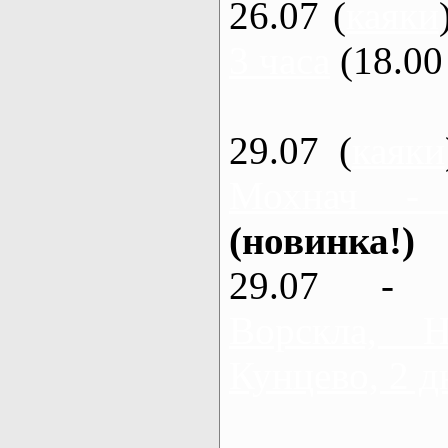
26.07 (
каяки
3 часа
(18.00 
29.07 (
каяки
Мохнач -
(новинка!)
29.07 - 
Ворскла,
Кунцево, 2 д