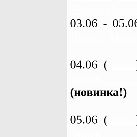
Новые Санжа
03.06 - 05.0
Донец, Мохн
04.06 (
каяки
Змиев - 
(новинка!)
05.06 (
каяки
Змиев - 