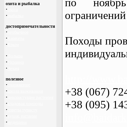
по нояб
охота и рыбалка
·
охота
ограничений 
·
рыбалка
достопримечательности
·
необычное
Походы пров
·
Карпаты
·
Крым
индивидуаль
·
Польша
·
Украина
·
Чехия
http://www.ba
полезное
·
снаряжение
+38 (067) 72
·
школа выживания
·
дикорастущие растения
+38 (095) 14
·
кладовая природы
·
советы туристу
info@baidark
·
кухня, питание
·
медицина