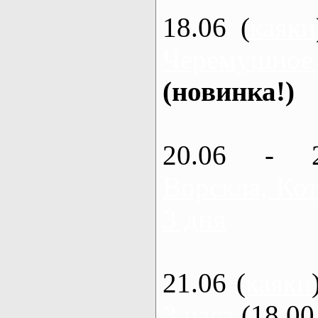
18.06 (
каяки
Черемушное
(новинка!)
20.06 - 
Ворскла, Кот
3 дня
21.06 (
каяки
3 часа
(18.00 