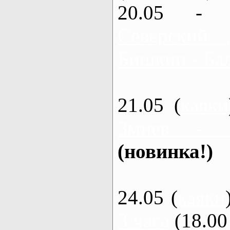
20.05 - 
Северский 
Бишкин - Бал
21.05 (
каяки
Змиев - 
(новинка!)
24.05 (
каяки
3 часа
(18.00 