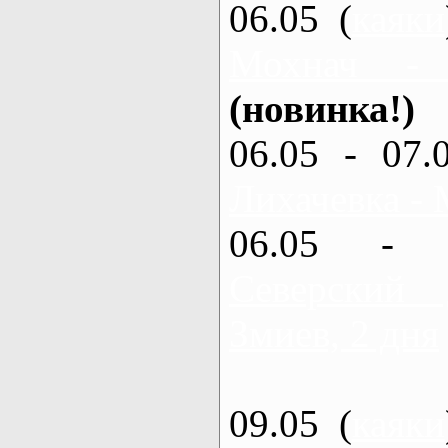
06.05 (
каяки
Мохнач -
(новинка!)
06.05 - 07.
Лихачевка - 
06.05 - 
Северский
Змиев, 2 дня
09.05 (
каяки