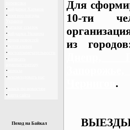
Для сформи
перевозки
·
байдарки Харьков
10-ти че
·
прогноз погоды
Украина
·
каталог ссылок
организаци
·
байдарки Украина
·
архив новостей
из городо
·
фотогалерея
·
достопримечательности
Днепр, П
·
написать
администратору
Запорож
·
опросы
·
рекомендовать нас
Чернигов
.
·
поиск по новостям
·
карта сайта
ВЫЕЗДЫ
Поход на Байкал