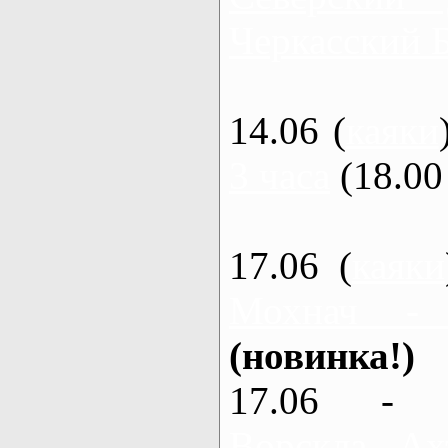
Черкасский 
14.06 (
каяки
3 часа
(18.00 
17.06 (
каяки
Мохнач -
(новинка!)
17.06 - 
Ворскла, Ах