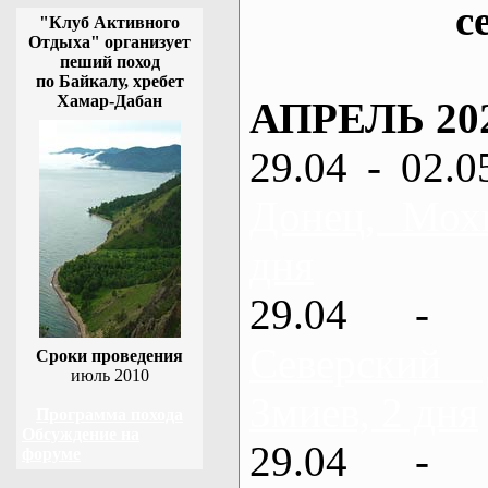
с
"Клуб Активного
Отдыха" организует
пеший поход
по Байкалу, хребет
Хамар-Дабан
АПРЕЛЬ 20
29.04 - 02.0
Донец, Мох
дня
29.04 - 
Северский
Сроки проведения
июль 2010
Змиев, 2 дня
Программа похода
Обсуждение на
29.04 - 
форуме