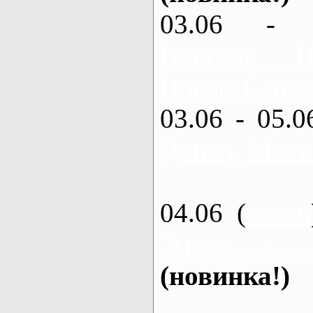
03.06 - 
Ворскла,
Новые Санжа
03.06 - 05.0
Донец, Мохн
04.06 (
каяки
Змиев - 
(новинка!)