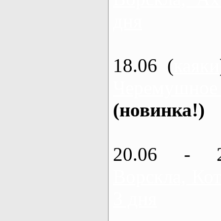
дня
18.06 (
каяки
Черемушное
(новинка!)
20.06 - 
Ворскла, Кот
3 дня