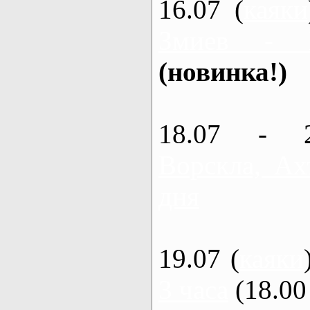
16.07 (
каяки
Змиев - 
(новинка!)
18.07 - 
Ворскла, Ах
дня
19.07 (
каяки
3 часа
(18.00 