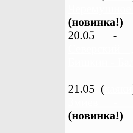
Черемушное
(новинка!)
20.05 - 
Северский 
Бишкин - Бал
21.05 (
каяки
Змиев - 
(новинка!)