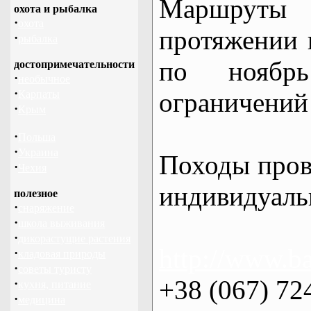
Маршрут
охота и рыбалка
·
охота
протяжении в
·
рыбалка
по нояб
достопримечательности
·
необычное
·
ограничений 
Карпаты
·
Крым
·
Польша
·
Украина
Походы пров
·
Чехия
индивидуаль
полезное
·
снаряжение
·
школа выживания
·
дикорастущие растения
http://www.ba
·
кладовая природы
·
советы туристу
+38 (067) 72
·
кухня, питание
·
медицина