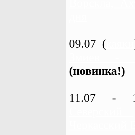
Ворскла, Ах
дня
09.07 (
каяки
Змиев - 
(новинка!)
11.07 - 
Северский
Черкасский 