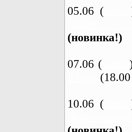
05.06 (
каяки
Змиев - 
(новинка!)
07.06 (
каяки
3 часа
(18.00 
10.06 (
каяки
Черемушное
(новинка!)