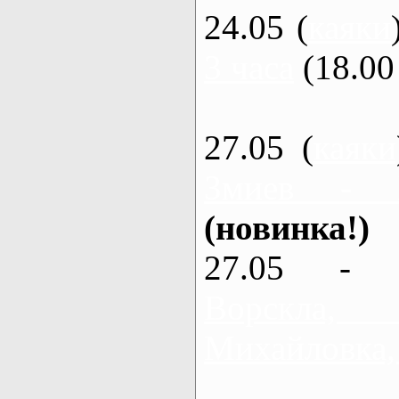
24.05 (
каяки
3 часа
(18.00 
27.05 (
каяки
Змиев - 
(новинка!)
27.05 - 
Ворскла
Михайловка,