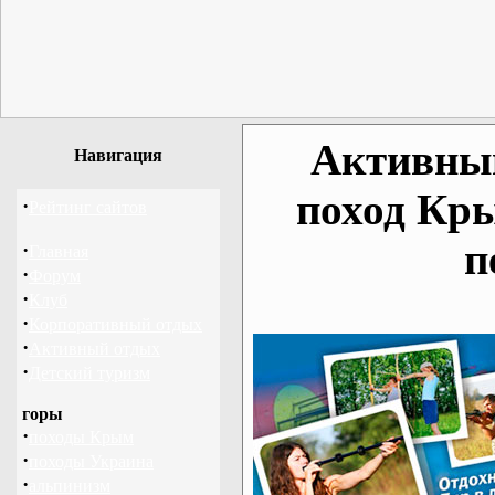
Активный
Навигация
поход Кр
·
Рейтинг сайтов
п
·
Главная
·
Форум
·
Клуб
·
Корпоративный отдых
·
Активный отдых
·
Детский туризм
горы
·
походы Крым
·
походы Украина
·
альпинизм