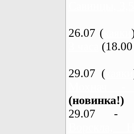
Савинцы, 3,5
26.07 (
каяки
3 часа
(18.00 
29.07 (
каяки
Мохнач -
(новинка!)
29.07 - 
Ворскла,