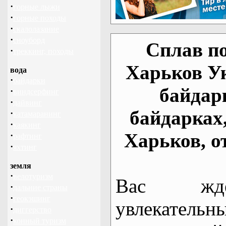
·
горные лыжи
·
горные походы
·
скалолазание
·
сноуборд
Сплав по
·
треккинг, походы
Харьков У
вода
·
байдарки
байдар
·
виндсерфинг
·
дайвинг
байдарках
·
катамаранинг
·
каякинг
Харьков, о
·
рафтинг
·
яхтинг
земля
·
велотуризм
Вас жде
·
дальние страны
·
геокэшинг
увлекательн
·
диггерство
·
конный туризм