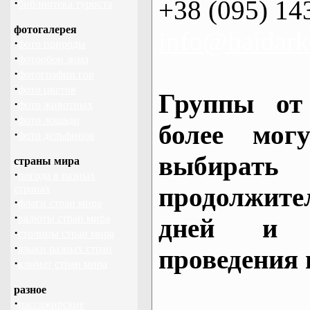
+38 (095) 14
·
библиотека туриста
фотогалерея
info@baidark
·
фото природы
·
фотообои зима
·
фотографии гор
·
фото цветов
Группы от
·
фото животных
·
фото лошади
более могу
·
фото дельфинов
выбирать
страны мира
·
погода в разных
продолжител
странах
·
флаги стран мира
·
валюты стран мира
дней и 
·
столицы стран мира
·
языки разных стран
проведения 
·
климат стран мира
разное
·
пассажирские