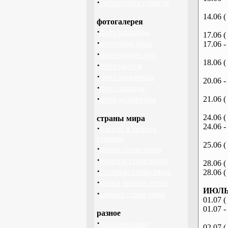
·
библиотека туриста
14.06 (
фотогалерея
·
фото природы
17.06 (
·
фотообои зима
17.06 -
·
фотографии гор
18.06 (
·
фото цветов
·
фото животных
20.06 -
·
фото лошади
·
21.06 (
фото дельфинов
24.06 (
страны мира
24.06 -
·
погода в разных
странах
25.06 (
·
флаги стран мира
·
валюты стран мира
28.06 (
·
столицы стран мира
28.06 (
·
языки разных стран
ИЮЛЬ 
·
климат стран мира
01.07 (
01.07 -
разное
·
пассажирские
02.07 (