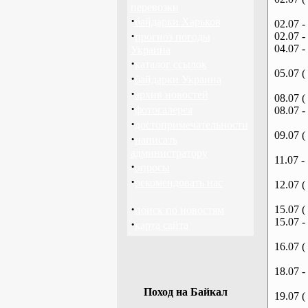
перевозки
·
байдарки Харьков
02.07 -
·
02.07 -
прогноз погоды
04.07 -
Украина
·
каталог ссылок
05.07 (
·
байдарки Украина
·
архив новостей
08.07 (
·
фотогалерея
08.07 -
·
достопримечательности
09.07 (
·
написать
администратору
11.07 -
·
опросы
·
рекомендовать нас
12.07 (
·
15.07 (
поиск по новостям
15.07 -
·
карта сайта
16.07 (
18.07 -
Поход на Байкал
19.07 (