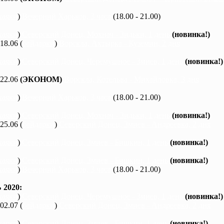
каяки
)
Вечерний Харьков, 3 часа
(18.00 - 21.00)
каяки
)
Северский Донец, Мохнач - Зидьки, 1 день
(новинка!)
 18.06 (
байдарки
)
Ворскла, Ахтырка - Куземин, 2 дня
каяки
)
Северский Донец, Черемушное - Змиев, 1 день
(новинка!)
 22.06
(ЭКОНОМ)
Ворскла, Котельва - Михайловка, 3 дня
каяки
)
Вечерний Харьков, 3 часа
(18.00 - 21.00)
каяки
)
Северский Донец, Мохнач - Зидьки, 1 день
(новинка!)
 25.06 (
байдарки
)
Северский Донец, Змиев - Андреевка, 2 дня
каяки
)
Северский Донец, Змиев - Бишкин, 1 день
(новинка!)
каяки
)
Северский Донец, Змиев - Бишкин, 1 день
(новинка!)
каяки
)
Вечерний Харьков, 3 часа
(18.00 - 21.00)
2020:
каяки
)
Северский Донец, Черемушное - Змиев, 1 день
(новинка!)
 02.07 (
байдарки
)
Северский Донец, Змиев - Андреевка, 2 дня
каяки
)
Северский Донец, Змиев - Бишкин, 1 день
(новинка!)