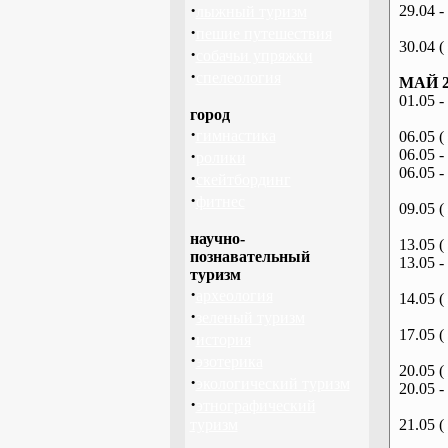
·
29.04 -
лыжный туризм
·
пешие путешествия
30.04 (
·
собачьи упряжки
·
спелеология
МАЙ 2
01.05 -
город
·
гимнастика
06.05 (
·
06.05 -
ролики
06.05 -
·
скейтбординг
·
фитнес
09.05 (
научно-
13.05 (
познавательный
13.05 -
туризм
·
археология
14.05 (
·
зеленый туризм
17.05 (
·
история
·
эзотерика
20.05 (
·
экологический туризм
20.05 -
·
этнографический
туризм
21.05 (