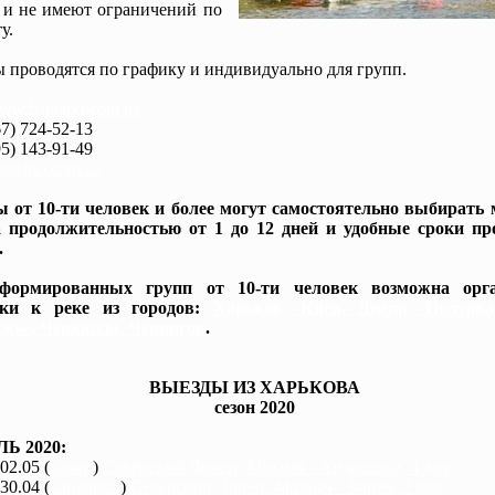
 и не имеют ограничений по
у.
 проводятся по графику и индивидуально для групп.
www.baidarki.com.ua/
7) 724-52-13
5) 143-91-49
idarki.com.ua
 от 10-ти человек и более могут самостоятельно выбирать
 продолжительностью от 1 до 12 дней и удобные сроки пр
.
формированных групп от 10-ти человек возможна орга
вки к реке из городов:
Харьков, Киев, Днепр, Полтав
жье, Черкассы, Чернигов
.
ВЫЕЗДЫ ИЗ ХАРЬКОВА
сезон 2020
Ь 2020:
 02.05 (
каяки
)
Северский Донец, Мохнач - Андреевка, 4 дня
 30.04 (
байдарки
)
Северский Донец, Мохнач - Змиев, 2 дня