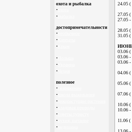
охота и рыбалка
24.05 (
·
охота
27.05 (
·
рыбалка
27.05 -
достопримечательности
28.05 (
·
необычное
31.05 (
·
Карпаты
·
ИЮНЬ 
Крым
03.06 (
03.06 -
·
Польша
03.06 -
·
Украина
·
Чехия
04.06 (
полезное
05.06 (
·
снаряжение
·
07.06 (
школа выживания
·
дикорастущие растения
10.06 (
·
кладовая природы
10.06 -
·
советы туристу
·
11.06 (
кухня, питание
·
медицина
13.06 -