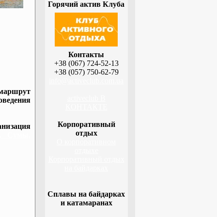
Горячий актив Клуба
Контакты
+38 (067) 724-52-13
+38 (057) 750-62-79
info@activeclub.com.ua
 маршрут
activeclub В
оведения
КОНТАКТЕ
Корпоративный
низация
отдых
а, Сумы,
О корпоративном
отдыхе
Корпоративный отдых
на байдарках
Сплавы на байдарках
и катамаранах