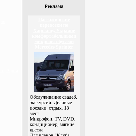
Реклама
Пассажирские
дня
перевозки по
Харькову, Украине
комфортабельными
микроавтобусами
Mercedes Sprinter
н, 3 дня
Обслуживание свадеб,
экскурсий. Деловые
поездки, отдых. 18
мест
Микрофон, TV, DVD,
кондиционер, мягкие
кресла.
Для членов "Клуба