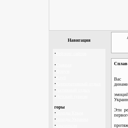
Навигация
·
Рейтинг сайтов
Сплав 
·
Главная
·
Форум
·
Клуб
Вас 
·
Корпоративный отдых
дина
·
байдар
Активный отдых
эмоций
·
Детский туризм
Украин
горы
Эти ре
·
походы Крым
перво
·
походы Украина
байдар
·
протяж
альпинизм