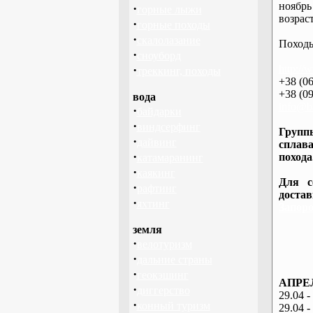
ноябрь
·
горные лыжи
возраст
·
горные походы
·
скалолазание
Походы
·
сноуборд
·
http://
треккинг, походы
+38 (06
+38 (09
вода
info@ba
·
байдарки
·
виндсерфинг
Группы
·
дайвинг
сплава
·
похода
катамаранинг
·
каякинг
Для с
·
рафтинг
доста
·
яхтинг
Запоро
земля
·
велотуризм
·
дальние страны
·
геокэшинг
АПРЕЛ
·
диггерство
29.04 -
·
конный туризм
29.04 -