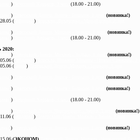
каяки
)
Вечерний Харьков, 3 часа
(18.00 - 21.00)
каяки
)
Северский Донец, Змиев - Бишкин, 1 день
(новинка!)
 28.05 (
байдарки
)
Ворскла, Лихачевка - Михайловка, 2 дня
каяки
)
Северский Донец, Мохнач - Зидьки, 1 день
(новинка!)
каяки
)
Вечерний Харьков, 3 часа
(18.00 - 21.00)
2020:
каяки
)
Северский Донец, Мохнач - Зидьки, 1 день
(новинка!)
 05.06 (
байдарки
)
Ворскла, Нижние Млыны - Новые Санжары, 3 
 05.06 (
каяки
)
Северский Донец, Мохнач - Бишкин, 3 дня
каяки
)
Северский Донец, Змиев - Бишкин, 1 день
(новинка!)
каяки
)
Северский Донец, Змиев - Бишкин, 1 день
(новинка!)
каяки
)
Вечерний Харьков, 3 часа
(18.00 - 21.00)
каяки
)
Северский Донец, Черемушное - Змиев, 1 день
(новинка!)
 11.06 (
байдарки
)
Северский Донец, Мохнач - Змиев, 2 дня
каяки
)
Северский Донец, Змиев - Бишкин, 1 день
(новинка!)
 15.06
(ЭКОНОМ)
Северский Донец, Мохнач - Черкасский Бишки