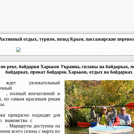
Активный отдых, туризм, поход Крым, пассажирские перево
по реке, байдарки Харьков Украина, сплавы на байдарках, п
байдарках, прокат байдарок Харьков, отдых на байдарках
ждет увлекательный
мичный
сплав по реке на
ках
, полный впечатлений и
, по самым красивым рекам
ы.
ки прекрасно подходят для
го знакомства с
походом на
ках
. Маршруты доступны на
ении всего сезона с марта по