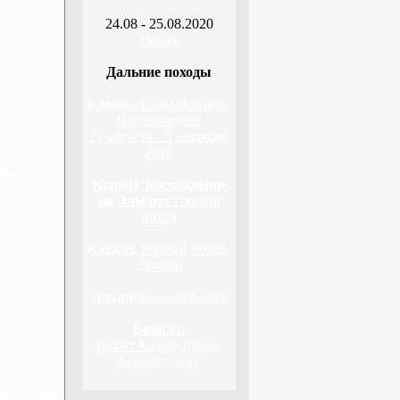
24.08 - 25.08.2020
Оскол
Дальние походы
Кавказ,
горный поход,
Приэльбрусье
23 августа - 3 сентября
2010
дня
Кавказ, восхождение
на Эльбрус
горный
поход
Кавказ,
горный поход,
Домбай
Алтай,
горный поход
Байкал,
хребет Хамар-Дабан,
пеший поход
н, 3 дня