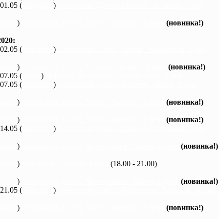
 01.05 (
байдарки
)
Северский Донец, Мохнач - Бишкин, 3 дня
каяки
)
Северский Донец, Змиев - Бишкин, 1 день
(новинка!)
020:
 02.05 (
байдарки
)
Северский Донец, Змиев - Андреевка, 2 дня
каяки
)
Северский Донец, Мохнач - Зидьки, 1 день
(новинка!)
 07.05 (
каяки
)
Ворскла, Лихачевка - Михайловка, 2 дня
 07.05 (
байдарки
)
Северский Донец, Мохнач - Змиев, 2 дня
каяки
)
Северский Донец, Змиев - Бишкин, 1 день
(новинка!)
каяки
)
Северский Донец, Змиев - Бишкин, 1 день
(новинка!)
 14.05 (
байдарки
)
Северский Донец, Змиев - Андреевка, 2 дня
каяки
)
Северский Донец, Черемушное - Змиев, 1 день
(новинка!)
каяки
)
Вечерний Харьков, 3 часа
(18.00 - 21.00)
каяки
)
Северский Донец, Черемушное - Змиев, 1 день
(новинка!)
 21.05 (
байдарки
)
Северский Донец, Черкасский Бишкин - Балакле
каяки
)
Северский Донец, Змиев - Бишкин, 1 день
(новинка!)