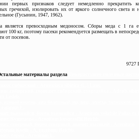
ении первых признаков следует немедленно прекратить к
ых гречихой, изолировать их от яркого солнечного света и н
ельное (Гусынин, 1947, 1962).
ха является превосходным медоносом. Сборы меда с 1 га е
ают 100 кг, поэтому пасеки рекомендуется размещать в непосре
ти от посевов.
9727 
стальные материалы раздела
Дикорастущие полезные расте
икос сибирский - Armeniaca sibirica (L.) Lam.
нис сибирский, горицвет сибирский, стародубка - Adonis sibir
 ex Ledeb.
, ирный корень, аир болотный, ир, явр, лепеха, татарское зел
 calamus L.
нит вьющийся, борец вьющийся - Aconitum volubile Pallas ex K
нит Кузнецова - Aconitum kusnezoffii Reichb.
нит северный, борец северный, аконит высокий - Aconitum
rionale Koelle - A. excelsum Reichb.
нит, борец - Aconitum L.