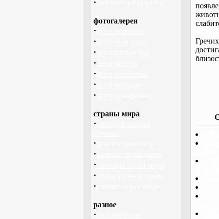
·
библиотека туриста
появл
животн
фотогалерея
слабит
·
фото природы
·
Гречи
фотообои зима
достиг
·
фотографии гор
близос
·
фото цветов
·
фото животных
·
фото лошади
·
фото дельфинов
страны мира
О
·
погода в разных
странах
Абр
·
Адо
флаги стран мира
Patrin
·
валюты стран мира
Аир
·
столицы стран мира
Acorus
·
языки разных стран
Ако
·
климат стран мира
Ако
Ако
разное
septent
·
Ако
пассажирские