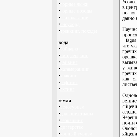
Усольс
·
горные лыжи
в цент
·
горные походы
по юг
·
скалолазание
давно 
·
сноуборд
Науч
·
треккинг, походы
происх
- fagu
вода
что ук
·
байдарки
греч
·
виндсерфинг
орешк
·
дайвинг
вызыв
у жив
·
катамаранинг
гречи
·
каякинг
как с
·
рафтинг
листье
·
яхтинг
Одноле
земля
ветви
·
яйцев
велотуризм
сердц
·
дальние страны
Черешк
·
геокэшинг
почти 
·
диггерство
Около
·
конный туризм
яйцев