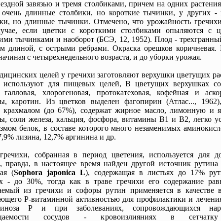
ездной завязью и тремя столбиками, причем на одних растени
очень длинные столбики, но короткие тычинки, у других - 
ки, но длинные тычинки. Отмечено, что урожайность гречих
лучае, если цветки с короткими столбиками опыляются с ц
ими тычинками и наоборот (БСЭ, 12, 1952). Плод - трехгранн
м длиной, с острыми ребрами. Окраска орешков коричневая. 
начиная с четырехнедельного возраста, и до уборки урожая.
дицинских целей у гречихи заготовляют верхушки цветущих ра
а используют для пищевых целей, В цветущих верхушках со
 галловая, хлорогеновая, протокатеховая, кофейная и аско
ы, каротин. Из цветков выделен фагопирин (Атлас..., 1962)
ы крахмалом (до 67%), содержат жирное масло, лимонную и 
ы, соли железа, кальция, фосфора, витамины В1 и В2, легко 
змом белок, в составе которого много незаменимых аминокисл
7,9% лизина, 12,7% аргинина и др.
гречихи, собранная в период цветения, используется для д
, правда, в настоящее время найден другой источник рутина 
ая (
Sophora japonica L
), содержащая в листьях до 17% рут
х - до 30%, тогда как в траве гречихи его содержание рав
аемый из гречихи и софоры рутин применяется в качестве в
ющего Р-витаминной активностью для профилактики и лечения
миноза Р и при заболеваниях, сопровождающихся нар
ицаемости сосудов - кровоизлияниях в сетчатку