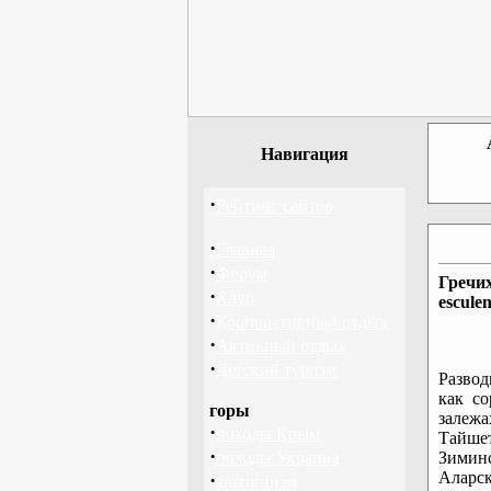
Навигация
·
Рейтинг сайтов
·
Главная
·
Форум
Гречих
·
Клуб
esculen
·
Корпоративный отдых
·
Активный отдых
·
Детский туризм
Развод
как со
горы
залежа
·
походы Крым
Тайше
·
походы Украина
Зими
Алар
·
альпинизм