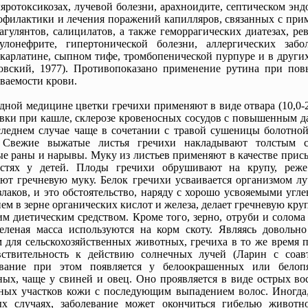
яротоксикозах, лучевой болезни, арахноидите, септическом энд
офилактики и лечения поражений капилляров, связанных с при
агулянтов, салицилатов, а также геморрагических диатезах, ре
улонефрите, гипертонической болезни, аллергических забол
скарлатине, сыпном тифе, тромбопенической пурпуре и в други
овский, 1977). Противопоказано применение рутина при по
ваемости крови.
дной медицине цветки гречихи применяют в виде отвара (10,0-2
вки при кашле, склерозе кровеносных сосудов с повышенным д
следнем случае чаще в сочетании с травой сушеницы болотной
. Свежие выжатые листья гречихи накладывают толстым 
е раны и нарывы. Муку из листьев применяют в качестве прис
остях у детей. Плоды гречихи обрушивают на крупу, реж
ют гречневую муку. Белок гречихи усваивается организмом лу
злаков, и это обстоятельство, наряду с хорошо усвояемыми угл
ем в зерне органических кислот и железа, делает гречневую кру
м диетическим средством. Кроме того, зерно, отруби и солома
еленая масса используются на корм скоту. Являясь довольн
 для сельскохозяйственных животных, гречиха в то же время 
ствительность к действию солнечных лучей (Ларин с соавт.
евание при этом появляется у белоокрашенных или белоп
ых, чаще у свиней и овец. Оно проявляется в виде острых во
ных участков кожи с последующим выпадением волос. Иногда,
ых случаях, заболевание может окончиться гибелью животн