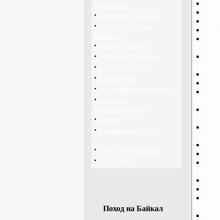
Анд
перевозки
Аст
·
байдарки Харьков
Аст
·
прогноз погоды
Аст
Украина
Баг
·
каталог ссылок
Ledum p
·
Бад
байдарки Украина
кояшан 
·
архив новостей
Бар
·
фотогалерея
Бар
·
достопримечательности
Баш
·
написать
Cyprip
администратору
Баш
·
желтый
опросы
Баш
·
рекомендовать нас
Cyprip
Бек
·
поиск по новостям
Бел
·
карта сайта
Бел
мочего
Бел
Бер
Бер
- В. ve
Поход на Байкал
Бер