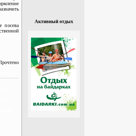
ормление
азначить
Активный отдых
е посева
дственной
Прочтено
ния
ica
ье -
oelle.