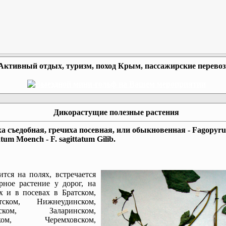
Активный отдых, туризм, поход Крым, пассажирские перево
Дикорастущие полезные растения
а съедобная, гречиха посевная, или обыкновенная - Fagopyr
tum Moench - F. sagittatum Gilib.
ится на полях, встречается
рное растение у дорог, на
х и в посевах в Братском,
тском, Нижнеудинском,
нском, Заларинском,
ском, Черемховском,