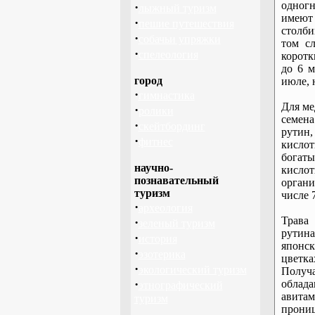
одногн
·
лыжный туризм
имеют 
·
пешие путешествия
столби
·
собачьи упряжки
том с
·
спелеология
коротк
до 6 м
город
июле, 
·
гимнастика
Для ме
·
ролики
семен
·
скейтбординг
рутин,
·
фитнес
кислот
богат
научно-
кислот
познавательный
органи
туризм
числе 
·
археология
Трава 
·
зеленый туризм
рутина
·
история
японск
·
эзотерика
цветка
·
экологический туризм
Получ
·
облада
этнографический
авита
туризм
прон