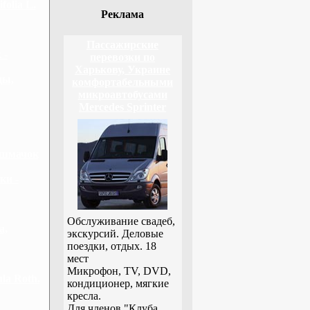
olia L.
Реклама
Пассажирские
 -
перевозки по
Харькову, Украине
цы,
комфортабельными
микроавтобусами
Mercedes Sprinter
ашмачок
ки -
Обслуживание свадеб,
а,
экскурсий. Деловые
поездки, отдых. 18
мест
Микрофон, TV, DVD,
la Roth.
кондиционер, мягкие
кресла.
Для членов "Клуба