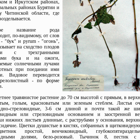
ком и Иркутском районах,
ральных районах Бурятии и
у Читинской области, где
возделывается.
ное название рода
одит, по-видимому, от слов
s - "бук" и pyrum - "огонь",
азывает на сходство плодов
ихи с трехгранными
ами бука и на ожоги,
аемые солнечными лучами
отных при поедании ими
хи. Видовое переводится
трелолистный - по форме
в.
тнее травянистое растение до 70 см высотой с прямым, в верх
стым, голым, красноватым или зеленым стеблем. Листья оч
идно-стреловидные, 3-6 см длиной и почти такой же ш
евидным или стреловидным основанием и заостренной ве
и нижних листьев длинные, с раструбами у основания, верхни
сидячие. Цветки душистые в кистях, собранных в щитковидную
цветник простой, венчиковидный, глубокопятираздел
идными долями, бело-розовый. Тычинок 8, пестик с 