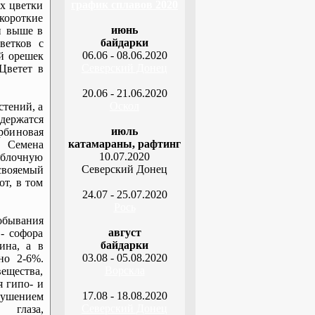
график сплавов 2020
ях цветки
короткие
июнь
и выше в
байдарки
ветков с
06.06 - 08.06.2020
ый орешек
Северский Донец
Цветет в
20.06 - 21.06.2020
Оскол
стений, а
держатся
июль
рбиновая
катамараны, рафтинг
, Семена
10.07.2020
яблочную
Северский Донец
усвояемый
от, в том
24.07 - 25.07.2020
Рось
обывания
август
- софора
байдарки
ина, а в
03.08 - 05.08.2020
но 2-6%.
Ворскла
ещества,
 гипо- и
17.08 - 18.08.2020
ушением
Северский Донец
 глаза,