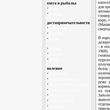
капилл
охота и рыбалка
для пр
·
охота
антико
·
рыбалка
гломер
кори, 
достопримечательности
(Машк
·
необычное
сверты
·
Карпаты
В наро
·
Крым
дозиро
- в по
·
Польша
1968)
·
Украина
гнойны
·
Чехия
опрел
получа
полезное
белок 
·
наличи
снаряжение
хороши
·
школа выживания
реже з
·
дикорастущие растения
кормом
·
кладовая природы
их чув
·
советы туристу
Забол
животн
·
кухня, питание
отдель
·
медицина
тяжел