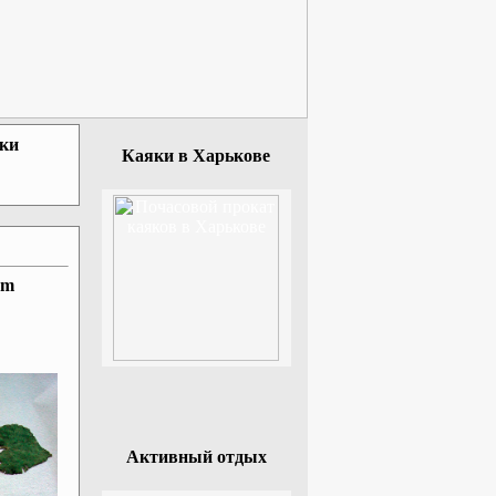
зки
Каяки в Харькове
um
Активный отдых