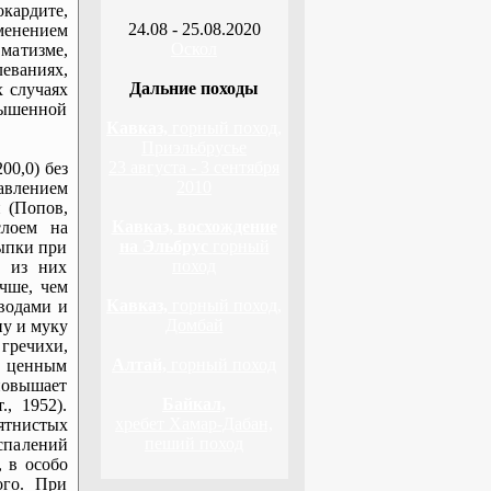
окардите,
24.08 - 25.08.2020
менением
Оскол
вматизме,
еваниях,
Дальние походы
х случаях
вышенной
Кавказ,
горный поход,
Приэльбрусье
23 августа - 3 сентября
00,0) без
2010
авлением
 (Попов,
Кавказ, восхождение
слоем на
на Эльбрус
горный
ыпки при
поход
е из них
чше, чем
Кавказ,
горный поход,
еводами и
Домбай
пу и муку
 гречихи,
Алтай,
горный поход
о ценным
повышает
Байкал,
, 1952).
хребет Хамар-Дабан,
ятнистых
пеший поход
спалений
 в особо
ого. При