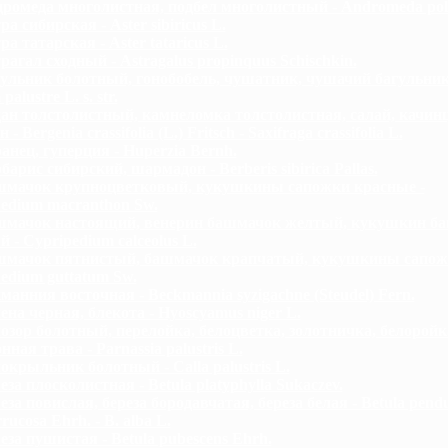
ромеда многолистная, подбел многолистный - Andromeda polif
ра сибирская - Aster sibiricus L.
ра татарская - Aster tataricus L.
рагал сходный - Astragalus propinquus Schischkin.
ульник болотный, гонобобель, чушатник, чушачий багульник
alustre L. s. str.
ан толстолистный, камнеломка толстолистная, салай, качин
- Bergenia crassifolia (L.) Fritsch - Saxifraga crassifolia L.
анец, гуперция - Huperzia Bernh.
барис сибирский, шармадон - Berberis sibirica Pallas.
мачок крупноцветковый, кукушкины сапожки красные -
edium macranthon Sw.
мачок настоящий, венерин башмачок желтый, кукушкин б
 - Cypripedium calceolus L.
мачок пятнистый, башмачок крапчатый, кукушкины сапож
edium guttatum Sw.
манния восточная - Beckmannia syzigachne (Steudel) Fern.
ена черная, блекота - Hyoscyamus niger L.
озор болотный, перелойка, белоцветка, золотничка, белоройк
нная трава - Parnassia palustris L.
окрыльник болотный - Calla palustris L.
еза плосколистная - Betula platyphylla Sukaczev.
еза повислая, береза бородавчатая, береза белая - Betula pendu
rrucosa Ehrh. - В. alba L.
еза пушистая - Betula pubescens Ehrh.