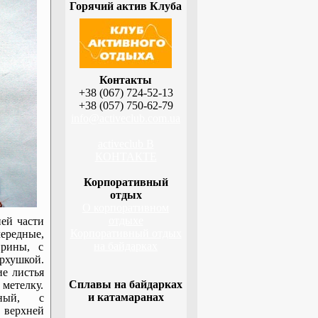
Горячий актив Клуба
Контакты
+38 (067) 724-52-13
+38 (057) 750-62-79
info@activeclub.com.ua
activeclub В
КОНТАКТЕ
Корпоративный
отдых
О корпоративном
отдыхе
ней части
Корпоративный отдых
ередные,
на байдарках
ирины, с
рхушкой.
е листья
Сплавы на байдарках
 метелку.
и катамаранах
ьный, с
верхней