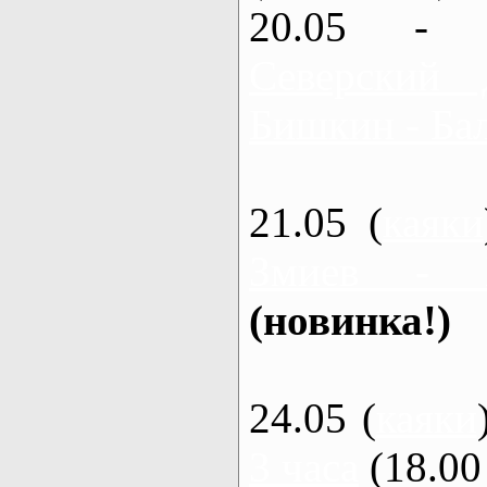
20.05 - 
Северский 
Бишкин - Бал
21.05 (
каяки
Змиев - 
(новинка!)
24.05 (
каяки
3 часа
(18.00 