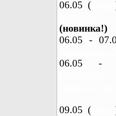
06.05 (
каяки
Мохнач -
(новинка!)
06.05 - 07.
Лихачевка - 
06.05 - 
Северский
Змиев, 2 дня
09.05 (
каяки