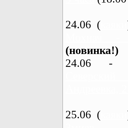
24.06 (
каяки
Мохнач -
(новинка!)
24.06 - 
Северский
Андреевка, 2
25.06 (
каяки
Змиев - 