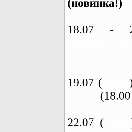
(новинка!)
18.07 - 
Ворскла, Ах
дня
19.07 (
каяки
3 часа
(18.00 
22.07 (
каяки