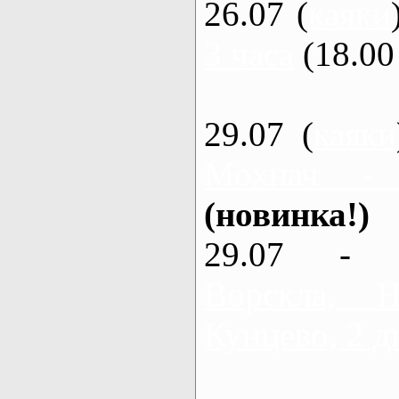
26.07 (
каяки
3 часа
(18.00 
29.07 (
каяки
Мохнач -
(новинка!)
29.07 - 
Ворскла,
Кунцево, 2 д