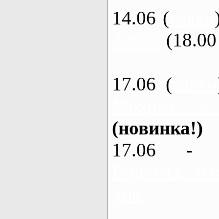
14.06 (
каяки
3 часа
(18.00 
17.06 (
каяки
Мохнач -
(новинка!)
17.06 - 
Ворскла, Ах
дня