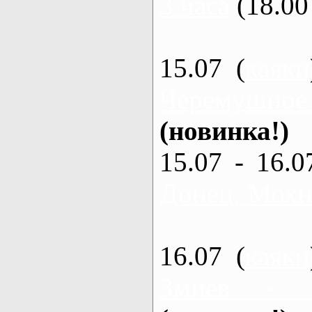
3 часа
(18.00 
15.07 (
каяки
Черемушное
(новинка!)
15.07 - 16.0
Донец, Мохна
16.07 (
каяки
Змиев - 