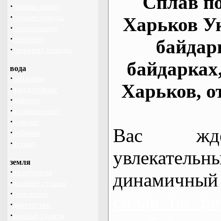
Сплав по
·
горные лыжи
·
горные походы
Харьков У
·
скалолазание
·
сноуборд
байдар
·
треккинг, походы
байдарках
вода
·
байдарки
Харьков, о
·
виндсерфинг
·
дайвинг
·
катамаранинг
·
каякинг
Вас жде
·
рафтинг
·
яхтинг
увлекательн
земля
·
велотуризм
динамичный
·
дальние страны
·
геокэшинг
сплав по ре
·
диггерство
·
конный туризм