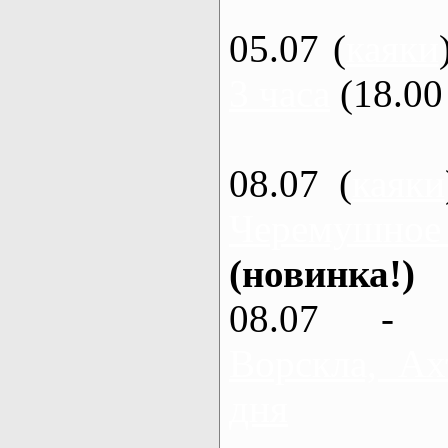
05.07 (
каяки
3 часа
(18.00 
08.07 (
каяки
Черемушное
(новинка!)
08.07 - 
Ворскла, Ах
дня