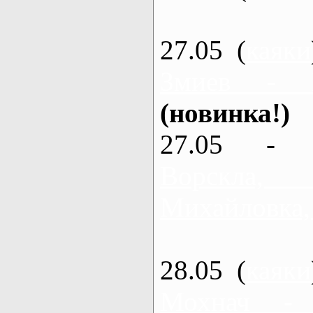
27.05 (
каяки
Змиев - 
(новинка!)
27.05 - 
Ворскла
Михайловка,
28.05 (
каяки
Мохнач -