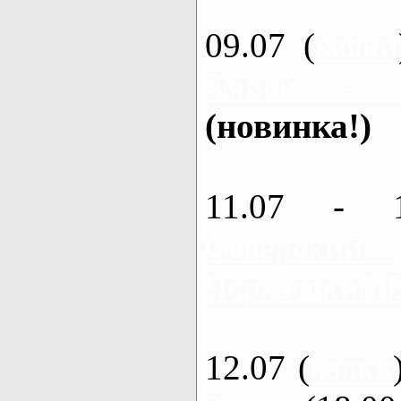
09.07 (
каяки
Змиев - 
(новинка!)
11.07 - 
Северский
Черкасский 
12.07 (
каяки