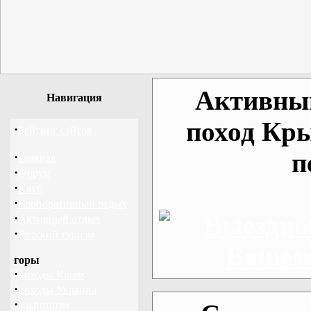
Активный
Навигация
поход Кр
·
Рейтинг сайтов
п
·
Главная
·
Форум
·
Клуб
·
Корпоративный отдых
·
Активный отдых
·
Детский туризм
горы
·
походы Крым
·
походы Украина
·
альпинизм