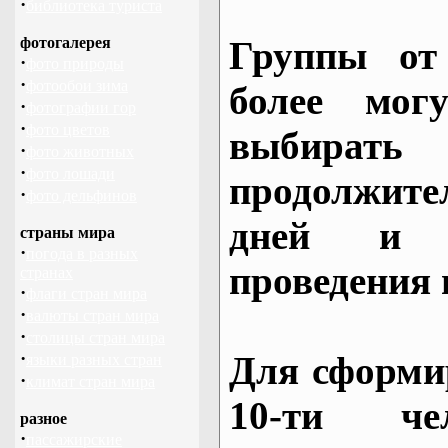
·
библиотека туриста
фотогалерея
Группы от
·
фото природы
·
фотообои зима
более могу
·
фотографии гор
·
фото цветов
выбирать
·
фото животных
·
фото лошади
продолжител
·
фото дельфинов
дней и 
страны мира
·
погода в разных
проведения 
странах
·
флаги стран мира
·
валюты стран мира
·
столицы стран мира
·
Для сформи
языки разных стран
·
климат стран мира
10-ти че
разное
·
пассажирские