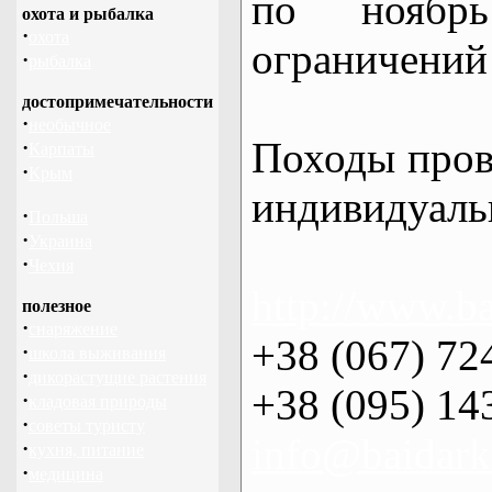
по нояб
охота и рыбалка
·
охота
ограничений 
·
рыбалка
достопримечательности
·
необычное
Походы пров
·
Карпаты
·
Крым
индивидуаль
·
Польша
·
Украина
·
Чехия
http://www.ba
полезное
·
снаряжение
+38 (067) 72
·
школа выживания
·
дикорастущие растения
+38 (095) 14
·
кладовая природы
·
советы туристу
info@baidark
·
кухня, питание
·
медицина