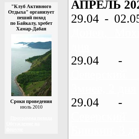
АПРЕЛЬ 20
"Клуб Активного
Отдыха" организует
29.04 - 02.0
пеший поход
по Байкалу, хребет
Донец, Мох
Хамар-Дабан
дня
29.04 - 
Северский
Змиев, 2 дня
29.04 - 
Сроки проведения
июль 2010
Северский
Программа похода
Обсуждение на
Бишкин, 3 д
форуме