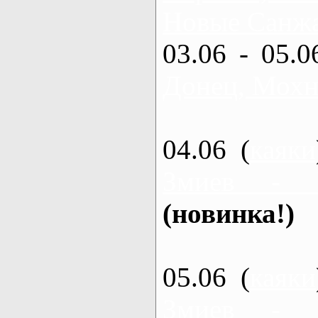
Новые Санжа
03.06 - 05.0
Донец, Мохн
04.06 (
каяки
Змиев - 
(новинка!)
05.06 (
каяки
Змиев - 