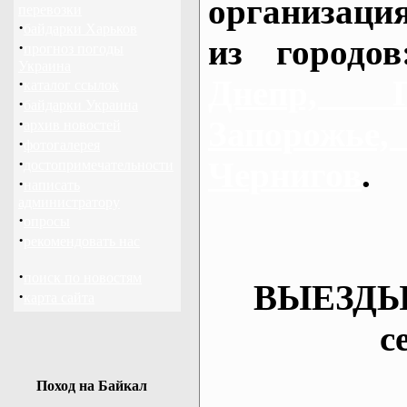
организаци
перевозки
·
байдарки Харьков
из городо
·
прогноз погоды
Украина
Днепр, П
·
каталог ссылок
·
байдарки Украина
·
Запорож
архив новостей
·
фотогалерея
·
Чернигов
.
достопримечательности
·
написать
администратору
·
опросы
·
рекомендовать нас
·
поиск по новостям
ВЫЕЗДЫ
·
карта сайта
с
Поход на Байкал