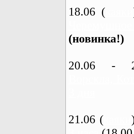
18.06 (
каяки
Черемушное
(новинка!)
20.06 - 
Ворскла, Кот
3 дня
21.06 (
каяки
3 часа
(18.00 