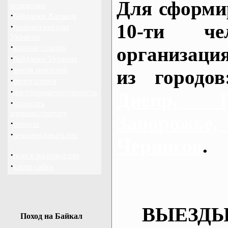
Для сформи
перевозки
·
байдарки Харьков
10-ти че
·
прогноз погоды
Украина
·
каталог ссылок
организаци
·
байдарки Украина
·
архив новостей
из городо
·
фотогалерея
·
достопримечательности
Днепр, П
·
написать
администратору
Запорож
·
опросы
·
рекомендовать нас
Чернигов
.
·
поиск по новостям
·
карта сайта
ВЫЕЗДЫ
Поход на Байкал