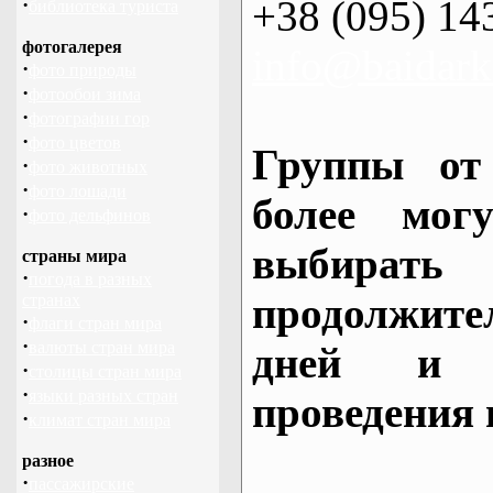
+38 (095) 14
·
библиотека туриста
фотогалерея
info@baidark
·
фото природы
·
фотообои зима
·
фотографии гор
·
фото цветов
Группы от
·
фото животных
·
фото лошади
более могу
·
фото дельфинов
выбирать
страны мира
·
погода в разных
продолжител
странах
·
флаги стран мира
·
валюты стран мира
дней и 
·
столицы стран мира
·
языки разных стран
проведения 
·
климат стран мира
разное
·
пассажирские