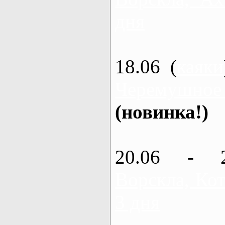
дня
18.06 (
каяки
Черемушное
(новинка!)
20.06 - 
Ворскла, Кот
3 дня