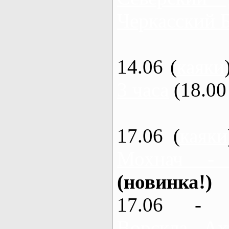
Черкасский 
14.06 (
каяки
3 часа
(18.00 
17.06 (
каяки
Мохнач -
(новинка!)
17.06 - 
Ворскла, Ах