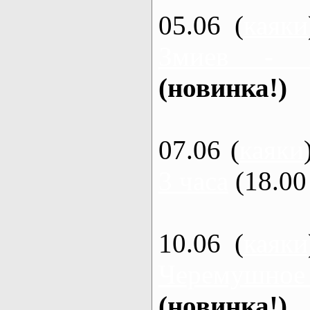
05.06 (
каяки
Змиев - 
(новинка!)
07.06 (
каяки
3 часа
(18.00 
10.06 (
каяки
Черемушное
(новинка!)