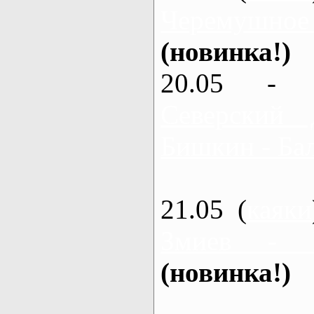
Черемушное
(новинка!)
20.05 - 
Северский 
Бишкин - Бал
21.05 (
каяки
Змиев - 
(новинка!)