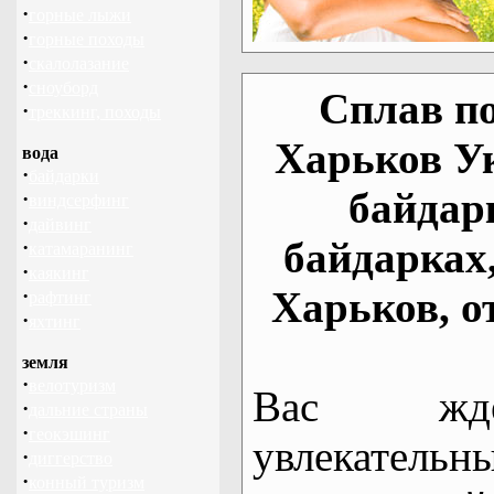
·
горные лыжи
·
горные походы
·
скалолазание
·
сноуборд
Сплав по
·
треккинг, походы
Харьков У
вода
·
байдарки
байдар
·
виндсерфинг
·
дайвинг
байдарках
·
катамаранинг
·
каякинг
Харьков, о
·
рафтинг
·
яхтинг
земля
·
велотуризм
Вас жде
·
дальние страны
·
геокэшинг
увлекательн
·
диггерство
·
конный туризм