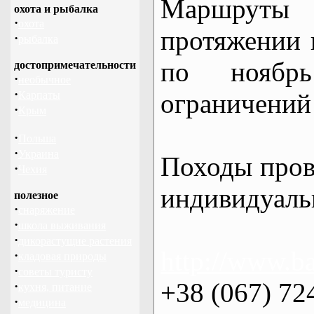
Маршрут
охота и рыбалка
·
охота
протяжении в
·
рыбалка
по нояб
достопримечательности
·
необычное
·
ограничений 
Карпаты
·
Крым
·
Польша
·
Украина
Походы пров
·
Чехия
индивидуаль
полезное
·
снаряжение
·
школа выживания
·
дикорастущие растения
http://www.ba
·
кладовая природы
·
советы туристу
+38 (067) 72
·
кухня, питание
·
медицина