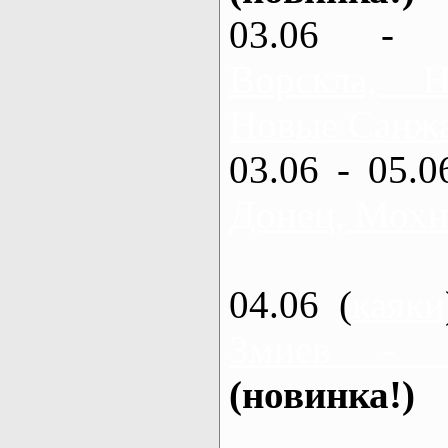
03.06 - 
Ворскла,
Новые Санжа
03.06 - 05.0
Донец, Мохн
04.06 (
каяки
Змиев - 
(новинка!)