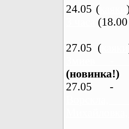
24.05 (
каяки
3 часа
(18.00 
27.05 (
каяки
Змиев - 
(новинка!)
27.05 - 
Ворскла
Михайловка,