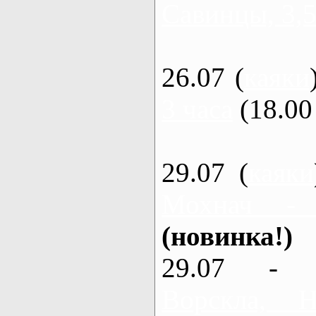
Савинцы, 3,5
26.07 (
каяки
3 часа
(18.00 
29.07 (
каяки
Мохнач -
(новинка!)
29.07 - 
Ворскла,