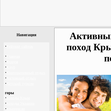
Активный
Навигация
поход Кр
·
Рейтинг сайтов
п
·
Главная
·
Форум
·
Клуб
·
Корпоративный отдых
·
Активный отдых
·
Детский туризм
горы
·
походы Крым
·
походы Украина
·
альпинизм