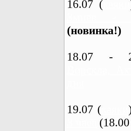
16.07 (
каяки
Змиев - 
(новинка!)
18.07 - 
Ворскла, Ах
дня
19.07 (
каяки
3 часа
(18.00 