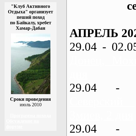
с
"Клуб Активного
Отдыха" организует
пеший поход
по Байкалу, хребет
Хамар-Дабан
АПРЕЛЬ 20
29.04 - 02.0
Донец, Мох
дня
29.04 - 
Северский
Сроки проведения
июль 2010
Змиев, 2 дня
Программа похода
Обсуждение на
29.04 - 
форуме