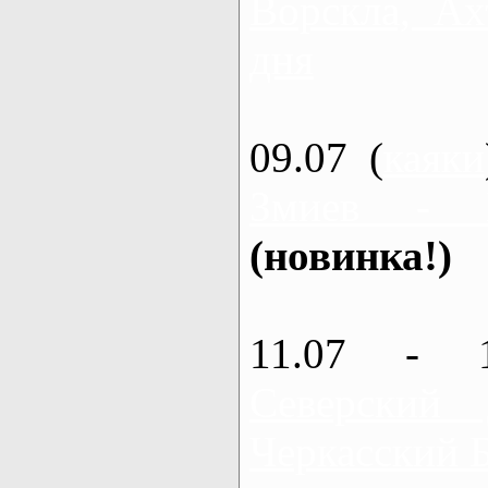
Ворскла, Ах
дня
09.07 (
каяки
Змиев - 
(новинка!)
11.07 - 
Северский
Черкасский 