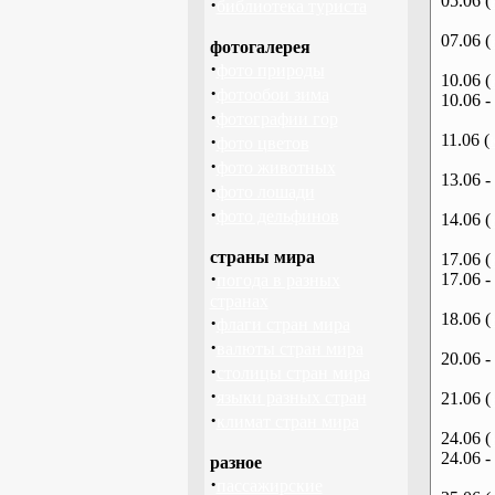
05.06 (
·
библиотека туриста
07.06 (
фотогалерея
·
фото природы
10.06 (
·
фотообои зима
10.06 -
·
фотографии гор
·
11.06 (
фото цветов
·
фото животных
13.06 -
·
фото лошади
·
фото дельфинов
14.06 (
страны мира
17.06 (
·
17.06 -
погода в разных
странах
18.06 (
·
флаги стран мира
·
валюты стран мира
20.06 -
·
столицы стран мира
·
языки разных стран
21.06 (
·
климат стран мира
24.06 (
24.06 -
разное
·
пассажирские