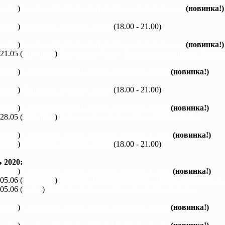
каяки
)
Северский Донец, Черемушное - Змиев, 1 день
(новинка!)
каяки
)
Вечерний Харьков, 3 часа
(18.00 - 21.00)
каяки
)
Северский Донец, Черемушное - Змиев, 1 день
(новинка!)
 21.05 (
байдарки
)
Северский Донец, Черкасский Бишкин - Балакле
каяки
)
Северский Донец, Змиев - Бишкин, 1 день
(новинка!)
каяки
)
Вечерний Харьков, 3 часа
(18.00 - 21.00)
каяки
)
Северский Донец, Змиев - Бишкин, 1 день
(новинка!)
 28.05 (
байдарки
)
Ворскла, Лихачевка - Михайловка, 2 дня
каяки
)
Северский Донец, Мохнач - Зидьки, 1 день
(новинка!)
каяки
)
Вечерний Харьков, 3 часа
(18.00 - 21.00)
2020:
каяки
)
Северский Донец, Мохнач - Зидьки, 1 день
(новинка!)
 05.06 (
байдарки
)
Ворскла, Нижние Млыны - Новые Санжары, 3 
 05.06 (
каяки
)
Северский Донец, Мохнач - Бишкин, 3 дня
каяки
)
Северский Донец, Змиев - Бишкин, 1 день
(новинка!)