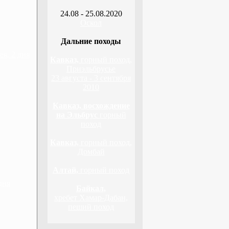
24.08 - 25.08.2020
Оскол
Дальние походы
я, 2 дня
Кавказ,
горный поход,
Приэльбрусье
23 августа - 3 сентября
2010
Кавказ, восхождение
на Эльбрус
горный
поход
Кавказ,
горный поход,
Домбай
Алтай,
горный поход
дня
Байкал,
хребет Хамар-Дабан,
пеший поход