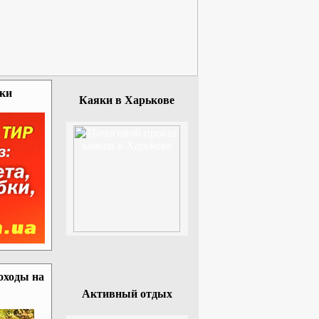
зки
Каяки в Харькове
оходы на
Активный отдых