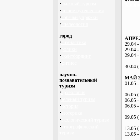
·
лыжный туризм
Запоро
·
пешие путешествия
·
собачьи упряжки
·
спелеология
город
АПРЕЛ
·
гимнастика
29.04 -
·
ролики
29.04 -
·
29.04 -
скейтбординг
·
фитнес
30.04 (
научно-
МАЙ 2
познавательный
01.05 -
туризм
·
археология
06.05 (
·
зеленый туризм
06.05 -
·
06.05 -
история
·
эзотерика
09.05 (
·
экологический туризм
·
этнографический
13.05 (
туризм
13.05 -