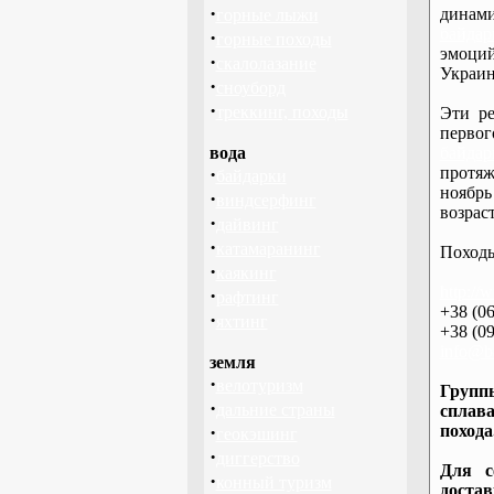
·
дина
горные лыжи
байдар
·
горные походы
эмоций
·
скалолазание
Украин
·
сноуборд
·
треккинг, походы
Эти ре
перво
вода
байдар
·
протяж
байдарки
ноябрь
·
виндсерфинг
возраст
·
дайвинг
·
катамаранинг
Походы
·
каякинг
http://
·
рафтинг
+38 (06
·
яхтинг
+38 (09
info@ba
земля
·
велотуризм
Группы
·
дальние страны
сплава
·
похода
геокэшинг
·
диггерство
Для с
·
конный туризм
доста