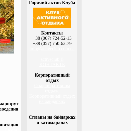
Горячий актив Клуба
Контакты
+38 (067) 724-52-13
+38 (057) 750-62-79
info@activeclub.com.ua
activeclub В
КОНТАКТЕ
Корпоративный
отдых
О корпоративном
отдыхе
Корпоративный отдых
на байдарках
 маршрут
оведения
Сплавы на байдарках
и катамаранах
низация
а, Сумы,