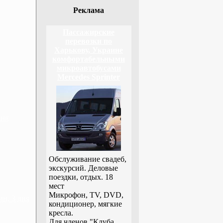
Реклама
Пассажирские
перевозки по
Харькову, Украине
комфортабельными
микроавтобусами
Mercedes Sprinter
дня
Обслуживание свадеб,
экскурсий. Деловые
поездки, отдых. 18
мест
Микрофон, TV, DVD,
н, 3 дня
кондиционер, мягкие
кресла.
Для членов "Клуба