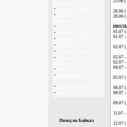
25.06 (
перевозки
·
байдарки Харьков
28.06 (
·
прогноз погоды
28.06 (
Украина
·
ИЮЛЬ 
каталог ссылок
01.07 (
·
байдарки Украина
01.07 -
·
архив новостей
·
фотогалерея
02.07 (
·
достопримечательности
·
02.07 -
написать
02.07 -
администратору
04.07 -
·
опросы
·
рекомендовать нас
05.07 (
·
поиск по новостям
08.07 (
·
08.07 -
карта сайта
09.07 (
11.07 -
Поход на Байкал
12.07 (