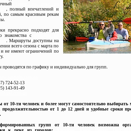
мичный
сплав по реке на
ках
, полный впечатлений и
, по самым красивым рекам
ы.
ки прекрасно подходят для
го знакомства с
походом на
ках
. Маршруты доступны на
ении всего сезона с марта по
 и не имеют ограничений по
у.
 проводятся по графику и индивидуально для групп.
www.baidarki.com.ua/
7) 724-52-13
5) 143-91-49
idarki.com.ua
 от 10-ти человек и более могут самостоятельно выбирать
 продолжительностью от 1 до 12 дней и удобные сроки пр
.
формированных групп от 10-ти человек возможна орга
вки к реке из городов:
Харьков, Киев, Днепр, Полтав