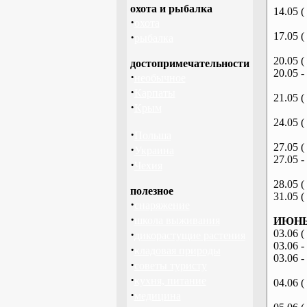
охота и рыбалка
14.05 (
·
охота
·
17.05 (
рыбалка
20.05 (
достопримечательности
20.05 -
·
необычное
·
Карпаты
21.05 (
·
Крым
24.05 (
·
Польша
27.05 (
·
Украина
27.05 -
·
Чехия
28.05 (
полезное
31.05 (
·
снаряжение
·
школа выживания
ИЮНЬ 
·
03.06 (
дикорастущие растения
03.06 -
·
кладовая природы
03.06 -
·
советы туристу
·
кухня, питание
04.06 (
·
медицина