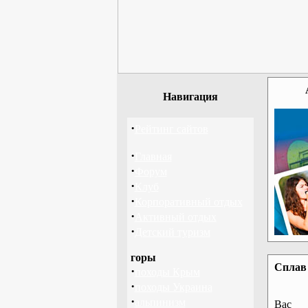
Навигация
·
Рейтинг сайтов
·
Главная
·
Форум
·
Клуб
·
Корпоративный отдых
·
Активный отдых
·
Детский туризм
горы
Сплав 
·
походы Крым
·
походы Украина
·
альпинизм
Вас 